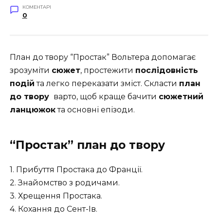
КОМЕНТАРІ
0
План до твору “Простак” Вольтера допомагає
зрозуміти
сюжет
, простежити
послідовність
подій
та легко переказати зміст. Скласти
план
до твору
варто, щоб краще бачити
сюжетний
ланцюжок
та основні епізоди.
“Простак” план до твору
1. Прибуття Простака до Франції.
2. Знайомство з родичами.
3. Хрещення Простака.
4. Кохання до Сент-Ів.