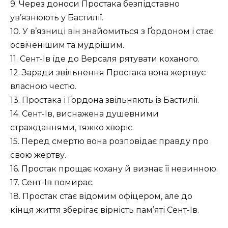
9. Через доноси Простака безпідставно
ув’язнюють у Бастилії.
10. У в’язниці він знайомиться з Ґордоном і стає
освіченішим та мудрішим.
11. Сент-Ів їде до Версаля рятувати коханого.
12. Заради звільнення Простака вона жертвує
власною честю.
13. Простака і Ґордона звільняють із Бастилії.
14. Сент-Ів, виснажена душевними
стражданнями, тяжко хворіє.
15. Перед смертю вона розповідає правду про
свою жертву.
16. Простак прощає кохану й визнає її невинною.
17. Сент-Ів помирає.
18. Простак стає відомим офіцером, але до
кінця життя зберігає вірність пам’яті Сент-Ів.