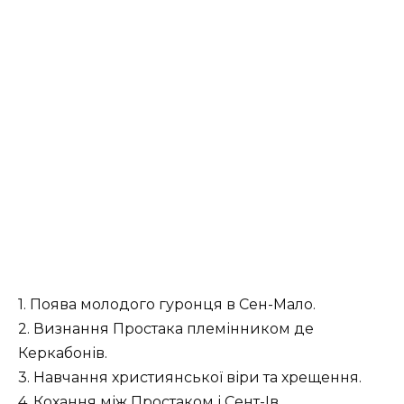
1. Поява молодого гуронця в Сен-Мало.
2. Визнання Простака племінником де
Керкабонів.
3. Навчання християнської віри та хрещення.
4. Кохання між Простаком і Сент-Ів.