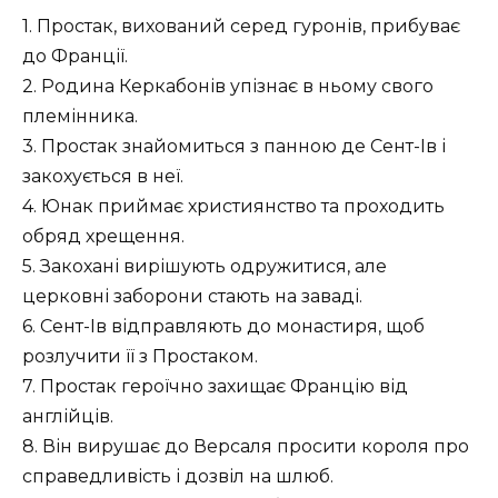
1. Простак, вихований серед гуронів, прибуває
до Франції.
2. Родина Керкабонів упізнає в ньому свого
племінника.
3. Простак знайомиться з панною де Сент-Ів і
закохується в неї.
4. Юнак приймає християнство та проходить
обряд хрещення.
5. Закохані вирішують одружитися, але
церковні заборони стають на заваді.
6. Сент-Ів відправляють до монастиря, щоб
розлучити її з Простаком.
7. Простак героїчно захищає Францію від
англійців.
8. Він вирушає до Версаля просити короля про
справедливість і дозвіл на шлюб.