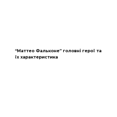
“Маттео Фальконе” головні герої та
їх характеристика