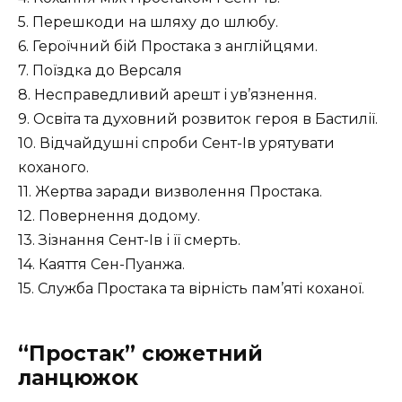
5. Перешкоди на шляху до шлюбу.
6. Героїчний бій Простака з англійцями.
7. Поїздка до Версаля
8. Несправедливий арешт і ув’язнення.
9. Освіта та духовний розвиток героя в Бастилії.
10. Відчайдушні спроби Сент-Ів урятувати
коханого.
11. Жертва заради визволення Простака.
12. Повернення додому.
13. Зізнання Сент-Ів і її смерть.
14. Каяття Сен-Пуанжа.
15. Служба Простака та вірність пам’яті коханої.
“Простак” сюжетний
ланцюжок