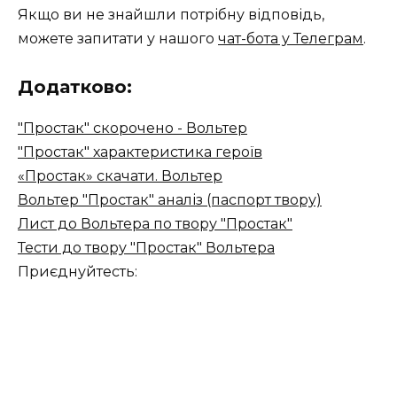
Якщо ви не знайшли потрібну відповідь,
можете запитати у нашого
чат-бота у Телеграм
.
Додатково:
"Простак" скорочено - Вольтер
"Простак" характеристика героїв
«Простак» скачати. Вольтер
Вольтер "Простак" аналіз (паспорт твору)
Лист до Вольтера по твору "Простак"
Тести до твору "Простак" Вольтера
Приєднуйтесть: