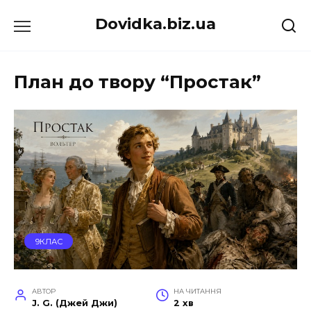
Перейти
Dovidka.biz.ua
до
вмісту
План до твору “Простак”
9КЛАС
АВТОР
НА ЧИТАННЯ
J. G. (Джей Джи)
2 хв