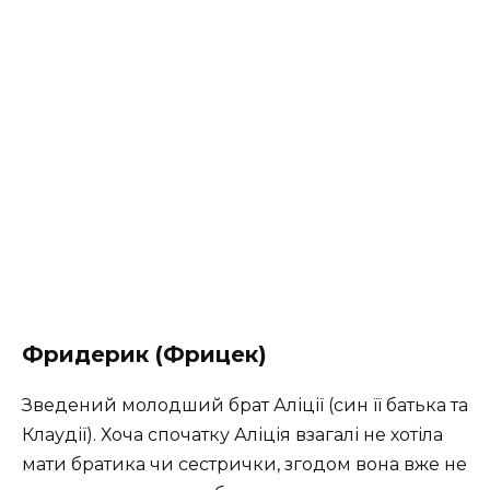
Фридерик (Фрицек)
Зведений молодший брат Аліції (син її батька та
Клаудії). Хоча спочатку Аліція взагалі не хотіла
мати братика чи сестрички, згодом вона вже не