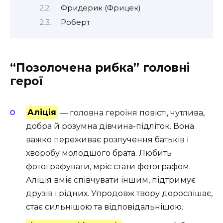
Фридерик (Фрицек)
Роберт
“Позолочена рибка” головні
герої
Аліція
— головна героїня повісті, чутлива,
добра й розумна дівчина-підліток. Вона
важко переживає розлучення батьків і
хворобу молодшого брата. Любить
фотографувати, мріє стати фотографом.
Аліція вміє співчувати іншим, підтримує
друзів і рідних. Упродовж твору дорослішає,
стає сильнішою та відповідальнішою.