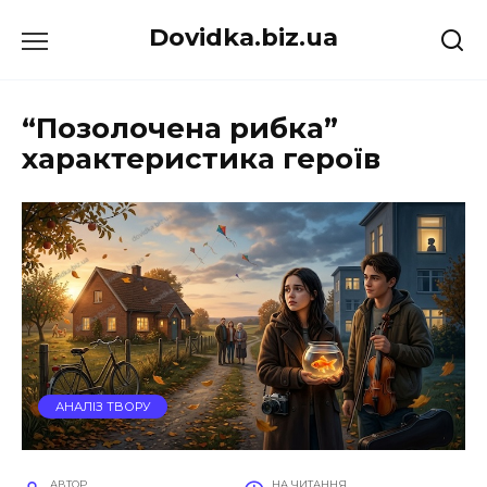
Перейти
Dovidka.biz.ua
до
вмісту
“Позолочена рибка”
характеристика героїв
АНАЛІЗ ТВОРУ
АВТОР
НА ЧИТАННЯ