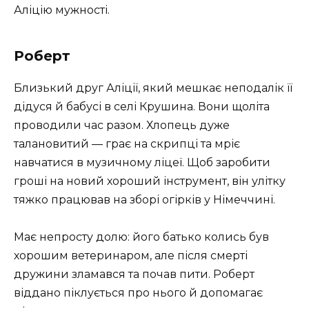
Аліцію мужності.
Роберт
Близький друг Аліції, який мешкає неподалік її
дідуся й бабусі в селі Крушина. Вони щоліта
проводили час разом. Хлопець дуже
талановитий — грає на скрипці та мріє
навчатися в музичному ліцеї. Щоб заробити
гроші на новий хороший інструмент, він улітку
тяжко працював на зборі огірків у Німеччині.
Має непросту долю: його батько колись був
хорошим ветеринаром, але після смерті
дружини зламався та почав пити. Роберт
віддано піклується про нього й допомагає