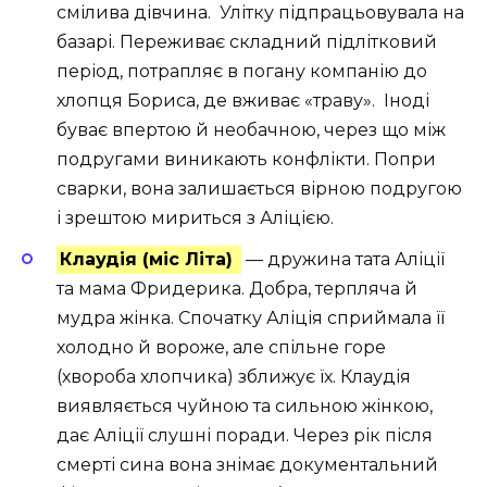
смілива дівчина. Улітку підпрацьовувала на
базарі. Переживає складний підлітковий
період, потрапляє в погану компанію до
хлопця Бориса, де вживає «траву». Іноді
буває впертою й необачною, через що між
подругами виникають конфлікти. Попри
сварки, вона залишається вірною подругою
і зрештою мириться з Аліцією.
Клаудія (міс Літа)
— дружина тата Аліції
та мама Фридерика. Добра, терпляча й
мудра жінка. Спочатку Аліція сприймала її
холодно й вороже, але спільне горе
(хвороба хлопчика) зближує їх. Клаудія
виявляється чуйною та сильною жінкою,
дає Аліції слушні поради. Через рік після
смерті сина вона знімає документальний