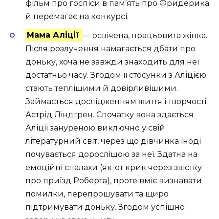
фільм про госпіси в пам’ять про Фридерика
й перемагає на конкурсі.
Мама Аліції
— освічена, працьовита жінка.
Після розлучення намагається дбати про
доньку, хоча не завжди знаходить для неї
достатньо часу. Згодом її стосунки з Аліцією
стають теплішими й довірливішими.
Займається дослідженням життя і творчості
Астрід Ліндґрен. Спочатку вона здається
Аліції зануреною виключно у свій
літературний світ, через що дівчинка іноді
почувається дорослішою за неї. Здатна на
емоційні спалахи (як-от крик через звістку
про приїзд Роберта), проте вміє визнавати
помилки, перепрошувати та щиро
підтримувати доньку. Згодом успішно