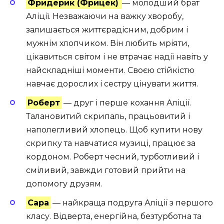
Фридерик (Фрицек)
— молодший брат
Аліції. Незважаючи на важку хворобу,
залишається життєрадісним, добрим і
мужнім хлопчиком. Він любить мріяти,
цікавиться світом і не втрачає надії навіть у
найскладніші моменти. Своєю стійкістю
навчає дорослих і сестру цінувати життя.
Роберт
— друг і перше кохання Аліції.
Талановитий скрипаль, працьовитий і
наполегливий хлопець. Щоб купити нову
скрипку та навчатися музиці, працює за
кордоном. Роберт чесний, турботливий і
сміливий, завжди готовий прийти на
допомогу друзям.
Сара
— найкраща подруга Аліції з першого
класу. Відверта, енергійна, безтурботна та