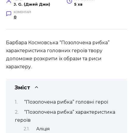
J. G. (Джей Джи)
5 хв
КОМЕНТАРІ
0
Барбара Космовська “Позолочена рибка”
характеристика головних героїв твору
допоможе розкрити їх образи та риси
характеру.
Зміст
“Позолочена рибка” головні герої
“Позолочена рибка” характеристика
героїв
Аліція