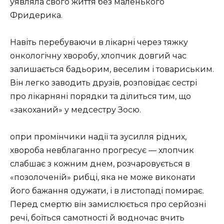
уявляла свого життя без маленького
Фридерика.
Навіть перебуваючи в лікарні через тяжку
онкологічну хворобу, хлопчик довгий час
залишається бадьорим, веселим і товариським.
Він легко заводить друзів, розповідає сестрі
про лікарняні порядки та ділиться тим, що
«закоханий» у медсестру Зосю.
опри промінчики надії та зусилля рідних,
хвороба невблаганно прогресує — хлопчик
слабшає з кожним днем, розчаровується в
«позолоченій» рибці, яка не може виконати
його бажання одужати, і в листопаді помирає.
Перед смертю він замислюється про серйозні
речі, боїться самотності й водночас вчить