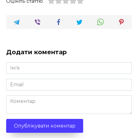
Оцініть статтю
Додати коментар
Ім'я
*
Email
*
Коментар