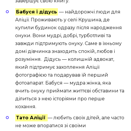
завершує свою книгу.
Бабуся і дідусь
— найдорожчі люди для
Аліції. Проживають у селі Крушина, де
купили будинок одразу після народження
онуки. Вони мудрі, добрі, турботливі та
завжди підтримують онуку. Саме в їхньому
домі дівчинка знаходить спокій, любов і
розуміння. Дідусь — колишній адвокат,
який підтримує захоплення Аліції
фотографією та подарував їй перший
фотоапарат. Бабуся — мудра жінка, яка
вчить онуку приймати життєві обставини та
ділиться з нею історіями про перше
кохання.
Тато Аліції
— любить своїх дітей, але часто
не може впоратися зі своїми