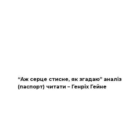
“Аж серце стисне, як згадаю” аналіз
(паспорт) читати – Генріх Гейне