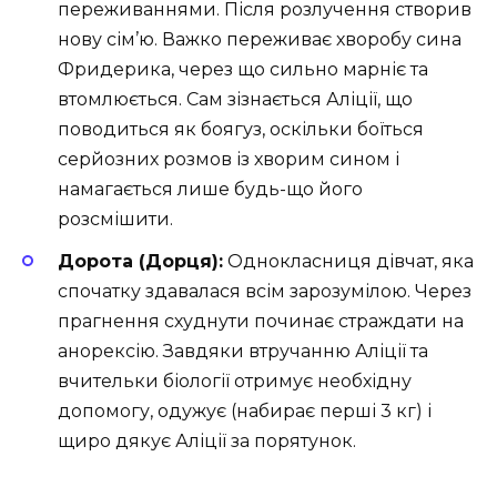
переживаннями. Після розлучення створив
нову сім’ю. Важко переживає хворобу сина
Фридерика, через що сильно марніє та
втомлюється. Сам зізнається Аліції, що
поводиться як боягуз, оскільки боїться
серйозних розмов із хворим сином і
намагається лише будь-що його
розсмішити.
Дорота (Дорця):
Однокласниця дівчат, яка
спочатку здавалася всім зарозумілою. Через
прагнення схуднути починає страждати на
анорексію. Завдяки втручанню Аліції та
вчительки біології отримує необхідну
допомогу, одужує (набирає перші 3 кг) і
щиро дякує Аліції за порятунок.