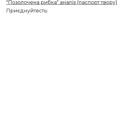
"Позолочена рибка" аналіз (паспорт твору)
Приєднуйтесть: