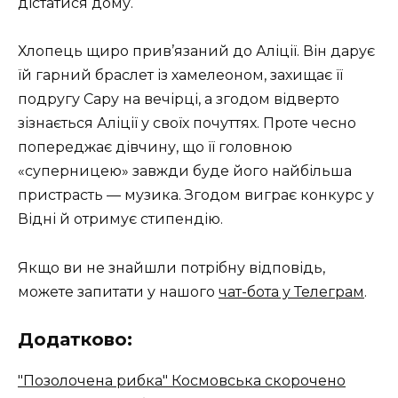
дістатися дому.
Хлопець щиро прив’язаний до Аліції. Він дарує
їй гарний браслет із хамелеоном, захищає її
подругу Сару на вечірці, а згодом відверто
зізнається Аліції у своїх почуттях. Проте чесно
попереджає дівчину, що її головною
«суперницею» завжди буде його найбільша
пристрасть — музика. Згодом виграє конкурс у
Відні й отримує стипендію.
Якщо ви не знайшли потрібну відповідь,
можете запитати у нашого
чат-бота у Телеграм
.
Додатково:
"Позолочена рибка" Космовська скорочено