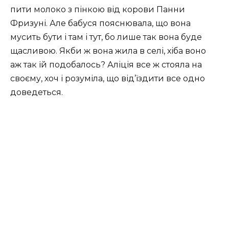
пити молоко з пінкою від корови Панни
Фризуні. Але бабуся пояснювала, що вона
мусить бути і там і тут, бо лише так вона буде
щасливою. Якби ж вона жила в селі, хіба воно
аж так їй подобалось? Аліція все ж стояла на
своєму, хоч і розуміла, що від’їздити все одно
доведеться.