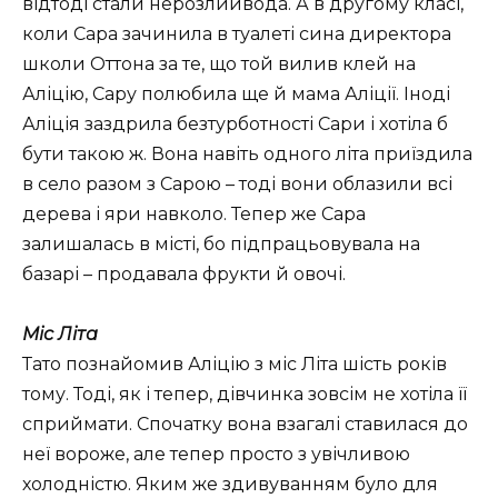
відтоді стали нерозлийвода. А в другому класі,
коли Сара зачинила в туалеті сина директора
школи Оттона за те, що той вилив клей на
Аліцію, Сару полюбила ще й мама Аліції. Іноді
Аліція заздрила безтурботності Сари і хотіла б
бути такою ж. Вона навіть одного літа приїздила
в село разом з Сарою – тоді вони облазили всі
дерева і яри навколо. Тепер же Сара
залишалась в місті, бо підпрацьовувала на
базарі – продавала фрукти й овочі.
Міс Літа
Тато познайомив Аліцію з міс Літа шість років
тому. Тоді, як і тепер, дівчинка зовсім не хотіла її
сприймати. Спочатку вона взагалі ставилася до
неї вороже, але тепер просто з увічливою
холодністю. Яким же здивуванням було для