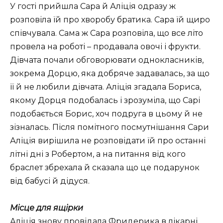
У гості прийшла Сара й Аліція одразу ж
розповіла їй про хворобу братика. Сара їй щиро
співчувала. Сама ж Сара розповіла, що все літо
провела на роботі – продавала овочі і фрукти.
Дівчата почали обговорювати однокласників,
зокрема Дорцю, яка добряче задавалась, за що
її й не любили дівчата. Аліція згадала Бориса,
якому Дорця подобалась і зрозуміла, що Сарі
подобається Борис, хоч подруга в цьому й не
зізналась. Після помітного посмутнішання Сари
Аліція вирішила не розповідати їй про останні
літні дні з Робертом, а на питання від кого
браслет збрехала й сказала що це подарунок
від бабусі й дідуся.
Місце для ящірки
Аліція знову провідала Фридерика в лікарні.