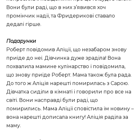
Вони були раді, що в них з’явився хоч
промінчик надії, та Фридерикові ставало
дедалі гірше.
Подарунки
Роберт повідомив Аліції, що незабаром знову
приїде до неї. Дівчинка дуже зраділа! Вона
похвалила мамине кулінарство і повідомила,
що знову приїде Роберт. Мама також була рада.
До того ж Аліція нарешті помирилась з Сарою.
Дівчатка сиділи в кімнаті і говорили про все на
світі. Вони насправді були раді, що
помирились. Мама Аліції сповістила їм новину –
вона нарешті дописала книгу! Аліція раділа за
маму.