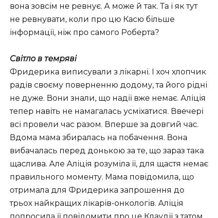
вона зовсім не ревнує. А може й так. Та і як тут
не ревнувати, коли про цю Касю більше
інформації, ніж про самого Роберта?
Світло в темряві
Фридерика виписували з лікарні. І хоч хлопчик
радів своєму поверненню додому, та його рідні
не дуже. Вони знали, що надії вже немає. Аліція
тепер навіть не намагалась усміхатися. Ввечері
всі провели час разом. Вперше за довгий час.
Вдома мама збиралась на побачення. Вона
вибачалась перед донькою за те, що зараз така
щаслива. Але Аліція розуміла її, для щастя немає
правильного моменту. Мама повідомила, що
отримала для Фридерика запрошення до
трьох найкращих лікарів-онкологів. Аліція
попросила її повідомити про це Клаудії з татом.