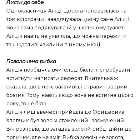
Листи до себе
Однокласниця Аліції Дорота поправилась на
три кілограми і завдячувала цьому саме Аліції.
Вона сама подякувала їй у шкільному туалеті.
Аліція навіть не уявляла, що можна пережити
такі щасливі хвилини в цьому місці.
Позолочена рибка
Аліція пообіцяла вчительці біології спробувати
встигнути написати реферат. Вчителька ж
сказала, що в неї є важливіші справи – зворий
братик. Тому, навіть якщо вона не встигне цього
року, то не біда.
Аліція лиш ввечері прийшла до Фридерика.
Хлопчик був зовсім стомлений і засмучений.
Він розповів, що загадав золотій рибці дійти до
полички, але не зміг. Рибка зовсім не золота,