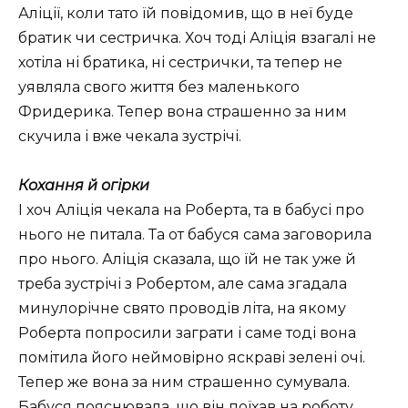
Аліції, коли тато їй повідомив, що в неї буде
братик чи сестричка. Хоч тоді Аліція взагалі не
хотіла ні братика, ні сестрички, та тепер не
уявляла свого життя без маленького
Фридерика. Тепер вона страшенно за ним
скучила і вже чекала зустрічі.
Кохання й огірки
І хоч Аліція чекала на Роберта, та в бабусі про
нього не питала. Та от бабуся сама заговорила
про нього. Аліція сказала, що їй не так уже й
треба зустрічі з Робертом, але сама згадала
минулорічне свято проводів літа, на якому
Роберта попросили заграти і саме тоді вона
помітила його неймовірно яскраві зелені очі.
Тепер же вона за ним страшенно сумувала.
Бабуся пояснювала, що він поїхав на роботу,