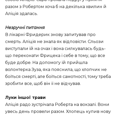
разом з Робертом хоча б на декілька хвилин й
Аліція здалась.
Незручні питання
В лікарні Фридерик знову запитував про
смерть. Аліція не знала як відповісти. Сльози
виступали їй на очах і вона силкувалась будь-
що переконати Фрицека і себе в тому, що все
буде добре. На допомогу їй прийшла
волонтерка Зуза, яка пояснила, що хлопчик не
боїться смерті, але боїться самотності, тому треба
зробити все, щоб він її не відчував.
Луки іншої трави
Аліція радо зустрічала Роберта на вокзалі. Вони
увесь день провели разом. Хлопець купив нову