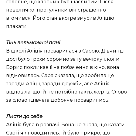
головне, що хлопчик був щасливий! Після
невеличкої прогулянки він страшенно
втомився. Його стан вкотре змусив Аліцію
плакати.
Тінь вельможної пані
В школі Аліція посварилася з Сарою. Дівчинці
досі було трохи соромно за ту вечірку і, коли
Борис покликав її на побачення в кіно, вона
відмовилась. Сара сказала, що зробила це
заради Аліції, заради дружби, але Аліція
відповіла, що їй не потрібно таких жертв. Слово
за слово і дівчата добряче посварились.
Листи до себе
Аліція була в розпачі. Вона не знала, що казати
Сарі і як поводитись. Їй було прикро, що