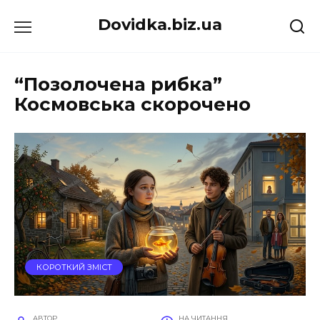
Перейти
Dovidka.biz.ua
до
вмісту
“Позолочена рибка”
Космовська скорочено
КОРОТКИЙ ЗМІСТ
АВТОР
НА ЧИТАННЯ