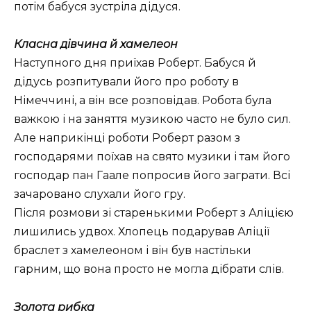
потім бабуся зустріла дідуся.
Класна дівчина й хамелеон
Наступного дня приїхав Роберт. Бабуся й
дідусь розпитували його про роботу в
Німеччині, а він все розповідав. Робота була
важкою і на заняття музикою часто не було сил.
Але наприкінці роботи Роберт разом з
господарями поїхав на свято музики і там його
господар пан Гаале попросив його заграти. Всі
зачаровано слухали його гру.
Після розмови зі старенькими Роберт з Аліцією
лишились удвох. Хлопець подарував Аліції
браслет з хамелеоном і він був настільки
гарним, що вона просто не могла дібрати слів.
Золота рибка