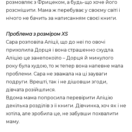
розмовляє з Фрицеком, а будь-що хоче його
розсмішити. Мама ж перебуває у своєму світі і
нічого не бачить за написанням своєї книги.
Проблема з розміром XS
Сара розповіла Аліції, що до неї по овочі
прихолила Дорця і вона страшенно схудла.
Аліцію це занепокоїло – Дорця й минулого
року була худою, то ж тепер вона напевне мала
проблеми. Сара не зважала на ці зауваги
подруги. Врешті, так і не дішовши згоди,
дівчата розійшлися.
Вдома мама попросила перевірити Аліцію
декілька розділів з її книги. Дівчинка, хоч як і не
хотіла, але зробила це, не забувши похвалити
маму.