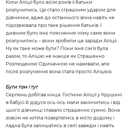
Коли Аліції було вісім років її батьки
розлучились. Це стало страшним ударом для
дівчинки, адже до останнього вона навіть не
підозрювала про таке рішення батьків. І
дивним було їхнє пояснення чому саме вони
розлучились – вони зробили це заради Аліції.
Ну як таке може бути? Поки їхня сім’я була
разом, то Аліцію не інакше як Страшенно
Розпещеною Одиначкою не називали, але
після розлучення вона стала просто Аліцією.
Бути там і тут
Серпень добігав кінця. Гостини Аліції у Крушині
в бабусі й дідуся ось-ось мали закінчитись і від
цього дівчинці ставало страшенно сумно. Вона
зовсім не хотіла повертатись в місто додому і
ладна була залишатись в селі завжди і навіть