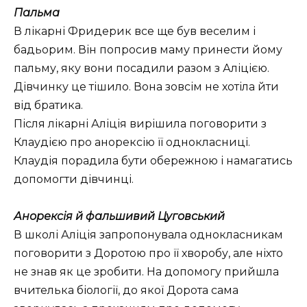
Пальма
В лікарні Фридерик все ще був веселим і
бадьорим. Він попросив маму принести йому
пальму, яку вони посадили разом з Аліцією.
Дівчинку це тішило. Вона зовсім не хотіла йти
від братика.
Після лікарні Аліція вирішила поговорити з
Клаудією про анорексію її однокласниці.
Клаудія порадила бути обережною і намагатись
допомогти дівчинці.
Анорексія й фальшивий Цуговський
В школі Аліція запропонувала однокласникам
поговорити з Доротою про її хворобу, але ніхто
не знав як це зробити. На допомогу прийшла
вчителька біології, до якої Дорота сама