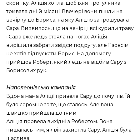
скрипку. Аліція хотіла, щоб їхня прогулянка
тривала дні й місяці! Ввечері вони пішли на
вечірку до Бориса, на яку Аліцію запрошувала
Сара. Виявилось, що на вечірці всі курили траву
і Сара вже ледь стояла на ногах. Аліція
вирішила забрати звідси подругу, але її зовсім
не хотів відпускати Борис. На допомогу
прийшов Роберт, який ледь не відбив Сару з
Борисових рук.
Наполеонівська кампанія
Вдома мама Аліції привела Сару до почуттів. Їй
було соромно за те, що сталось. Але вона
швидко прийшла до тями.
Аліція провела вихідні з Робертом. Вона
пишалась тим, як він захистив Сару. Аліція була
щаслива.