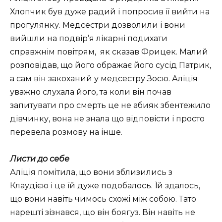
Хлопчик був дуже радий і попросив її вийти на
прогулянку. Медсестри дозволили і вони
вийшли на подвір’я лікарні подихати
справжнім повітрям, як сказав Фрицек. Малий
розповідав, що його ображає його сусід Патрик,
а сам він закоханий у медсестру Зосю. Аліція
уважно слухала його, та коли він почав
запитувати про смерть це не абияк збентежило
дівчинку, вона не знала що відповісти і просто
перевела розмову на інше.
Листи до себе
Аліція помітила, що вони зблизились з
Клаудією і це їй дуже подобалось. Їй здалось,
що вони навіть чимось схожі між собою. Тато
нарешті зізнався, що він боягуз. Він навіть не