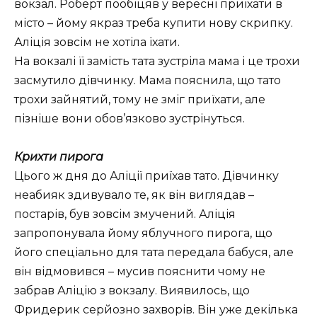
вокзал. Роберт пообіцяв у вересні приїхати в
місто – йому якраз треба купити нову скрипку.
Аліція зовсім не хотіла їхати.
На вокзалі її замість тата зустріла мама і це трохи
засмутило дівчинку. Мама пояснила, що тато
трохи зайнятий, тому не зміг приїхати, але
пізніше вони обов’язково зустрінуться.
Крихти пирога
Цього ж дня до Аліції приїхав тато. Дівчинку
неабияк здивувало те, як він виглядав –
постарів, був зовсім змучений. Аліція
запропонувала йому яблучного пирога, що
його спеціально для тата передала бабуся, але
він відмовився – мусив пояснити чому не
забрав Аліцію з вокзалу. Виявилось, що
Фридерик серйозно захворів. Він уже декілька