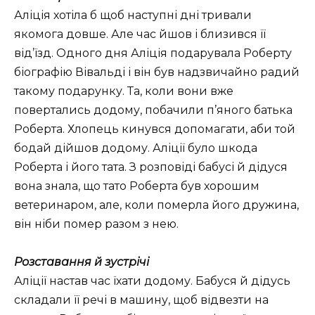
Аліція хотіла б щоб наступні дні тривали
якомога довше. Але час йшов і близився її
від’їзд. Одного дня Аліція подарувала Роберту
біографію Вівальді і він був надзвичайно радий
такому подарунку. Та, коли вони вже
повертались додому, побачили п’яного батька
Роберта. Хлопець кинувся допомагати, аби той
бодай дійшов додому. Аліції було шкода
Роберта і його тата. З розповіді бабусі й дідуся
вона знала, що тато Роберта був хорошим
ветеринаром, але, коли померла його дружина,
він ніби помер разом з нею.
Розставання й зустрічі
Аліції настав час їхати додому. Бабуся й дідусь
складали її речі в машину, щоб відвезти на