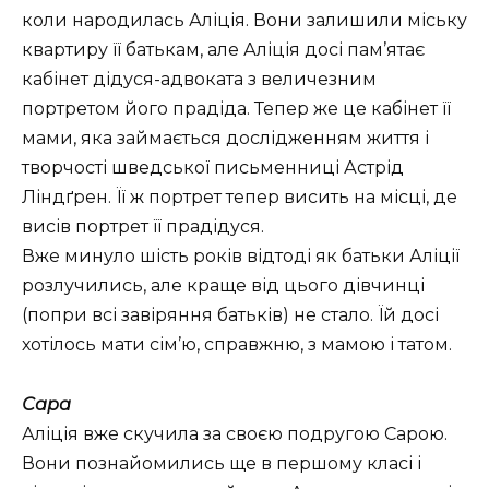
коли народилась Аліція. Вони залишили міську
квартиру її батькам, але Аліція досі пам’ятає
кабінет дідуся-адвоката з величезним
портретом його прадіда. Тепер же це кабінет її
мами, яка займається дослідженням життя і
творчості шведської письменниці Астрід
Ліндґрен. Її ж портрет тепер висить на місці, де
висів портрет її прадідуся.
Вже минуло шість років відтоді як батьки Аліції
розлучились, але краще від цього дівчинці
(попри всі завіряння батьків) не стало. Їй досі
хотілось мати сім’ю, справжню, з мамою і татом.
Сара
Аліція вже скучила за своєю подругою Сарою.
Вони познайомились ще в першому класі і