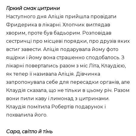
Гіркий смак цитрини
Наступного дня Аліція прийшла провідати
Фридерика в лікарні. Хлопчик виглядав
хворим, проте був бадьорим. Розповідав
сестричці про місцеві порядки, про друзів яких
встиг завести. Аліція подарувала йому фото
ящірки і йому вона страшенно сподобалось. З
лікарні повертались разом з міс Літа, Клаудією,
як тепер її називала Аліція. Дівчинка
запропонувала себе для пересадки органів, але
Клаудія сказала, що не тільки в цьому річ. Разом
вони пили каву і лимонад з цитринами.
Клаудія помітила Робертів подарунок і
похвалила його.
Сара, світло й тінь