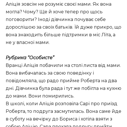
Аліція зовсім не розуміє своєї мами. Як вона
могла? Чому? Ще й хоче тепер про щось
поговорити? Іноді дівчинка почуває себе
дорослішою за своїх батьків. Їй дуже прикро, що
вона знаходить більше підтримки в міс Літа, а
не у власної мами.
Рубрика “Особисте”
Вранці Аліція побачили на столі листа від мами.
Вона вибачалась за свою поведінку і
повідомляла, що радо прийме Роберта на два
дні. Дівчинка була рада і тут же побігла на кухню
до мами. Вони помирились.
В школі, коли Аліція розповіла Сарі про приїзд
Роберта, то подруга засмутилась. Вона саме йде
в суботу на вечірку до Бориса і хотіла взяти з
собою Аліцію. Сара прохала подругу прийти