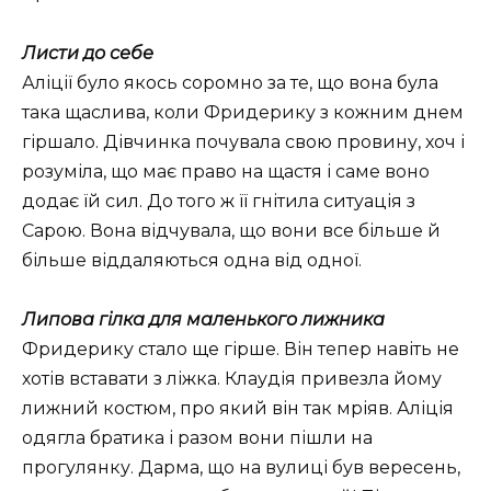
Листи до себе
Аліції було якось соромно за те, що вона була
така щаслива, коли Фридерику з кожним днем
гіршало. Дівчинка почувала свою провину, хоч і
розуміла, що має право на щастя і саме воно
додає їй сил. До того ж її гнітила ситуація з
Сарою. Вона відчувала, що вони все більше й
більше віддаляються одна від одної.
Липова гілка для маленького лижника
Фридерику стало ще гірше. Він тепер навіть не
хотів вставати з ліжка. Клаудія привезла йому
лижний костюм, про який він так мріяв. Аліція
одягла братика і разом вони пішли на
прогулянку. Дарма, що на вулиці був вересень,