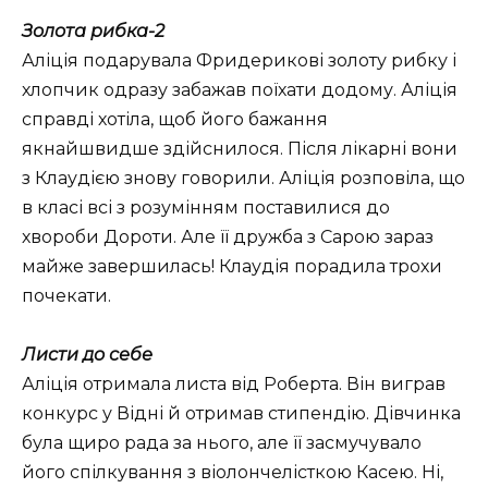
Золота рибка-2
Аліція подарувала Фридерикові золоту рибку і
хлопчик одразу забажав поїхати додому. Аліція
справді хотіла, щоб його бажання
якнайшвидше здійснилося. Після лікарні вони
з Клаудією знову говорили. Аліція розповіла, що
в класі всі з розумінням поставилися до
хвороби Дороти. Але її дружба з Сарою зараз
майже завершилась! Клаудія порадила трохи
почекати.
Листи до себе
Аліція отримала листа від Роберта. Він виграв
конкурс у Відні й отримав стипендію. Дівчинка
була щиро рада за нього, але її засмучувало
його спілкування з віолончелісткою Касею. Ні,