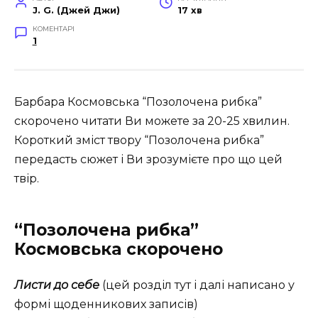
J. G. (Джей Джи)
17 хв
КОМЕНТАРІ
1
Барбара Космовська “Позолочена рибка”
скорочено читати Ви можете за 20-25 хвилин.
Короткий зміст твору “Позолочена рибка”
передасть сюжет і Ви зрозумієте про що цей
твір.
“Позолочена рибка”
Космовська скорочено
Листи до себе
(цей розділ тут і далі написано у
формі щоденникових записів)