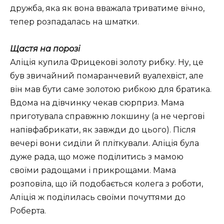
дружба, яка як вона вважала триватиме вічно,
тепер розпадалась на шматки.
Щастя на порозі
Аліція купила Фрицекові золоту рибку. Ну, це
був звичайний помаранчевий вуалехвіст, але
він мав бути саме золотою рибкою для братика.
Вдома на дівчинку чекав сюрприз. Мама
приготувала справжню локшину (а не чергові
напівфабрикати, як завжди до цього). Після
вечері вони сиділи й пліткували. Аліція була
дуже рада, що може поділитись з мамою
своїми радощами і прикрощами. Мама
розповіла, що їй подобається колега з роботи,
Аліція ж поділилась своїми почуттями до
Роберта.