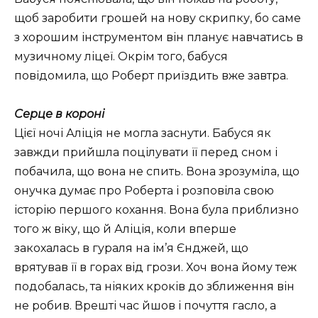
щоб заробити грошей на нову скрипку, бо саме
з хорошим інструментом він планує навчатись в
музичному ліцеї. Окрім того, бабуся
повідомила, що Роберт приїздить вже завтра.
Серце в короні
Цієї ночі Аліція не могла заснути. Бабуся як
завжди прийшла поцілувати її перед сном і
побачила, що вона не спить. Вона зрозуміла, що
онучка думає про Роберта і розповіла свою
історію першого кохання. Вона була приблизно
того ж віку, що й Аліція, коли вперше
закохалась в гураля на ім’я Єнджей, що
врятував її в горах від грози. Хоч вона йому теж
подобалась, та ніяких кроків до зближення він
не робив. Врешті час йшов і почуття гасло, а