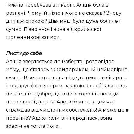
тижнів перебував в лікарні. Аліція була в
розпачі. Чому їй ніхто нічого не сказав? Знову
для її ж спокою? Дівчинці було дуже боляче і
сумно. Пізно вночі вона відкрила свої
щоденникові записи.
Листи до себе
Аліція звертається до Роберта і розповідає
йому, що сталось з Фридериком. Їй неймовірно
сумно. Вже завтра вона піде до нього в лікарню
і подарує фото ящірки, за якою вона бігала ледь
не все літо. Добре, що в неї є хороші спогади
про останні дні літа. Але ж братик в цей час
страждав від численних обстежень! А може це її
провина? Адже коли він народився, вона
зовсім не хотіла його…