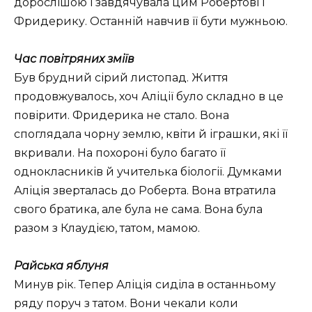
дорослішою і завдячувала цим Робертові і
Фридерику. Останній навчив її бути мужньою.
Час повітряних зміїв
Був брудний сірий листопад. Життя
продовжувалось, хоч Аліції було складно в це
повірити. Фридерика не стало. Вона
споглядала чорну землю, квіти й іграшки, які її
вкривали. На похороні було багато її
однокласників й учителька біології. Думками
Аліція зверталась до Роберта. Вона втратила
свого братика, але була не сама. Вона була
разом з Клаудією, татом, мамою.
Райська яблуня
Минув рік. Тепер Аліція сиділа в останньому
ряду поруч з татом. Вони чекали коли