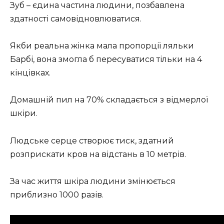
Зyб – єдина частина людини, позбавлена ​​
здатності самовідновлюватися.
Якби реальна жінка мала пропорції ляльки
Барбі, вона змогла б пересуватися тільки на 4
кінцівках.
Домашній пил на 70% складається з відмерлої
шкіри.
Людське серце створює тиск, здатний
розприскати кров на відстань в 10 метрів.
За час життя шкіра людини змінюється
приблизно 1000 разів.