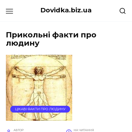
Перейти
Dovidka.biz.ua
до
вмісту
Прикольні факти про
людину
ЦІКАВІ ФАКТИ ПРО ЛЮДИНУ
АВТОР
НА ЧИТАННЯ