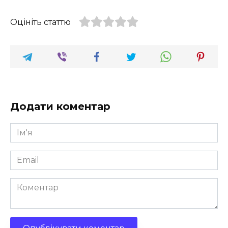
Оцініть статтю
Додати коментар
Ім'я
*
Email
*
Коментар