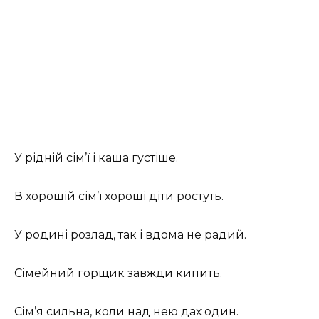
У рідній сім’ї і каша густіше.
В хорошій сім’ї хороші діти ростуть.
У родині розлад, так і вдома не радий.
Сімейний горщик завжди кипить.
Сім’я сильна, коли над нею дах один.