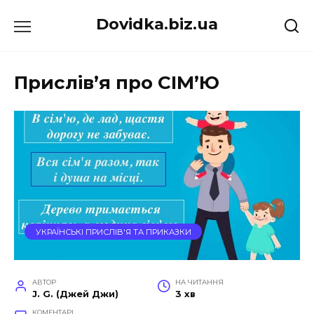
Перейти
Dovidka.biz.ua
до
вмісту
Прислiв’я про СІМ’Ю
УКРАЇНСЬКІ ПРИСЛІВ'Я ТА ПРИКАЗКИ
АВТОР
НА ЧИТАННЯ
J. G. (Джей Джи)
3 хв
КОМЕНТАРІ