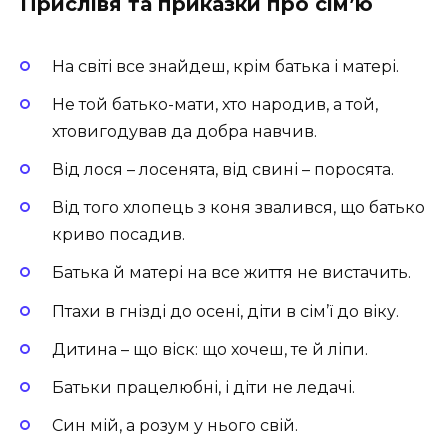
Прислівя та приказки про сім’ю
На світі все знайдеш, крім батька і матері.
Не той батько-мати, хто народив, а той,
хтовигодував да добра навчив.
Від лося – лосенята, від свині – поросята.
Від того хлопець з коня звалився, що батько
криво посадив.
Батька й матері на все життя не вистачить.
Птахи в гнізді до осені, діти в сім’ї до віку.
Дитина – що віск: що хочеш, те й ліпи.
Батьки працелюбні, і діти не ледачі.
Син мій, а розум у нього свій.