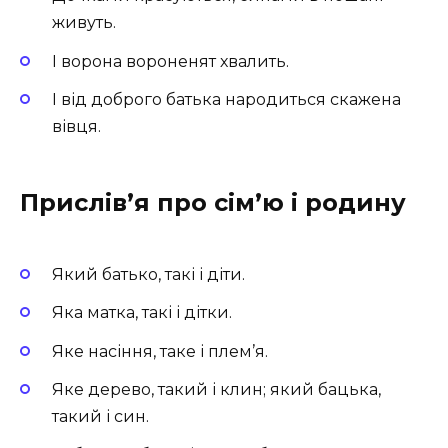
живуть.
І ворона вороненят хвалить.
І від доброго батька народиться скажена
вівця.
Прислiв’я про сім’ю і родину
Який батько, такі і діти.
Яка матка, такі і дітки.
Яке насіння, таке і плем’я.
Яке дерево, такий і клин; який бацька,
такий і син.