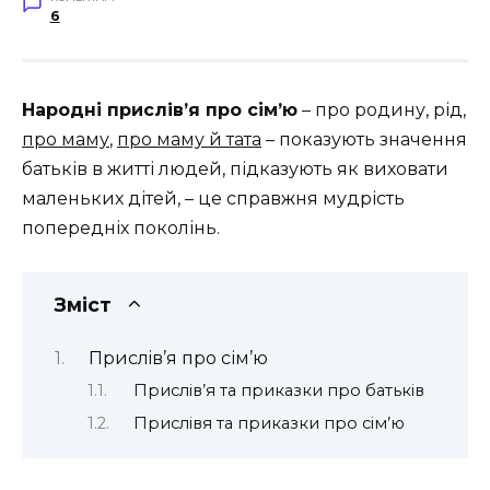
6
Народні прислiв’я про сім’ю
– про родину, рід,
про маму
,
про маму й тата
– показують значення
батьків в житті людей, підказують як виховати
маленьких дітей, – це справжня мудрість
попередніх поколінь.
Зміст
Прислiв’я про сім’ю
Прислів’я та приказки про батьків
Прислівя та приказки про сім’ю