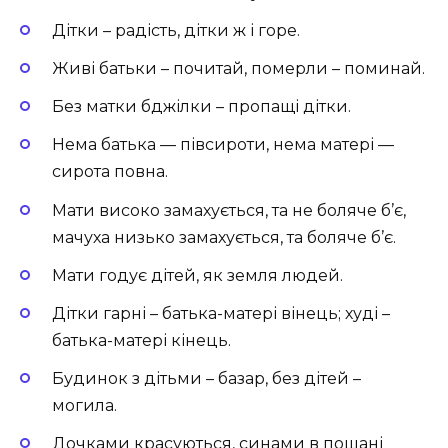
Дітки – радість, дітки ж і горе.
Живі батьки – почитай, померли – поминай.
Без матки бджілки – пропащі дітки.
Нема батька — півсироти, нема матері —
сирота повна.
Мати високо замахується, та не боляче б’є,
мачуха низько замахується, та боляче б’є.
Мати годує дітей, як земля людей.
Дітки гарні – батька-матері вінець; худі –
батька-матері кінець.
Будинок з дітьми – базар, без дітей –
могила.
Дочками красуються, синами в пошані