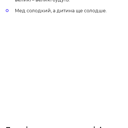
Мед солодкий, а дитина ще солодше.