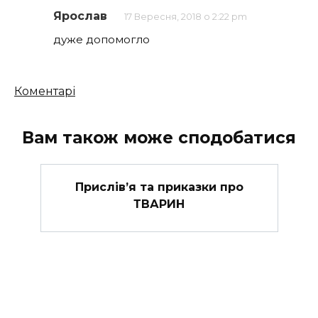
Ярослав
17 Вересня, 2018 о 2:22 pm
дуже допомогло
Кількість
Коментарі
коментарів
Вам також може сподобатися
Прислів’я та приказки про
ТВАРИН