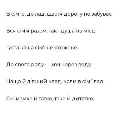
В сім’ю, де лад, щастя дорогу не забуває.
Вся сім’я разом, так і душа на місці.
Густа каша сім’ї не розжене.
До свого роду — хоч через воду.
Нащо й ліпший клад, коли в сім’ї лад.
Які мамка й татко, таке й дитятко.