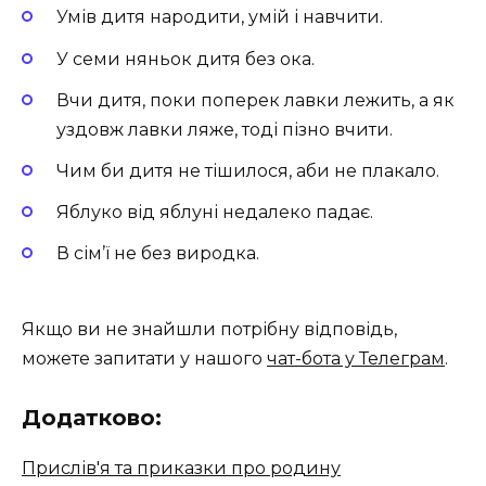
Умів дитя народити, умій і навчити.
У семи няньок дитя без ока.
Вчи дитя, поки поперек лавки лежить, а як
уздовж лавки ляже, тоді пізно вчити.
Чим би дитя не тішилося, аби не плакало.
Яблуко від яблуні недалеко падає.
В сім’ї не без виродка.
Якщо ви не знайшли потрібну відповідь,
можете запитати у нашого
чат-бота у Телеграм
.
Додатково:
Прислів'я та приказки про родину