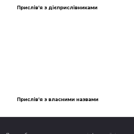
Прислів’я з дієприслівниками
Прислів’я з власними назвами