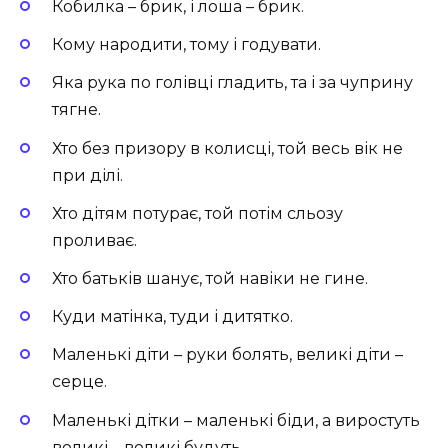
Кобилка – брик, і лоша – брик.
Кому народити, тому і годувати.
Яка рука по голівці гладить, та і за чуприну
тягне.
Хто без призору в колисці, той весь вік не
при ділі.
Хто дітям потурає, той потім сльозу
проливає.
Хто батьків шанує, той навіки не гине.
Куди матінка, туди і дитятко.
Маленькі діти – руки болять, великі діти –
серце.
Маленькі дітки – маленькі біди, а виростуть
великі – великі будуть.