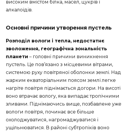
високим вмістом білка, масел, цукрів і
алкалоїдів.
Основні причини утворення пустель
Розподіл вологи і тепла, недостатнє
зволоження, географічна зональність
планети
– головні причини виникнення
пустель. Це пов’язано з місцевими вітрами,
системою руху повітряної оболонки землі. Над
жарким екваторіальним поясом землі легке
нагріте повітря піднімається догори. На висоті
воно втрачає вологу, яка випадає тропічними
зливами. Піднімаючись вище, позбавлене уже
вологи повітря, починає все більше
охолоджуватися, нагромаджуватися і
ущільнюватися. В районі субтропіків воно