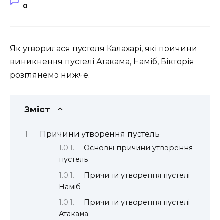
0
Як утворилася пустеля Калахарі, які причини
виникнення пустелі Атакама, Наміб, Вікторія
розглянемо нижче.
Зміст
Причини утворення пустель
Основні причини утворення
пустель
Причини утворення пустелі
Наміб
Причини утворення пустелі
Атакама