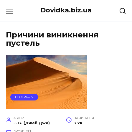
Перейти
Dovidka.biz.ua
до
вмісту
Причини виникнення
пустель
ГЕОГРАФІЯ
АВТОР
НА ЧИТАННЯ
J. G. (Джей Джи)
3 хв
КОМЕНТАРІ