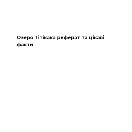
Озеро Тітікака реферат та цікаві
факти