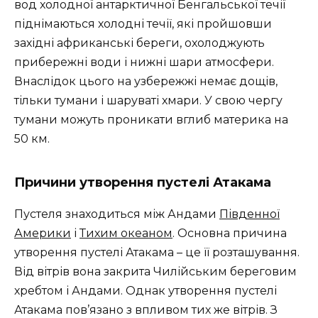
вод холодної антарктичної Бенгальської течії
піднімаються холодні течії, які пройшовши
західні африканські береги, охолоджують
прибережні води і нижні шари атмосфери.
Внаслідок цього на узбережжі немає дощів,
тільки тумани і шаруваті хмари. У свою чергу
тумани можуть проникати вглиб материка на
50 км.
Причини утворення пустелі Атакама
Пустеля знаходиться між Андами
Південної
Америки
і
Тихим океаном
. Основна причина
утворення пустелі Атакама – це її розташування.
Від вітрів вона закрита Чилійським береговим
хребтом і Андами. Однак утворення пустелі
Атакама пов’язано з впливом тих же вітрів. З