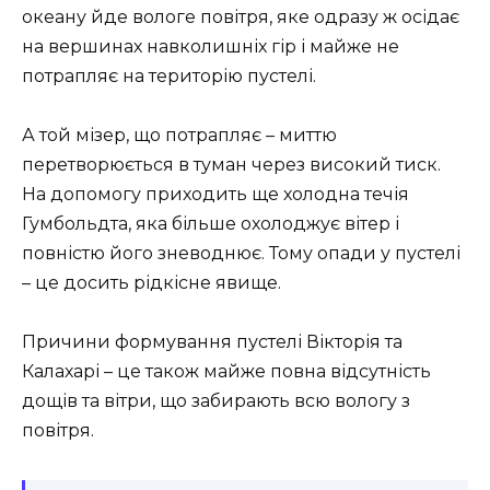
океану йде вологе повітря, яке одразу ж осідає
на вершинах навколишніх гір і майже не
потрапляє на територію пустелі.
А той мізер, що потрапляє – миттю
перетворюється в туман через високий тиск.
На допомогу приходить ще холодна течія
Гумбольдта, яка більше охолоджує вітер і
повністю його зневоднює. Тому опади у пустелі
– це досить рідкісне явище.
Причини формування пустелі Вікторія та
Калахарі – це також майже повна відсутність
дощів та вітри, що забирають всю вологу з
повітря.