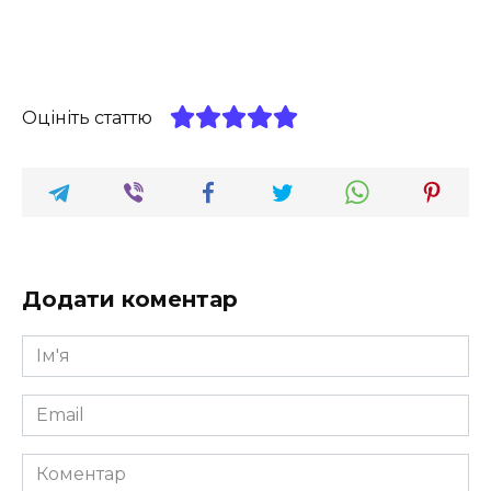
Оцініть статтю
Додати коментар
Ім'я
*
Email
*
Коментар