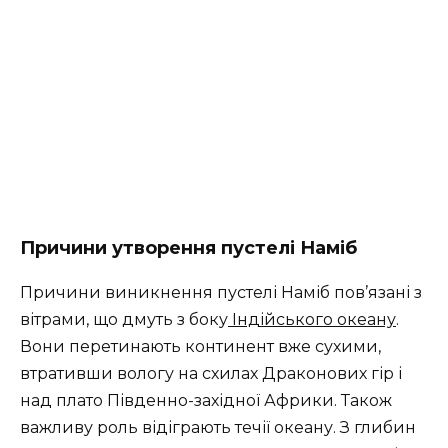
Причини утворення пустелі Наміб
Причини виникнення пустелі Наміб пов’язані з
вітрами, що дмуть з боку
Індійського океану
.
Вони перетинають континент вже сухими,
втративши вологу на схилах Драконових гір і
над плато Південно-західної Африки. Також
важливу роль відіграють течії океану. З глибин