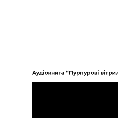
Аудіокнига “Пурпурові вітри