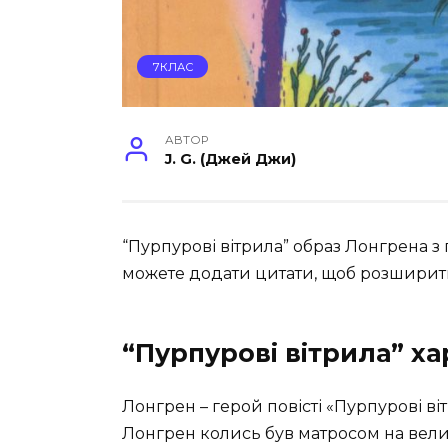
7КЛАС
АВТОР
J. G. (Джей Джи)
“Пурпурові вітрила” образ Лонгрена з п
можете додати цитати, щоб розширити
“Пурпурові вітрила” х
Лонгрен – герой повісті «Пурпурові в
Лонгрен колись був матросом на велич