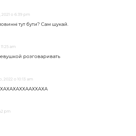
, 2021 о 6:39 pm
повинні тут бути? Сам шукай.
 11:25 am
девушкой розговаривать
, 2022 о 10:13 am
ХАХАХАХХААХХАХА
:42 pm