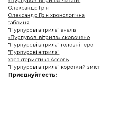
«Пурпурові вітрила» читати.
Олександр Грін
Олександр Грін хронологічна
таблиця
"Пурпурові вітрила" аналіз
«Пурпурові вітрила» скорочено
"Пурпурові вітрила" головні герої
"Пурпурові вітрила"
характеристика Ассоль
"Пурпурові вітрила" короткий зміст
Приєднуйтесть: