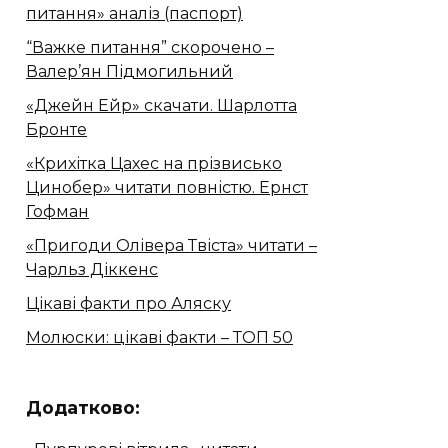
питання» аналіз (паспорт)
“Важке питання” скорочено –
Валер’ян Підмогильний
«Джейн Ейр» скачати. Шарлотта
Бронте
«Крихітка Цахес на прізвисько
Цинобер» читати повністю. Ернст
Гофман
«Пригоди Олівера Твіста» читати –
Чарльз Діккенс
Цікаві факти про Аляску
Молюски: цікаві факти – ТОП 50
Додатково: