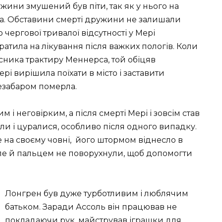
ужини змушений був піти, так як у нього на
а. Обставини смерті дружини не залишали
о чергової тривалої відсутності у Мері
тратила на лікування після важких пологів. Коли
сника трактиру Меннерса, той обіцяв
ері вирішила поїхати в місто і заставити
незабаром померла.
 і неговірким, а після смерті Мері і зовсім став
и і цуралися, особливо після одного випадку.
на своєму човні, його штормом віднесло в
але й пальцем не поворухнули, щоб допомогти
Лонгрен був дуже турботливим і люблячим
батьком. Заради Ассоль він працював не
покладаючи рук, майстрував іграшки для