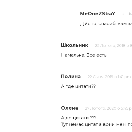
MeOneZStraY
21 Сі
Дійсно, спасибі вам за
Школьник
25 Лютого, 2018 о 
Намальна. Все есть
Полина
22 Січня, 2019 о 1:41 pm
А где цитати??
Олена
27 Лютого, 2020 о 5:45 
А де цитати ???
Тут немає цитат а вони мені пот