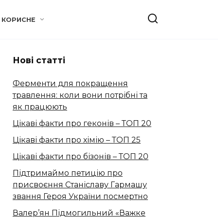
КОРИСНЕ
Нові статті
Ферменти для покращення
травлення: коли вони потрібні та
як працюють
Цікаві факти про геконів – ТОП 20
Цікаві факти про хімію – ТОП 25
Цікаві факти про бізонів – ТОП 20
Підтримаймо петицію про
присвоєння Станіславу Гармашу
звання Героя України посмертно
Валер’ян Підмогильний «Важке