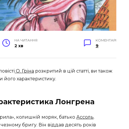
НА ЧИТАННЯ
КОМЕНТАРІ
2 хв
9
овісті
О. Гріна
розкритий в цій статті, ви також
 його характеристику.
арактеристика Лонгрена
ітрила», колишній моряк, батько
Ассоль
.
езному бригу. Він віддав десять років