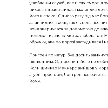
улюбленій службі, але після смерті др
вихованні залишилася маленька дочк
його в спокої. Одного разу під час йог
закінчилися гроші, так як вона все ви
вона звернулася за допомогою до вла
допомогти, але тільки за любов. Тоді М
обручку, але по дорозі застудилася і 
Лонгрен по натурі був досить замкнутим
відлюдним. Односельці його не любил
Коли шинкар Меннерс вийшов у море 
згубні простори, Лонгрен все бачив, 
йому.