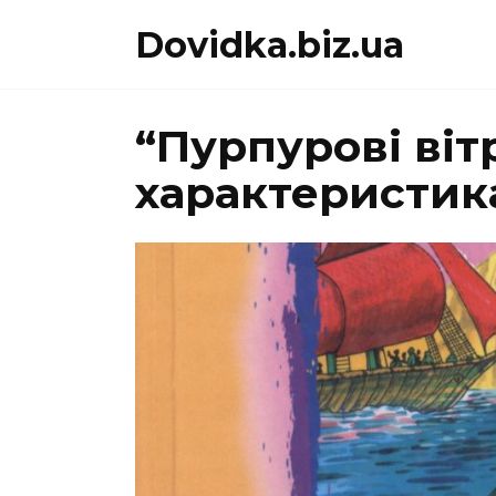
Перейти
Dovidka.biz.ua
до
вмісту
“Пурпурові віт
характеристик