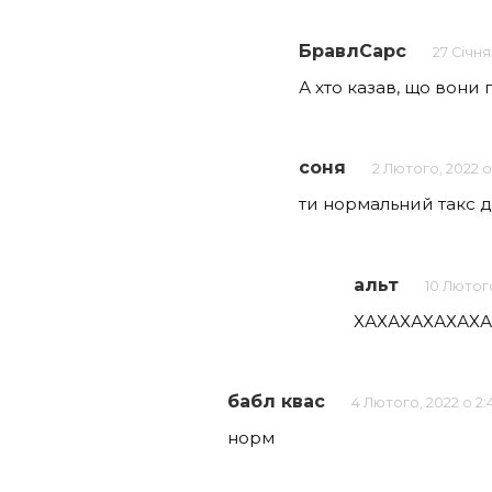
БравлСарс
27 Січня
А хто казав, що вони 
соня
2 Лютого, 2022 о
ти нормальний такс 
альт
10 Лютого
ХАХАХАХАХАХА
бабл квас
4 Лютого, 2022 о 2
норм