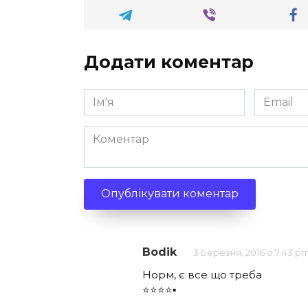
Додати коментар
Ім'я
Email
*
*
Коментар
Bodik
3 Березня, 2016 о 7:43 p
Норм, є все що треба
⭐️⭐️⭐️⭐️▪️