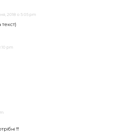
чня, 2018 о 5:05 pm
 текст)
8:10 pm
pm
рібні !!!