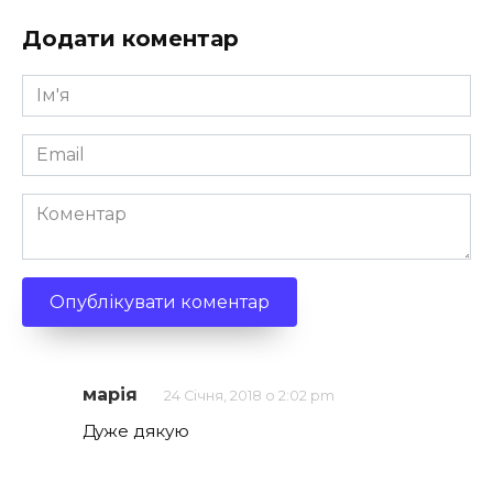
Додати коментар
Ім'я
*
Email
*
Коментар
марія
24 Січня, 2018 о 2:02 pm
Дуже дякую