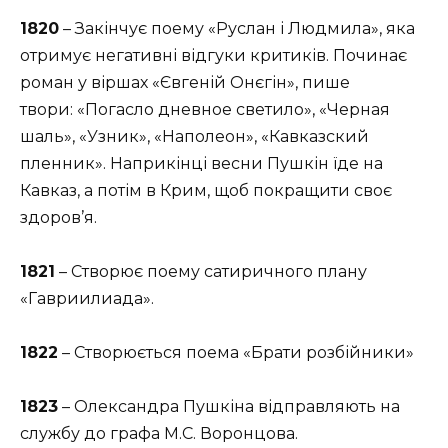
1820
– Закінчує поему «Руслан і Людмила», яка
отримує негативні відгуки критиків. Починає
роман у віршах «Євгеній Онєгін», пише
твори: «Погасло дневное светило», «Черная
шаль», «Узник», «Наполеон», «Кавказский
пленник». Наприкінці весни Пушкін їде на
Кавказ, а потім в Крим, щоб покращити своє
здоров’я.
1821
– Створює поему сатиричного плану
«Гавриилиада».
1822
– Створюється поема «Брати розбійники»
1823
– Олександра Пушкіна відправляють на
службу до графа М.С. Воронцова.