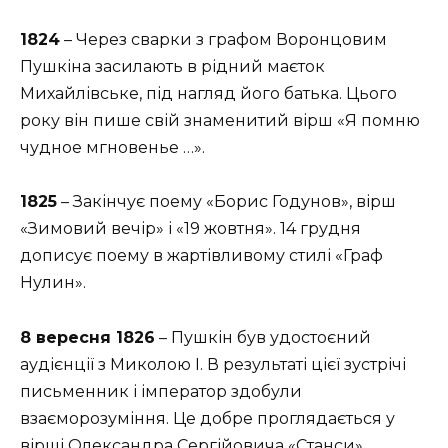
1824
– Через сварки з графом Воронцовим
Пушкіна засилають в рідний маєток
Михайлівське, під нагляд його батька. Цього
року він пише свій знаменитий вірш «Я помню
чудное мгновенье …».
1825
– Закінчує поему «Борис Годунов», вірш
«Зимовий вечір» і «19 жовтня». 14 грудня
дописує поему в жартівливому стилі «Граф
Нулин».
8 вересня 1826
– Пушкін був удостоєний
аудієнції з Миколою І. В результаті цієї зустрічі
письменник і імператор здобули
взаєморозуміння. Це добре проглядається у
вірші Олександра Сергійовича «Станси».