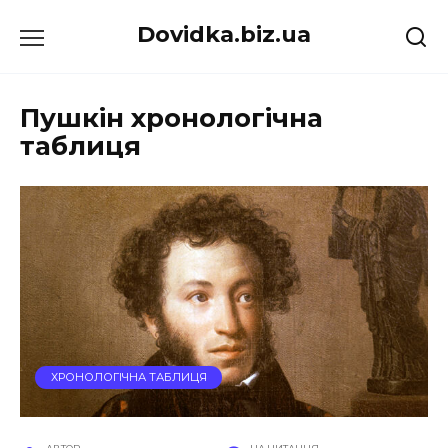
Перейти
Dovidka.biz.ua
до
вмісту
Пушкін хронологічна
таблиця
ХРОНОЛОГІЧНА ТАБЛИЦЯ