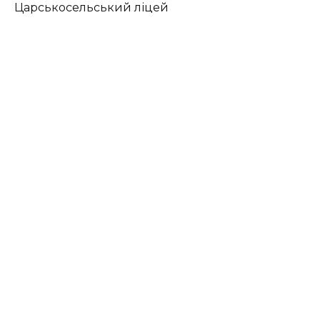
Царськосельський ліцей