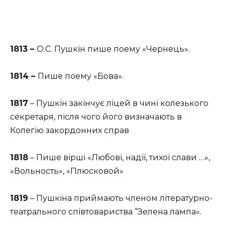
1813 –
О.С. Пушкін пише поему «Чернець».
1814 –
Пише поему «Бова».
1817
– Пушкін закінчує ліцей в чині колезького
секретаря, після чого його визначають в
Колегію закордонних справ
1818
– Пише вірші «Любові, надії, тихої слави …»,
«Вольность», «Плюсковой»
1819
– Пушкіна приймають членом літературно-
театрального співтовариства “Зелена лампа».