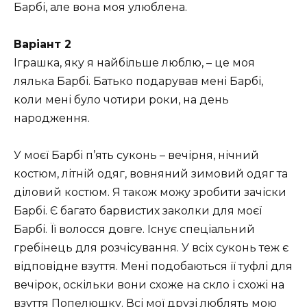
Барбі, але вона моя улюблена.
Варіант 2
Іграшка, яку я найбільше люблю, – це моя
лялька Барбі. Батько подарував мені Барбі,
коли мені було чотири роки, на день
народження.
У моєї Барбі п’ять суконь – вечірня, нічний
костюм, літній одяг, вовняний зимовий одяг та
діловий костюм. Я також можу зробити зачіски
Барбі. Є багато барвистих заколки для моєї
Барбі. Її волосся довге. Існує спеціальний
гребінець для розчісування. У всіх суконь теж є
відповідне взуття. Мені подобаються її туфлі для
вечірок, оскільки вони схоже на скло і схожі на
взуття Попелюшку. Всі мої друзі люблять мою