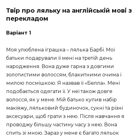
Твір про ляльку на англійській мові з
перекладом
Варіант 1
Моя улюблена іграшка – лялька Барбі. Мої
батьки подарували її мені на третій день
народження. Вона дуже гарна з довгими
золотистими волоссям, блакитними очима і
милою посмішкою. Я назвав її «Белла». Мені
подобається одягати її. У неї також довге
волосся, як у мене. Мій батько купив набір
макіяжу, ляльковий будиночок, сукні та різні
аксесуари, щоб грати з нею. Після навчання я
проводжу більшу частину часу з нею. Вона
спить зі мною. Зараз у мене є багато ляльок