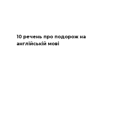
10 речень про подорож на
англійській мові