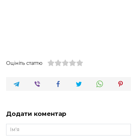
Оцініть статтю
Додати коментар
Ім'я
*