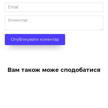
Email
*
Коментар
Вам також може сподобатися