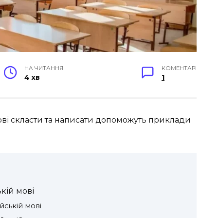
НА ЧИТАННЯ
КОМЕНТАРІ
4 хв
1
мові скласти та написати допоможуть приклади
кій мові
йській мові