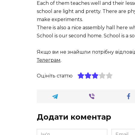
Each of them teaches well and their lesso
school are light and pretty. There are p
make experiments.
There is also a nice assembly hall here w
School is our second home. School is a 
Якщо ви не знайшли потрібну відпові
Телеграм
.
Оцініть статтю
Додати коментар
Ім'я
Email