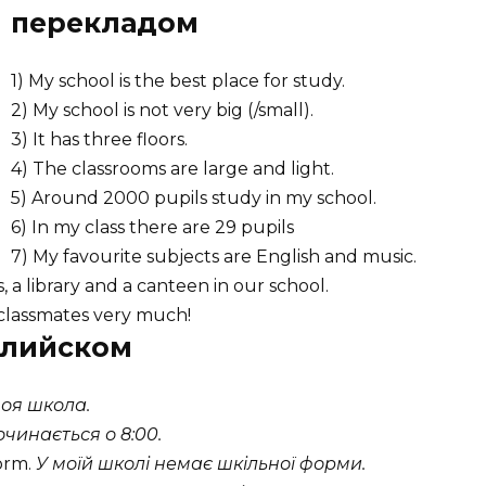
перекладом
1) My school is the best place for study.
2) My school is not very big (/small).
3) It has three floors.
4) The classrooms are large and light.
5) Around 2000 pupils study in my school.
6) In my class there are 29 pupils
7) My favourite subjects are English and music.
 a library and a canteen in our school.
 classmates very much!
нглийском
оя школа.
чинається о 8:00.
form.
У моїй школі немає шкільної форми.