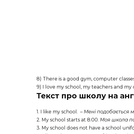
8) There is a good gym, computer classes,
9) I love my school, my teachers and my
Текст про школу на а
1. I like my school. –
Мені подобається м
2. My school starts at 8:00.
Моя школа по
3. My school does not have a school uni