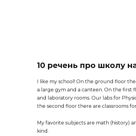
10 речень про школу на
I like my school! On the ground floor ther
a large gym and a canteen. On the first fl
and laboratory rooms. Our labs for Physi
the second floor there are classrooms fo
My favorite subjects are math (history) an
kind.