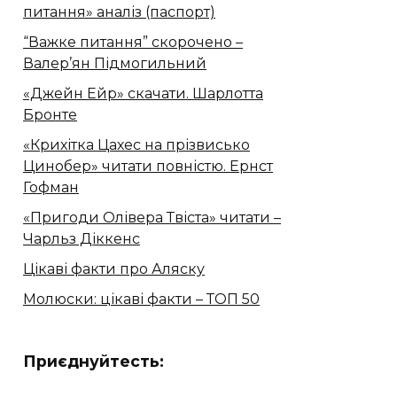
питання» аналіз (паспорт)
“Важке питання” скорочено –
Валер’ян Підмогильний
«Джейн Ейр» скачати. Шарлотта
Бронте
«Крихітка Цахес на прізвисько
Цинобер» читати повністю. Ернст
Гофман
«Пригоди Олівера Твіста» читати –
Чарльз Діккенс
Цікаві факти про Аляску
Молюски: цікаві факти – ТОП 50
Приєднуйтесть: