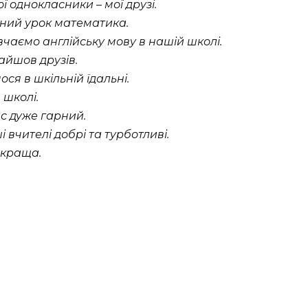
ої однокласники – мої друзі.
ний урок математика.
чаємо англійську мову в нашій школі.
айшов друзів.
ся в шкільній їдальні.
 школі.
с дуже гарний.
 вчителі добрі та турботливі.
краща.