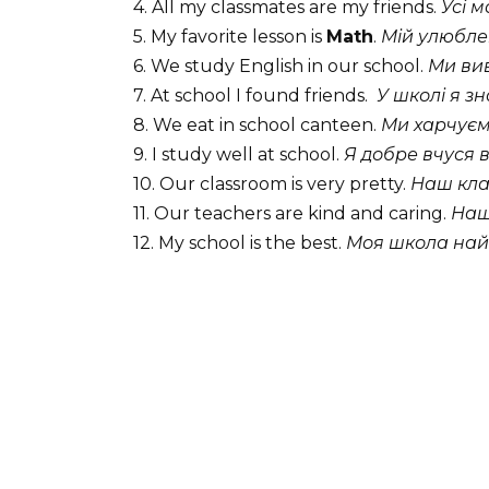
4. All my classmates are my friends.
Усі м
5. My favorite lesson is
Math
.
Мій улюбле
6. We study English in our school.
Ми вив
7. At school I found friends.
У школі я зн
8. We eat in school canteen.
Ми харчуємо
9. I study well at school.
Я добре вчуся в
10. Our classroom is very pretty.
Наш кла
11. Our teachers are kind and caring.
Наші
12. My school is the best.
Моя школа най