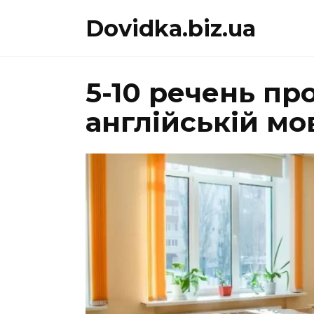
Перейти
Dovidka.biz.ua
до
вмісту
5-10 речень пр
англійській мо