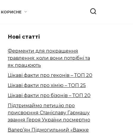
КОРИСНЕ
Нові статті
Ферменти для покращення
травлення: коли вони потрібні та
як працюють
Цікаві факти про геконів – ТОП 20
Цікаві факти про хімію – ТОП 25
Цікаві факти про бізонів – ТОП 20
Підтримаймо петицію про
присвоєння Станіславу Гармашу
звання Героя України посмертно
Валер’ян Підмогильний «Важке