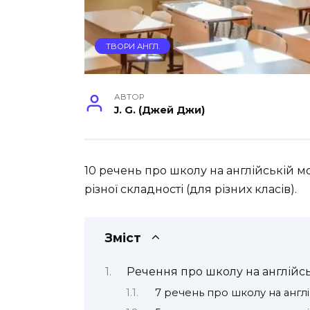
ТВОРИ АНГЛ.
АВТОР
J. G. (Джей Джи)
10 речень про школу на англійській 
різної складності (для різних класів).
Зміст
Речення про школу на англійсь
7 речень про школу на англі