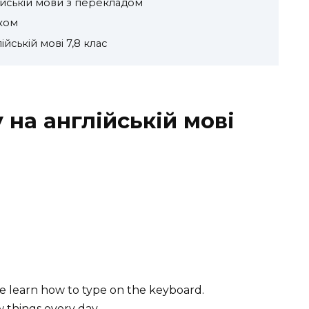
ійській мови з перекладом
ском
йській мові 7,8 клас
на англійській мові
e learn how to type on the keyboard.
w things every day.