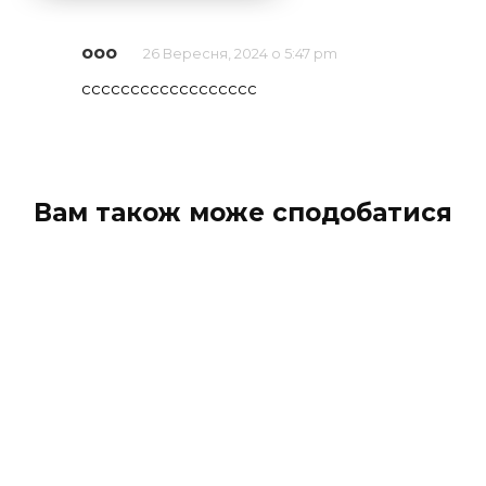
ооо
26 Вересня, 2024 о 5:47 pm
сссссссссссссссссс
Вам також може сподобатися