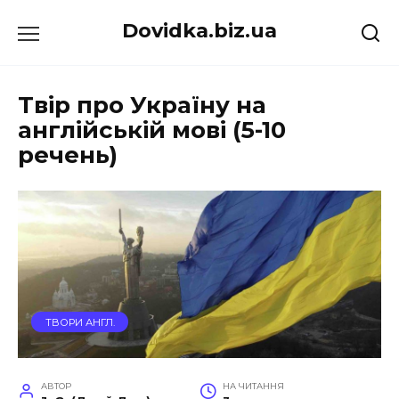
Перейти
Dovidka.biz.ua
до
вмісту
Твір про Україну на
англійській мові (5-10
речень)
ТВОРИ АНГЛ.
АВТОР
НА ЧИТАННЯ