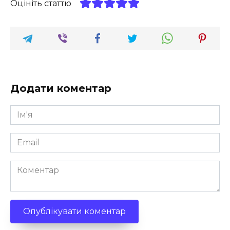
Оцініть статтю
Додати коментар
Ім'я
*
Email
*
Коментар