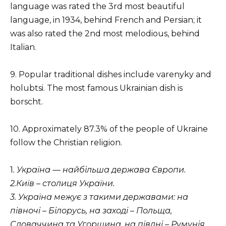
language was rated the 3rd most beautiful
language, in 1934, behind French and Persian; it
was also rated the 2nd most melodious, behind
Italian.
9. Popular traditional dishes include varenyky and
holubtsi. The most famous Ukrainian dish is
borscht.
10. Approximately 87.3% of the people of Ukraine
follow the Christian religion.
1
. Україна — найбільша держава Європи.
2.Київ – столиця України.
3. Україна межує з такими державами: на
півночі – Білорусь, на заході – Польща,
Словаччина та Угорщина, на півдні – Румунія