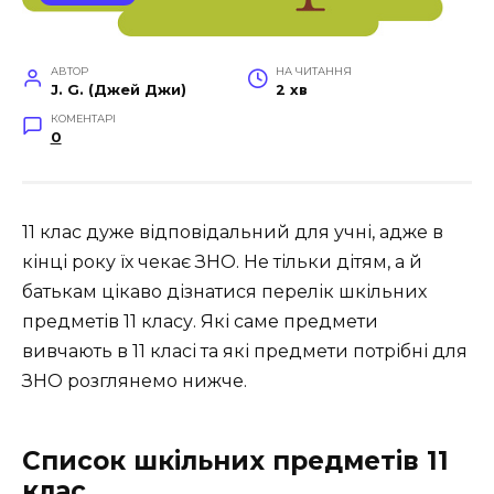
АВТОР
НА ЧИТАННЯ
J. G. (Джей Джи)
2 хв
КОМЕНТАРІ
0
11 клас дуже відповідальний для учні, адже в
кінці року їх чекає ЗНО. Не тільки дітям, а й
батькам цікаво дізнатися перелік шкільних
предметів 11 класу. Які саме предмети
вивчають в 11 класі та які предмети потрібні для
ЗНО розглянемо нижче.
Список шкільних предметів 11
клас