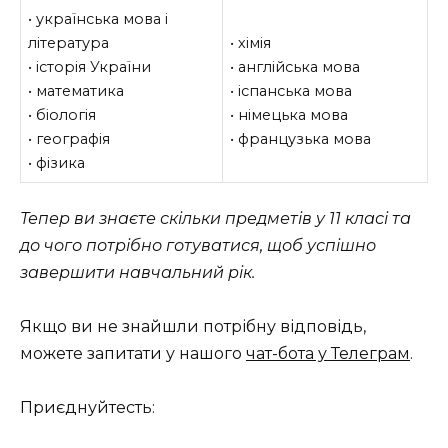
• українська мова і
література
• хімія
• історія України
• англійська мова
• математика
• іспанська мова
• біологія
• німецька мова
• географія
• французька мова
• фізика
Тепер ви знаєте скільки предметів у 11 класі та
до чого потрібно готуватися, щоб успішно
завершити навчальний рік.
Якщо ви не знайшли потрібну відповідь,
можете запитати у нашого
чат-бота у Телеграм
.
Приєднуйтесть: