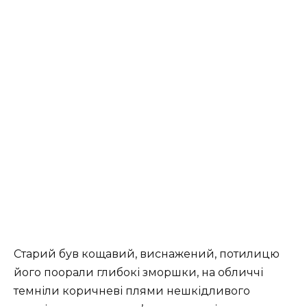
Старий був кощавий, виснажений, потилицю
його поорали глибокі зморшки, на обличчі
темніли коричневі плями нешкідливого