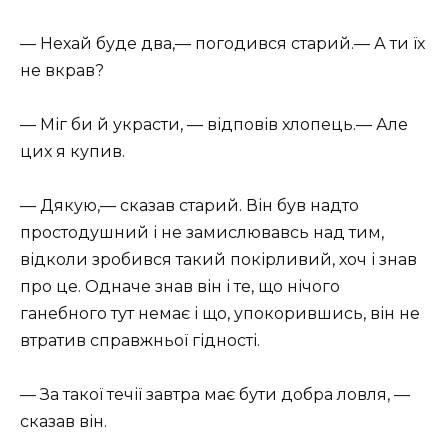
— Нехай буде два,— погодився старий.— А ти їх
не вкрав?
— Міг би й украсти, — відповів хлопець.— Але
цих я купив.
— Дякую,— сказав старий. Він був надто
простодушний і не замислювавсь над тим,
відколи зробився такий покірливий, хоч і знав
про це. Одначе знав він і те, що нічого
ганебного тут немає і що, упокорившись, він не
втратив справжньої гідності.
— За такої течії завтра має бути добра ловля, —
сказав він.