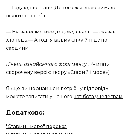
— Гадаю, що стане. До того ж я знаю чимало
всяких способів.
— Ну, занесімо вже додому снасть,— сказав
хлопець.— А тоді я візьму сітку й піду по
сардини.
Кінець ознайомчого фрагменту…
(Читати
скорочену версію твору «
Старий і море
»)
Якщо ви не знайшли потрібну відповідь,
можете запитати у нашого
чат-бота у Телеграм
.
Додатково:
"Старий і море" переказ