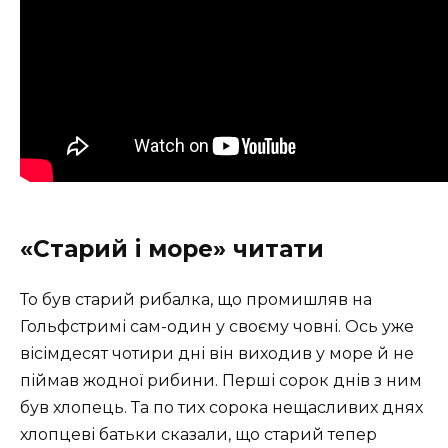
«Старий і море» читати
То був старий рибалка, що промишляв на
Гольфстримі сам-один у своєму човні. Ось уже
вісімдесят чотири дні він виходив у море й не
піймав жодної рибини. Перші сорок днів з ним
був хлопець. Та по тих сорока нещасливих днях
хлопцеві батьки сказали, що старий тепер