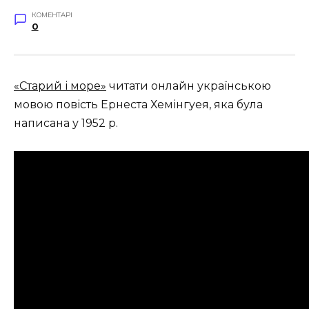
КОМЕНТАРІ
0
«Старий і море»
читати онлайн українською
мовою повість Ернеста Хемінгуея, яка була
написана у 1952 р
.