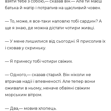
взяти тебе з собою,— сказав він.— Але ти маєш
батька й матір і потрапив на щасливий човен.
— То, може, я все-таки наловлю тобі сардин? А
ще я знаю, де можна дістати чотири живці.
— У мене лишилися від сьогодні. Я присолив їх
і сховав у скриньку.
— Я принесу тобі чотири свіжих.
— Одного,— сказав старий. Він ніколи не
втрачав надії і впевненості. Але тепер вони
оживали в ньому, неначе обвіяні свіжим
морським вітром.
— Два,— мовив хлопець.