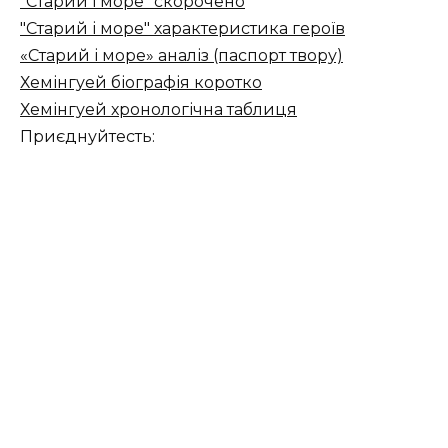
"Старий і море" скорочено
"Старий і море" характеристика героїв
«Старий і море» аналіз (паспорт твору)
Хемінгуей біографія коротко
Хемінгуей хронологічна таблиця
Приєднуйтесть: