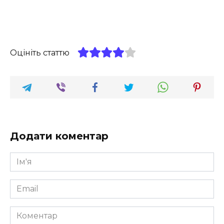
Оцініть статтю
Додати коментар
Ім'я
*
Email
*
Коментар