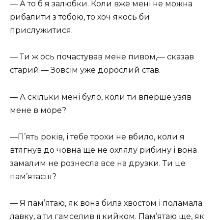
— А то б я залюбки. Коли вже мені не можна
рибалити з тобою, то хоч якось би
прислужитися.
— Ти ж ось почастував мене пивом,— сказав
старий.— Зовсім уже дорослий став.
— А скільки мені було, коли ти вперше узяв
мене в море?
—П’ять років, і тебе трохи не вбило, коли я
втягнув до човна ще не охлялу рибину і вона
замалим не рознесла все на друзки. Ти це
пам’ятаєш?
— Я пам’ятаю, як вона била хвостом і поламала
лавку, а ти гамселив її кийком. Пам’ятаю ще, як