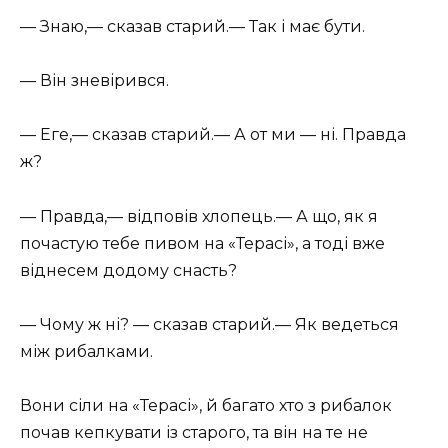
— Знаю,— сказав старий.— Так і має бути.
— Він зневірився.
— Еге,— сказав старий.— А от ми — ні. Правда
ж?
— Правда,— відповів хлопець.— А що, як я
почастую тебе пивом на «Терасі», а тоді вже
віднесем додому снасть?
— Чому ж ні? — сказав старий.— Як ведеться
між рибалками.
Вони сіли на «Терасі», й багато хто з рибалок
почав кепкувати із старого, та він на те не