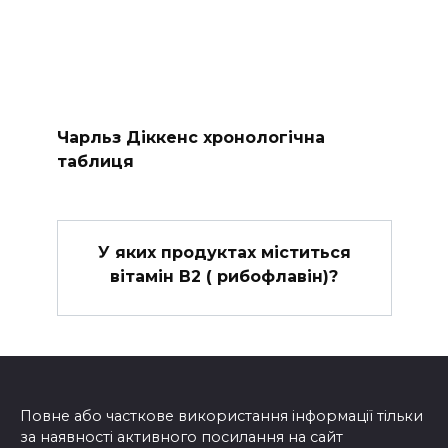
Чарльз Діккенс хронологічна
таблиця
У яких продуктах міститься
вітамін B2 ( рибофлавін)?
Повне або часткове використання інформації тільки
за наявності активного посилання на сайт