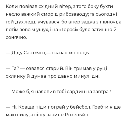
Коли повівав східний вітер, з того боку бухти
несло важкий сморід рибозаводу; та сьогодні
той дух ледь учувався, бо вітер задув з півночі, а
потім зовсім ущух, і на «Терасі» було затишно й
сонячно.
— Діду Сантьяго,— сказав хлопець.
— Га? — озвався старий. Він тримав у руці
склянку й думав про давно минулі дні.
— Може б, я наловив тобі сардин на завтра?
— Ні. Краще піди пограй у бейсбол. Гребти я ще
маю силу, а сітку закине Рохельйо.