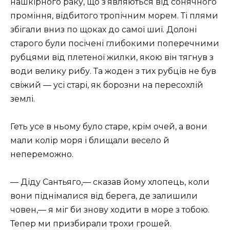
нашкірного раку, що з’являються від сонячного
проміння, відбитого тропічним морем. Ті плями
збігали вниз по щоках до самої шиї. Долоні
старого були посічені глибокими поперечними
рубцями від плетеної жилки, якою він тягнув з
води велику рибу. Та жоден з тих рубців не був
свіжий — усі старі, як борозни на пересохлій
землі.
Геть усе в ньому було старе, крім очей, а вони
мали колір моря і блищали весело й
непереможно.
— Діду Сантьяго,— сказав йому хлопець, коли
вони піднімалися від берега, де залишили
човен,— я міг би знову ходити в море з тобою.
Тепер ми призбирали трохи грошей.