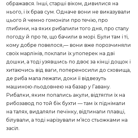
ображався. Інші, старші віком, дивилися на
нього, і їх брав сум. Одначе вони не виказували
цього й чемно гомоніли про течію, про
глибини, на яких рибалили того дня, про сталу
погоду й про те, що бачили в морі. Були там і ті,
кому добре повелося,— вони вже порозчиняли
своїх марлінів, поклали їх упоперек на дві
дошки, а тоді узявшись по двоє за кінці дощок і
хитаючись від ваги, попереносили до сховища,
де риба мала лежати, доки її відвезуть
машиною-льодовнею на базар у Гавану.
Рибалки, яким попались акули, відтягли їх на
рибозавод по той бік бухти — там їх піднімали
на талях, видаляли печінку, відтинали плавці,
білували, а тоді нарізували м’ясо стьожками на
засіл.