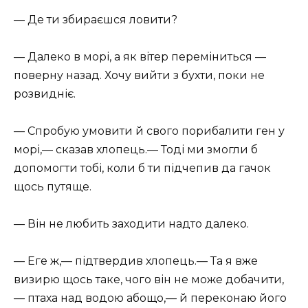
— Де ти збираєшся ловити?
— Далеко в морі, а як вітер переміниться —
поверну назад. Хочу вийти з бухти, поки не
розвидніє.
— Спробую умовити й свого порибалити ген у
морі,— сказав хлопець.— Тоді ми змогли б
допомогти тобі, коли б ти підчепив да гачок
щось путяще.
— Він не любить заходити надто далеко.
— Еге ж,— підтвердив хлопець.— Та я вже
визирю щось таке, чого він не може добачити,
— птаха над водою абощо,— й переконаю його