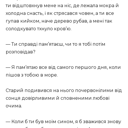
ти відштовхнув мене на ніс, де лежала мокра й
холодна снасть, і як стрясався човен, а ти все
гупав кийком, наче дерево рубав, а мені так
солодкувато тхнуло кров’ю.
— Ти справді пам’ятаєш, чи то я тобі потім
розповідав?
— Я пам’ятаю все від самого першого дня, коли
пішов з тобою в море.
Старий подивився на нього почервонілими від
сонця довірливими й сповненими любові
очима.
— Коли б ти був моїм сином, я б зважився знову