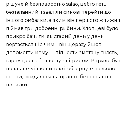
рішуче й безповоротно salao, цебто геть
безталанний, і звеліли синові перейти до
іншого рибалки, з яким він першого ж тижня
піймав три добренні рибини. Хлопцеві було
прикро бачити, як старий день у день
вертається ні з чим, і він щоразу йшов
допомогти йому — піднести змотану снасть,
гарпун, ості або щоглу з вітрилом. Вітрило було
полатане мішковиною і, обгорнуте навколо
щогли, скидалося на прапор безнастанної
поразки.