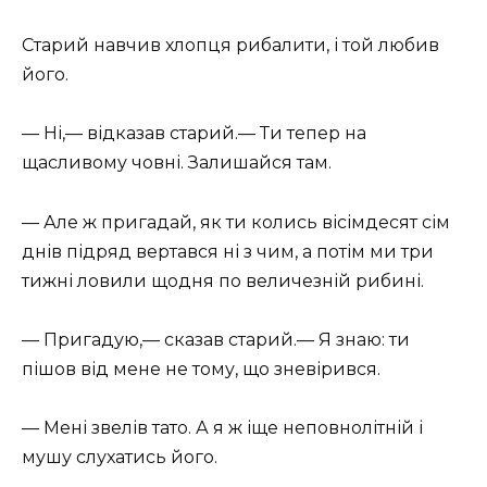
Старий навчив хлопця рибалити, і той любив
його.
— Ні,— відказав старий.— Ти тепер на
щасливому човні. Залишайся там.
— Але ж пригадай, як ти колись вісімдесят сім
днів підряд вертався ні з чим, а потім ми три
тижні ловили щодня по величезній рибині.
— Пригадую,— сказав старий.— Я знаю: ти
пішов від мене не тому, що зневірився.
— Мені звелів тато. А я ж іще неповнолітній і
мушу слухатись його.