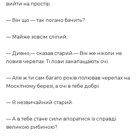
вийти на простір.
— Він що — так погано бачить?
— Майже зовсім сліпий.
— Дивно,— сказав старий.— Він же ніколи не
ловив черепах. Ті лови занапащають очі.
— Але ж ти сам багато років полював черепах на
Москітному березі, а очі в тебе добрі.
— Я незвичайний старий.
— А в тебе стане сили впоратися із справді
великою рибиною?