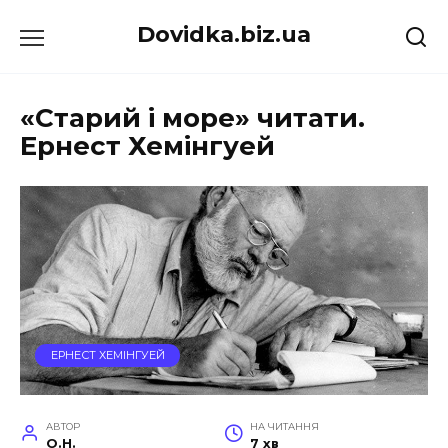
Перейти
Dovidka.biz.ua
до
вмісту
«Старий і море» читати.
Ернест Хемінгуей
ЕРНЕСТ ХЕМІНГУЕЙ
АВТОР
НА ЧИТАННЯ
O.H.
7 хв