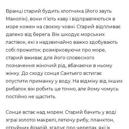
Вранці старий будить хлопчика (його звуть
Манолін), вони п’ють каву і відправляються в
море кожен на своєму човні. Старий відпливає
далеко від берега. Він шкодує морських
ластівок, які з надзвичайно важко здобувають
собі прожиток; розмірковуючи про море,
старий вживає для його словесного
позначення жіночий рід, вбачаючи в ньому
жінку. До сходу сонця Сантьяго встигає
опустити приманку у воду. На відміну від інших
рибалок він робить це точно, але йому чомусь
постійно не щастить.
Сонце встає над морем. Старий бачить у воді
зграї золотої макрелі, летючу рибу, планктон,
отруйних фізалій, згадує про черепах, які їх