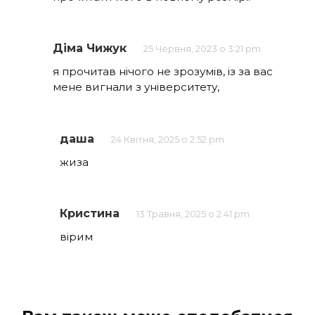
Діма Чижук
25 Червня, 2023 о 3:21 pm
я прочитав нічого не зрозумів, із за вас
мене вигнали з університету,
даша
24 Квітня, 2025 о 2:52 pm
жиза
Кристина
13 Травня, 2025 о 2:41 pm
вірим