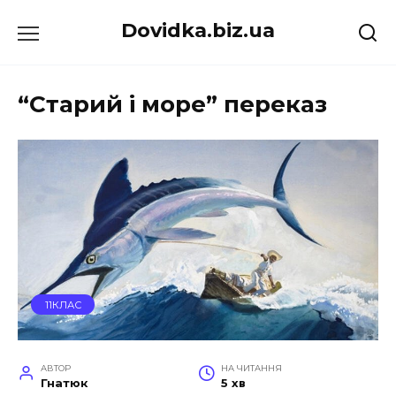
Перейти
Dovidka.biz.ua
до
вмісту
“Старий і море” переказ
11КЛАС
АВТОР
НА ЧИТАННЯ
Гнатюк
5 хв