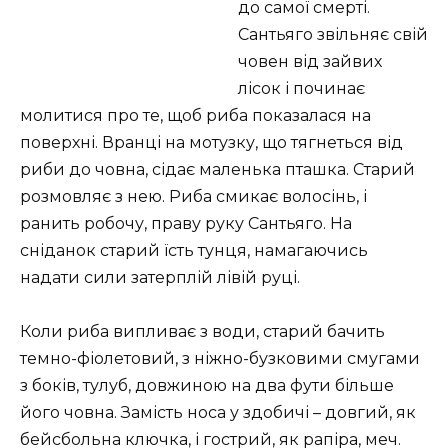
до самої смерті.
Сантьяго звільняє свій
човен від зайвих
лісок і починає
молитися про те, щоб риба показалася на
поверхні. Вранці на мотузку, що тягнеться від
риби до човна, сідає маленька пташка. Старий
розмовляє з нею. Риба смикає волосінь, і
ранить робочу, праву руку Сантьяго. На
сніданок старий їсть тунця, намагаючись
надати сили затерплій лівій руці.
Коли риба випливає з води, старий бачить
темно-фіолетовий, з ніжно-бузковими смугами
з боків, тулуб, довжиною на два фути більше
його човна. Замість носа у здобичі – довгий, як
бейсбольна ключка, і гострий, як рапіра, меч.