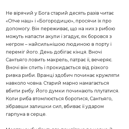
Не вірячий у Бога старий десять разів читає
«Отче наш» і «Богородицю», просячи їх про
допомогу. Він переживає, що на них з рибою
можуть напасти акули і згадує, як боровся з
негром – найсильнішою людиною в порту і
переміг його. День добігає кінця. Вночі
Сантьяго ловить макрель, патрає її, вечеряє.
Вночі він спить і прокидається від різкого
ривка риби. Вранці здобич починає кружляти
навколо човна. Старий марно намагається
вбити рибу. Його думки починають плутатися.
Коли риба втомлюється боротися, Сантьяго,
зібравши залишки сил, вбиває її ударом
гарпуна в серце.