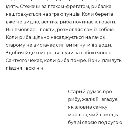
їдять. Стежачи за птахом-фрегатом, рибалка
наштовхується на зграю тунців. Коли берегів
вже не видно, велика риба починає клювати.
Він вмовляє її поїсти, розмовляє сам із собою.
Коли риба щільно насаджується на гачок,
старому не вистачає сил витягнути її з води.
Здобич йде в море, тягнучи за собою човен.
Сантьяго чекає, коли риба помре. Вони пливуть
півдня і всю ніч.
Старий думає про
рибу, жаліє її і згадує,
як зловив самку
марліна, чий самець
був зі своєю подругою