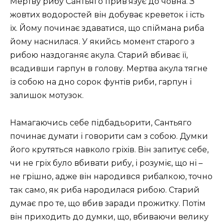
Мертву рибу Сантьяго прив’язує до човна. З
жовтих водоростей він добуває креветок і їсть
їх. Йому починає здаватися, що спіймана риба
йому наснилася. У якийсь момент старого з
рибою наздоганяє акула. Старий вбиває її,
всадивши гарпун в голову. Мертва акула тягне
із собою на дно сорок фунтів риби, гарпун і
залишок мотузок.
Намагаючись себе підбадьорити, Сантьяго
починає думати і говорити сам з собою. Думки
його крутяться навколо гріхів. Він запитує себе,
чи не гріх було вбивати рибу, і розуміє, що ні –
не грішно, адже він народився рибалкою, точно
так само, як риба народилася рибою. Старий
думає про те, що вбив заради прожитку. Потім
він приходить до думки, що, вбиваючи велику