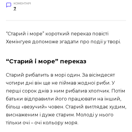
КОМЕНТАРІ
7
“Старий і море” короткий переказ повісті
Хемінгуея допоможе згадати про події у творі.
“Старий і море” переказ
Старий рибалить в морі один. За вісімдесят
чотири дні він ще не піймав жодної риби. У
перші сорок днів з ним рибалив хлопчик. Потім
батьки відправили його працювати на інший,
більш «везучий» човен. Старий виглядає худим,
виснаженим і дуже старим. Молоді у нього
тільки очі – очі кольору моря.