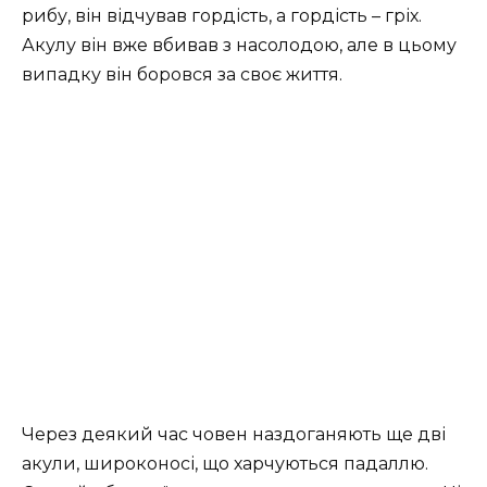
рибу, він відчував гордість, а гордість – гріх.
Акулу він вже вбивав з насолодою, але в цьому
випадку він боровся за своє життя.
Через деякий час човен наздоганяють ще дві
акули, широконосі, що харчуються падаллю.