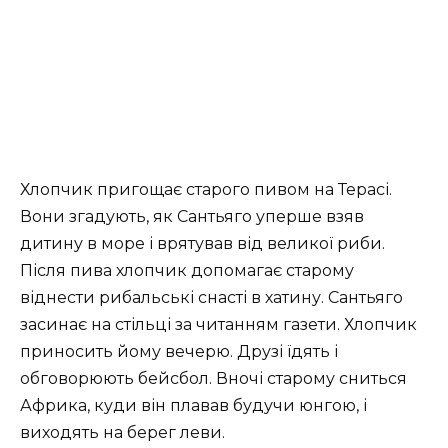
Хлопчик пригощає старого пивом на Терасі.
Вони згадують, як Сантьяго уперше взяв
дитину в море і врятував від великої риби.
Після пива хлопчик допомагає старому
віднести рибальські снасті в хатину. Сантьяго
засинає на стільці за читанням газети. Хлопчик
приносить йому вечерю. Друзі їдять і
обговорюють бейсбол. Вночі старому сниться
Африка, куди він плавав будучи юнгою, і
виходять на берег леви.