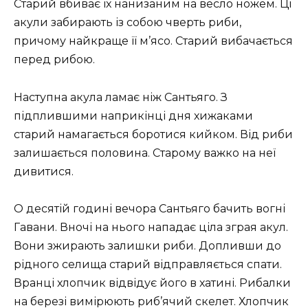
Старий вбиває їх нанизаним на весло ножем. Ці
акули забирають із собою чверть риби,
причому найкраще її м’ясо. Старий вибачається
перед рибою.
Наступна акула ламає ніж Сантьяго. З
підплившими наприкінці дня хижаками
старий намагається боротися кийком. Від риби
залишається половина. Старому важко на неї
дивитися.
О десятій годині вечора Сантьяго бачить вогні
Гавани. Вночі на нього нападає ціла зграя акул.
Вони зжирають залишки риби. Допливши до
рідного селища старий відправляється спати.
Вранці хлопчик відвідує його в хатині. Рибалки
на березі вимірюють риб’ячий скелет. Хлопчик