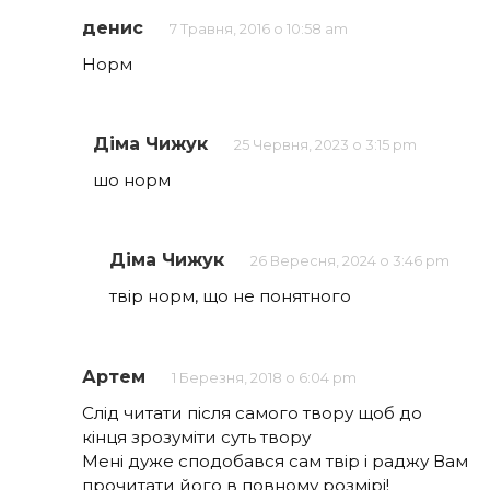
денис
7 Травня, 2016 о 10:58 am
Норм
Діма Чижук
25 Червня, 2023 о 3:15 pm
шо норм
Діма Чижук
26 Вересня, 2024 о 3:46 pm
твір норм, що не понятного
Артем
1 Березня, 2018 о 6:04 pm
Слід читати після самого твору щоб до
кінця зрозуміти суть твору
Мені дуже сподобався сам твір і раджу Вам
прочитати його в повному розмірі!