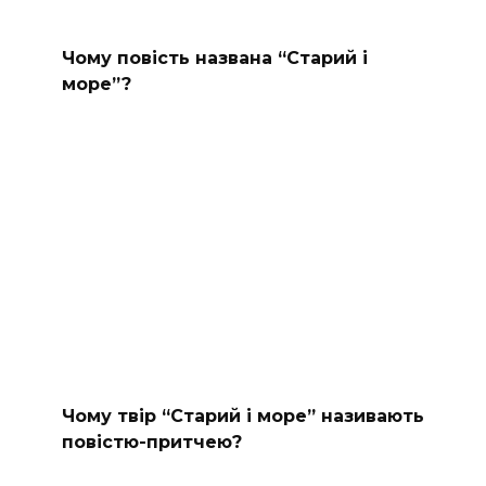
Чому повість названа “Старий і
море”?
Чому твір “Старий і море” називають
повістю-притчею?