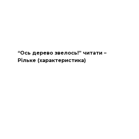
“Ось дерево звелось!” читати –
Рільке (характеристика)