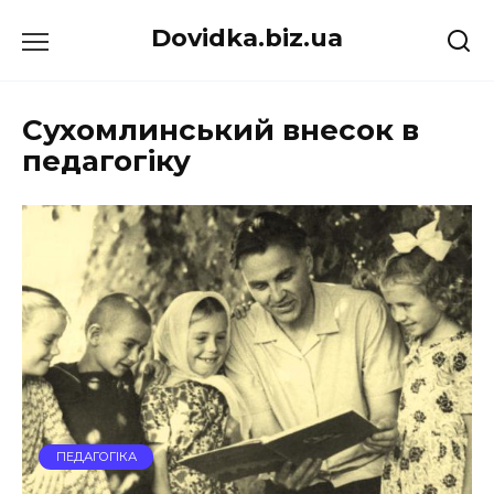
Перейти
Dovidka.biz.ua
до
вмісту
Сухомлинський внесок в
педагогіку
ПЕДАГОГІКА