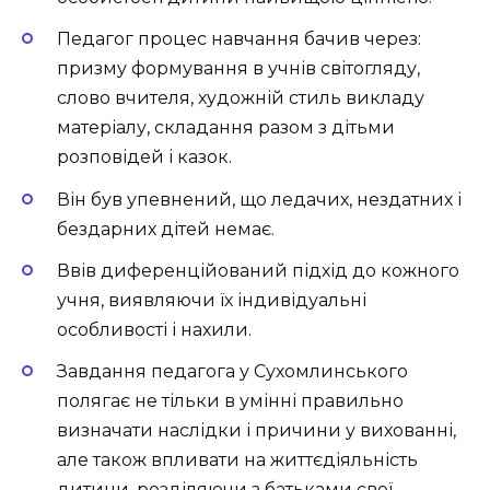
Педагог процес навчання бачив через:
призму формування в учнів світогляду,
слово вчителя, художній стиль викладу
матеріалу, складання разом з дітьми
розповідей і казок.
Він був упевнений, що ледачих, нездатних і
бездарних дітей немає.
Ввів диференційований підхід до кожного
учня, виявляючи їх індивідуальні
особливості і нахили.
Завдання педагога у Сухомлинського
полягає не тільки в умінні правильно
визначати наслідки і причини у вихованні,
але також впливати на життєдіяльність
дитини, розділяючи з батьками свої