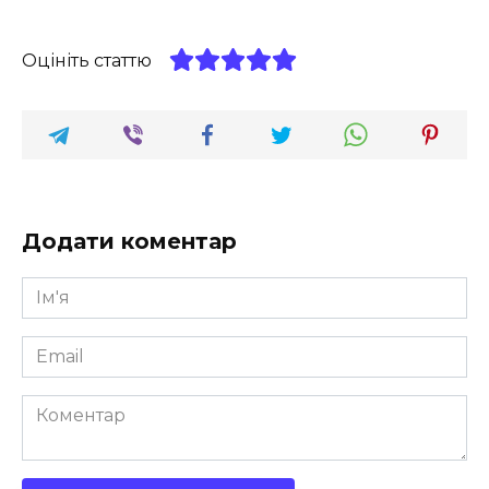
Оцініть статтю
Додати коментар
Ім'я
*
Email
*
Коментар