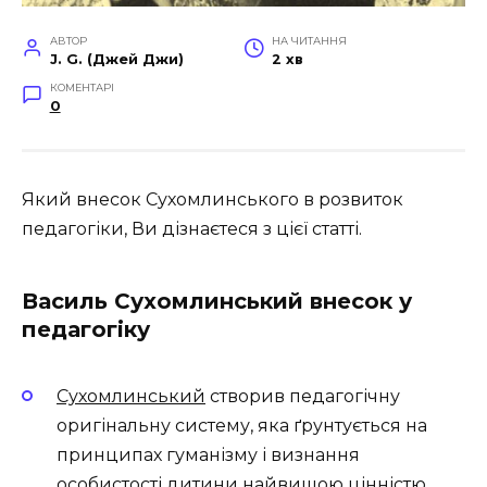
АВТОР
НА ЧИТАННЯ
J. G. (Джей Джи)
2 хв
КОМЕНТАРІ
0
Який внесок Сухомлинського в розвиток
педагогіки, Ви дізнаєтеся з цієї статті.
Василь Сухомлинський внесок у
педагогіку
Сухомлинський
створив педагогічну
оригінальну систему, яка ґрунтується на
принципах гуманізму і визнання
особистості дитини найвищою цінністю.