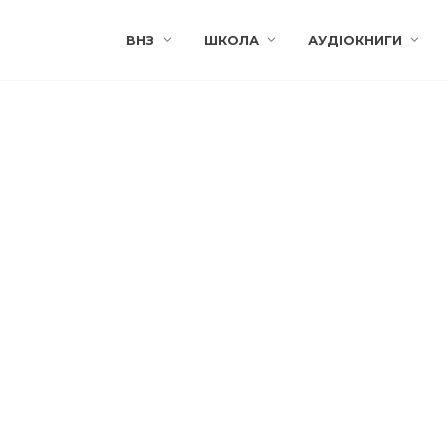
ВНЗ
ШКОЛА
АУДІОКНИГИ
ОГІКА
ПЕДАГОГІКА
ький внесок у
Сухомлинський