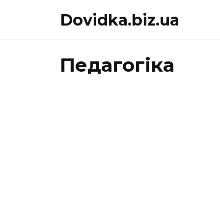
Перейти
Dovidka.biz.ua
до
вмісту
Педагогіка
ПЕДАГОГІКА
ПЕДАГ
Мішель
Коменс