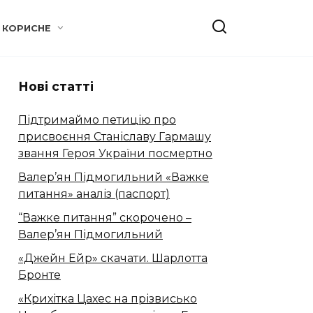
КОРИСНЕ
Нові статті
Підтримаймо петицію про
присвоєння Станіславу Гармашу
звання Героя України посмертно
Валер’ян Підмогильний «Важке
питання» аналіз (паспорт)
“Важке питання” скорочено –
Валер’ян Підмогильний
«Джейн Ейр» скачати. Шарлотта
Бронте
«Крихітка Цахес на прізвисько