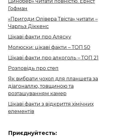
Цинобер» читати повністю. Ернст
Гофман
«Пригоди Олівера Твіста» читати –
Чарльз Діккенс
Цікаві факти про Аляску
Молюски: цікаві факти – ТОП 50
Цікаві факти про алкоголь – ТОП 21
Розповідь про степ
Як вибрати чохол для планшета за
діагоналлю, товщиною та
розташуванням камер
Цікаві факти з відкриття хімічних
елементів
Приєднуйтесть: