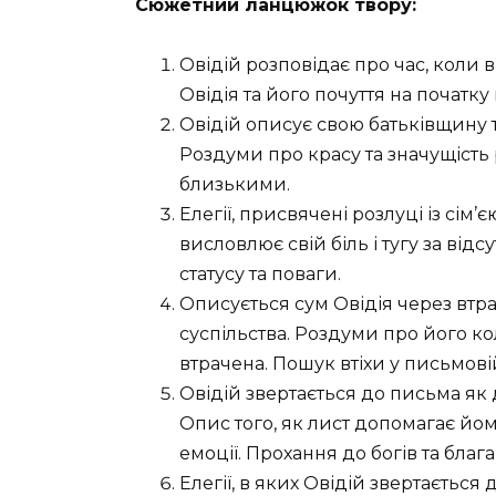
Сюжетний ланцюжок твору:
Овідій розповідає про час, коли в
Овідія та його почуття на початку
Овідій описує свою батьківщину та
Роздуми про красу та значущість р
близькими.
Елегії, присвячені розлуці із сі
висловлює свій біль і тугу за ві
статусу та поваги.
Описується сум Овідія через втрат
суспільства. Роздуми про його ко
втрачена. Пошук втіхи у письмові
Овідій звертається до письма як д
Опис того, як лист допомагає йом
емоції. Прохання до богів та бла
Елегії, в яких Овідій звертається