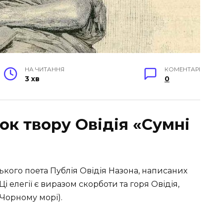
НА ЧИТАННЯ
КОМЕНТАРІ
3 хв
0
 твору Овідія «Сумні
ького поета Публія Овідія Назона, написаних
Ці елегії є виразом скорботи та горя Овідія,
 Чорному морі).