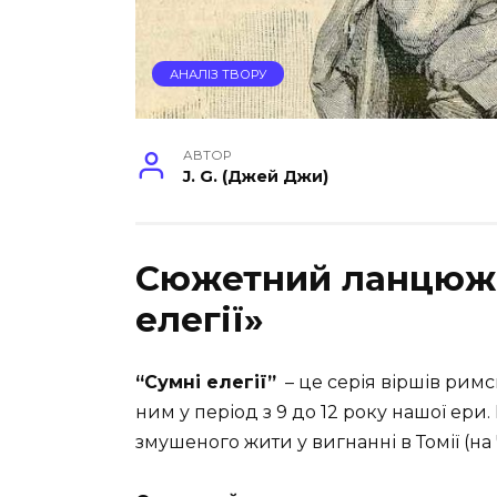
АНАЛІЗ ТВОРУ
АВТОР
J. G. (Джей Джи)
Сюжетний ланцюжок
елегії»
“Сумні елегії”
– це серія віршів римс
ним у період з 9 до 12 року нашої ери. 
змушеного жити у вигнанні в Томії (на