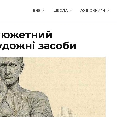
ВНЗ
ШКОЛА
АУДІОКНИГИ
 сюжетний
удожні засоби