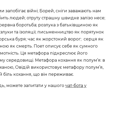
 запобігає війні; Борей, сніги заважають нам
обить людей; отруту страшну швидке залізо несе;
рервна боротьба; розлука з батьківщиною як
озлуки та ізоляції; письменництво як порятунок
 морська буря; час як жорстокий ворог;
серця як
щиною як смерть. Поет описує себе як сумного
амотність. Ця метафора підкреслює його
му середовищі. Метафора кохання як полум’я: в
оханою, Овідій використовує метафору полум’я,
 біль кохання, що він переживає.
дь, можете запитати у нашого
чат-бота у