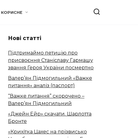
КОРИСНЕ
Нові статті
Підтримаймо петицію про
присвоєння Станіславу Гармашу
звання Героя України посмертно
Валер’ян Підмогильний «Важке
питання» аналіз (паспорт)
“Важке питання” скорочено –
Валер’ян Підмогильний
«Джейн Ейр» скачати. Шарлотта
Бронте
«Крихітка Цахес на прізвисько