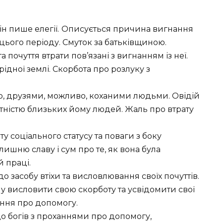
ін пише елегії.
Описується причина вигнання
 цього періоду. Смуток за батьківщиною.
 почуття втрати пов’язані з вигнанням із неї.
ідної землі. Скорбота про розлуку з
м’єю, друзями, можливо, коханими людьми. Овідій
дсутністю близьких йому людей. Жаль про втрату
у соціального статусу та поваги з боку
лишню славу і сум про те, як вона була
й праці.
о засобу втіхи та висловлювання своїх почуттів.
у висловити свою скорботу та усвідомити свої
гання про допомогу.
 до богів з проханнями про допомогу,