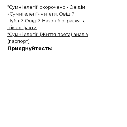
"Сумні елегії" скорочено - Овідій
«Сумні елегії» читати. Овідій
Публій Овідій Назон біографія та
цікаві факти
"Сумні елегії" (Життя поета) аналіз
(паспорт)
Приєднуйтесть: