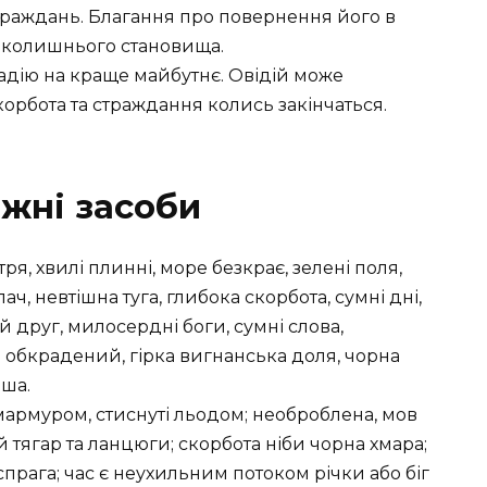
траждань. Благання про повернення його в
о колишнього становища.
надію на краще майбутнє. Овідій може
корбота та страждання колись закінчаться.
ожні засоби
ря, хвилі плинні, море безкрає, зелені поля,
лач, невтішна туга, глибока скорбота, сумні дні,
ий друг, милосердні боги, сумні слова,
 обкрадений, гірка вигнанська доля, чорна
иша.
 мармуром, стиснуті льодом; необроблена, мов
й тягар та ланцюги; скорбота ніби чорна хмара;
 спрага; час є неухильним потоком річки або біг