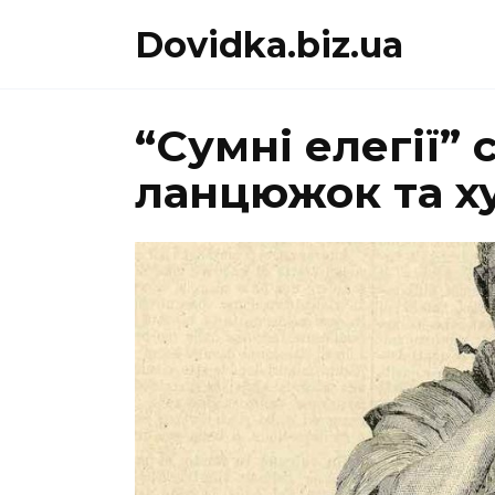
Перейти
Dovidka.biz.ua
до
вмісту
“Сумні елегії”
ланцюжок та х