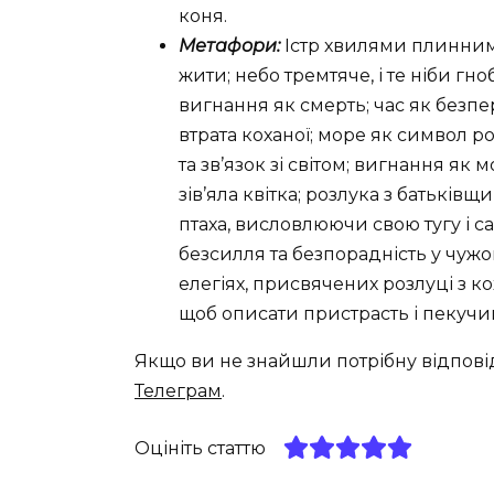
коня.
Метафори:
Істр хвилями плинними
жити; небо тремтяче, і те ніби гн
вигнання як смерть; час як безпе
втрата коханої; море як символ р
та зв’язок зі світом; вигнання як
зів’яла квітка; розлука з батьків
птаха, висловлюючи свою тугу і с
безсилля та безпорадність у чужо
елегіях, присвячених розлуці з к
щоб описати пристрасть і пекучий
Якщо ви не знайшли потрібну відпові
Телеграм
.
Оцініть статтю