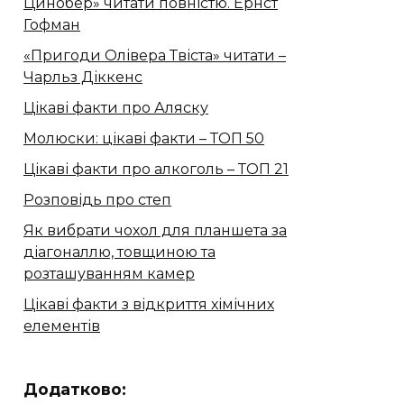
Цинобер» читати повністю. Ернст
Гофман
«Пригоди Олівера Твіста» читати –
Чарльз Діккенс
Цікаві факти про Аляску
Молюски: цікаві факти – ТОП 50
Цікаві факти про алкоголь – ТОП 21
Розповідь про степ
Як вибрати чохол для планшета за
діагоналлю, товщиною та
розташуванням камер
Цікаві факти з відкриття хімічних
елементів
Додатково: