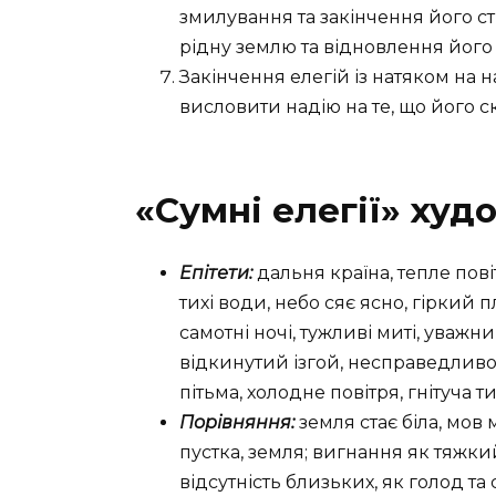
змилування та закінчення його с
рідну землю та відновлення йог
Закінчення елегій із натяком на 
висловити надію на те, що його с
«Сумні елегії» худ
Епітети:
дальня країна, тепле повіт
тихі води, небо сяє ясно, гіркий п
самотні ночі, тужливі миті, уважн
відкинутий ізгой, несправедливо
пітьма, холодне повітря, гнітуча т
Порівняння:
земля стає біла, мов
пустка, земля; вигнання як тяжки
відсутність близьких, як голод та