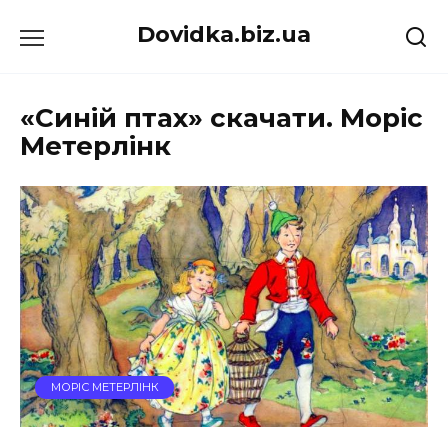
Перейти
Dovidka.biz.ua
до
вмісту
«Синій птах» скачати. Моріс
Метерлінк
МОРІС МЕТЕРЛІНК