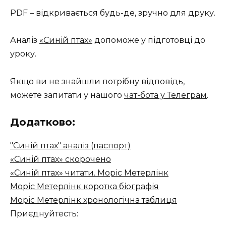
PDF – відкривається будь-де, зручно для друку.
Аналіз
«Синій птах»
допоможе у підготовці до
уроку.
Якщо ви не знайшли потрібну відповідь,
можете запитати у нашого
чат-бота у Телеграм
.
Додатково:
"Синій птах" аналіз (паспорт)
«Синій птах» скорочено
«Синій птах» читати. Моріс Метерлінк
Моріс Метерлінк коротка біографія
Моріс Метерлінк хронологічна таблиця
Приєднуйтесть: