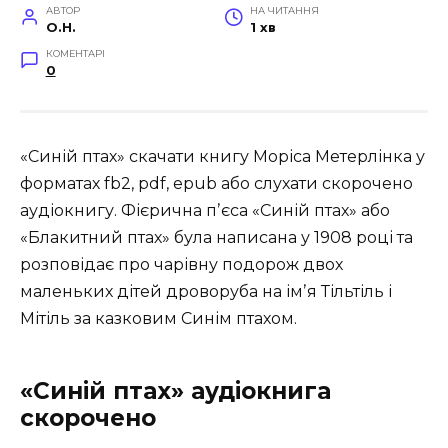
АВТОР
НА ЧИТАННЯ
O.H.
1 хв
КОМЕНТАРІ
0
«Синій птах» скачати книгу Моріса Метерлінка у
форматах fb2, pdf, epub або слухати скорочено
аудіокнигу. Фієрична пʼєса «Синій птах» або
«Блакитний птах» була написана у 1908 році та
розповідає про чарівну подорож двох
маленьких дітей дроворуба на імʼя Тільтіль і
Мітіль за казковим Синім птахом.
«Синій птах» аудіокнига
скорочено