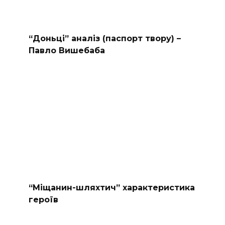
“Доньці” аналіз (паспорт твору) –
Павло Вишебаба
“Міщанин-шляхтич” характеристика
героїв