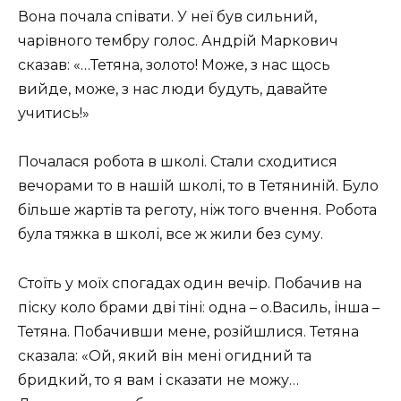
Вона почала співати. У неї був сильний,
чарівного тембру голос. Андрій Маркович
сказав: «…Тетяна, золото! Може, з нас щось
вийде, може, з нас люди будуть, давайте
учитись!»
Почалася робота в школі. Стали сходитися
вечорами то в нашій школі, то в Тетяниній. Було
більше жартів та реготу, ніж того вчення. Робота
була тяжка в школі, все ж жили без суму.
Стоїть у моїх спогадах один вечір. Побачив на
піску коло брами дві тіні: одна – о.Василь, інша –
Тетяна. Побачивши мене, розійшлися. Тетяна
сказала: «Ой, який він мені огидний та
бридкий, то я вам і сказати не можу…