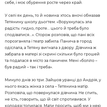
себе, і моє обурення росте через край.
У селі як день, то й новина: хтось вночі обмазав
Тетянину школу дьогтем. «Ворухнулась зла
радість: гидко, проте… цього й треба було
сподіватися…». Сторож розповів, що пані всіх
порозганяла і театр забила. Панича в город
одіслала, а Тетяну вигнала з двору. Дівчина ж
забрала в матері зі скрині скільки було грошей
та подалася в місто за паничем. Мені «боліло –
був радий – так і треба».
Минуло днів зо три. Зайшов уранці до Андрія, у
нього якась жінка з села – Тетянина матір.
Розповіла, що повернулася дівчина. Не спить,
не їсть, говорить, що їй світ спротивився. У
колодязі топилася. Мати просить, щоб ми з нею