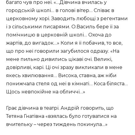
багато чув про неї. «…Дівчина вчилась у
городській школі… в голові вітер… Співає в
церковному хорі. Заводить любощі з регентами
і з сільськими писарями. О.Василь бере її за
помічницю в церковній школі… Охоча до
жартів, до вигадок…» Коли я її побачив, то все,
що про неї говорили загубилося одразу. «На
мене пильно дивились цікаві очі. Великі,
довірливі, карі. Ці очі зразу викликали в мене
якесь хвилювання… Висока, ставна, аж ніби
понижчала стеля од неї в кімнаті… Коса біляста…
Щось невпокійне на обличчі…»
Грає дівчина в театрі. Андрій говорить, що
Тетяна Гнатівна «взялась було готуватися на
вчительку – через тиждень покинула…»