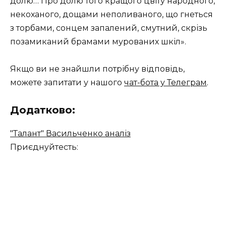
долю… Про долю того кращого цвіту народного,
некоханого, дощами неполиваного, що гнеться
з торбами, сонцем запалений, смутний, скрізь
позамиканий брамами мурованих шкіл».
Якщо ви не знайшли потрібну відповідь,
можете запитати у нашого
чат-бота у Телеграм
.
Додатково:
"Талант" Васильченко аналіз
Приєднуйтесть: