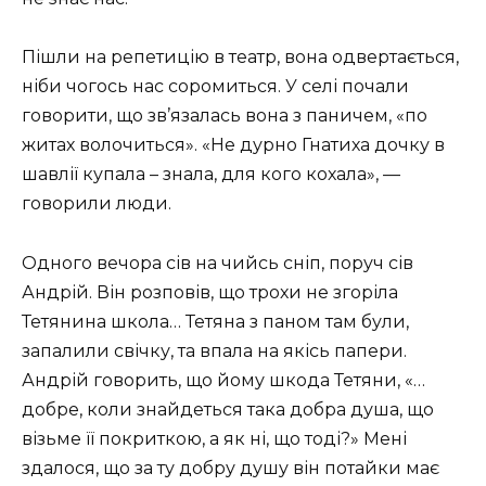
Пішли на репетицію в театр, вона одвертається,
ніби чогось нас соромиться. У селі почали
говорити, що зв’язалась вона з паничем, «по
житах волочиться». «Не дурно Гнатиха дочку в
шавлії купала – знала, для кого кохала», —
говорили люди.
Одного вечора сів на чийсь сніп, поруч сів
Андрій. Він розповів, що трохи не згоріла
Тетянина школа… Тетяна з паном там були,
запалили свічку, та впала на якісь папери.
Андрій говорить, що йому шкода Тетяни, «…
добре, коли знайдеться така добра душа, що
візьме її покриткою, а як ні, що тоді?» Мені
здалося, що за ту добру душу він потайки має