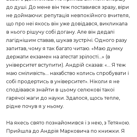
до душі. До мене він теж поставився зразу, віри
не доймаючи: репутація невпокійного вчителя,
що про неї якось він уже довідався, викликала
в нього рішучу собі догану. Але він дедалі
лагіднішим ставав, шукав зустрічі. Одного разу
запитав, чому я так багато читаю. «Маю думку
держати екзамен на атестат зрілості…» (в
університет вступити). Андрій сказав: «… Я теж
маю сміливість… нахабство колись спробувати і
собі продертись в університет». Ніколи я не
сподівався знайти в цьому селюкові такої
гарячої жаги до науки. Здалося, щось тепле,
рідне почув я у ньому.
На якесь свято познайомився і з нею, з Тетяною.
Прийшла до Андрія Марковича по книжки. Я