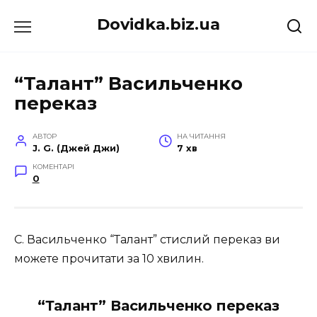
Перейти
Dovidka.biz.ua
до
вмісту
“Талант” Васильченко
переказ
АВТОР
НА ЧИТАННЯ
J. G. (Джей Джи)
7 хв
КОМЕНТАРІ
0
С. Васильченко “Талант” стислий переказ ви
можете прочитати за 10 хвилин.
“Талант” Васильченко переказ