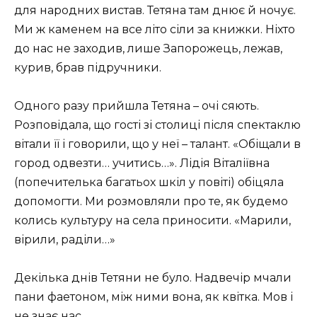
для народних вистав. Тетяна там днює й ночує.
Ми ж каменем на все літо сіли за книжки. Ніхто
до нас не заходив, лише Запорожець, лежав,
курив, брав підручники.
Одного разу прийшла Тетяна – очі сяють.
Розповідала, що гості зі столиці після спектаклю
вітали її і говорили, що у неї – талант. «Обіщали в
город одвезти… учитись…». Лідія Віталіївна
(попечителька багатьох шкіл у повіті) обіцяла
допомогти. Ми розмовляли про те, як будемо
колись культуру на села приносити. «Марили,
вірили, раділи…»
Декілька днів Тетяни не було. Надвечір мчали
пани фаетоном, між ними вона, як квітка. Мов і
не знає нас.