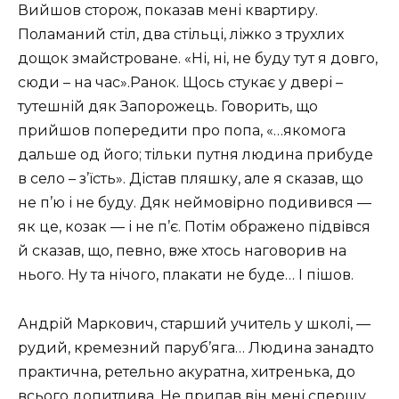
Вийшов сторож, показав мені квартиру.
Поламаний стіл, два стільці, ліжко з трухлих
дощок змайстроване. «Ні, ні, не буду тут я довго,
сюди – на час».Ранок. Щось стукає у двері –
тутешній дяк Запорожець. Говорить, що
прийшов попередити про попа, «…якомога
дальше од його; тільки путня людина прибуде
в село – з’їсть». Дістав пляшку, але я сказав, що
не п’ю і не буду. Дяк неймовірно подивився —
як це, козак — і не п’є. Потім ображено підвівся
й сказав, що, певно, вже хтось наговорив на
нього. Ну та нічого, плакати не буде… І пішов.
Андрій Маркович, старший учитель у школі, —
рудий, кремезний паруб’яга… Людина занадто
практична, ретельно акуратна, хитренька, до
всього допитлива. Не припав він мені спершу