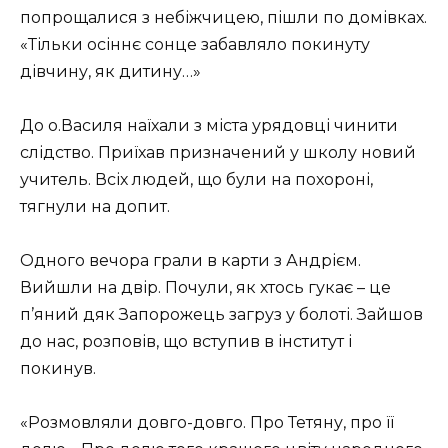
попрощалися з небіжчицею, пішли по домівках.
«Тільки осіннє сонце забавляло покинуту
дівчину, як дитину…»
До о.Василя наїхали з міста урядовці чинити
слідство. Приїхав призначений у школу новий
учитель. Всіх людей, що були на похороні,
тягнули на допит.
Одного вечора грали в карти з Андрієм.
Вийшли на двір. Почули, як хтось гукає – це
п’яний дяк Запорожець загруз у болоті. Зайшов
до нас, розповів, що вступив в інститут і
покинув.
«Розмовляли довго-довго. Про Тетяну, про її