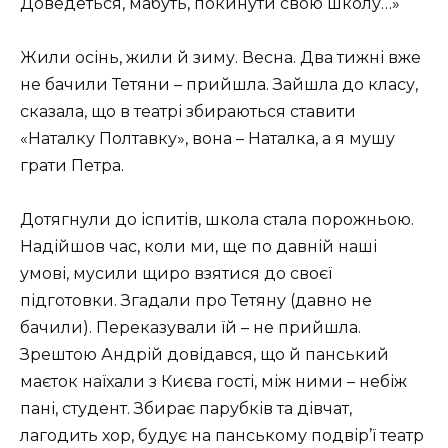
Доведеться, мабуть, покинути свою школу…»
Жили осінь, жили й зиму. Весна. Два тижні вже
не бачили Тетяни – прийшла. Зайшла до класу,
сказала, що в театрі збираються ставити
«Наталку Полтавку», вона – Наталка, а я мушу
грати Петра.
Дотягнули до іспитів, школа стала порожньою.
Надійшов час, коли ми, ще по давній наші
умові, мусили щиро взятися до своєї
підготовки. Згадали про Тетяну (давно не
бачили). Переказували їй – не прийшла.
Зрештою Андрій довідався, що й панський
маєток наїхали з Києва гості, між ними – небіж
пані, студент. Збирає парубків та дівчат,
лагодить хор, будує на панському подвір’ї театр