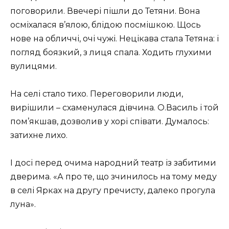
поговорили. Ввечері пішли до Тетяни. Вона
осміхалася в’ялою, блідою посмішкою. Щось
нове на обличчі, очі чужі. Нецікава стала Тетяна: і
погляд боязкий, з лиця спала. Ходить глухими
вулицями.
На селі стало тихо. Переговорили люди,
вирішили – схаменулася дівчина. О.Василь і той
пом’якшав, дозволив у хорі співати. Думалось:
затихне лихо.
І досі перед очима народний театр із забитими
дверима. «А про те, що зчинилось на тому меду
в селі Ярках на другу пречисту, далеко прогула
луна».