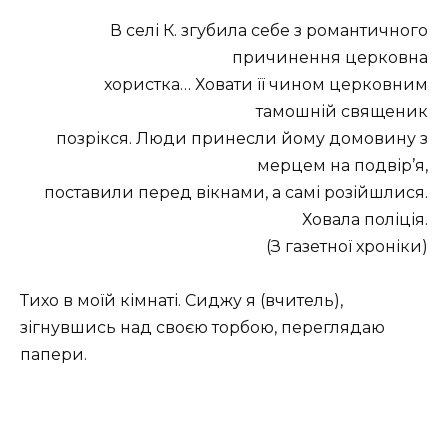
В селі К. згубила себе з романтичного
причинення церковна
хористка… Ховати її чином церковним
тамошній священик
позрікся. Люди принесли йому домовину з
мерцем на подвір’я,
поставили перед вікнами, а самі розійшлися.
Ховала поліція.
(З газетної хроніки)
Тихо в моїй кімнаті. Сиджу я (вчитель),
зігнувшись над своєю торбою, переглядаю
папери.