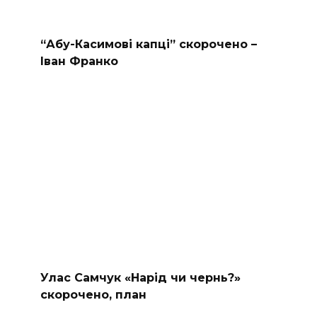
“Абу-Касимові капці” скорочено –
Іван Франко
Улас Самчук «Нарід чи чернь?»
скорочено, план