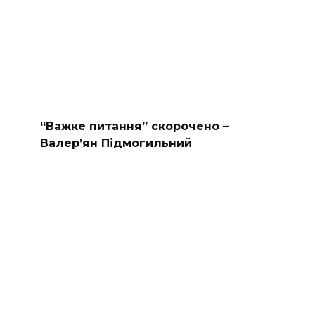
“Важке питання” скорочено –
Валер’ян Підмогильний