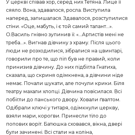
У церкві співав хор, серед них Тетяна. Лице її
сяяло. Вона, здавалося, росла. Виступила
наперед, запишалася. Здавалося, розступилися
стіни. «Оце, мабуть, і є той самий талант…».
О.Василь гнівно зупинив її: «…Артистів мені не
треба…». Вигнав дівчину з храму. Після цього
люди не розходилися, зібралися на цвинтарі,
говорили про те, що піп був не правий, коли
принизив дівчину. До них підбігла Гнатиха,
сказала, що скриня одімкнена, а дівчини ніде
немає. Почали шукати, але почули крики. Біля
театру махали хлопці. Дівчина повісилася. Всі
побігли до панського двору. Ховали ґвалтом.
Одібрали ключі у титаря, одімкнули церкву,
взяли мари, корогви. Принесли тіло до
попових воріт. Батюшка сховався, вікна, двері
були зачинені. Всі стали на коліна,