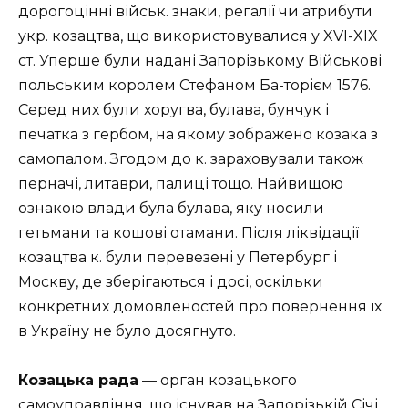
дорогоцінні військ. знаки, регалії чи атрибути
укр. козацтва, що використовувалися у XVI-XIX
ст. Уперше були надані Запорізькому Військові
польським королем Стефаном Ба-торієм 1576.
Серед них були хоругва, булава, бунчук і
печатка з гербом, на якому зображено козака з
самопалом. Згодом до к. зараховували також
перначі, литаври, палиці тощо. Найвищою
ознакою влади була булава, яку носили
гетьмани та кошові отамани. Після ліквідації
козацтва к. були перевезені у Петербург і
Москву, де зберігаються і досі, оскільки
конкретних домовленостей про повернення їх
в Україну не було досягнуто.
Козацька рада
— орган козацького
самоуправління, що існував на Запорізькій Січі,