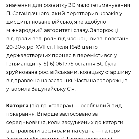
значення для розвитку ЗС мало гетьманування
П. Сагайдачного, який перетворив козаків у
дисципліноване військо, яке здобуло
міжнародний авторитет і славу. Запорожці
відіграли вел. роль під час нац.-визв. повстань
20-30-х рр. XVII ст. Після 1648 центр
державотворчих процесів перемістився у
Гетьманщину. 5(16).06.1775 остання ЗС була
зруйнована рос. військами, козацьку старшину
відправлено на заслання. Частина запорожців
утворила Задунайську Січ.
Каторга
(від гр. «галера») — особливий вид
покарання. Вперше застосовано за
середньовіччя, коли засуджених до каторги
відправляли веслярами на судна — галери