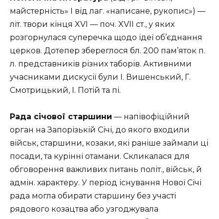
майстерність» І від лаг. «написане, рукопис») —
літ. твори кінця XVI — поч. XVII ст., у яких
розгорнулася суперечка щодо ідеї об’єднання
церков. Дотепер збереглося бл. 200 пам’яток п.
л. представників різних таборів. Активними
учасниками дискусії були І. Вишенський, Г.
Смотрицький, І. Потій та пі.
Рада січової старшини
— напівофіційний
орган на Запорізькій Січі, до якого входили
військ, старшини, козаки, які раніше займали ці
посади, та курінні отамани. Скликалася для
обговорення важливих питань політ., військ, й
адмін. характеру. У період існування Нової Січі
рада могла обирати старшину без участі
рядового козацтва або узгоджувала