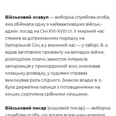
Військовий осавул
— виборна службова особа,
яка обіймала одну з найважливіших військ.-
адмін. посад на Січі XVI-XVІІІ ст. У мирний час
стежив за дотриманням порядку на
Запорізькій Січі, а у воєнний час — у таборі. В. о.
відав заготівлею провіанту на випадок війни,
розподілом платні, захистом інтересів
запорожців у прикордонній зоні, очолював
козацьку розвідку, у судових справах
виконував роль слідчого. Знаком влади в. о.
була дерев’яна палиця з потовщеннями на
кінцях, скріплена срібними кільцями.
Військови
й писар
(кошовий писар) — виборна
службова особа, що відала всією канцелярією