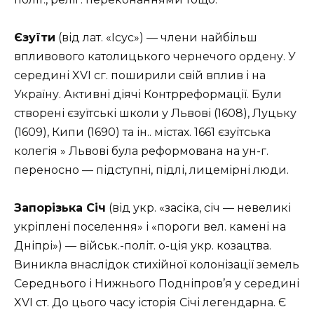
Єзуїти
(від лат. «Ісус») — члени найбільш
впливового католицького чернечого ордену. У
середині XVI сг. поширили свій вплив і на
Україну. Активні діячі Контрреформації. Були
створені єзуїтські школи у Львові (1608), Луцьку
(1609), Кипи (1690) та ін.. містах. 1661 єзуїтська
колегія » Львові була реформована на ун-г.
переносно — підступні, підлі, лицемірні люди.
Запорізька Січ
(від укр. «засіка, січ — невеликі
укріплені поселення» і «пороги вел. камені на
Дніпрі») — військ.-політ. о-ція укр. козацтва.
Виникла внаслідок стихійної колонізації земель
Середнього і Нижнього Подніпров’я у середині
XVI ст. До цього часу історія Січі легендарна. Є