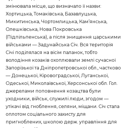
змінювала місце, що визначало її назви:
Хортицька, Томаківська, Базавлуцька,
Микитинська, Чортомлицька, Кам’янська,
Олешківська, Нова Покровська
(Підпільпенська), а після знищення царськими
військами — Задунайська Січ. Вся територія
Січі поділялася на вісім паланок, тобто
володіння козаків охоплювали землі сучасної
Запорізької та Дніпропетровської обл., частково
— Донецької, Кіровоградської, Луганської,
Одеської, Миколаївської, Херсонської обл. Гол.
джерелами поповнення козацтва були
уходники, військ, служилі люди, згодом —
утікачі від гноблення, селяни, міщани. Січ стала
оплотом соціального захисту для
пригноблених, школою держ. управління для