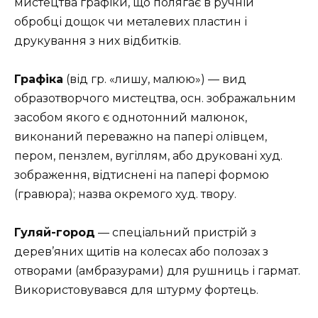
мистецтва графіки, що полягає в ручній
обробці дощок чи металевих пластин і
друкування з них відбитків.
Графіка
(від гр. «лишу, малюю») — вид
образотворчого мистецтва, осн. зображальним
засобом якого є однотонний малюнок,
виконаний переважно на папері олівцем,
пером, пензлем, вугіллям, або друковані худ.
зображення, відтиснені на папері формою
(гравюра); назва окремого худ. твору.
Гуляй-город
— спеціальний пристрій з
дерев’яних щитів на колесах або полозах з
отворами (амбразурами) для рушниць і гармат.
Використовувався для штурму фортець.