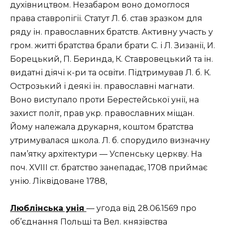
духівництвом. Незабаром воно домоглося
права ставропігії. Статут Л. б. став зразком для
ряду ін. православних братств. Активну участь у
гром. житті братства брали брати С. і Л. Зизанії, И.
Борецький, П. Беринда, К. Ставровецький та ін.
видатні діячі к-ри та освіти. Підтримував Л. б. К.
Острозький і деякі ін. православні магнати.
Воно виступало проти Берестейської унії, на
захист політ, прав укр. православних міщан.
Йому належала друкарня, коштом братства
утримувалася школа. Л. б. спорудило визначну
пам’ятку архітектури — Успенську церкву. На
поч. XVIII ст. братство занепадає, 1708 приймає
унію. Ліквідоване 1788,
Люблінська унія
— угода від 28.06.1569 про
об’єднання Польщі та Вел. князівства