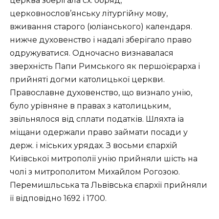
церква зберігала сх. обряд,
церковнослов’янську літургійну мову,
вживання старого (юліанського) календаря.
нижче духовенство і надалі зберігало право
одружуватися. Одночасно визнавалася
зверхність Папи Римського як першоїєрарха і
прийняті догми католицької церкви.
Православне духовенство, що визнало унію,
було урівняне в правах з католицьким,
звільнялося від сплати податків. Шляхта іа
міщани одержали право займати посади у
держ. і міських урядах. З восьми єпархій
Київської митрополії унію прийняли шість на
чолі з митрополитом Михайлом Рогозою.
Перемишльська та Львівська єпархії прийняли
її відповідно 1692 і 1700.