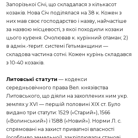
Запорізької Січі, що складалася з кількасот
козаків. Нова Січ поділялася на 38 к. Кожен з
них мав своє господарство і назву, найчастіше
за назвою місцевості, з якої походили козаки
цього куреня. Очолював к. курінний отаман; 2)
в адмін.-терит. системі Гетьманщини —
складова частина сотні. Кожен курінь складався
з 10-40 козаків.
Литовські статути
— кодекси
середньовічного права Вел. князівства
Литовського, що діяли на захоплених ним укр.
землях у XVI — першій половині XIX ст. Було
видано три статути: 1529 («Старий»), 1566
(«Волинський») і 1588 («Новий»). Норми Л. с.
спрямовані на захист приватної власності
(особливо земельної), закріплювали станові