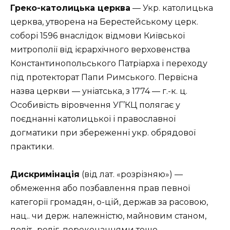
Греко-католицька церква
— Укр. католицька
церква, утворена на Берестейському церк.
соборі 1596 внаслідок відмови Київської
митрополії від ієрархічного верховенства
Константинопольського Патріарха і переходу
під протекторат Папи Римського. Первісна
назва церкви — уніатська, з 1774 — г.-к. ц.
Особивість віровчення УГ’КЦ полягає у
поєднанні католицької і православної
догматики при збереженні укр. обрядової
практики.
Дискримінація
(від лат. «розрізняю») —
обмеження або позбавлення прав певної
категорії громадян, о-цій, держав за расовою,
нац.. чи держ. належністю, майновим станом,
політ., реліг. переконаннями тощо.