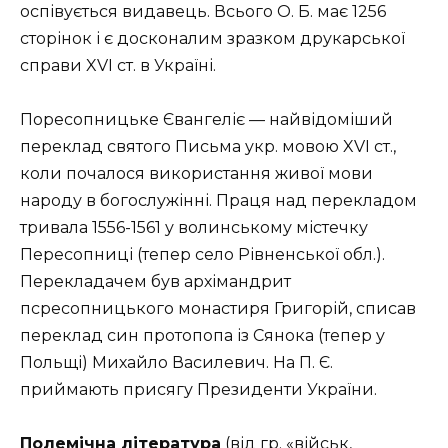
оспівується видавець. Всього О. Б. має 1256
сторінок і є досконалим зразком друкарської
справи XVI ст. в Україні.
Поресопницьке Євангеліє — найвідоміший
переклад святого Письма укр. мовою XVI ст.,
коли почалося використання живої мови
народу в богослужінні. Праця над перекладом
тривала 1556-1561 у волинському містечку
Пересопниці (тепер село Рівненської обл.).
Перекладачем був архімандрит
псресопницького монастиря Григорій, списав
переклад син протопопа із Сянока (тепер у
Польщі) Михайло Василевич. На П. Є.
приймають присягу Президенти України.
Полемічна література
(від гр. «військ,