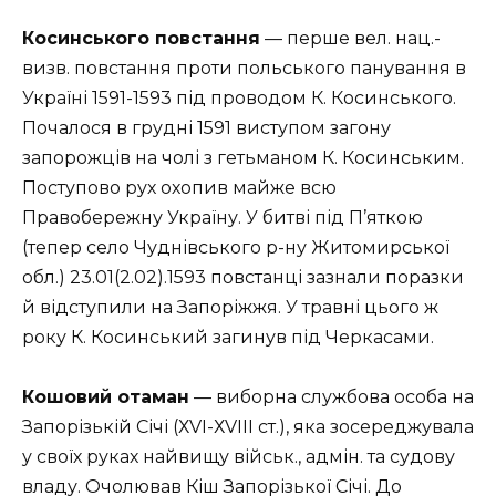
Косинського повстання
— перше вел. нац.-
визв. повстання проти польського панування в
Україні 1591-1593 під проводом К. Косинського.
Почалося в грудні 1591 виступом загону
запорожців на чолі з гетьманом К. Косинським.
Поступово рух охопив майже всю
Правобережну Україну. У битві під П’яткою
(тепер село Чуднівського р-ну Житомирської
обл.) 23.01(2.02).1593 повстанці зазнали поразки
й відступили на Запоріжжя. У травні цього ж
року К. Косинський загинув під Черкасами.
Кошовий отаман
— виборна службова особа на
Запорізькій Січі (ХVІ-ХVІІІ ст.), яка зосереджувала
у своїх руках найвищу військ., адмін. та судову
владу. Очолював Кіш Запорізької Січі. До