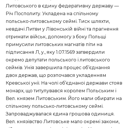
Литовського в єдину федеративну державу —
Річ Посполиту. Укладена на спільному
польсько-литовському сеймі. Тиск шляхти,
невдачі Литви у Лівонській війні та прагнення
отримати військ, допомогу з боку Польщі
примусили литовських магнатів піти на
підписання Л, у., яку 1.07.1569 затвердили
окремо депутати польського і литовського
сеймів. Унія завершила процес об’єднання
двох держав, що розпочався укладенням
Кревської унії. На чолі об’єднаної держави стояв
монарх, що титулувався королем Польським і
Вел. князем Литовським. Його мали обирати на
спільному польсько-литовському сеймі.
Запроваджувалася єдина грошова одиниця.
Вел. князівство Литовське мало окремі закони,