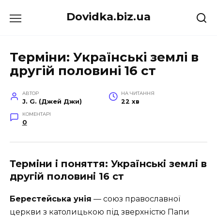
Перейти
Dovidka.biz.ua
до
вмісту
Терміни: Українські землі в
другій половині 16 ст
АВТОР
НА ЧИТАННЯ
J. G. (Джей Джи)
22 хв
КОМЕНТАРІ
0
Терміни і поняття: Українські землі в
другій половині 16 ст
Берестейська унія
— союз православної
церкви з католицькою під зверхністю Папи