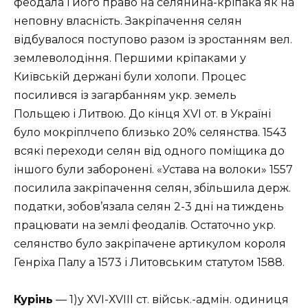
феодала і його право на селянина-кріпака як на
неповну власність. Закріпачення селян
відбувалося поступово разом із зростанням вел.
землеволодіння. Першими кріпаками у
Київській держані були холопи. Процес
посилився із загарбанням укр. земель
Польщею і Литвою. До кінця XVI от. в Україні
було мокріплчепо близько 20% селянства. 1543
всякі переходи селян від одного поміщика до
іншого були заборонені. «Устава на волоки» 1557
посилила закріпачення селян, збільшила держ.
податки, зобов’язала селян 2-3 дні на тиждень
працювати на землі феодалів. Остаточно укр.
селянство було закріпачене артикулом короля
Генріха Палу а 1573 і Литовським статутом 1588.
Курінь
— 1)у ХVІ-ХVІІІ ст. військ.-адмін. одиниця