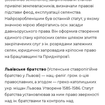
привілеї землевласників, визначали правові
підстави феод, експлуатації селянства.
Найрозробленішим був останній статут, у якому
значною мірою зберігались осн. засади
давньоруського права. Він оформив створення
єдиного стану кріпосних селян шляхом злиття
закріпачеиих слуг з ін. розрядами залежних
селян, юридично запровадив кріпосне право
на Брацлавщині та Придніпров’ї.
Львівське братство
(Успенське ставропігійне
братство у Львові) — нац.-реліг. гром. о-ція
православних, а згодом — греко-католицьких
укр. міщан Львова. Утворене 1585-1586. Статут
братства установлював за ним право зверхності
над ін. братствами та контроль над