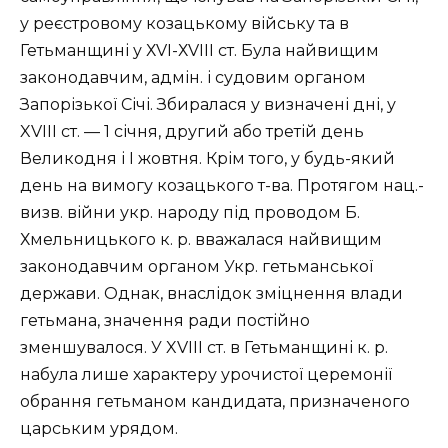
у реєстровому козацькому війську та в
Гетьманщині у ХVІ-ХVІІІ ст. Була найвищим
законодавчим, адмін. і судовим органом
Запорізької Січі. Збиралася у визначені дні, у
XVIII ст. — 1 січня, другий або третій день
Великодня і І жовтня. Крім того, у будь-який
день на вимогу козацького т-ва. Протягом нац.-
визв. війни укр. народу під проводом Б.
Хмельницького к. р. вважалася найвищим
законодавчим органом Укр. гетьманської
держави. Однак, внаслідок зміцнення влади
гетьмана, значення ради постійно
зменшувалося. У XVIII ст. в Гетьманщині к. р.
набула лише характеру урочистої церемонії
обрання гетьманом кандидата, призначеного
царським урядом.