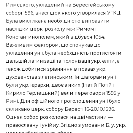
Римського, укладений на Берестейському
соборі 1596, внаслідок якого утворилася УГКЦ.
Була викликана необхідністю виправити
наслідки церк. розколу між Римом і
Константинополем, який відбувся 1054.
Важливим фактором, що спонукав до
укладення унії, була необхідність протистояти
дальшій латинізації та полонізації укр. еліти, а
також добитися зрівняння в правах укр.
духовенства з латинським. Ініціаторами унії
були укр. ієрархи, двоє з яких (Іпатій Потій і
Кирило Терлецький) вели переговори 1595 у
Римі. Для офіційного проголошення унії було
скликано церк. собору Бересті 16-20.10.1596.
Однак собор розколовся на дві частини —
православну і унійиу. Згідно з умовами Б. у. укр.