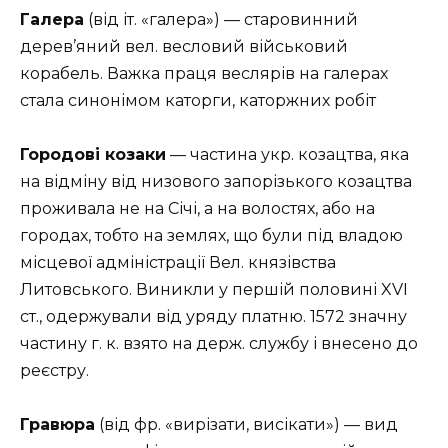
Галера
(від іт. «галера») — старовинний
дерев’яний вел. весловий військовий
корабель. Важка праця веслярів на галерах
стала синонімом каторги, каторжних робіт
Городові козаки
— частина укр. козацтва, яка
на відміну від низового запорізького козацтва
проживала не на Січі, а на волостях, або на
городах, тобто на землях, що були під владою
місцевої адміністрації Вел. князівства
Литовського. Виникли у першій половині XVI
ст., одержували від уряду платню. 1572 значну
частину г. к. взято на держ. службу і внесено до
реєстру.
Гравюра
(від фр. «вирізати, висікати») — вид