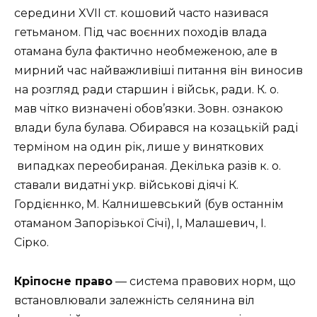
середини XVII ст. кошовий часто називася
гетьманом. Під час воєнних походів влада
отамана була фактично необмеженою, але в
мирний час найважливіші питання він виносив
на розгляд ради старшин і військ, ради. К. о.
мав чітко визначені обов’язки. Зовн. ознакою
влади була булава. Обирався на козацькій раді
терміном на один рік, лише у виняткових
випадках переобираная. Декілька разів к. о.
ставали видатні укр. військові діячі К.
Гордієннко, М. Калнишевський (був останнім
отаманом Запорізької Січі), І, Малашевич, І.
Сірко.
Кріпосне право
— система правових норм, що
встановлювали залежність селянина віл