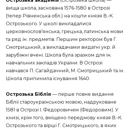
Острозька академія
(Острозька школа) —
вища школа, заснована 1576-1580 в Острозі
(тепер Рівненська обл.) на кошти князя В.-К.
Острозького. У школі викладалися
церковнослов’янська, грецька, латинська мови
та ряд ін. предметів. Першим ректором був Г.
Смотрицький, а викладачами видатні укр. й
зарубіжні вчені. Школа була зразком для ін.
навчальних закладів України. В Острозі
навчався П. Сагайдачний, М. Смотрицький та ін.
Школа припинила існування 1640.
Острозька Біблія
— перше повне видання
Біблії староукраїнською мовою, надруковане
1581 в Острозі І. Федоровичем (Федоровим). У
книзі, крім того, вміщено передмову князя В.-К.
Острозького та вірші Г. Смотрицького, в яких