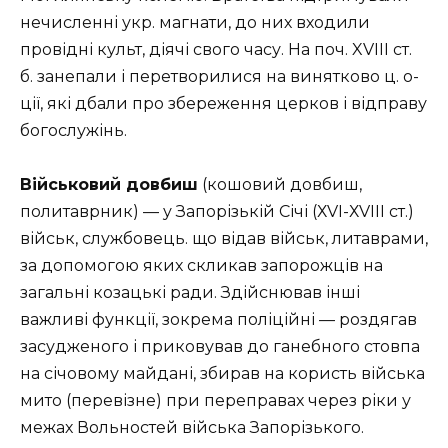
нечисленні укр. магнати, до них входили
провідні культ, діячі свого часу. На поч. XVIII ст.
б. занепали і перетворилися на винятково ц. о-
ції, які дбали про збереження церков і відправу
богослужінь.
Військовий довбиш
(кошовий довбиш,
политаврник) — у Запорізькій Січі (ХVІ-ХVІІІ ст.)
військ, службовець. що відав військ, литаврами,
за допомогою яких скликав запорожців на
загальні козацькі ради. Здійснював інші
важливі функції, зокрема поліційні — роздягав
засудженого і приковував до ганебного стовпа
на січовому майдані, збирав на користь війська
мито (перевізне) при переправах через ріки у
межах Вольностей війська Запорізького.