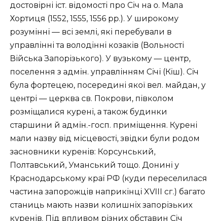
достовірні іст. відомості про Січ на о. Мала
Хортиця (1552, 1555, 1556 рр.). У широкому
розумінні — всі землі, які перебували в
управлінні та володінні козаків (Вольності
Війська Запорізького). У вузькому — центр,
поселення з адмін. управлінням Січі (Кіш). Січ
була фортецею, посередині якої вел. майдан, у
центрі — церква св. Покрови, півколом
розміщалися курені, а також будинки
старшини й адмін.-госп. приміщення. Курені
мали назву від місцевості, звідки були родом
засновники куренів: Корсунський,
Полтавський, Уманський тощо. Донині у
Краснодарському краї РФ (куди переселилася
частина запорожців наприкінці XVIII сг.) багато
станиць мають назви колишніх запорізьких
куренів. Під впливом різних обставин Січ