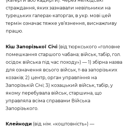
(катерги або кадирги). Через нелюдські
страждання, яких зазнавали невільники на
турецьких галерах-каторгах, в укр. мові цей
термін означає тяжке ув’язнення, виснажливу
працю.
Кіш Запорізької Січі
(від тюркського «головне
помешкання старшого чабана; військ, табір, гол.
осідок війська під час походу») — 1) збірна назва
для означення всього військ, т-ва запорізьких
козаків; 2) центр, орган управління на
Запорізькій Січі; 3) козацький військ, табір, у
якому перебувала військ, старшина, що
управляла всіма справами Війська
Запорізького.
Клейноди
(від нім. «коштовність») —