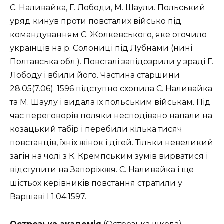
С. Наливайка, Г. Лободи, М. Шаули. Польський
уряд кинув проти повсталих військо під
командуванням С. Жолкевського, яке оточило
українців на р. Солониці під Лубнами (нині
Полтавська обл.). Повсталі запідозрили у зраді Г.
Лободу і вбили його. Частина старшини
28.05(7.06). 1596 підступно схопила С. Наливайка
та М. Шаулу і видала їх польським військам. Під
час переговорів поляки несподівано напали на
козацький табір і перебили кілька тисяч
повстанців, їхніх жінок і дітей. Тільки невеликий
загін на чолі з К. Кремпським зумів вирватися і
відступити на Запоріжжя. С. Наливайка і ще
шістьох керівників повстання стратили у
Варшаві І 1.04.1597.