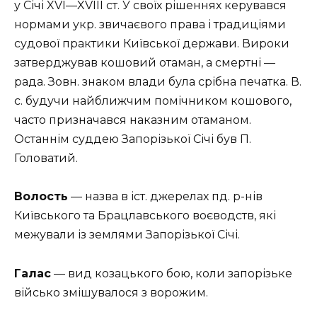
у Січі XVI—XVIII ст. У своїх рішеннях керувався
нормами укр. звичаєвого права і традиціями
судової практики Київської держави. Вироки
затверджував кошовий отаман, а смертні —
рада. Зовн. знаком влади була срібна печатка. В.
с. будучи найближчим помічником кошового,
часто призначався наказним отаманом.
Останнім суддею Запорізької Січі був П.
Головатий.
Волость
— назва в іст. джерелах пд. р-нів
Київського та Брацлавського воєводств, які
межували із землями Запорізької Січі.
Галас
— вид козацького бою, коли запорізьке
військо змішувалося з ворожим.