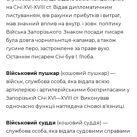
на Січі XVI-
XVIII ст. Відав дипломатичним
листуванням, вів рахунки прибутків і витрат,
мав значний вплив на внутр. і зовн. політику
Війська Запорізького. Знаком посади писаря
була довга чорнильнпця-каламар, а також
гусине перо, застромлене за праве вухо.
Останнім писарем Січі був І. Глоба.
Військовий пушкар
(кошовий пушкар) —
військ, службова особа, яка відала всією
артилерією і артилерійськими боєприпасами у
Запорізькій Січі XVI—XVIII ст. Виконував
одночасно функції наглядача січової в’язниці.
Військовий суддя
(кошовий суддя) —
службова особа, яка відала судовими справами