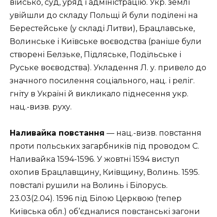
військо, суд, уряд і адміністрацію. Укр. землі
увійшли до складу Польщі й були поділені на
Берестейське (у складі Литви), Брацлавське,
Волинське і Київське воєводства (раніше були
створені Белзьке, Підляське, Подільське і
Руське воєводства). Укладення Л. у. привело до
значного посилення соціального, нац. і реліг.
гніту в Україні й викликало піднесення укр.
нац.-визв. руху.
Наливайка повстання
— нац.-визв. повстання
проти польських загарбників під проводом С.
Наливайка 1594-1596. У жовтні 1594 виступ
охопив Брацлавщину, Київщину, Волинь. 1595.
повсталі рушили на Волинь і Білорусь.
23.03(2.04). 1596 під Білою Церквою (тепер
Київська обл.) об’єдналися повстанські загони