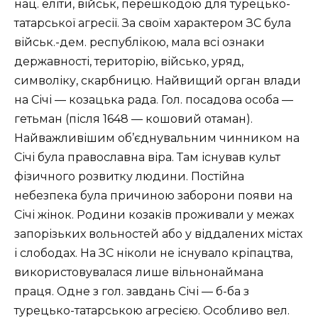
нац. еліти, військ, перешкодою для турецько-
татарської агресії. За своїм характером ЗС була
військ.-дем. республікою, мала всі ознаки
державності, територію, військо, уряд,
символіку, скарбницю. Найвищий орган влади
на Січі — козацька рада. Гол. посадова особа —
гетьман (після 1648 — кошовий отаман).
Найважливішим об’єднувальним чинником на
Січі була православна віра. Там існував культ
фізичного розвитку людини. Постійна
небезпека була причиною заборони появи на
Січі жінок. Родини козаків проживали у межах
запорізьких вольностей або у віддалених містах
і слободах. На ЗС ніколи не існувало кріпацтва,
використовувалася лише вільнонаймана
праця. Одне з гол. завдань Січі — б-ба з
турецько-татарською агресією. Особливо вел.