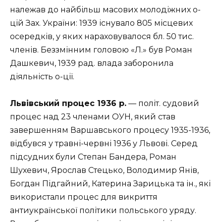
належав до найбільш масових молодіжних о-
цій Зах. України: 1939 існувало 805 місцевих
осередків, у яких нараховувалося бл. 50 тис.
членів. Беззмінним головою «Л.» був Роман
Дашкевич, 1939 рад. влада заборонила
діяльність о-ції.
Львівський процес 1936 р.
— політ. судовий
процес над 23 членами ОУН, який став
завершенням Варшавського процесу 1935-1936,
відбувся у травні-червні 1936 у Львові. Серед
підсудних були Степан Бандера, Роман
Шухевич, Ярослав Стецько, Володимир Янів,
Богдан Підгайний, Катерина Зарицька та ін., які
використали процес для викриття
антиукраїнської політики польського уряду.