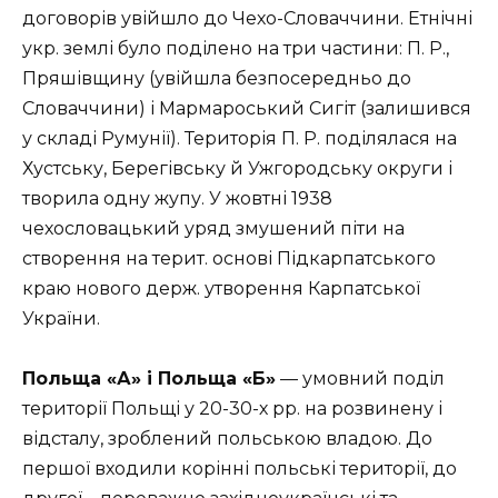
договорів увійшло до Чехо-Словаччини. Етнічні
укр. землі було поділено на три частини: П. Р.,
Пряшівщину (увійшла безпосередньо до
Словаччини) і Мармароський Сигіт (залишився
у складі Румунії). Територія П. Р. поділялася на
Хустську, Берегівську й Ужгородську округи і
творила одну жупу. У жовтні 1938
чехословацький уряд змушений піти на
створення на терит. основі Підкарпатського
краю нового держ. утворення Карпатської
України.
Польща «А» і Польща «Б»
— умовний поділ
території Польщі у 20-30-х рр. на розвинену і
відсталу, зроблений польською владою. До
першої входили корінні польські території, до