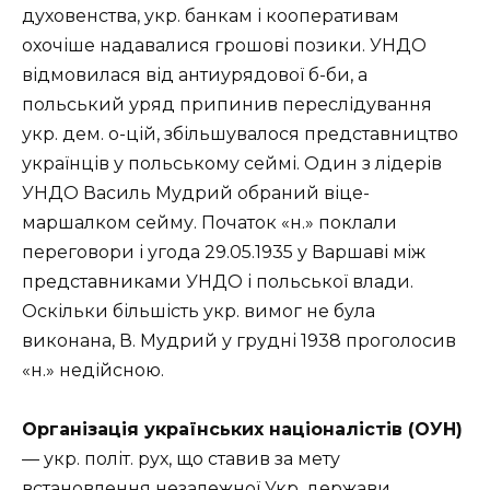
духовенства, укр. банкам і кооперативам
охочіше надавалися грошові позики. УНДО
відмовилася від антиурядової б-би, а
польський уряд припинив переслідування
укр. дем. о-цій, збільшувалося представництво
українців у польському сеймі. Один з лідерів
УНДО Василь Мудрий обраний віце-
маршалком сейму. Початок «н.» поклали
переговори і угода 29.05.1935 у Варшаві між
представниками УНДО і польської влади.
Оскільки більшість укр. вимог не була
виконана, В. Мудрий у грудні 1938 проголосив
«н.» недійсною.
Організація українських націоналістів (ОУН)
— укр. політ. рух, що ставив за мету
встановлення незалежної Укр. держави.