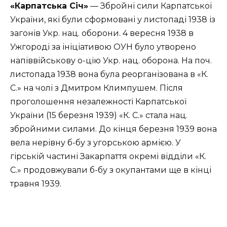
«Карпатська Січ»
— Збройні сили Карпатської
України, які були сформовані у листопаді 1938 із
загонів Укр. нац. оборони. 4 вересня 1938 в
Ужгороді за ініціативою ОУН було утворено
напіввійськову о-цію Укр. нац. оборона. На поч.
листопада 1938 вона була реорганізована в «К.
С.» на чолі з Дмитром Климпушем. Після
проголошення незалежності Карпатської
України (15 березня 1939) «К. С.» стала нац.
збройними силами. До кінця березня 1939 вона
вела нерівну б-бу з угорською армією. У
гірській частині Закарпаття окремі відділи «К.
С.» продовжували б-бу з окупантами ще в кінці
травня 1939.