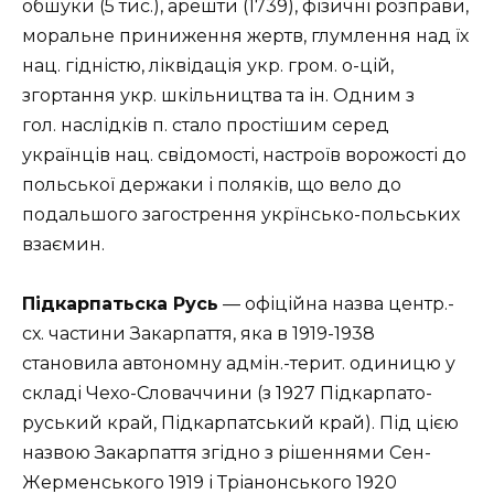
обшуки (5 тис.), арешти (1739), фізичні розправи,
моральне приниження жертв, глумлення над їх
нац. гідністю, ліквідація укр. гром. о-цій,
згортання укр. шкільництва та ін. Одним з
гол. наслідків п. стало простішим серед
українців нац. свідомості, настроїв ворожості до
польської держаки і поляків, що вело до
подальшого загострення укрїнсько-польських
взаємин.
Підкарпатьска Русь
— офіційна назва центр.-
сх. частини Закарпаття, яка в 1919-1938
становила автономну адмін.-терит. одиницю у
складі Чехо-Словаччини (з 1927 Підкарпато-
руський край, Підкарпатський край). Під цією
назвою Закарпаття згідно з рішеннями Сен-
Жерменського 1919 і Тріанонського 1920