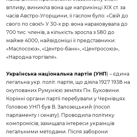
впливу, виникла вона ще наприкінці XIX ст. за
часів Австро-Угорщини, її гаслом було: «Свій до
свого по своє!» У 30-х рр. вона нараховувала до
700 тис. членів, а кількість зросла з 580 до
майже 4000, найвідоміші її представники:
«Маслосоюз», «Центро-банк», «Центросоюз»,
«Народна торгівля».
Українська національна партія (УНП
) – єдина
легальна укр. політ. партія, що діяла 1927 1938 на
окупованих Румунією землях Пн. Буковини.
Корінні органи партії перебували у Чернівцях.
Головою УНП був В. Залозецький (посол
парламенту і сенату). Проводила політику
компромісів, захищала інтереси українців
легальними методами. Після заборони