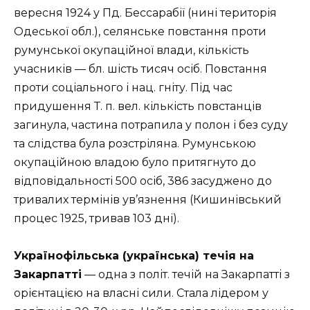
вересня 1924 у Пд. Бессарабії (нині територія
Одеської обл.), селянське повстання проти
румунської окупаційної влади, кількість
учасників — бл. шість тисяч осіб. Повстання
проти соціального і нац. гніту. Під час
придушення Т. п. вел. кількість повстанців
загинула, частина потрапила у полон і без суду
та слідства була розстріляна. Румунською
окупаційною владою було притягнуто до
відповідальності 500 осіб, 386 засуджено до
тривалих термінів ув’язнення (Кишинівський
процес 1925, тривав 103 дні).
Українофільська (українська) течія на
Закарпатті
— одна з політ. течій на Закарпатті з
орієнтацією на власні сили. Стала лідером у