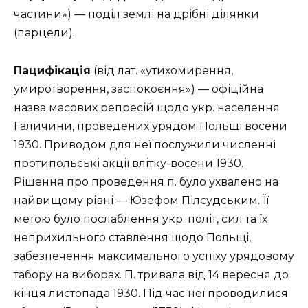
частини») — поділ землі на дрібні ділянки
(парцели).
Пацифікація
(від лат. «утихомирення,
умиротворення, заспокоєння») — офіційна
назва масових репресій щодо укр. населення
Галичини, проведених урядом Польщі восени
1930. Приводом для неї послужили численні
протипольські акції влітку-восени 1930.
Рішення про проведення п. було ухвалено на
найвищому рівні — Юзефом Пілсудським. Її
метою було послаблення укр. політ, сил та їх
неприхильного ставлення щодо Польщі,
забезпечення максимального успіху урядовому
табору на виборах. П. тривала від 14 вересня до
кінця листопада 1930. Під час неї проводилися