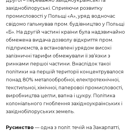
другої – переважно західноукраїнські та
західнобілоруські. Сприяючи розвитку
промисловості у Польщі «А», уряд водночас
свідомо гальмував пром. будівництво у Польщі
«Б». На другій частині країни була надзвичайно
обмежена видача дозволу відкриття пром.
підприємств, а встановлені урядом високі
залізничні тарифи обмежували її зв’язки з
ринками першої частини. Внаслідок такої
політики на першій території концентрувалося
понад 80% металообробної, електротехнічної,
текстильної, хімічної, паперової промисловості,
виробництва цегли, вапна і цукру. Політика
колоніального гноблення західноукраїнських і
західнобілоруських земель.
Русинство
— одна з політ. течій на Закарпатті,