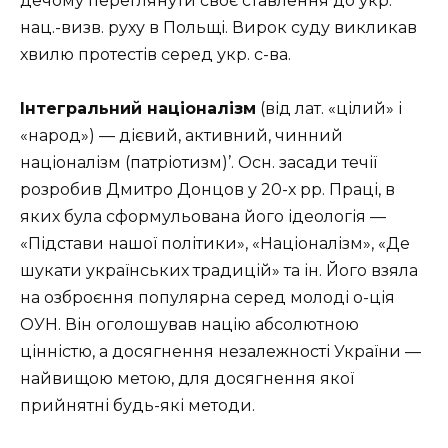
дечому переглянути своє ставлення до укр.
нац.-визв. руху в Польщі. Вирок суду викликав
хвилю протестів серед укр. с-ва.
Інтегральний націоналізм
(від лат. «цілий» і
«народ») — дієвий, активний, чинний
націоналізм (патріотизм)’. Осн. засади течії
розробив Дмитро Донцов у 20-х рр. Праці, в
яких була сформульована його ідеологія —
«Підстави нашої політики», «Націоналізм», «Де
шукати українських традицій» та ін. Його взяла
на озброєння популярна серед молоді о-ція
ОУН. Він оголошував націю абсолютною
цінністю, а досягнення незалежності України —
найвищою метою, для досягнення якої
прийнятні будь-які методи.