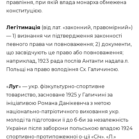
правління, при якій влада монарха обмежена
конституцією.
Легітимація
(від лат. «законний, правомірний»)
— 1) визнання чи підтвердження законності
певного права чи повноваження; 2) документи,
що засвідчують це право або повноваження;
наприклад, 1923 рада послів Антанти надала л.
Польщі на право володіння Сх. Галичиною.
«
Луг
» — укр. фізкультурно-спортивне
товариство, засноване 1925 у Галичині за
ініціативою Романа Данікевнча з метою
національно-патріотичного виховання укр.
молоді та підготовки її до б-би за незалежність
України після заборони польською владою 1924
спортивно-протипожежної о-ції «Січ». «Л.»