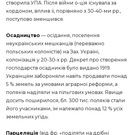
створила УПА. Після війни о-ція існувала за
кордоном, вплив її, порівняно з 30-40-ми рр.,
поступово зменшився.
Осадництво
— осідання, поселення
неукраїнських мешканців (переважно
польських колоністів) на Зах. Україні,
колонізація у 20-30-х рр. Декрет про створення
господарств осадників було видано 1919.
Українцям забороняли навіть продавати понад
5 % земель за умовами аграрної реформи, а
поляків наділяли на пільгових умовах. Явище
досить поширилося, бл. 300 тис. поляків стали
його учасниками, їм належало понад 12 % усіх
земельних угідь.
Парцеляція
(від фр. «поділяти на дрібні