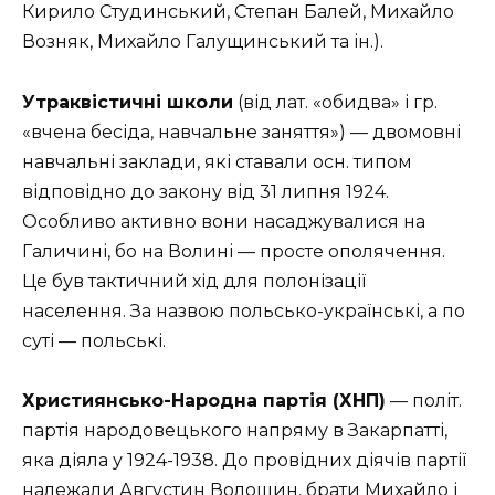
Кирило Студинський, Степан Балей, Михайло
Возняк, Михайло Галущинський та ін.).
Утраквістичні школи
(від лат. «обидва» і гр.
«вчена бесіда, навчальне заняття») — двомовні
навчальні заклади, які ставали осн. типом
відповідно до закону від 31 липня 1924.
Особливо активно вони насаджувалися на
Галичині, бо на Волині — просте ополячення.
Це був тактичний хід для полонізації
населення. За назвою польсько-українські, а по
суті — польські.
Християнсько-Народна партія (ХНП)
— політ.
партія народовецького напряму в Закарпатті,
яка діяла у 1924-1938. До провідних діячів партії
належали Августин Волошин, брати Михайло і