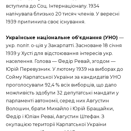
вступила до Соц. Інтернаціоналу. 1934
налічувала близько 20 тисяч членів. У вересні
1939 припинила своє існування.
Українське національне об’єднання (УНО)
—
укр. політ. о-ція у Закарпатті. Засноване 18 січня
1939 у Хусті для відстоювання інтересів укр.
населення. Голова — Федір Ревай, згодом —
Юрій Перевузник. У лютому 1939 на виборах до
Сойму Карпатської України за кандидатів УНО
проголосували 92,4 % всіх виборців, що дало
можливість здобути 32 депутатські мандати у
парламенті автономії, серед них Августин
Волошин, брати Михайло і Юрій Бращайки,
Федір і Юліан Реваї, Августин Штефан. З
окупацією території Карпатської України