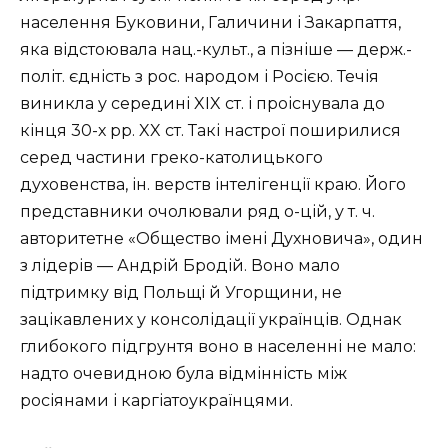
населення Буковини, Галичини і Закарпаття,
яка відстоювала нац.-культ., а пізніше — держ.-
політ. єдність з рос. народом і Росією. Течія
виникла у середині XIX ст. і проіснувала до
кінця 30-х рр. XX ст. Такі настрої поширилися
серед частини греко-католицького
духовенства, ін. верств інтелігенції краю. Його
представники очолювали ряд о-цій, у т. ч.
авторитетне «Общество імені Духновича», один
з лідерів — Андрій Бродій. Воно мало
підтримку від Польщі й Угорщини, не
зацікавлених у консолідації українців. Однак
глибокого підгрунтя воно в населенні не мало:
надто очевидною була відмінність між
росіянами і каргіатоукраїнцями.