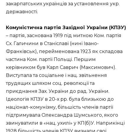
закарпатських українців за установлення укр.
державності.
Комуністична партія Західної України (КПЗУ)
– партія, заснована 1919 під митною Ком. партія
Сх. Галичини в Станіславі (нині Івано-
Франківськ), перейменована 1923 як складова
частина Ком. партії Польщі. Першим
керівником був Карл Саврич (Максимович).
Виступала та соціальне і нац. звільнення
трудящих шляхом соц. революції та
приєднання Зах. України до рад. України.
Ідеологія КПЗУ в 20-х рр. була близькою до
націонал-комунізму, більшість членів партії
підтримувала Олександра Шумського, якого
звинуватили в «нац. ухилі» у КП(б)У. Наприкінці
1928 більшість членів КПЗУ визнали свої