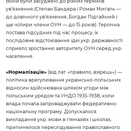
Вони були засуджені до різних термінів
ув’язнення (Степан Бандера і Роман Мигаль —
до довічного ув’язнення, Богдан Підгайний і
ще чотири члени ОУН — до 15 років). Героїчна
постава підсудних під час процесу, їх
послідовне відстоювання ідеї укр. державності
сприяло зростанню авторитету ОУН серед укр.
населення.
«Нормалізація»
(від лат. «правило, взірець») —
політика врегулювання українсько-польських
відносин здійснювана шляхом угоди між
польським урядом та УНДО 1935-1938, коли
влада почала запроваджувати федеративно-
національну програму. Допускалося
викладання укр. мови в гімназіях і школах,
припинялося переслідування православного