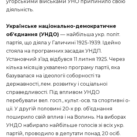
угорськими військами УНО припинило свою
діяльність.
Українське національно-демократичне
об’єднання (УНДО)
— найбільша укр. політ.
партія, що діяла у Галичині 1925-1939. Ідейно
стояла на програмних засадах УНДП.
Установчий з’їзд відбувся 11 липня 1925. Через
кілька місяців ухвалено програму партії, яка
базувалася на ідеології соборності та
державності, лем. розвитку і соціальної
справедливості. Під впливом УНДО
перебували вел. госп., культ.-осв. та спортивні о-
ції. У другій половині 20-х рр. об’єднання
поширило свій вплив і на Волинь. На виборах
УНДО набирало найбільше голосів зі всіх укр.
партій, проводило в депутати понад 20 осіб.