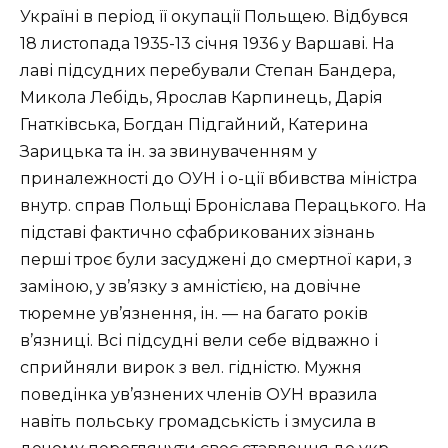
Україні в період її окупації Польщею. Відбувся
18 листопада 1935-13 січня 1936 у Варшаві. На
лаві підсудних перебували Степан Бандера,
Микола Лебідь, Ярослав Карпинець, Дарія
Гнатківська, Богдан Підгайний, Катерина
Зарицька та ін. за звинуваченням у
приналежності до ОУН і о-ції вбивства міністра
внутр. справ Польщі Броніслава Перацького. На
підставі фактично сфабрикованих зізнань
перші троє були засуджені до смертної кари, з
заміною, у зв’язку з амністією, на довічне
тюремне ув’язнення, ін. — на багато років
в’язниці. Всі підсудні вели себе відважно і
сприйняли вирок з вел. гідністю. Мужня
поведінка ув’язнених членів ОУН вразила
навіть польську громадськість і змусила в