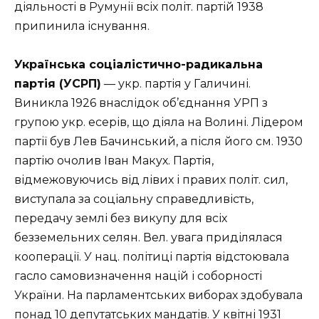
діяльності в Румунії всіх політ. партій 1938
припинила існування.
Українська соціалістично-радикальна
партія (УСРП)
— укр. партія у Галичині.
Виникла 1926 внаслідок об’єднання УРП з
групою укр. есерів, що діяла на Волині. Лідером
партії був Лев Бачинський, а після його см. 1930
партію очолив Іван Макух. Партія,
відмежовуючись від лівих і правих політ. сил,
виступала за соціальну справедливість,
передачу землі без викупу для всіх
безземельних селян. Вел. увага приділялася
кооперації. У нац. політиці партія відстоювала
гасло самовизначення націй і соборності
України. На парламентських виборах здобувала
понад 10 депутатських мандатів. У квітні 1931