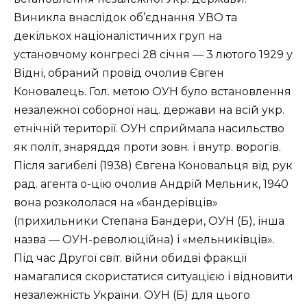
Виникла внаслідок об’єднання УВО та
декількох націоналістичних груп на
установчому конгресі 28 січня — 3 лютого 1929 у
Відні, обраний провід очолив Євген
Коновалець. Гол. метою ОУН було встановлення
незалежної соборної нац. держави на всій укр.
етнічній території. ОУН сприймала насильство
як політ, знаряддя проти зовн. і внутр. ворогів.
Після загибелі (1938) Євгена Коновальця від рук
рад. агента о-цію очолив Андрій Мельник, 1940
вона розкололася на «бандерівців»
(прихильники Степана Бандери, ОУН (Б), інша
назва — ОУН-революційна) і «мельниківців».
Під час Другої світ. війни обидві фракції
намагалися скористатися ситуацією і відновити
незалежність України. ОУН (Б) для цього