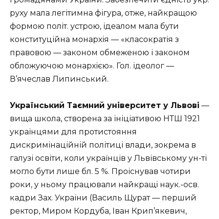
руху мала легітимна фігура, отже, найкращою
формою політ. устрою, ідеалом мала бути
конституційна монархія — «класократія з
правовою — законом обмеженою і законом
обложуючою монархією». Гол. ідеолог —
В’ячеслав Липинський.
Український Таємний університет у Львові
—
вища школа, створена за ініціативою НТШ 1921
українцями для протистояння
дискримінаційній політиці влади, зокрема в
галузі освіти, коли українців у Львівському ун-ті
могло бути лише бл. 5 %. Проіснував чотири
роки, у ньому працювали найкращі наук.-осв.
кадри Зах. України (Василь Щурат — перший
ректор, Миром Кордуба, Іван Крип’якевич,