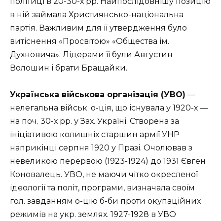
політиці в 20-30-х рр. Найпослідовнішу позицію
в ній займала Християнсько-національна
партія. Важливим для її утвердження було
витіснення «Просвітою» «Общества ім.
Духновича». Лідерами її були Августин
Волошин і брати Бращайки.
Українська військова організація (УВО)
—
нелегальна військ. о-ція, що існувала у 1920-х —
на поч. 30-х рр. у Зах. Україні. Створена за
ініціативою колишніх старшин армії УНР
наприкінці серпня 1920 у Празі. Очолював з
невеликою перервою (1923-1924) до 1931 Євген
Коновалець. УВО, не маючи чітко окресленої
ідеології та політ, програми, визначала своїм
гол. завданням о-цію б-би проти окупаційних
режимів на укр. землях. 1927-1928 в УВО