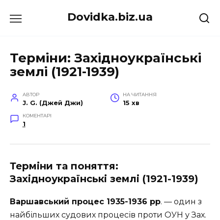
Перейти
Dovidka.biz.ua
до
вмісту
Терміни: Західноукраїнські
землі (1921-1939)
АВТОР
НА ЧИТАННЯ
J. G. (Джей Джи)
15 хв
КОМЕНТАРІ
1
Терміни та поняття:
Західноукраїнські землі (1921-1939)
Варшавський процес 1935-1936 рр
. — один з
найбільших судових процесів проти ОУН у Зах.