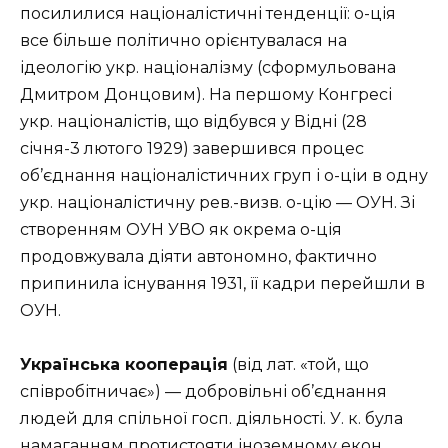
посилилися націоналістичні тенденції: о-ція
все більше політично орієнтувалася на
ідеологію укр. націоналізму (сформульована
Дмитром Донцовим). На першому Конгресі
укр. націоналістів, що відбувся у Відні (28
січня-3 лютого 1929) завершився процес
об’єднання націоналістичних груп і о-ціи в одну
укр. націоналістичну рев.-визв. о-цію — ОУН. Зі
створенням ОУН УВО як окрема о-ція
продовжувала діяти автономно, фактично
припинила існування 1931, її кадри перейшли в
ОУН.
Українська кооперація
(від лат. «той, що
співробітничає») — добровільні об’єднання
людей для спільної госп. діяльності. У. к. була
намаганням протистояти іноземному екон.