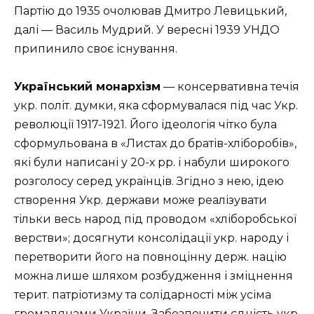
Партію до 1935 очолював Дмитро Левицький,
далі — Василь Мудрий. У вересні 1939 УНДО
припинило своє існування.
Український монархізм
— консервативна течія
укр. політ. думки, яка сформувалася під час Укр.
революції 1917-1921. Його ідеологія чітко була
сформульована в «Листах до братів-хліборобів»,
які були написані у 20-х рр. і набули широкого
розголосу серед українців. Згідно з нею, ідею
створення Укр. держави може реалізувати
тільки весь народ під проводом «хліборобської
верстви»; досягнути консолідації укр. народу і
перетворити його на повноцінну держ. націю
можна лише шляхом розбудження і зміцнення
терит. патріотизму та солідарності між усіма
громадянами України. Забезпечити єдність укр.