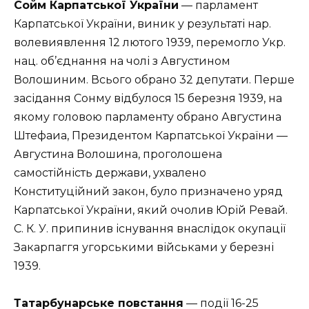
Сойм Карпатської України
— парламент
Карпатської України, виник у результаті нар.
волевиявлення 12 лютого 1939, перемогло Укр.
нац. об’єднання на чолі з Августином
Волошиним. Всього обрано 32 депутати. Перше
засідання Сонму відбулося 15 березня 1939, на
якому головою парламенту обрано Августина
Штефаиа, Президентом Карпатської України —
Августина Волошина, проголошена
самостійність держави, ухвалено
Конституційний закон, було призначено уряд
Карпатської України, який очолив Юрій Ревай.
С. К. У. припинив існування внаслідок окупації
Закарпаггя угорськими військами у березні
1939.
Татарбунарське повстання
— події 16-25