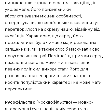
виникненню сприяли століття ізоляції від ін.
укр. земель. Його прихильники
абсолютизували місцеві особливості,
стверджували, що слов’янське населення тут
перетворилося на окрему націю, відмінну від
українців. Характерно, що серед його
прихильників було чимало мадяризованих
священиків, які в такий спосіб маскували свої
проугорські настрої. Помітної підтримки серед
населення воно не мало. Нині намагання
певних політ. сил використати його для
розпалювання сепаратистських настроїв
носить популістський характер і не може мати
перспективи.
Русофільство
(москвофільство) — мовно-
літературна і сусп.-політ. течія серед укр.