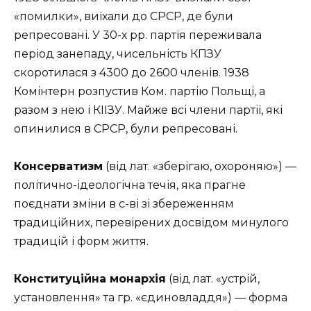
«помилки», виїхали до СРСР, де були
репресовані. У 30-х рр. партія переживала
період занепаду, чисельність КПЗУ
скоротилася з 4300 до 2600 членів. 1938
Комінтерн розпустив Ком. партію Польщі, а
разом з нею і КІІЗУ. Майже всі члени партії, які
опинилися в СРСР, були репресовані.
Консерватизм
(від лат. «зберігаю, охороняю») —
політично-ідеологічна течія, яка прагне
поєднати зміни в с-ві зі збереженням
традиційних, перевірених досвідом минулого
традицій і форм життя.
Конституційна монархія
(від лат. «устрій,
установлення» та гр. «єдиновладдя») — форма