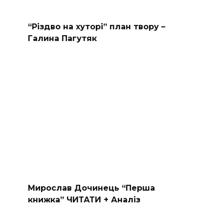
“Різдво на хуторі” план твору –
Галина Пагутяк
Мирослав Дочинець “Перша
книжка” ЧИТАТИ + Аналіз