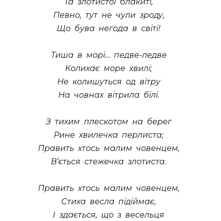
Та злотистої блакитi,
Певно, тут не чули зроду,
Що бува негода в свiтi!
Тиша в морi… педве-ледве
Колихає море хвилi;
Не колишуться од вiтру
На човнах вiтрила бiлi.
З тихим плескотом на берег
Рине хвилечка перлиста;
Править хтось малим човенцем,
В’ється стежечка злотиста.
Править хтось малим човенцем,
Стиха весла пiдiймає,
I здається, що з весельця