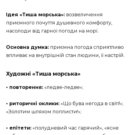
Ідея «Тиша морська»:
возвеличення
приємного почуття душевного комфорту,
насолоди від гарної погоди на морі.
Основна думка:
приємна погода сприятливо
впливає на внутрішній стан людини, її настрій.
Художні «Тиша морська»
• повторення:
«ледве-ледве»;
• риторичні оклики:
«Що бува негода в світі!»;
«Золотим шляхом поплисти!»;
• епітети:
«полудневий час гарячий», «ясне