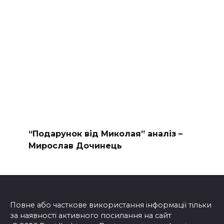
“Подарунок від Миколая” аналіз –
Мирослав Дочинець
Повне або часткове використання інформації тільки
за наявності активного посилання на сайт