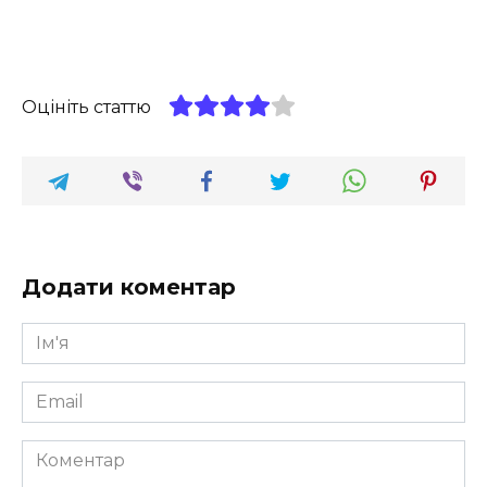
Оцініть статтю
Додати коментар
Ім'я
*
Email
*
Коментар