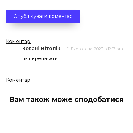
Кількість
Коментарі
коментарів
Ковані Вітолік
11 Листопада, 2023 о 12:13 pm
як переписати
Кількість
Коментарі
коментарів
Вам також може сподобатися