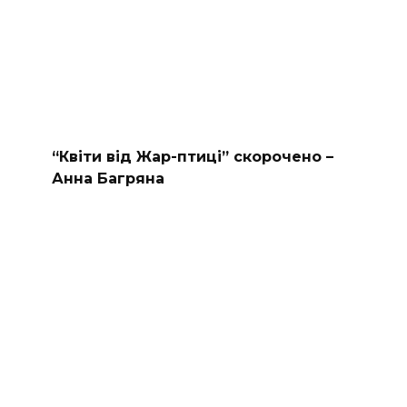
“Квіти від Жар-птиці” скорочено –
Анна Багряна