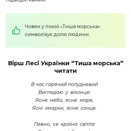
Човен у поезії «Тиша морська»
символізує долю людини.
Вірш Лесі Українки “Тиша морська”
читати
В час гарячий полудневий
Виглядаю у вiконце:
Ясне небо, ясне море,
Яснi хмарки, ясне сонце.
Певно, се країна свiтла