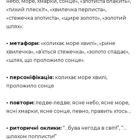
небо, море, хмарки, сонце», «злотиста блакить»,
«тихий плескіт», «хвилечка перлиста»,
«стежечка злотиста», «щире золото», «золотий
шлях»;
• метафори:
«колихає море хвилі», «рине
хвилечка», «в’ється стежечка», «золото спадає»,
«шлях, що проложило сонце».
•
персоніфікація:
колихає море хвилі,
проложило сонце
•
повтори:
ледве-ледве; ясне небо, ясне море,
ясні хмарки, ясне сонце, п
евно
, править хтось…
•
риторичні оклики:
“…бува негода в світі!”, “…
шляхом поплисти!”