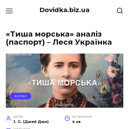
Перейти
Dovidka.biz.ua
до
вмісту
«Тиша морська» аналіз
(паспорт) – Леся Українка
6 КЛАС
АВТОР
НА ЧИТАННЯ
J. G. (Джей Джи)
4 хв