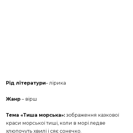
Рід
літератури
– лірика
Жанр
– вірш
Тема «Тиша морська»:
зображення казкової
краси морської тиші, коли в морі ледве
хлюпочуть хвилі і сяє сонечко.