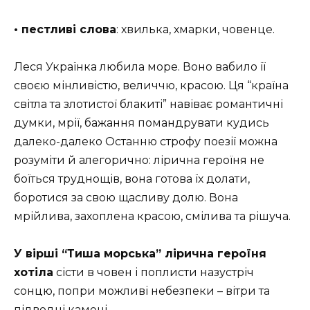
• пестливі слова
: хвилька, хмарки, човенце.
Леся Українка любила море. Воно вабило її
своєю мінливістю, величчю, красою. Ця “країна
світла та злотистої блакиті” навіває романтичні
думки, мрії, бажання помандрувати кудись
далеко-далеко Останню строфу поезії можна
розуміти й алегорично: лірична героїня не
боїться труднощів, вона готова їх долати,
боротися за свою щасливу долю. Вона
мрійлива, захоплена красою, смілива та рішуча.
У вірші “Тиша морська” лірична героїня
хотіла
сісти в човен і поплисти назустріч
сонцю, попри можливі небезпеки – вітри та
підводні камені.