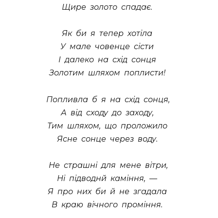
Щире золото спадає.
Як би я тепер хотiла
У мале човенце сiсти
I далеко на схiд сонця
Золотим шляхом поплисти!
Попливла б я на схiд сонця,
А вiд сходу до заходу,
Тим шляхом, що проложило
Ясне сонце через воду.
Не страшнi для мене вiтри,
Нi пiдводнй камiння, —
Я про них би й не згадала
В краю вiчного промiння.