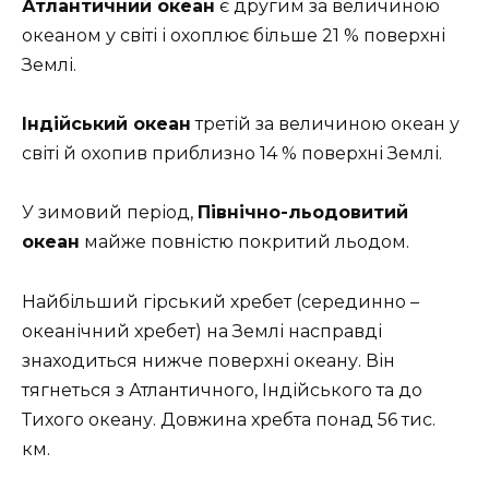
Атлантичний океан
є другим за величиною
океаном у світі і охоплює більше 21 % поверхні
Землі.
Індійський океан
третій за величиною океан у
світі й охопив приблизно 14 % поверхні Землі.
У зимовий період,
Північно-льодовитий
океан
майже повністю покритий льодом.
Найбільший гірський хребет (серединно –
океанічний хребет) на Землі насправді
знаходиться нижче поверхні океану. Він
тягнеться з Атлантичного, Індійського та до
Тихого океану. Довжина хребта понад 56 тис.
км.