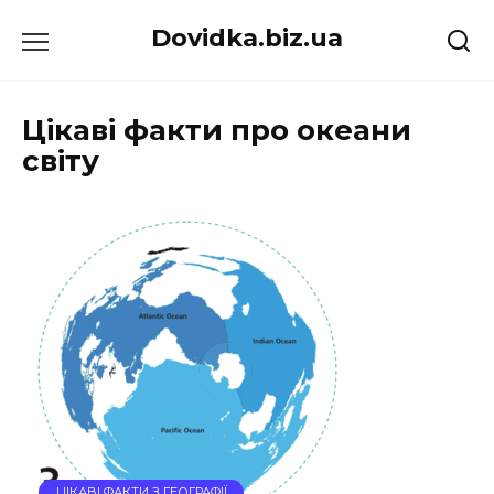
Перейти
Dovidka.biz.ua
до
вмісту
Цікаві факти про океани
світу
ЦІКАВІ ФАКТИ З ГЕОГРАФІЇ