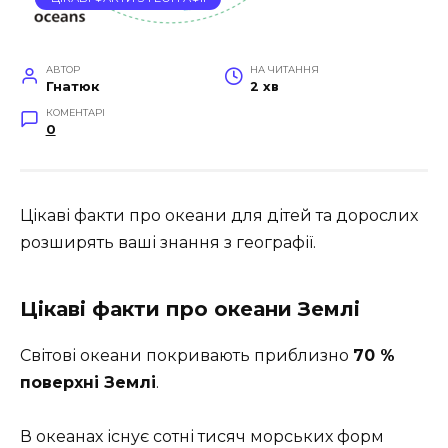
АВТОР
НА ЧИТАННЯ
Гнатюк
2 хв
КОМЕНТАРІ
0
Цікаві факти про океани для дітей та дорослих
розширять ваші знання з географії.
Цікаві факти про океани Землі
Світові океани покривають приблизно
70 %
поверхні Землі
.
В океанах існує сотні тисяч морських форм