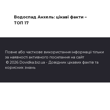
Водоспад Анхель: цікаві факти –
ТОП 17
Повне або часткове використання інформації тільки
за наявності активного посилання на сайт
© 2026 Dovidka.biz.ua - Довідник цікавих фактів та
корисних знань