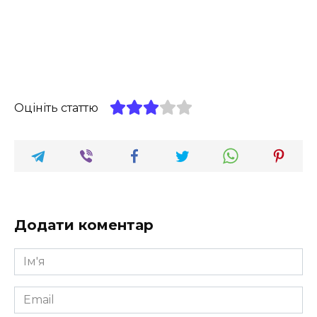
Оцініть статтю
Додати коментар
Ім'я
*
Email
*