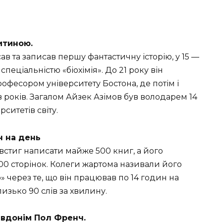
итиною.
сав та записав першу фантастичну історію, у 15 —
спеціальністю «біохімія». До 21 року він
професором університету Бостона, де потім і
 років. Загалом Айзек Азімов був володарем 14
ситетів світу.
н на день
встиг написати майже 500 книг, а його
00 сторінок. Колеги жартома називали його
ерез те, що він працював по 14 годин на
изько 90 слів за хвилину.
евдонім Пол Френч.