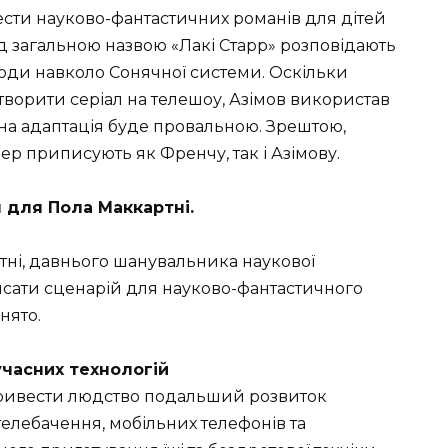
шести науково-фантастичних романів для дітей
д загальною назвою «Лакі Старр» розповідають
годи навколо Сонячної системи. Оскільки
ворити серіал на телешоу, Азімов використав
йна адаптація буде провальною. Зрештою,
пер приписують як Френчу, так і Азімову.
л для Пола Маккартні.
тні, давнього шанувальника наукової
сати сценарій для науково-фантастичного
нято.
учасних технологій
 привести людство подальший розвиток
телебачення, мобільних телефонів та