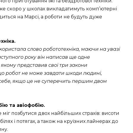
ного приготування їжі та бездротової техніки.
е скоро у школах викладатимуть комп’ютерні
диться на Марсі, а роботи не будуть дуже
хніка.
ористала слово робототехніка, маючи на увазі
Наступного року він написав ще одне
 якому представив свої три закони
що робот не може завдати шкоди людині,
себе, якщо це не суперечить першим двом
бію та авіофобію.
 міг позбутися двох найбільших страхів: висоти
білях і потягах, а також на круїзних лайнерах до
ну.