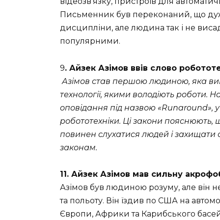
відеозв’язку, пристроїв для автоматич
Письменник був переконаний, що дуж
дисципліни, але людина так і не виса
популярними.
9
. Айзек Азімов ввів слово робототе
Азімов став першою людиною, яка вик
технології, якими володіють роботи. 
оповідання під назвою «Runaround», у
робототехніки. Ці закони пояснюють, 
повинен слухатися людей і захищати 
законам.
11. Айзек Азімов мав сильну акрофо
Азімов був людиною розуму, але він не
та польоту. Він їздив по США на автомо
Європи, Африки та Карибського басей