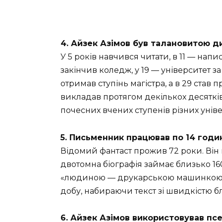
4. Айзек Азімов був талановитою д
У 5 років навчився читати, в 11 — напи
закінчив коледж, у 19 — університет за 
отримав ступінь магістра, а в 29 став 
викладав протягом декількох десятків
почесних вчених ступенів різних універ
5. Письменник працював по 14 годи
Відомий фантаст прожив 72 роки. Він 
двотомна біографія займає близько 16
«людиною — друкарською машинкою» ч
добу, набираючи текст зі швидкістю бл
6. Айзек Азімов використовував пс