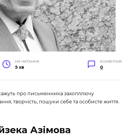
НА ЧИТАННЯ
КОМЕНТАРІ
5 хв
0
зкажуть про письменника захопллючу
ня, творчість, пошуки себе та особисте життя.
йзека Азімова