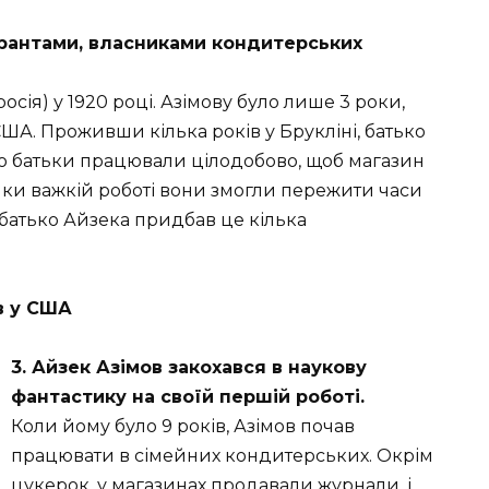
ігрантами, власниками кондитерських
осія) у 1920 році. Азімову було лише 3 роки,
 США. Проживши кілька років у Брукліні, батько
го батьки працювали цілодобово, щоб магазин
дяки важкій роботі вони змогли пережити часи
 батько Айзека придбав це кілька
в у США
3. Айзек Азімов закохався в наукову
фантастику на своїй першій роботі.
Коли йому було 9 років, Азімов почав
працювати в сімейних кондитерських. Окрім
цукерок, у магазинах продавали журнали, і