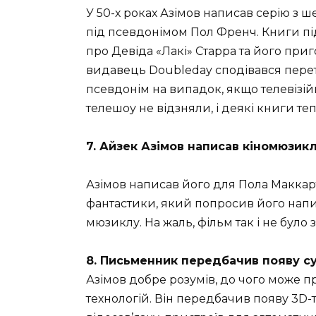
У 50-х роках Азімов написав серію з 
під псевдонімом Пол Френч. Книги пі
про Девіда «Лакі» Старра та його при
видавець Doubleday сподівався перет
псевдонім на випадок, якщо телевізі
телешоу не відзняли, і деякі книги те
7. Айзек Азімов написав кіномюзик
Азімов написав його для Пола Маккар
фантастики, який попросив його напи
мюзиклу. На жаль, фільм так і не було з
8. Письменник передбачив появу с
Азімов добре розумів, до чого може
технологій. Він передбачив появу 3D-