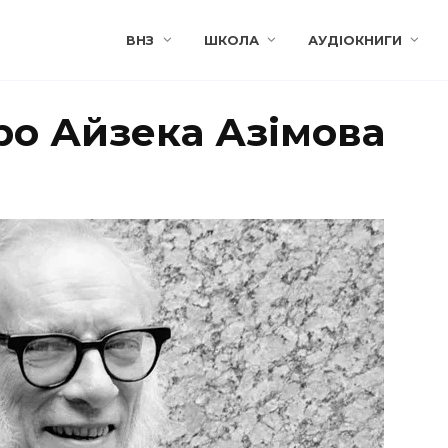
ВНЗ
ШКОЛА
АУДІОКНИГИ
ро Айзека Азімова