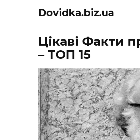
Перейти
Dovidka.biz.ua
до
вмісту
Цікаві Факти п
– ТОП 15