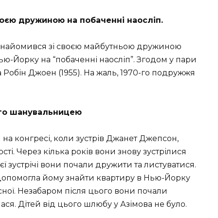
воєю дружиною на побаченні наосліп.
ознайомився зі своєю майбутньою дружиною
ю-Йорку на “побаченні наосліп”. Згодом у пари
 Робін Джоен (1955). На жаль, 1970-го подружжя
ого шанувальницею
 на конгресі, коли зустрів Джанет Джепсон,
ті. Через кілька років вони знову зустрілися
ї зустрічі вони почали дружити та листуватися.
допомогла йому знайти квартиру в Нью-Йорку
ласної. Незабаром після цього вони почали
лася. Дітей від цього шлюбу у Азімова не було.