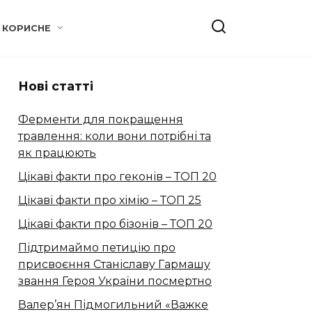
КОРИСНЕ
Нові статті
Ферменти для покращення
травлення: коли вони потрібні та
як працюють
Цікаві факти про геконів – ТОП 20
Цікаві факти про хімію – ТОП 25
Цікаві факти про бізонів – ТОП 20
Підтримаймо петицію про
присвоєння Станіславу Гармашу
звання Героя України посмертно
Валер’ян Підмогильний «Важке