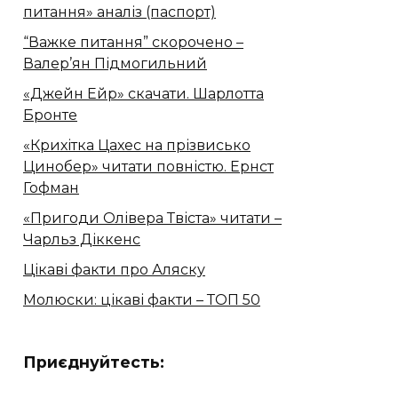
питання» аналіз (паспорт)
“Важке питання” скорочено –
Валер’ян Підмогильний
«Джейн Ейр» скачати. Шарлотта
Бронте
«Крихітка Цахес на прізвисько
Цинобер» читати повністю. Ернст
Гофман
«Пригоди Олівера Твіста» читати –
Чарльз Діккенс
Цікаві факти про Аляску
Молюски: цікаві факти – ТОП 50
Приєднуйтесть: