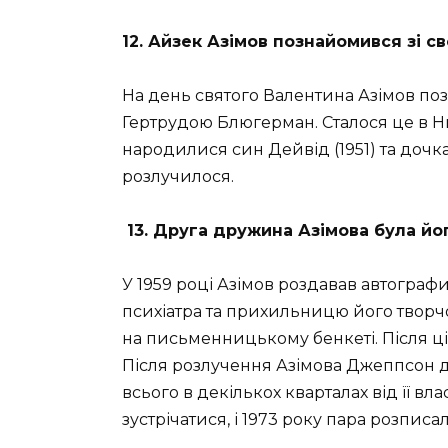
12. Айзек Азімов познайомився зі с
На день святого Валентина Азімов п
Гертрудою Блюгерман. Сталося це в Нь
народилися син Дейвід (1951) та дочка
розлучилося.
13. Друга дружина Азімова була й
У 1959 році Азімов роздавав автографи
психіатра та прихильницю його творчос
на письменницькому бенкеті. Після ціє
Після розлучення Азімова Джеппсон 
всього в декількох кварталах від її в
зустрічатися, і 1973 року пара розписа