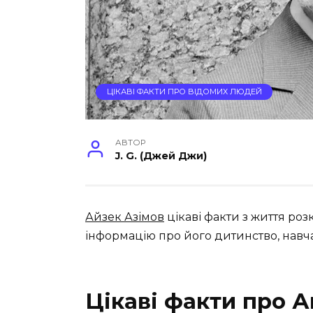
ЦІКАВІ ФАКТИ ПРО ВІДОМИХ ЛЮДЕЙ
АВТОР
J. G. (Джей Джи)
Айзек Азімов
цікаві факти з життя ро
інформацію про його дитинство, навчан
Цікаві факти про А