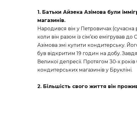
1. Батьки Айзека Азімова були імм
магазинів.
Народився він у Петровичах (сучасна р
коли він разом із сім’єю емігрував до
Азімова змі купити кондитерську. Йо
був відкритим 19 годин на добу. Зав
Великої депресії. Протягом 30-х років
кондитерських магазинів у Брукліні.
2. Більшість свого життя він прожи