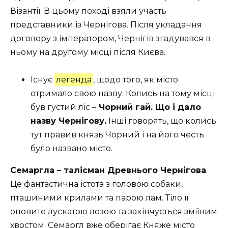
Візантії. В цьому поході взяли участь
представники із Чернігова. Після укладання
договору з імператором, Чернігів згадувався в
ньому на другому місці після Києва.
Існує
легенда
, щодо того, як місто
отримало свою назву. Колись на тому місці
був густий ліс –
Чорний гай. Що і дало
назву Чернігову.
Інші говорять, що колись
тут правив князь Чорний і на його честь
було названо місто.
Семаргла – талісман Древнього Чернігова
.
Це фантастична істота з головою собаки,
пташиними крилами та парою лам. Тіло її
оповите лускатою лозою та закінчується зміїним
хвостом. Семаргл вже оберігає Княже місто