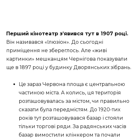
Перший кінотеатр з’явився тут в 1907 році.
Він називався «Ілюзіон». До сьогодні
приміщення не збереглось. Але «живі
картинки» мешканцям Чернігова показували
ще в 1897 році у будинку Дворянських зібрань.
Це зараз Червона площа є центральною
частиною міста. А колись, ця територія
розташовувалась за містом, чи правильно
сказати була передмістям. До 1920-тих
років тут розташовувався базар і стояли
тільки торгові ряди. За радянських часів
базар вимостили клінкером та почали