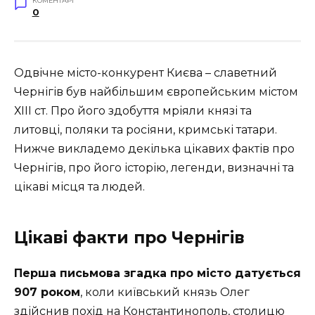
КОМЕНТАРІ
0
Одвічне місто-конкурент Києва – славетний
Чернігів був найбільшим європейським містом
ХІІІ ст. Про його здобуття мріяли князі та
литовці, поляки та росіяни, кримські татари.
Нижче викладемо декілька цікавих фактів про
Чернігів, про його історію, легенди, визначні та
цікаві місця та людей.
Цікаві факти про Чернігів
Перша письмова згадка про місто датується
907 роком
, коли київський князь Олег
здійснив похід на Константинополь, столицю