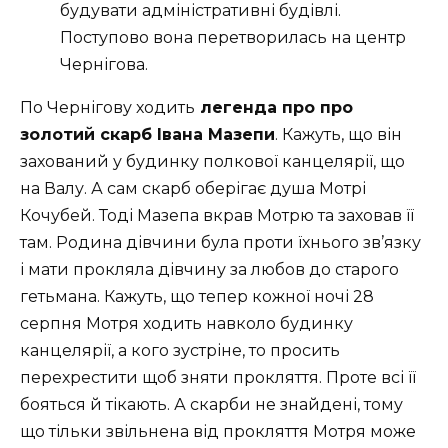
будувати адміністративні будівлі.
Поступово вона перетворилась на центр
Чернігова.
По Чернігову ходить
легенда про про
золотий скарб Івана Мазепи
. Кажуть, що він
захований у будинку полкової канцелярії, що
на Валу. А сам скарб оберігає душа Мотрі
Кочубей. Тоді Мазепа вкрав Мотрю та заховав її
там. Родина дівчини була проти їхнього зв’язку
і мати прокляла дівчину за любов до старого
гетьмана. Кажуть, що тепер кожної ночі 28
серпня Мотря ходить навколо будинку
канцелярії, а кого зустріне, то просить
перехрестити щоб зняти прокляття. Проте всі її
бояться й тікають. А скарби не знайдені, тому
що тільки звільнена від прокляття Мотря може