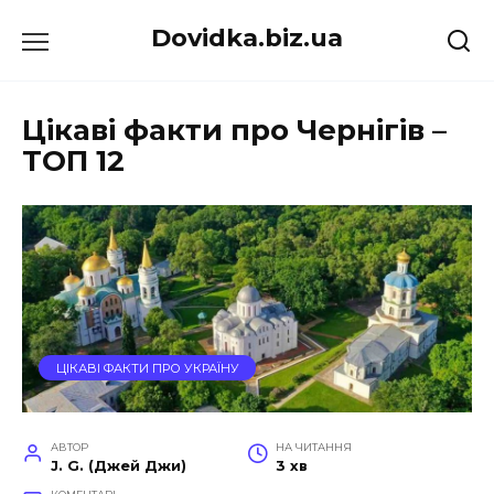
Перейти
Dovidka.biz.ua
до
вмісту
Цікаві факти про Чернігів –
ТОП 12
ЦІКАВІ ФАКТИ ПРО УКРАЇНУ
АВТОР
НА ЧИТАННЯ
J. G. (Джей Джи)
3 хв