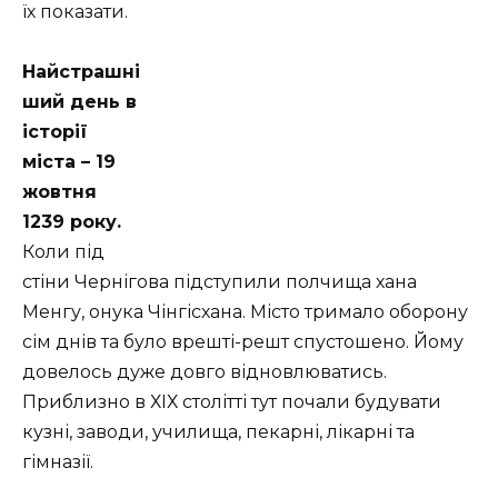
їх показати.
Найстрашні
ший день в
історії
міста – 19
жовтня
1239 року.
Коли під
стіни Чернігова підступили полчища хана
Менгу, онука Чінгісхана. Місто тримало оборону
сім днів та було врешті-решт спустошено. Йому
довелось дуже довго відновлюватись.
Приблизно в ХІХ столітті тут почали будувати
кузні, заводи, училища, пекарні, лікарні та
гімназії.