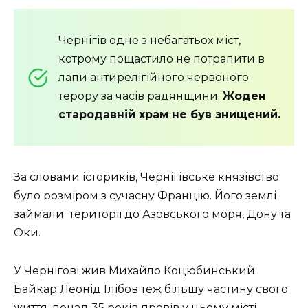
Чернігів одне з небагатьох міст,
котрому пощастило не потрапити в
лапи антирелігійного червоного
терору за часів радянщини.
Жоден
стародавній храм не був знищений.
За словами істориків, Чернігівське князівство
було розміром з сучасну Францію. Його землі
займали
території до Азовського моря, Дону та
Оки.
У Чернігові жив Михайло Коцюбинський.
Байкар Леонід Глібов теж більшу частину свого
життя, понад 35 років провів у цьому місті.