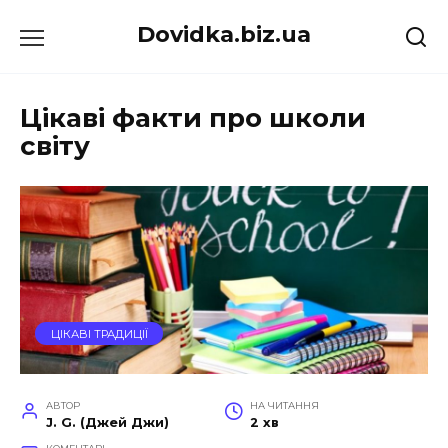
Перейти
Dovidka.biz.ua
до
вмісту
Цікаві факти про школи
світу
ЦІКАВІ ТРАДИЦІЇ
АВТОР
НА ЧИТАННЯ
J. G. (Джей Джи)
2 хв