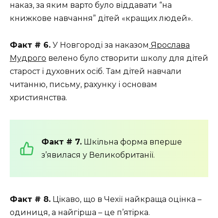
наказ, за ​​яким варто було віддавати “на
книжкове навчання” дітей «кращих людей».
Факт # 6.
У Новгороді за наказом
Ярослава
Мудрого
велено було створити школу для дітей
старост і духовних осіб. Там дітей навчали
читанню, письму, рахунку і основам
християнства.
Факт # 7.
Шкільна форма вперше
з’явилася у Великобританії.
Факт # 8.
Цікаво, що в Чехії найкраща оцінка –
одиниця, а найгірша – це п’ятірка.