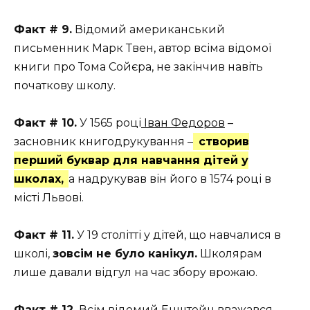
Факт # 9.
Відомий американський
письменник Марк Твен, автор всіма відомої
книги про Тома Сойєра, не закінчив навіть
початкову школу.
Факт # 10.
У 1565 році
Іван Федоров
–
засновник книгодрукування –
створив
перший буквар для навчання дітей у
школах,
а надрукував він його в 1574 році в
місті Львові.
Факт # 11.
У 19 столітті у дітей, що навчалися в
школі,
зовсім не було канікул.
Школярам
лише давали відгул на час збору врожаю.
Факт # 12.
Всім відомий Енштейн вважався