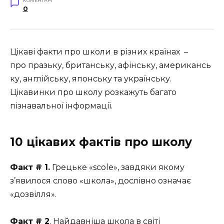
КОМЕНТАРІ
0
Цікаві факти про школи в різних країнах –
про празьку, британську, афінську, американсь
ку, англійську, японську та українську.
Цікавинки про школу розкажуть багато
пізнавальної інформації.
10 цікавих фактів про школу
Факт # 1.
Грецьке «scole», завдяки якому
з’явилося слово «школа», дослівно означає
«дозвілля».
Факт # 2
. Найдавніша школа в світі