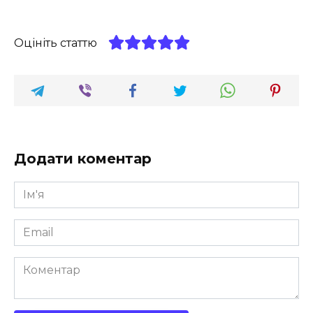
Оцініть статтю
Додати коментар
Ім'я
*
Email
*
Коментар