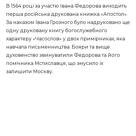
В 1564 році за участю Івана Федорова виходить
перша російська друкована книжка «Апостол».
За наказом Івана Грозного було надруковано ще
одну друковану книгу богослужебного
характеру «Часослов» у двох примірниках, яка
навчала письменництва. Бояри та вище
духовенство звинуватили Федорова та його
помічника Мстиславця, що змусило їх
залишити Москву.