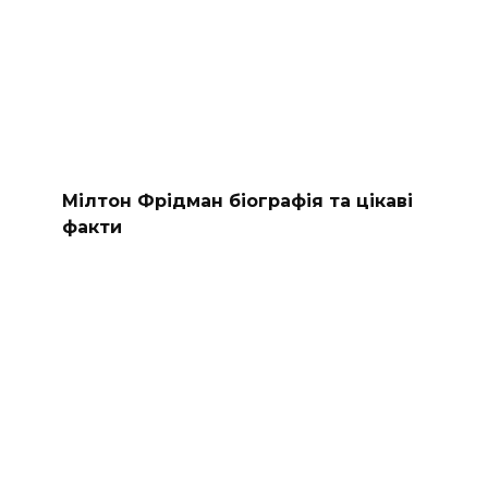
Мілтон Фрідман біографія та цікаві
факти