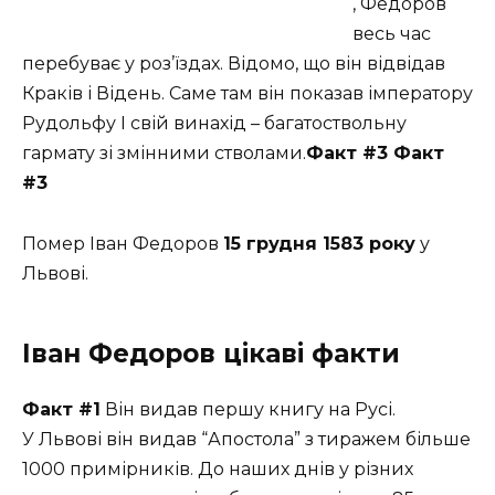
, Федоров
весь час
перебуває у роз’їздах. Відомо, що він відвідав
Краків і Відень. Саме там він показав імператору
Рудольфу І свій винахід – багатоствольну
гармату зі змінними стволами.
Факт #3
Факт
#3
Помер Іван Федоров
15 грудня 1583 року
у
Львові.
Іван Федоров цікаві факти
Факт #1
Він видав першу книгу на Русі.
У Львові він видав “Апостола” з тиражем більше
1000 примірників. До наших днів у різних