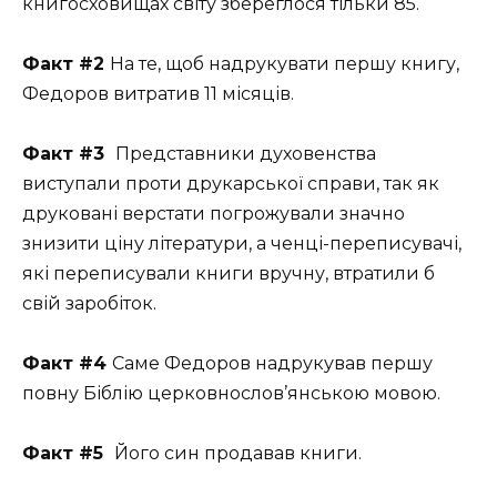
книгосховищах світу збереглося тільки 85.
Факт #2
На те, щоб надрукувати першу книгу,
Федоров витратив 11 місяців.
Факт #3
Представники духовенства
виступали проти друкарської справи, так як
друковані верстати погрожували значно
знизити ціну літератури, а ченці-переписувачі,
які переписували книги вручну, втратили б
свій заробіток.
Факт #4
Саме Федоров надрукував першу
повну Біблію церковнослов’янською мовою.
Факт #5
Його син продавав книги.