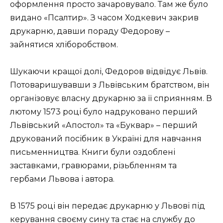
оформлення просто зачаровувало. Там же було
видано «Псалтир». З часом Ходкевич закрив
друкарню, давши пораду Федорову –
зайнятися хліборобством.
Шукаючи кращої долі, Федоров відвідує Львів.
Потоваришувавши з Львівським братством, він
організовує власну друкарню за її сприянням. В
лютому 1573 році було надруковано перший
Львівський «Апостол» та «Буквар» – перший
друкований посібник в Україні для навчання
письменництва. Книги були оздоблені
заставками, гравюрами, різьбленням та
гербами Львова і автора.
В 1575 році він передає друкарню у Львові під
керування своєму сину та стає на службу до