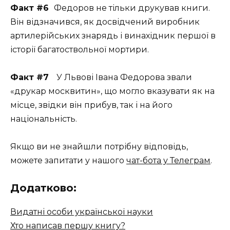
Факт #6
Федоров не тільки друкував книги.
Він відзначився, як досвідчений виробник
артилерійських знарядь і винахідник першої в
історії багатоствольної мортири.
Факт #7
У Львові Івана Федорова звали
«друкар москвитин», що могло вказувати як на
місце, звідки він прибув, так і на його
національність.
Якщо ви не знайшли потрібну відповідь,
можете запитати у нашого
чат-бота у Телеграм
.
Додатково:
Видатні особи української науки
Хто написав першу книгу?