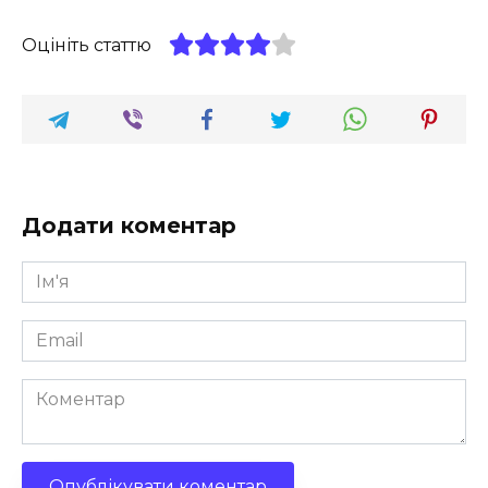
Оцініть статтю
Додати коментар
Ім'я
*
Email
*
Коментар