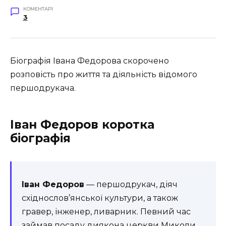
КОМЕНТАРІ
3
Біографія Івана Федорова скорочено
розповість про життя та діяльність відомого
першодрукача.
Іван Федоров коротка
біографія
Іван Федоров
— першодрукач, діяч
східнослов’янської культури, а також
гравер, інженер, ливарник. Певний час
займав посаду диякона церкви Миколи