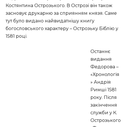
Костянтина Острозького. В Острозі він також
засновує друкарню за сприянням князя. Саме
тут було видано найвидатнішу книгу
богословського характеру – Острозьку Біблію у
1581 році.
Останнє
видання
Федорова –
«Хронологія
» Андрія
Римші 1581
року. Після
закінчення
служби у К.
Острозького