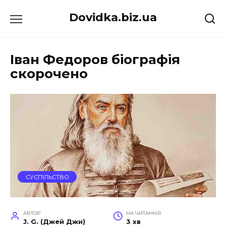
Перейти
Dovidka.biz.ua
до
вмісту
Іван Федоров біографія
скорочено
СУСПІЛЬСТВО
АВТОР
НА ЧИТАННЯ
J. G. (Джей Джи)
3 хв