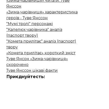
«Зима-чарівниця» читати. Туве
Янссон
«Зима-чарівниця» характеристика
героїв - Туве Янссон
"Мумі тролі" персонажі
"Капелюх чарівника" аналіз
(паспорт твору)
"Комета прилітає" аналіз (паспорт)
твору
«Комета прилітає» короткий зміст
Туве Янсон «Зима-чарівниця»
скорочено
Туве Янссон цікаві факти
Приєднуйтесть: