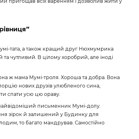
кий пригощав всіх варенням і дозволив жити у
арівниця”
умі-тата, а також кращий друг Нюхмумрика
та чутливий. В цілому хоробрий, але іноді
она ж мама Мумі-троля. Хороша та добра. Вона
порцію нових друзів улюбленого сина,
ти спати усю цю ораву.
а найвідоміший письменник Мумі-долу.
ня зірок й залишений у Будинку для
лодим, то багато мандрував. Самостійно