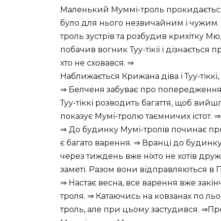
Маленький Муммі-троль прокидається 
було для нього незвичайним і чужим. У
троль зустрів та розбудив крихітку Мю,
побачив вогник Туу-тікіі і дізнається 
хто не сховався. ⇒
Наближається Крижана діва і Туу-тіккі,
⇒ Белченя забуває про попередження 
Туу-тіккі розводить багаття, щоб вийшл
показує Мумі-тролю таємничих істот. 
⇒ До будинку Мумі-тролів починає прих
є багато варення. ⇒ Вранці до будинк
через тиждень вже ніхто не хотів дру
заметі. Разом вони відправляються в П
⇒ Настає весна, все варення вже закі
троля. ⇒ Катаючись на ковзанах по льо
троль, але при цьому застудився. ⇒Пр