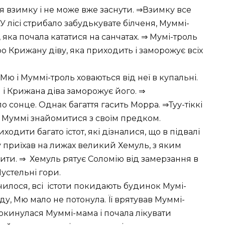
взимку і не може вже заснути. ⇒Взимку все
 лісі стрибало забудькувате білченя, Муммі-
 яка почала кататися на санчатах. ⇒ Мумі-троль
про Крижану діву, яка приходить і заморожує всіх
 Мю і Муммі-троль ховаються від неї в купальні.
і Крижана діва заморожує його. ⇒
о сонце. Однак багаття гасить Морра. ⇒Туу-тіккі
⇒ Муммі знайомитися з своїм предком.
одити багато істот, які дізналися, що в підвалі
у приїхав на лижах великий Хемуль, з яким
жити. ⇒ Хемуль рятує Соломію від замерзання в
устельні гори.
нчилося, всі істоти покидають будинок Мумі-
ду, Мю мало не потонула. Її врятував Муммі-
окинулася Муммі-мама і почала лікувати