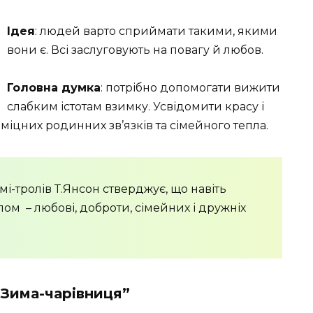
Ідея
: людей варто сприймати такими, якими
вони є. Всі заслуговують на повагу й любов.
Головна думка
: потрібно допомогати вижити
слабким істотам взимку. Усвідомити красу і
 міцних родинних зв’язків та сімейного тепла.
мі-тролів Т.Янсон стверджує, що навіть
плом – любові, доброти, сімейних і дружніх
Зима-чарівниця”