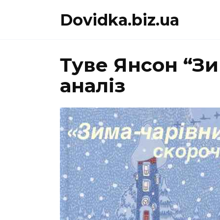
Перейти
Dovidka.biz.ua
до
вмісту
Туве Янсон “Зи
аналіз