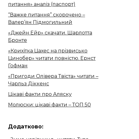
питання» аналіз (паспорт)
“Важке питання” скорочено –
Валер’ян Підмогильний
«Джейн Ейр» скачати. Шарлотта
Бронте
«Крихітка Цахес на прізвисько
Цинобер» читати повністю. Ернст
Гофман
«Пригоди Олівера Твіста» читати –
Чарльз Діккенс
Цікаві факти про Аляску
Молюски: цікаві факти – ТОП 50
Додатково: