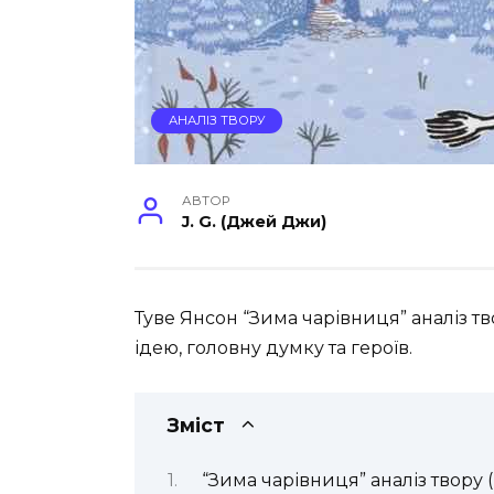
АНАЛІЗ ТВОРУ
АВТОР
J. G. (Джей Джи)
Туве Янсон “Зима чарівниця” аналіз т
ідею, головну думку та героїв.
Зміст
“Зима чарівниця” аналіз твору 