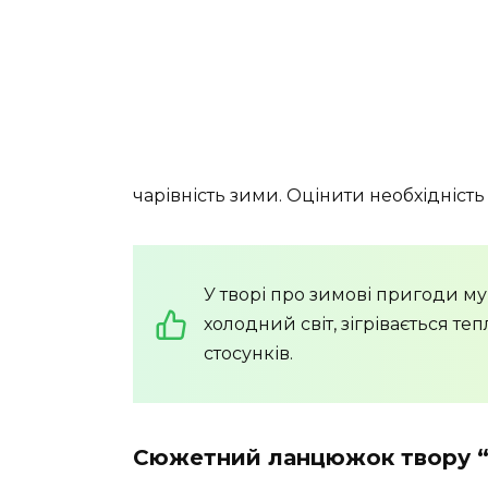
чарівність зими. Оцінити необхідність
У творі про зимові пригоди му
холодний світ, зігрівається те
стосунків.
Сюжетний ланцюжок твору “