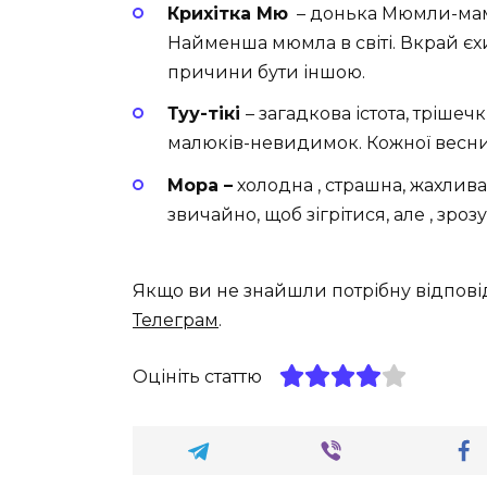
Крихітка Мю
– донька Мюмли-мам
Найменша мюмла в світі. Вкрай єхид
причини бути іншою.
Туу-тікі
– загадкова істота, трішеч
малюків-невидимок. Кожної весни
Мора –
холодна , страшна, жахлива
звичайно, щоб зігрітися, але , зрозу
Якщо ви не знайшли потрібну відпові
Телеграм
.
Оцініть статтю