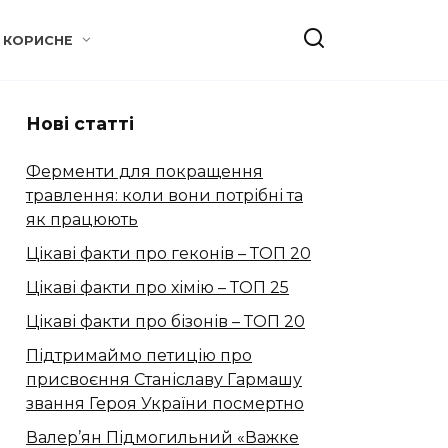
КОРИСНЕ
Нові статті
Ферменти для покращення
травлення: коли вони потрібні та
як працюють
Цікаві факти про геконів – ТОП 20
Цікаві факти про хімію – ТОП 25
Цікаві факти про бізонів – ТОП 20
Підтримаймо петицію про
присвоєння Станіславу Гармашу
звання Героя України посмертно
Валер’ян Підмогильний «Важке