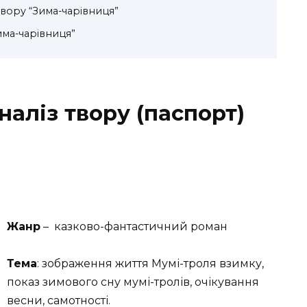
ору “Зима-чарівниця”
има-чарівниця”
наліз твору (паспорт)
Жанр
– казково-фантастичний роман
Тема
: зображення життя Мумі-троля взимку,
показ зимового сну мумі-тролів, очікування
весни, самотності.