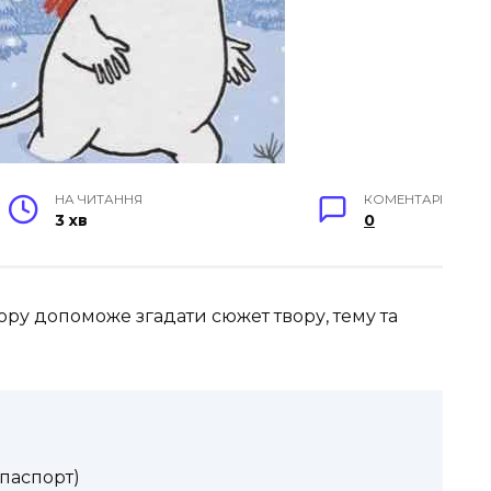
НА ЧИТАННЯ
КОМЕНТАРІ
3 хв
0
вору допоможе згадати сюжет твору, тему та
(паспорт)