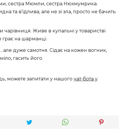
и, сестра Мюмли, сестра Нюхмумрика.
на та в’їдлива, але не зі зла, просто не бачить
ки чарівниця. Живе в купальні у товаристві
 грає на шарманці.
…але дуже самотня. Сідає на кожен вогник,
міло, гасить його.
дь, можете запитати у нашого
чат-бота у