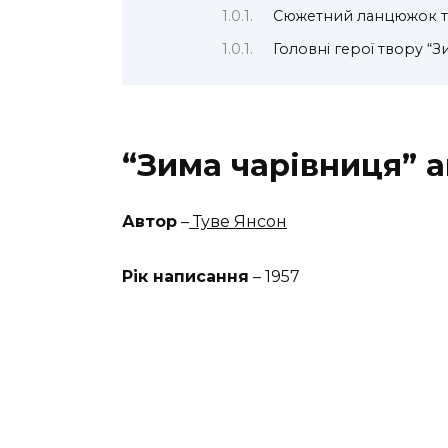
Сюжетний ланцюжок тв
Головні герої твору “З
“Зима чарівниця” а
Автор
–
Туве Янсон
Рік написання
– 1957