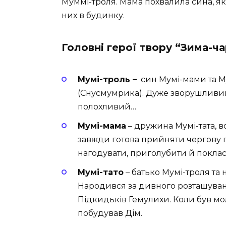
Муммі-троля. Мама похвалила сина, я
них в будинку.
Головні герої твору “Зима-ч
Мумі-троль –
син Мумі-мами та М
(Снусмумрика). Дуже зворушливий 
полохливий…
Мумі-мама
– дружина Мумі-тата, в
завжди готова прийняти чергову 
нагодувати, приголубити й поклас
Мумі-тато
– батько Мумі-троля т
Народився за дивного розташуван
Підкидьків Гемулихи. Коли був мо
побудував Дім.