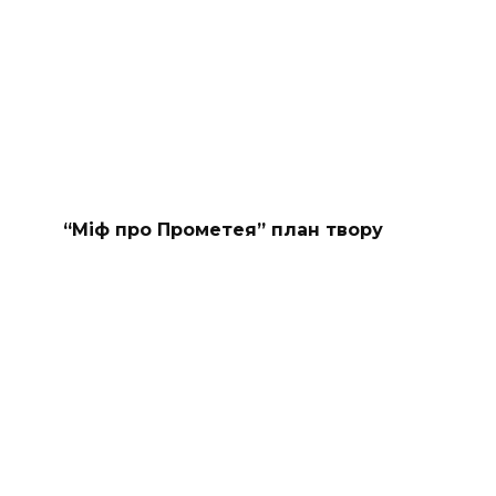
“Міф про Прометея” план твору