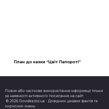
План до казки “Цвіт Папороті”
Повне або часткове використання інформації тільки
за наявності активного посилання на сайт
© 2026 Dovidka.biz.ua - Довідник цікавих фактів та
корисних знань