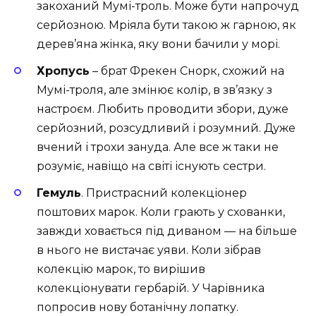
закоханий Мумі-троль. Може бути напрочуд
серйозною. Мріяла бути такою ж гарною, як
дерев’яна жінка, яку вони бачили у морі.
Хропусь
– брат Фрекен Снорк, схожий на
Мумі-троля, але змінює колір, в зв’язку з
настроєм. Любить проводити збори, дуже
серйозний, розсудливий і розумний. Дуже
вчений і трохи зануда. Але все ж таки не
розуміє, навіщо на світі існують сестри.
Гемуль
. Пристрасний колекціонер
поштових марок. Коли грають у схованки,
завжди ховається під диваном — на більше
в нього не вистачає уяви. Коли зібрав
колекцію марок, то вирішив
колекціонувати гербарій. У Чарівника
попросив нову ботанічну лопатку.