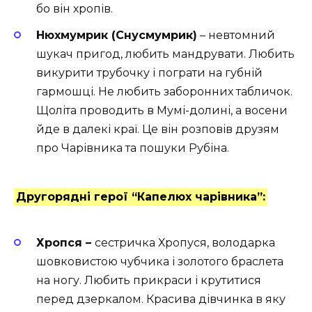
бо він хропів.
Нюхмумрик (Снусмумрик)
– невтомний
шукач пригод, любить мандрувати. Любить
викурити трубочку і пограти на губній
гармошці. Не любить заборонних табличок.
Щоліта проводить в Мумі-долині, а восени
йде в далекі краї. Це він розповів друзям
про Чарівника та пошуки Рубіна.
Другорядні герої “Капелюх чарівника”:
Хропся –
сестричка Хропуся, володарка
шовковистою чубчика і золотого браслета
на ногу. Любить прикраси і крутитися
перед дзеркалом. Красива дівчинка в яку