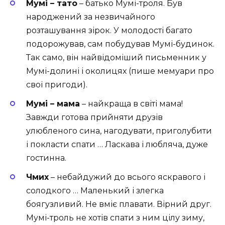
Мумі – тато
– батько Мумі-троля. Був
народжений за незвичайного
розташування зірок. У молодості багато
подорожував, сам побудував Мумі-будинок.
Так само, він найвідоміший письменник у
Мумі-долині і околицях (пише мемуари про
свої пригоди).
Мумі – мама
– найкраща в світі мама!
Завжди готова прийняти друзів
улюбленого сина, нагодувати, приголубити
і покласти спати … Ласкава і любляча, дуже
гостинна.
Чмих
– небайдужий до всього яскравого і
солодкого … Маленький і злегка
боягузливий. Не вміє плавати. Вірний друг.
Мумі-троль не хотів спати з ним цілу зиму,