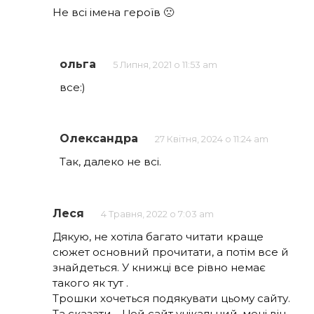
Не всі імена героїв 🙁
ольга
5 Липня, 2021 о 11:53 am
все:)
Олександра
27 Квітня, 2024 о 11:24 am
Так, далеко не всі.
Леся
4 Травня, 2022 о 7:03 am
Дякую, не хотіла багато читати краще
сюжет основний прочитати, а потім все й
знайдеться. У книжці все рівно немає
такого як тут .
Трошки хочеться подякувати цьому сайту.
Та сказати… Цей сайт унікальний, мені він