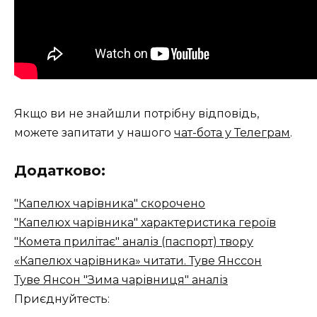
Якщо ви не знайшли потрібну відповідь,
можете запитати у нашого
чат-бота у Телеграм
.
Додатково:
"Капелюх чарівника" скорочено
"Капелюх чарівника" характеристика героїв
"Комета прилітає" аналіз (паспорт) твору
«Капелюх чарівника» читати. Туве Янссон
Туве Янсон "Зима чарівниця" аналіз
Приєднуйтесть: