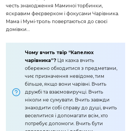
честь знаходження Маминої торбинки,
яскравим феєрверком і фокусами Чарівника.
Мама і Мумі-троль повертаються до своєї
домівки…
Чому вчить твір “Капелюх
чарівника”?
Ця казка вчить
обережно обходитися з предметами,
чиє призначення невідоме, тим
більше, якщо вони чарівні. Вчить
дружбі та взаємовиручці. Вчить
ніколи не сумувати. Вчить завжди
знаходити собі справу до душі, вчить
веселитися і допомагати всім, хто
потребує допомоги. Вчить бути