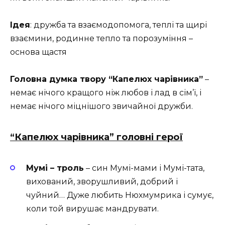
Ідея
: дружба та взаємодопомога, теплі та щирі
взаємини, родинне тепло та порозуміння –
основа щастя
Головна думка твору “Капелюх чарівника”
–
немає нічого кращого ніж любов і лад в сім’ї, і
немає нічого міцнішого звичайної дружби.
“Капелюх чарівника” головні герої
Мумі – троль
– син Мумі-мами і Мумі-тата,
вихований, зворушливий, добрий і
чуйний… Дуже любить Нюхмумрика і сумує,
коли той вирушає мандрувати.