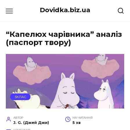
Перейти
Dovidka.biz.ua
до
вмісту
“Капелюх чарівника” аналіз
(паспорт твору)
5КЛАС
АВТОР
НА ЧИТАННЯ
J. G. (Джей Джи)
5 хв