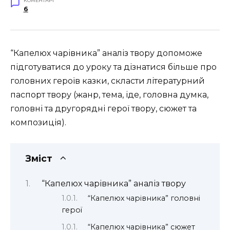
КОМЕНТАРІ
6
“Капелюх чарівника” аналіз твору допоможе
підготуватися до уроку та дізнатися більше про
головних героїв казки, скласти літературний
паспорт твору (жанр, тема, іде, головна думка,
головні та другорядні герої твору, сюжет та
композиція).
Зміст
“Капелюх чарівника” аналіз твору
“Капелюх чарівника” головні
герої
“Капелюх чарівника” сюжет