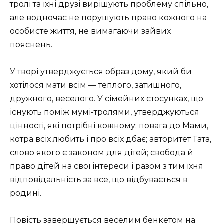
тролі та їхні друзі вирішують проблему спільно,
але водночас не порушують право кожного на
особисте життя, не вимагаючи зайвих
пояснень.
У творі утверджується образ дому, який би
хотілося мати всім — теплого, затишного,
дружного, веселого. У сімейних стосунках, що
існують поміж мумі-тролями, утверджуються
цінності, які потрібні кожному: повага до Мами,
котра всіх любить і про всіх дбає; авторитет Тата,
слово якого є законом для дітей; свобода й
право дітей на свої інтереси і разом з тим їхня
відповідальність за все, що відбувається в
родині.
Повість завершується веселим бенкетом на