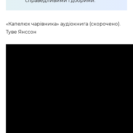
справедливими і добрими.
«Капелюх чарівника» аудіокнига (скорочено).
Туве Янссон