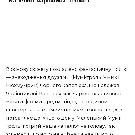
“Капелюх чарівника” сюжет
В основу сюжету покладено фантастичну подію
— знаходження друзями (Мумі-троль, Чмих і
Нюхмумрик) чорного капелюха, що належав
Чарівникові. Капелюх мас чарівні властивості
міняти форми предметів, що з подивом
спостерігає все сімейство мумі-тролів і всі, хто
потрапляє до їхнього дому. Маленький Мумі-
троль, котрий надів капелюх на голову, так
змінився, що ного не впізнали навіть його