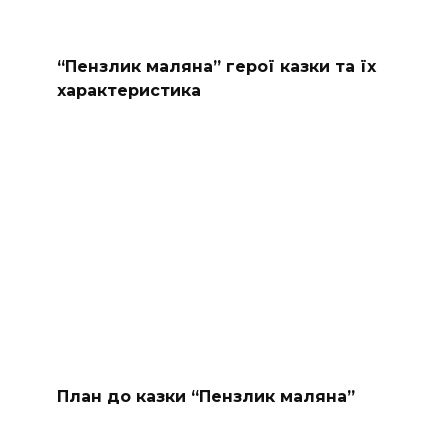
“Пензлик маляна” герої казки та їх
характеристика
План до казки “Пензлик маляна”