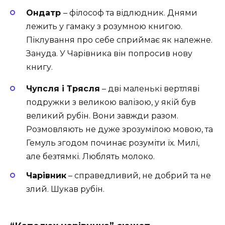
Ондатр
– філософ та відлюдник. Днями
лежить у гамаку з розумною книгою.
Піклування про себе сприймає як належне.
Зануда. У Чарівника він попросив нову
книгу.
Чупсля і Трясля
– дві маленькі вертляві
подружки з великою валізою, у якій був
великий рубін. Вони завжди разом.
Розмовляють не дуже зрозумілою мовою, та
Гемуль згодом починає розуміти їх. Милі,
але безтямкі. Люблять молоко.
Чарівник
– справедливий, не добрий та не
злий. Шукав рубін.