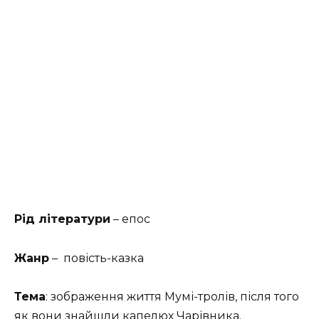
Рід літератури
– епос
Жанр
– повість-казка
Тема
: зображення життя Мумі-тролів, після того
як вони знайшли капелюх Чарівника.