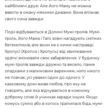
найближчі друзі. Але його Маму не можна
ввести в оману ніякими дивами. Вона впізнає
свого сина завжди.
Події відбуваються в Долині Мумі-тролів. Мумі-
троль, його Мама і Тато зовні нагадують смітних
бегемотиків, але вони не є ними насправді.
Хропусі (Хропся і Хропусь) від хвилювання
здатні змінювати своє забарвлення. У будинку
мумі-тролів завжди дружно та весело, пахне
оладками з малиновим варенням, ніхто нікого
не повчає, усі уважні один до одного. У
казковому домі живе любов, про яку не
говорять, але яка відчувається в кожному
доброму слові й учинках заради інших. Якщо
комусь сумно або в когось трапилася біда, мумі-