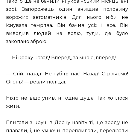
Такого ще не бачили ні український місяць, ані
зорі. Запорожець один знищив половину
ворожих автоматників. Для нього ніби не
існувала темрява. Він бачив усіх і все. Він
виводив людей на волю, туди, де було
закопано зброю.
— Ні кроку назад! Вперед, за мною, вперед!
— Стій, назад! Не губіть нас! Назад! Стріляємо!
Огонь! — ревли поліцаї.
Ніхто не відступив, ні одна душа. Так хотілося
жити.
Плигали з кручі в Десну навіть ті, що зроду не
плавали, і, не уміючи перепливали, перелізали