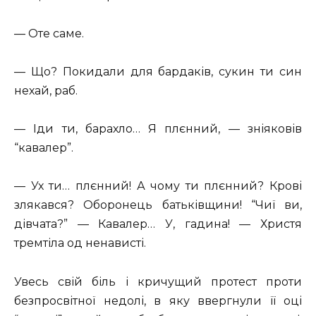
— Оте саме.
— Що? Покидали для бардаків, сукин ти син
нехай, раб.
— Іди ти, барахло… Я плєнний, — зніяковів
“кавалер”.
— Ух ти… плєнний! А чому ти плєнний? Крові
злякався? Оборонець батьківщини! “Чиї ви,
дівчата?” — Кавалер… У, гадина! — Христя
тремтіла од ненависті.
Увесь свій біль і кричущий протест проти
безпросвітної недолі, в яку ввергнули її оці