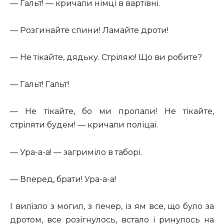
— Гальт! — кричали німці в вартівні.
— Розгинайте спини! Ламайте дроти!
— Не тікайте, дядьку. Стріляю! Що ви робите?
— Гальт! Гальт!
— Не тікайте, бо ми пропали! Не тікайте,
стріляти будем! — кричали поліцаї.
— Ура-а-а! — загриміло в таборі.
— Вперед, брати! Ура-а-а!
І вилізло з могил, з печер, із ям все, що було за
дротом, все розігнулось, встало і ринулось на