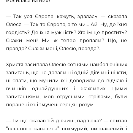
молилася на них?
— Так уся Європа, кажуть, здалась, — сказала
Олеся. — Так то Європа, а то ми… Ай! Ну, де їхня
гордість? Де їхня мужність? Хто їм це простить?
Скажи мені! Ми ж тепер пропали? Що, не
правда? Скажи мені, Олесю, правда?..
Христя засипала Олесю сотнями найболючіших
запитань, що не давали ні одній дівчині ні їсти,
ні спати, що мучили їх і доводили до відчаю і
вчинків одчайдушних і жахливих. Цими
запитаннями, мов отруєними стрілами, були
поранені їхні змучені серця і розум.
— Ти що сказав тій дівчині, падлюка? — спитав
“плєнного кавалера” похмурий, виснажений і