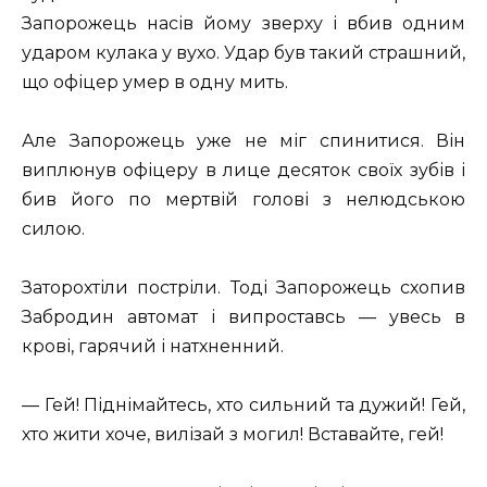
Запорожець насів йому зверху і вбив одним
ударом кулака у вухо. Удар був такий страшний,
що офіцер умер в одну мить.
Але Запорожець уже не міг спинитися. Він
виплюнув офіцеру в лице десяток своїх зубів і
бив його по мертвій голові з нелюдською
силою.
Заторохтіли постріли. Тоді Запорожець схопив
Забродин автомат і випроставсь — увесь в
крові, гарячий і натхненний.
— Гей! Піднімайтесь, хто сильний та дужий! Гей,
хто жити хоче, вилізай з могил! Вставайте, гей!