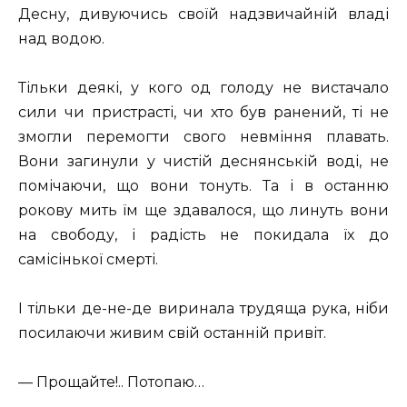
Десну, дивуючись своїй надзвичайній владі
над водою.
Тільки деякі, у кого од голоду не вистачало
сили чи пристрасті, чи хто був ранений, ті не
змогли перемогти свого невміння плавать.
Вони загинули у чистій деснянській воді, не
помічаючи, що вони тонуть. Та і в останню
рокову мить їм ще здавалося, що линуть вони
на свободу, і радість не покидала їх до
самісінької смерті.
І тільки де-не-де виринала трудяща рука, ніби
посилаючи живим свій останній привіт.
— Прощайте!.. Потопаю…