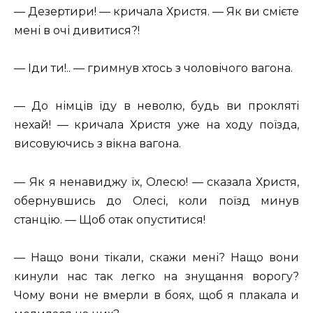
— Дезертири! — кричала Христя. — Як ви смієте
мені в очі дивитися?!
— Іди ти!.. — гримнув хтось з чоловічого вагона.
— До німців їду в неволю, будь ви прокляті
нехай! — кричала Христя уже на ходу поїзда,
висовуючись з вікна вагона.
— Як я ненавиджу їх, Олесю! — сказала Христя,
обернувшись до Олесі, коли поїзд минув
станцію. — Щоб отак опуститися!
— Нащо вони тікали, скажи мені? Нащо вони
кинули нас так легко на знущання ворогу?
Чому вони не вмерли в боях, щоб я плакала и