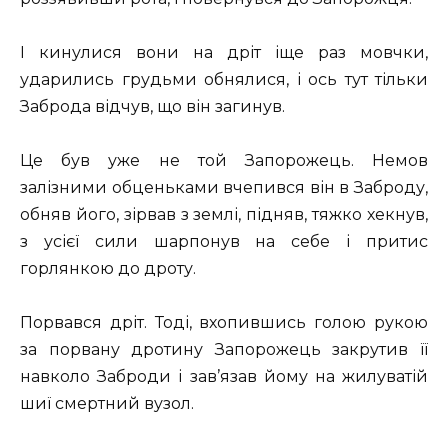
I кинулися вони на дріт іще раз мовчки,
ударились грудьми обнялися, і ось тут тільки
Заброда відчув, що він загинув.
Це був уже не той Запорожець. Немов
залізними обценьками вчепився він в Заброду,
обняв його, зірвав з землі, підняв, тяжко хекнув,
з усієї сили шарпонув на себе і притис
горлянкою до дроту.
Порвався дріт. Тоді, вхопившись голою рукою
за порвану дротину Запорожець закрутив її
навколо Заброди і зав’язав йому на жилуватій
шиї смертний вузол.