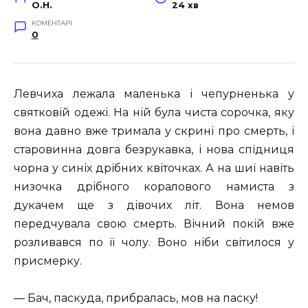
O.H.
24 хв
КОМЕНТАРІ
0
Левчиха лежала маленька і чепурненька у
святковій одежі. На ній була чиста сорочка, яку
вона давно вже тримала у скрині про смерть, і
старовинна довга безрукавка, і нова спідниця
чорна у синіх дрібних квіточках. А на шиї навіть
низочка дрібного коралового намиста з
дукачем ще з дівочих літ. Вона немов
передчувала свою смерть. Вічний покій вже
розливався по її чолу. Воно ніби світилося у
присмерку.
— Бач, паскуда, прибралась, мов на паску!