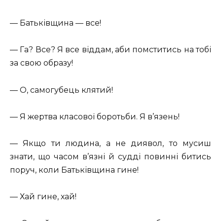
— Батьківщина — все!
— Га? Все? Я все віддам, аби помститись на тобі
за свою образу!
— О, самогубець клятий!
— Я жертва класової боротьби. Я в’язень!
— Якщо ти людина, а не диявол, то мусиш
знати, що часом в’язні й судді повинні битись
поруч, коли Батьківщина гине!
— Хай гине, хай!