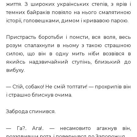
життя. З широких українських степів, з ярів і
темних байраків повіяло на нього смалятиною
історії, головешками, димом і кривавою парою.
Пристрасть боротьби і помсти, вся воля, весь
розум спалахнули в ньому з такою страшною
силою, що він в одну мить ніби возвівся в
якийсь надзвичайний ступінь, близький до
вибуху.
— Стій, собако! Не смій топтати! — прохрипів він
і страшно блиснув очима.
Заброда спинився.
— Га?.. Ага!.. — несамовито агакнув він,
роззявивши рота, і повернувся до Запорожця.