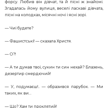
форсу. Любив він дівчат, та й пісні ж знайомі.
Згадалась йому вулиця, веселі ласкаві дівчата,
пісні на колодках, місячні ночі і ясні зорі.
— Чиї будете?
— Фашистські! — сказала Христя.
— О?!
— А ти думав твої, сукин ти син нехай? Блазень,
дезертир смердючий!
— У, подумаєш!.. — образився парубок. — Ми
таких, як ви…
— Що? Хам ти проклятий!