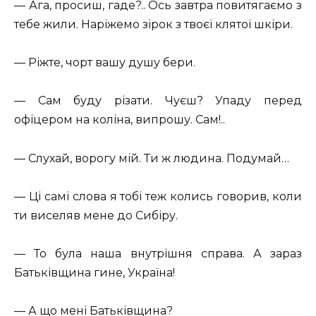
— Ага, просиш, гаде?.. Ось завтра повитягаємо з
тебе жили. Наріжемо зірок з твоєї клятої шкіри.
— Ріжте, чорт вашу душу бери.
— Сам буду різати. Чуєш? Упаду перед
офіцером на коліна, випрошу. Сам!..
— Слухай, ворогу мій. Ти ж людина. Подумай…
— Ці самі слова я тобі теж колись говорив, коли
ти виселяв мене до Сибіру.
— То була наша внутрішня справа. А зараз
Батьківщина гине, Україна!
— А що мені Батьківщина?