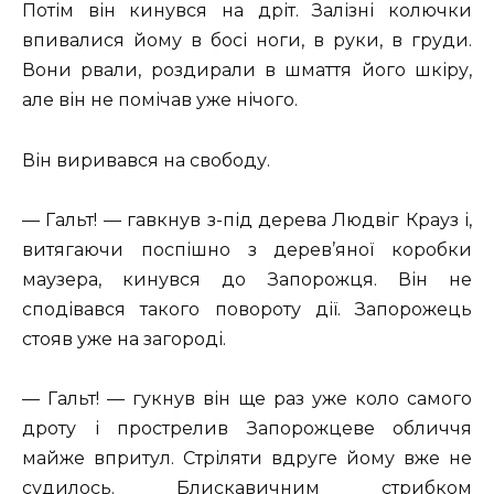
Потім він кинувся на дріт. Залізні колючки
впивалися йому в босі ноги, в руки, в груди.
Вони рвали, роздирали в шмаття його шкіру,
але він не помічав уже нічого.
Він виривався на свободу.
— Гальт! — гавкнув з-під дерева Людвіг Крауз і,
витягаючи поспішно з дерев’яної коробки
маузера, кинувся до Запорожця. Він не
сподівався такого повороту дії. Запорожець
стояв уже на загороді.
— Гальт! — гукнув він ще раз уже коло самого
дроту і прострелив Запорожцеве обличчя
майже впритул. Стріляти вдруге йому вже не
судилось. Блискавичним стрибком