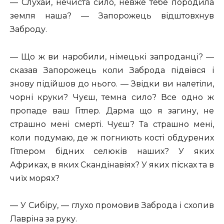
— Слухай, нечиста сило, невже тебе породила
земля наша? — Запорожець відштовхнув
Заброду.
— Що ж ви наробили, німецькі запроданці? —
сказав Запорожець коли Заброда підвівся і
знову підійшов до нього. — Звідки ви налетіли,
чорні круки? Чуєш, темна сило? Все одно ж
пропаде ваш Гітлер. Дарма що я загину, не
страшно мені смерті. Чуєш? Та страшно мені,
коли подумаю, де ж погниють кості обдурених
Гітлером бідних селюків наших? У яких
Африках, в яких Скандінавіях? У яких пісках та в
чиїх морях?
— У Сибіру, — глухо промовив Заброда і схопив
Лавріна за руку.