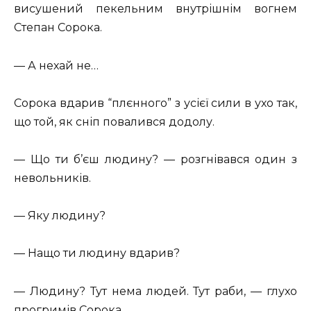
висушений пекельним внутрішнім вогнем
Степан Сорока.
— А нехай не…
Сорока вдарив “плєнного” з усієї сили в ухо так,
що той, як сніп повалився додолу.
— Що ти б’єш людину? — розгнівався один з
невольників.
— Яку людину?
— Нащо ти людину вдарив?
— Людину? Тут нема людей. Тут раби, — глухо
прогримів Сорока.