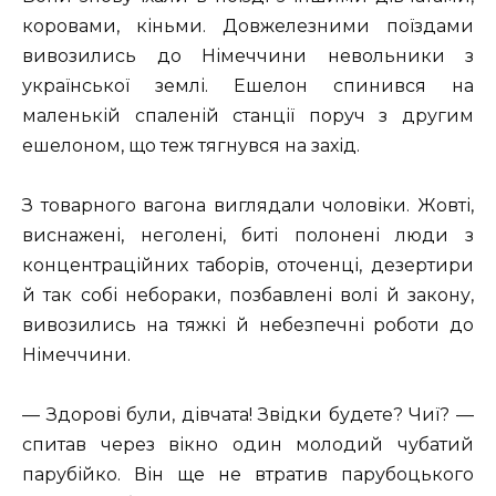
коровами, кіньми. Довжелезними поїздами
вивозились до Німеччини невольники з
української землі. Ешелон спинився на
маленькій спаленій станції поруч з другим
ешелоном, що теж тягнувся на захід.
З товарного вагона виглядали чоловіки. Жовті,
виснажені, неголені, биті полонені люди з
концентраційних таборів, оточенці, дезертири
й так собі небораки, позбавлені волі й закону,
вивозились на тяжкі й небезпечні роботи до
Німеччини.
— Здорові були, дівчата! Звідки будете? Чиї? —
спитав через вікно один молодий чубатий
парубійко. Він ще не втратив парубоцького