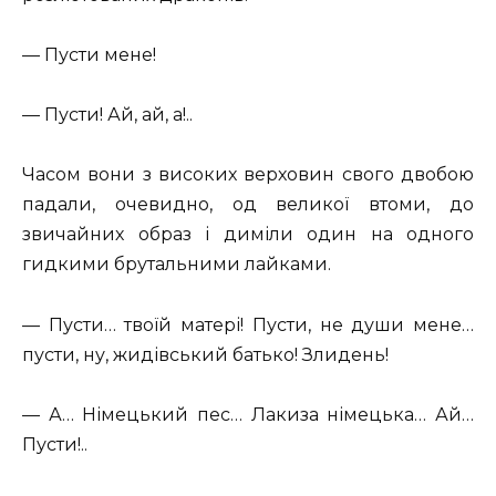
— Пусти мене!
— Пусти! Ай, ай, а!..
Часом вони з високих верховин свого двобою
падали, очевидно, од великої втоми, до
звичайних образ і диміли один на одного
гидкими брутальними лайками.
— Пусти… твоїй матері! Пусти, не души мене…
пусти, ну, жидівський батько! Злидень!
— А… Німецький пес… Лакиза німецька… Ай…
Пусти!..