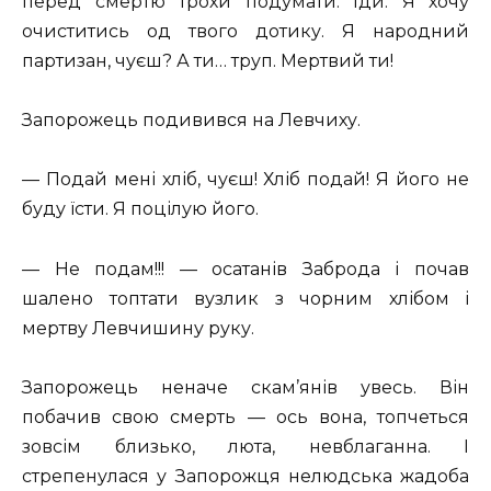
перед смертю трохи подумати. Іди. Я хочу
очиститись од твого дотику. Я народний
партизан, чуєш? А ти… труп. Мертвий ти!
Запорожець подивився на Левчиху.
— Подай мені хліб, чуєш! Хліб подай! Я його не
буду їсти. Я поцілую його.
— Не подам!!! — осатанів Заброда і почав
шалено топтати вузлик з чорним хлібом і
мертву Левчишину руку.
Запорожець неначе скам’янів увесь. Він
побачив свою смерть — ось вона, топчеться
зовсім близько, люта, невблаганна. І
стрепенулася у Запорожця нелюдська жадоба