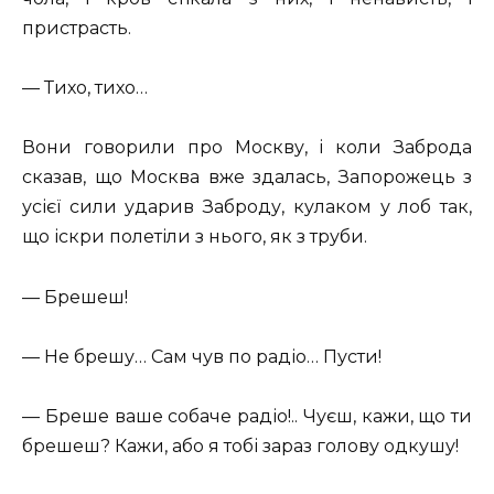
пристрасть.
— Тихо, тихо…
Вони говорили про Москву, і коли Заброда
сказав, що Москва вже здалась, Запорожець з
усієї сили ударив Заброду, кулаком у лоб так,
що іскри полетіли з нього, як з труби.
— Брешеш!
— Не брешу… Сам чув по радіо… Пусти!
— Бреше ваше собаче радіо!.. Чуєш, кажи, що ти
брешеш? Кажи, або я тобі зараз голову одкушу!