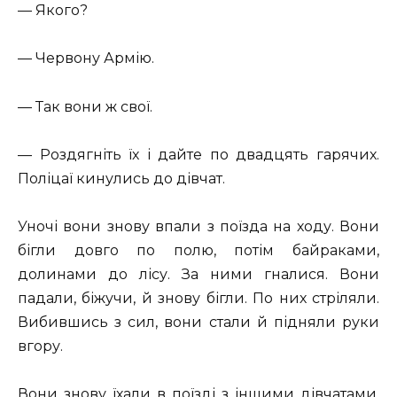
— Якого?
— Червону Армію.
— Так вони ж свої.
— Роздягніть їх і дайте по двадцять гарячих.
Поліцаї кинулись до дівчат.
Уночі вони знову впали з поїзда на ходу. Вони
бігли довго по полю, потім байраками,
долинами до лісу. За ними гналися. Вони
падали, біжучи, й знову бігли. По них стріляли.
Вибившись з сил, вони стали й підняли руки
вгору.
Вони знову їхали в поїзді з іншими дівчатами,