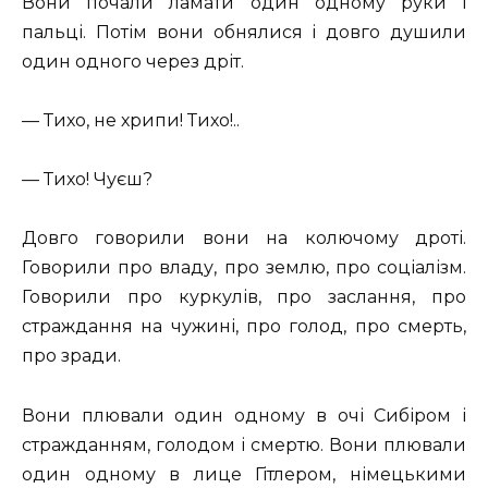
Вони почали ламати один одному руки і
пальці. Потім вони обнялися і довго душили
один одного через дріт.
— Тихо, не хрипи! Тихо!..
— Тихо! Чуєш?
Довго говорили вони на колючому дроті.
Говорили про владу, про землю, про соціалізм.
Говорили про куркулів, про заслання, про
страждання на чужині, про голод, про смерть,
про зради.
Вони плювали один одному в очі Сибіром і
стражданням, голодом і смертю. Вони плювали
один одному в лице Гітлером, німецькими