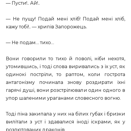
— Пусти!.. Ай!..
— Не пущу! Подай мені хліб! Подай мені хліб,
кажу тобі!.. — хрипів Запорожець.
— Не подам… тихо…
Вони говорили то тихо й поволі, ніби нехотя,
утомившись, і тоді слова виривались з їх уст, як
одинокі постріли, то раптом, коли гострота
антагонізму починала знову роздирати їхні
гарячі душі, вони розстрілювали один одного в
упор шаленими ураганами словесного вогню.
Тоді піна закипала у них на білих губах і бризки
вилітали з уст і здавалися іноді іскрами, як у
розлютованих драконів.