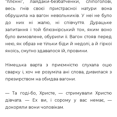
“плєнні”, лайдаки-безбатченки, сліпоголові,
весь гнів своєї пристрасної натури вона
обрушила на вагон невольників. У неї не було
до них ні жалю, ні співчуття. Дурацьке
запитання і той блюзнірський тон, яким воно
було вимовлене, обурили її. Вагон стояв перед
нею, як образ не тільки біди й недолі, а й гіркої
якоїсь, смутно здавалося їй, провини.
Німецька варта з приємністю слухала оцю
сварку і, хоч не розуміла ані слова, дивилася з
презирством на обидва вагони.
— Та годі-бо, Христе, — стримували Христю
дівчата. — Ех ви, і сорому у вас немає, —
докоряли вони чоловікам.