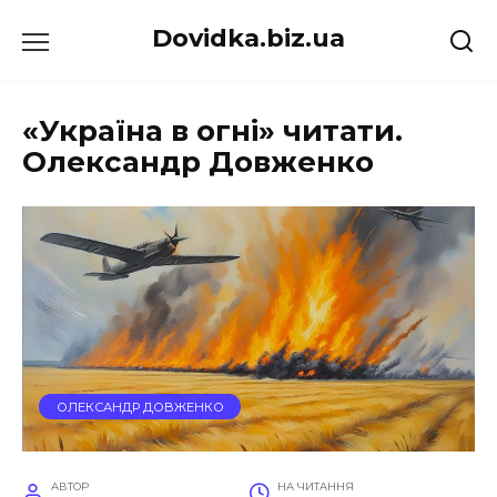
Перейти
Dovidka.biz.ua
до
вмісту
«Україна в огні» читати.
Олександр Довженко
ОЛЕКСАНДР ДОВЖЕНКО
АВТОР
НА ЧИТАННЯ