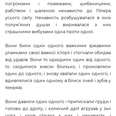
погромами і пожежами, шибеницями,
рабством і шаленою ненавистю до Гітлера
усього світу. Ненависть розбушувалася в їхніх
полум’яних душах і виривалася з них
страшними вибухами одна проти одної.
Вони били один одного важкими іржавими
уламками своєї важкої історії і стогнали обидва
від ударів. Вони то одходили один від одного,
то сходилися зовсім близько, і промовляли
один до одного, і знову хватали один одного, і
вдивлялися один одному в блиск очей і зубів у
темряві.
Вони давили один одного і притискали груди і
голови до дроту, і колючий дріт вгрузав у їхні
чола, і кров стікала з них, і ненависть, і