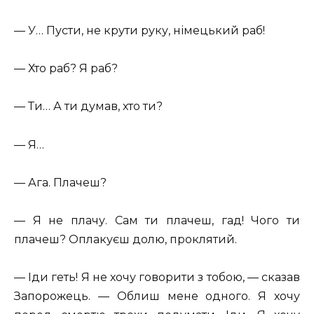
— У… Пусти, не крути руку, німецький раб!
— Хто раб? Я раб?
— Ти… А ти думав, хто ти?
— Я…
— Ага. Плачеш?
— Я не плачу. Сам ти плачеш, гад! Чого ти
плачеш? Оплакуєш долю, проклятий.
— Іди геть! Я не хочу говорити з тобою, — сказав
Запорожець. — Облиш мене одного. Я хочу