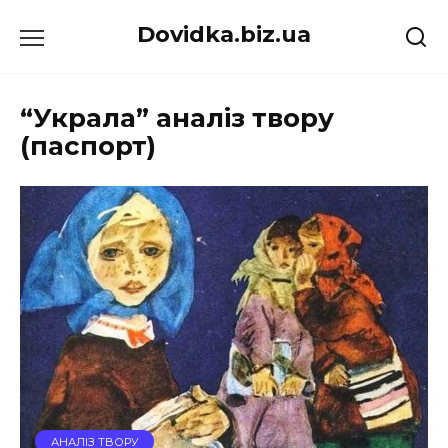
Перейти
Dovidka.biz.ua
до
вмісту
“Украла” аналіз твору
(паспорт)
АНАЛІЗ ТВОРУ