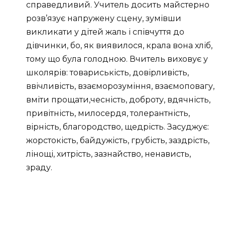
справедливий. Учитель досить майстерно
розв’язує напружену сцену, зумівши
викликати у дітей жаль і співчуття до
дівчинки, бо, як виявилося, крала вона хліб,
тому що була голодною.
Вчитель виховує у
школярів: товариськість, довірливість,
ввічливість, взаєморозуміння, взаємоповагу,
вміти прощати,чесність, доброту, вдячність,
привітність, милосердя, толерантність,
вірність, благородство, щедрість. Засуджує:
жорстокість, байдужість, грубість, заздрість,
лінощі, хитрість, зазнайство, ненависть,
зраду.