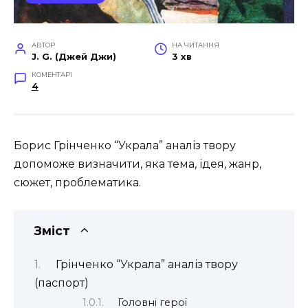
АВТОР
НА ЧИТАННЯ
J. G. (Джей Джи)
3 хв
КОМЕНТАРІ
4
Борис Грінченко “Украла” аналіз твору
допоможе визначити, яка тема, ідея, жанр,
сюжет, проблематика.
Зміст
Грінченко “Украла” аналіз твору
(паспорт)
Головні герої