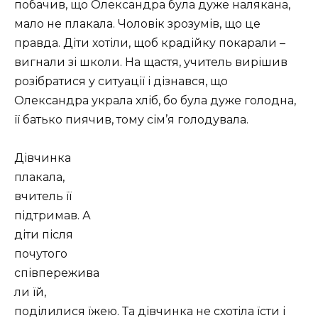
побачив, що Олександра була дуже налякана,
мало не плакала. Чоловік зрозумів, що це
правда. Діти хотіли, щоб крадійку покарали –
вигнали зі школи. На щастя, учитель вирішив
розібратися у ситуації і дізнався, що
Олександра украла хліб, бо була дуже голодна,
її батько пиячив, тому сім’я голодувала.
Дівчинка
плакала,
вчитель її
підтримав. А
діти після
почутого
співпережива
ли їй,
поділилися їжею. Та дівчинка не схотіла їсти і