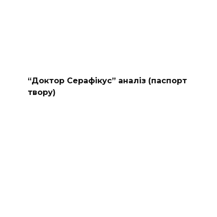
“Доктор Серафікус” аналіз (паспорт
твору)