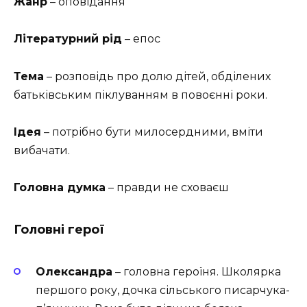
Жанр
– оповідання
Літературний рід
– епос
Тема
– розповідь про долю дітей, обділених
батьківським піклуванням в повоєнні роки.
Ідея
– потрібно бути милосердними, вміти
вибачати.
Головна думка
– правди не сховаєш
Головні герої
Олександра
– головна героїня. Школярка
першого року, дочка сільського писарчука-