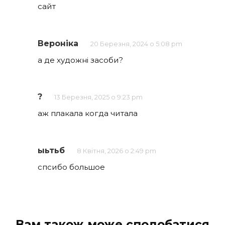
сайт
Вероніка
20 Березня, 2024 о 5:08 pm
а де художні засоби?
?
13 Березня, 2025 о 9:23 pm
аж плакала когда читала
ыьтьб
8 Квітня, 2026 о 2:49 pm
спсибо большое
Вам також може сподобатися