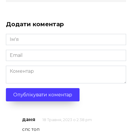
Додати коментар
Ім'я
*
Email
*
Коментар
даня
18 Травня, 2023 о 2:38 pm
спс топ