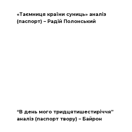
«Таємниця країни суниць» аналіз
(паспорт) – Радій Полонський
“В день мого тридцятишестиріччя”
аналіз (паспорт твору) – Байрон