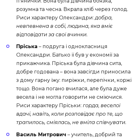
п’янички. Вона
була дівчина боязка,
розумна та чесна. Вкрала хліб через голод.
Риси характеру Олександри:
добра,
невпевнена в собі, людина, яка вміє
відповідати за свої вчинки.
Пріська
– подруга і однокласниця
Олександри. Батько її був у економії за
прикажчика. Пріська була дівчина сита,
добре годована – вона завсігди приносила
з дому гарну їжу: пиріжки, перепічки, коржі
тощо. Вона погано вчилася, але була дуже
весела і не могла говорити не сміючися.
Риси характеру Пріськи:
горда, веселої
вдачі, навіть, коли розповідає про те, що
трапилось, сміялась, не вміла співчувати.
Василь Митрович
– учитель, добрий та