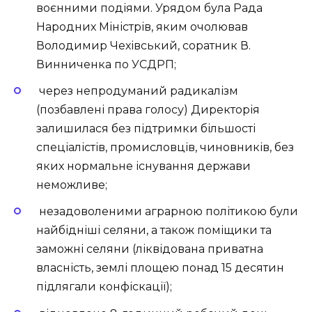
воєнними подіями. Урядом була Рада
Народних Міністрів, яким очолював
Володимир Чехівський, соратник В.
Винниченка по УСДРП;
через непродуманий радикалізм
(позбавлені права голосу) Директорія
залишилася без підтримки більшості
спеціалістів, промисловців, чиновників, без
яких нормальне існування держави
неможливе;
незадоволеними аграрною політикою були
найбідніші селяни, а також поміщики та
заможні селяни (ліквідована приватна
власність, землі площею понад 15 десятин
підлягали конфіскації);