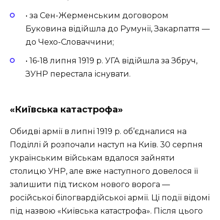
• за Сен-Жерменським договором
Буковина відійшла до Румунії, Закарпаття —
до Чехо-Словаччини;
• 16-18 липня 1919 р. УГА відійшла за Збруч,
ЗУНР перестала існувати.
«Київська катастрофа»
Обидві армії в липні 1919 р. об’єдналися на
Поділлі й розпочали наступ на Київ. 30 серпня
українським військам вдалося зайняти
столицю УНР, але вже наступного довелося її
залишити під тиском нового ворога —
російської білогвардійської армії. Ці події відомі
під назвою «Київська катастрофа». Після цього