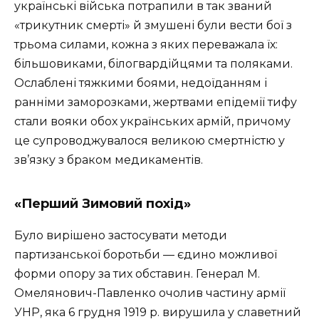
українські війська потрапили в так званий
«трикутник смерті» й змушені були вести бої з
трьома силами, кожна з яких переважала їх:
більшовиками, білогвардійцями та поляками.
Ослаблені тяжкими боями, недоїданням і
ранніми заморозками, жертвами епідемії тифу
стали вояки обох українських армій, причому
це супроводжувалося великою смертністю у
зв’язку з браком медикаментів.
«Перший Зимовий похід»
Було вирішено застосувати методи
партизанської боротьби — єдино можливої
форми опору за тих обставин. Генерал М.
Омелянович-Павленко очолив частину армії
УНР, яка 6 грудня 1919 р. вирушила у славетний