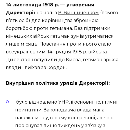
14 листопада 1918 р. — утворення
Директорії
на чолі з
В. Винниченком
(всього
п’ять осіб) для керівництва збройною
боротьбою проти гетьмана. Без підтримки
німецьких військ гетьман зумів утриматися
лише місяць. Повстання проти нього стало
всеукраїнським. 14 грудня 1918 р. війська
Директорії вступили до Києва, гетьман зрікся
влади і виїхав за кордон.
Внутрішня політика урядів Директорії:
було відновлено УНР, її основні політичні
принципи. Законодавча влада мала
належати Трудовому конгресові, але він
проіснував лише тиждень у зв’язку з