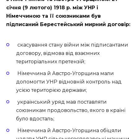
січня (9 лютого) 1918 р. між УНР і
Німеччиною та її союзниками був
підписаний Берестейський мирний договір:
скасування стану війни між підписантами
договору, відмова від взаємних
територіальних претензій;
Німеччина й Австро-Угорщина мали
допомогти УНР відновній контроль над
усією територією держави;
український уряд мав поставляти
союзникам продовольство, якого в країні
було вдосталь;
Німеччина й Австро-Угорщина обіцяли
надати УНР сільськогосподарські машини