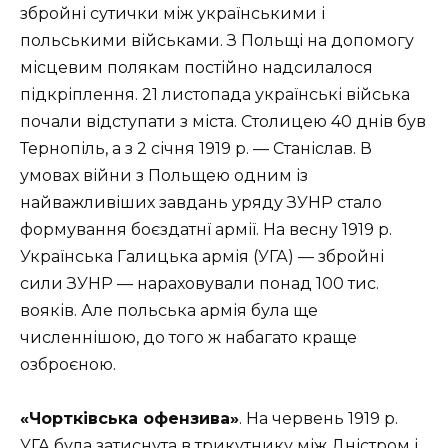
збройні сутички між українськими і
польськими військами. З Польщі на допомогу
місцевим полякам постійно надсилалося
підкріплення. 21 листопада українські війська
почали відступати з міста. Столицею 40 днів був
Тернопіль, а з 2 січня 1919 р. — Станіслав. В
умовах війни з Польщею одним із
найважливіших завдань уряду ЗУНР стало
формування боєздатнї армії. На весну 1919 р.
Українська Галицька армія (УГА) — збройні
сили ЗУНР — нараховували понад 100 тис.
вояків. Але польська армія була ще
численнішою, до того ж набагато краще
озброєною.
«Чортківська офензива»
. На червень 1919 р.
УГА була затиснута в трикутнику між Дністром і