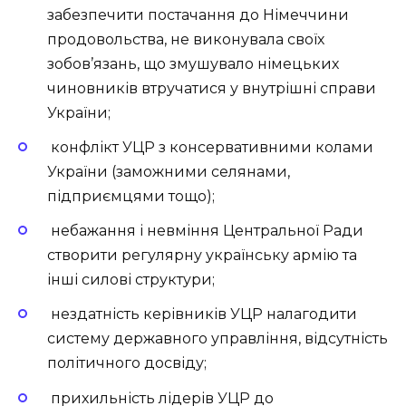
забезпечити постачання до Німеччини
продовольства, не виконувала своїх
зобов’язань, що змушувало німецьких
чиновників втручатися у внутрішні справи
України;
конфлікт УЦР з консервативними колами
України (заможними селянами,
підприємцями тощо);
небажання і невміння Центральної Ради
створити регулярну українську армію та
інші силові структури;
нездатність керівників УЦР налагодити
систему державного управління, відсутність
політичного досвіду;
прихильність лідерів УЦР до