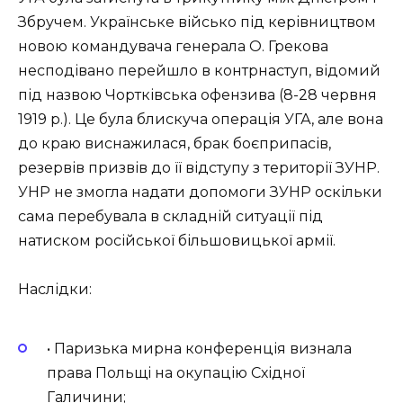
Збручем. Українське військо під керівництвом
новою командувача генерала О. Грекова
несподівано перейшло в контрнаступ, відомий
під назвою Чортківська офензива (8-28 червня
1919 р.). Це була блискуча операція УГА, але вона
до краю виснажилася, брак боєприпасів,
резервів призвів до її відступу з території ЗУНР.
УНР не змогла надати допомоги ЗУНР оскільки
сама перебувала в складній ситуації під
натиском російської більшовицької армії.
Наслідки:
• Паризька мирна конференція визнала
права Польщі на окупацію Східної
Галичини;