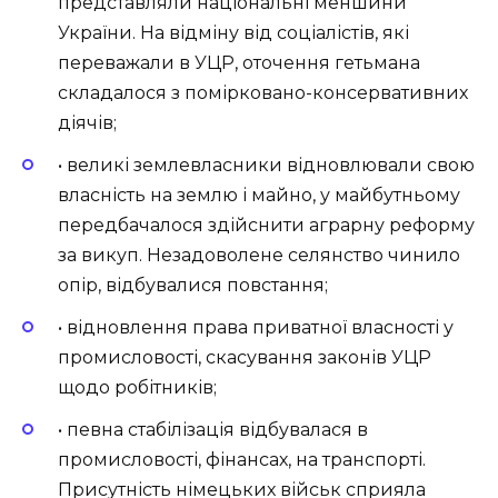
представляли національні меншини
України. На відміну від соціалістів, які
переважали в УЦР, оточення гетьмана
складалося з помірковано-консервативних
діячів;
• великі землевласники відновлювали свою
власність на землю і майно, у майбутньому
передбачалося здійснити аграрну реформу
за викуп. Незадоволене селянство чинило
опір, відбувалися повстання;
• відновлення права приватної власності у
промисловості, скасування законів УЦР
щодо робітників;
• певна стабілізація відбувалася в
промисловості, фінансах, на транспорті.
Присутність німецьких військ сприяла