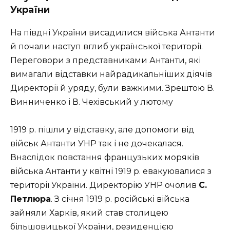
України
На півдні України висадилися війська Антанти
й почали наступ вглиб української території.
Переговори з представниками Антанти, які
вимагали відставки найрадикальніших діячів
Директорії й уряду, були важкими. Зрештою В.
Винниченко і В. Чехівський у лютому
1919 р. пішли у відставку, але допомоги від
військ Антанти УНР так і не дочекалася.
Внаслідок повстання французьких моряків
війська Антанти у квітні 1919 р. евакуювалися з
території України. Директорію УНР очолив
С.
Петлюра
. З січня 1919 р. російські війська
зайняли Харків, який став столицею
більшовицької України, резиденцією