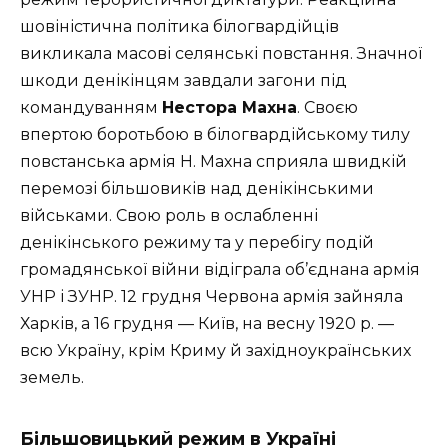
шовіністична політика білогвардійців
викликала масові селянські повстання. Значної
шкоди денікінцям завдали загони під
командуванням
Нестора Махна
. Своєю
впертою боротьбою в білогвардійському тилу
повстанська армія Н. Махна сприяла швидкій
перемозі більшовиків над денікінськими
військами. Свою роль в ослабленні
денікінського режиму та у перебігу подій
громадянської війни відіграла об’єднана армія
УНР і ЗУНР. 12 грудня Червона армія зайняла
Харків, а 16 грудня — Київ, на весну 1920 р. —
всю Україну, крім Криму й західноукраїнських
земель.
Більшовицький режим в Україні