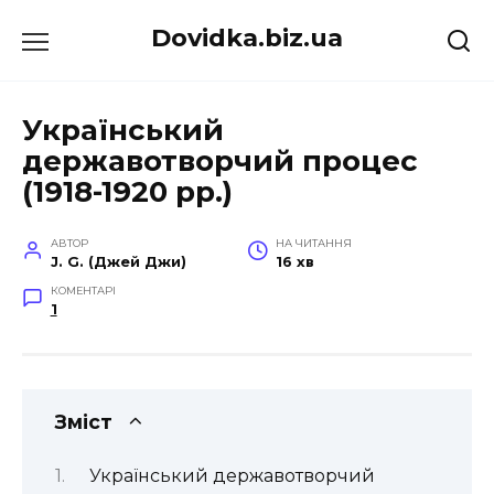
Перейти
Dovidka.biz.ua
до
вмісту
Український
державотворчий процес
(1918-1920 рр.)
АВТОР
НА ЧИТАННЯ
J. G. (Джей Джи)
16 хв
КОМЕНТАРІ
1
Зміст
Український державотворчий