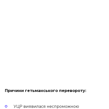
Причини гетьманського перевороту:
УЦР виявилася неспроможною