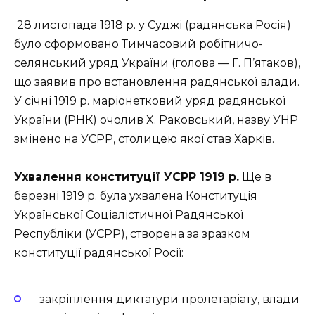
28 листопада 1918 р. у Суджі (радянська Росія)
було сформовано Тимчасовий робітничо-
селянський уряд України (голова — Г. П’ятаков),
що заявив про встановлення радянської влади.
У січні 1919 р. маріонетковий уряд радянської
України (РНК) очолив X. Раковський, назву УНР
змінено на УСРР, столицею якої став Харків.
Ухвалення конституції УСРР 1919 р.
Ще в
березні 1919 р. була ухвалена Конституція
Української Соціалістичної Радянської
Республіки (УСРР), створена за зразком
конституції радянської Росії:
закріплення диктатури пролетаріату, влади