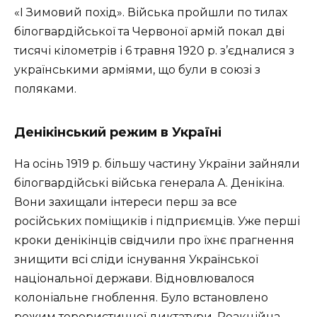
«І Зимовий похід». Війська пройшли по тилах
білогвардійської та Червоної армій покал дві
тисячі кілометрів і 6 травня 1920 р. з’єдналися з
українськими арміями, що були в союзі з
поляками.
Денікінський режим в Україні
На осінь 1919 р. більшу частину України зайняли
білогвардійські війська генерала А. Денікіна.
Вони захищали інтереси перш за все
російських поміщиків і підприємців. Уже перші
кроки денікінців свідчили про їхнє прагнення
знищити всі сліди існування Української
національної держави. Відновлювалося
колоніальне гноблення. Було встановлено
режим терористичної диктатури. Реакційна