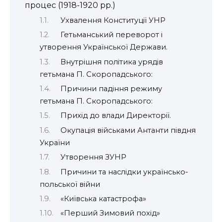
процес (1918-1920 рр.)
Ухвалення Конституції УНР
Гетьманський переворот і
утворення Української Держави.
Внутрішня політика урядів
гетьмана П. Скоропадського:
Причини падіння режиму
гетьмана П. Скоропадського:
Прихід до влади Директорії.
Окупація військами Антанти півдня
України
Утворення ЗУНР
Причини та наслідки українсько-
польської війни
«Київська катастрофа»
«Перший Зимовий похід»