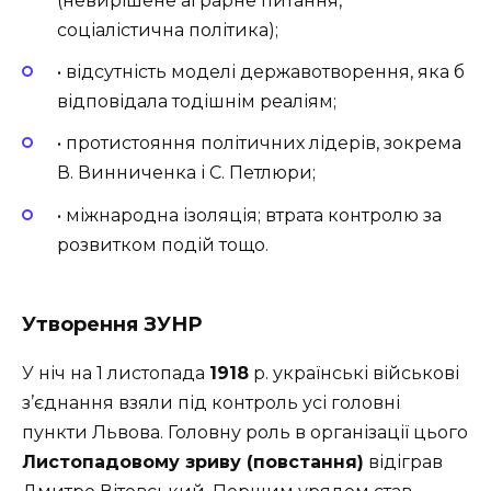
(невирішене аграрне питання,
соціалістична політика);
• відсутність моделі державотворення, яка б
відповідала тодішнім реаліям;
• протистояння політичних лідерів, зокрема
В. Винниченка і С. Петлюри;
• міжнародна ізоляція; втрата контролю за
розвитком подій тощо.
Утворення ЗУНР
У ніч на 1 листопада
1918
р. українські військові
з’єднання взяли під контроль усі головні
пункти Львова. Головну роль в організації цього
Листопадовому зриву (повстання)
відіграв