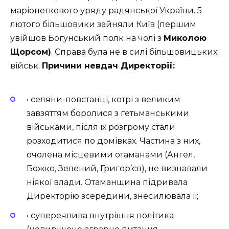
маріонеткового уряду радянської України. 5
лютого більшовики зайняли Київ (першим
увійшов Богунський полк на чолі з
Миколою
Щорсом)
. Справа була не в силі більшовицьких
військ.
Причини невдач Директорії:
• селяни-повстанці, котрі з великим
завзяттям боролися з гетьманськими
військами, після їх розгрому стали
розходитися по домівках. Частина з них,
очолена місцевими отаманами (Ангел,
Божко, Зелений, Григор’єв), не визнавали
ніякої влади. Отаманщина підривала
Директорію зсередини, знесилювала її;
• суперечлива внутрішня політика