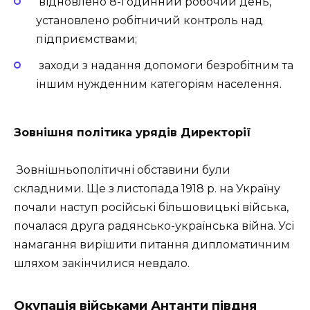
відновлено 8-годинний робочий день,
установлено робітничий контроль над
підприємствами;
заходи з надання допомоги безробітним та
іншим нужденним категоріям населення.
Зовнішня політика урядів Директорії
Зовнішньополітичні обставини були
складними. Ще з листопада 1918 р. на Україну
почали наступ російські більшовицькі війська,
почалася друга радянсько-українська війна. Усі
намагання вирішити питання дипломатичним
шляхом закінчилися невдало.
Окупація військами Антанти півдня