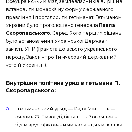
Всеукраїнський з’їзд землевласників вирішив
встановити монархічну форму державного
правління і проголосити гетьманат. Гетьманом
України було проголошено генерала
Павла
Скоропадського.
Серед його перших рішень
було встановлення Української Держави
замість УНР (Грамота до всього українського
народу, Закон «про Тимчасовий державний
устрій України»).
Внутрішня політика урядів гетьмана П.
Скоропадського:
• гетьманський уряд — Раду Міністрів —
очолив Ф. Лизогуб, більшість його членів
були зрусифікованими українцями, кілька