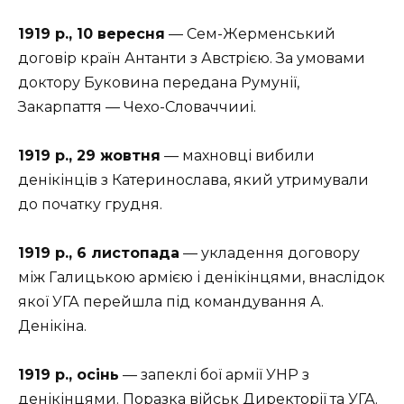
1919 р., 10 вересня
— Сем-Жерменський
договір країн Антанти з Австрією. За умовами
доктору Буковина передана Румунії,
Закарпаття — Чехо-Словаччииі.
1919 р., 29 жовтня
— махновці вибили
денікінців з Катеринослава, який утримували
до початку грудня.
1919 р., 6 листопада
— укладення договору
між Галицькою армією і денікінцями, внаслідок
якої УГА перейшла під командування А.
Денікіна.
1919 р., осінь
— запеклі бої армії УНР з
денікінцями. Поразка військ Директорії та УГА.