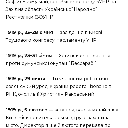
Софійському майдані. Змінено назву ЗУНР на
Західна область Української Народної
Республіки (ЗОУНР).
1919 р., 23-28 січня
— засідання в Києві
Трудового конгресу, парламенту УНР.
1919 р., 23-31 січня
— Хотинське повстання
проти румунської окупації Бессарабії.
1919 р., 29 січня
— Тимчасовий робітничо-
селянський уряд України реорганізовано в
РНК, очолив її Християн Раковський.
1919 р., 5 лютого
— вступ радянських військ у
Київ. Більшовицька армія вдруге захопила
місто. Директорія ще 2 лютого переїхала до