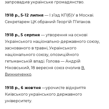
запровадив українське громадянство.
1918 р., 5-12 липня
— І з’їзд КП(б)У в Москві.
Секретарем ЦК обраний Георгій П’ятаков.
1918 р., 5 серпня
— утворення на основі
Українського національно-державного союзу,
заснованого в травні, Українського
національного союзу, опозиційного
гетьманській владі. Голова — Андрій
Ніковський, 18 вересня союз очолив
В.
Винниченко
.
1918 р., 6 жовтня
—урочисте відкриття
Київського українського державного
університету.