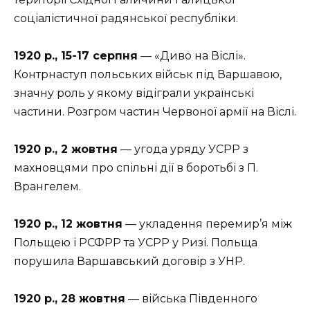
соціалістичної радянської республіки.
1920 р., 15-17 серпня
— «Диво на Віслі».
Контрнаступ польських військ під Варшавою,
значну роль у якому відіграли українські
частини. Розгром частин Червоної армії на Віслі.
1920 р., 2 жовтня
— угода уряду УСРР з
махновцями про спільні дії в боротьбі з П.
Врангелем.
1920 р., 12 жовтня
— укладення перемир’я між
Польщею і РСФРР та УСРР у Ризі. Польща
порушила Варшавський договір з УНР.
1920 р., 28 жовтня
— війська Південного