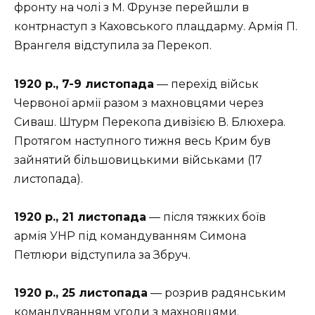
фронту на чолі з М. Фрунзе перейшли в
контрнаступ з Каховського плацдарму. Армія П.
Врангеля відступила за Перекоп.
1920 р., 7-9 листопада
— перехід військ
Червоної армії разом з махновцями через
Сиваш. Штурм Перекопа дивізією В. Блюхера.
Протягом наступного тижня весь Крим був
зайнятий більшовицькими військами (17
листопада).
1920 р., 21 листопада
— після тяжких боїв
армія УНР під командуванням Симона
Петлюри відступила за Збруч.
1920 р., 25 листопада
— розрив радянським
командуванням угоди з махновцями.