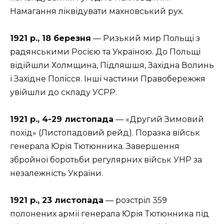
Намагання ліквідувати махновський рух.
1921 р., 18 березня
— Ризький мир Польщі з
радянськими Росією та Україною. До Польщі
відійшли Холмщина, Підляшшя, Західна Волинь
і Західне Полісся. Інші частини Правобережжя
увійшли до складу УСРР.
1921 р., 4-29 листопада
— «Другий Зимовий
похід» (Листопадовий рейд). Поразка військ
генерала Юрія Тютюнника. Завершення
збройної боротьби регулярних військ УНР за
незалежність України.
1921 р., 23 листопада
— розстріл 359
полонених армії генерала Юрія Тютюнника під