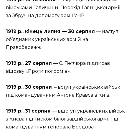
військами Галичини. Перехід Галицької армії
за Збруч на допомогу армії УНР.
1919 р., кінець липня — 30 серпня
— наступ
об’єднаних українських армій на
Правобережжі.
1919 р., 27 серпня
— С. Петлюра підписав
відозву «Проти погромів».
1919 р., 30 серпня
– вступ українських військ
під командуванням Антона Кравса в Київ.
1919 р., 31 серпня
— відступ українських військ
з Києва під тиском білогвардійської армії під
командуванням генерала Бредова.