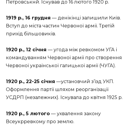
Петровськнй. Існував до 16 лютого 1920 р.
1919 р., 16 грудня
— денікінці залишили Київ.
Вступ до міста частин Червоної армії. Третій
прихід більшовиків.
1920 р., 12 січня
— угода між ревкомом УГА і
командуванням Червоної армії про створення
Червоної української галицької армії (ЧУГА).
1920 р., 22-25 січня
—установчий з’їзд УКП.
Оформлення партії шляхом реорганізації
УСДРП (незалежних). Існувала до квітня 1925 р.
1920 р., 5 лютого
— ухвалення закону
Всеукрревкому про землю.