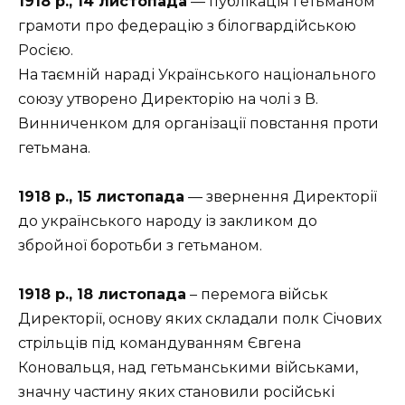
1918 р., 14 листопада
— публікація гетьманом
грамоти про федерацію з білогвардійською
Росією.
На таємній нараді Українського національного
союзу утворено Директорію на чолі з В.
Винниченком для організації повстання проти
гетьмана.
1918 р., 15 листопада
— звернення Директорії
до українського народу із закликом до
збройної боротьби з гетьманом.
1918 р., 18 листопада
– перемога військ
Директорії, основу яких складали полк Січових
стрільців під командуванням Євгена
Коновальця, над гетьманськими військами,
значну частину яких становили російські