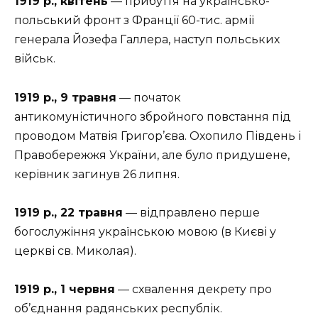
1919 р., квітень
— прибуття на українсько-
польський фронт з Франції 60-тис. армії
генерала Йозефа Галлера, наступ польських
військ.
1919 р., 9 травня
— початок
антикомуністичного збройного повстання під
проводом Матвія Григор’єва. Охопило Південь і
Правобережжя України, але було придушене,
керівник загинув 26 липня.
1919 р., 22 травня
— відправлено перше
богослужіння українською мовою (в Києві у
церкві св. Миколая).
1919 р., 1 червня
— схвалення декрету про
об’єднання радянських республік.