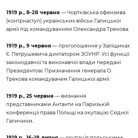
1919 р., 8-28 червня
— Чортківська офензива
(контрнаступ) українських військ Галицької
армії під командуванням Олександра Трекова.
1919 р., 9 червня
— проголошення у Заліщиках
Є. Петрушевича диктатором ЗОУНР. Усі функції
законодавчої та виконавчої влади передані
Президентові. Призначення генерала О.
Трекова командувачем Галицької армії.
1919 р., 25 червня
— визнання
представниками Антанти на Паризькій
конференції права Польщі на окупацію Східної
Галичини.
1919 р., 16-18 липня
— окупація польськими