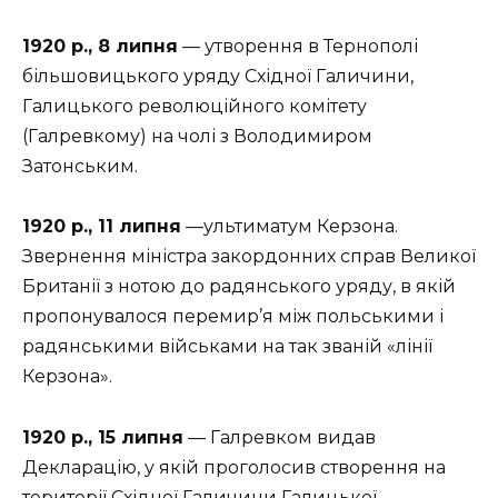
1920 р., 8 липня
— утворення в Тернополі
більшовицького уряду Східної Галичини,
Галицького революційного комітету
(Галревкому) на чолі з Володимиром
Затонським.
1920 р., 11 липня
—ультиматум Керзона.
Звернення міністра закордонних справ Великої
Британії з нотою до радянського уряду, в якій
пропонувалося перемир’я між польськими і
радянськими військами на так званій «лінії
Керзона».
1920 р., 15 липня
— Галревком видав
Декларацію, у якій проголосив створення на
території Східної Галичини Галицької