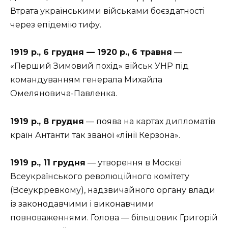
Втрата українськими військами боєздатності
через епідемію тифу.
1919 р., 6 грудня — 1920 р., 6 травня
—
«Перший Зимовий похід» військ УНР під
командуванням генерала Михайла
Омеляновича-Павленка.
1919 р., 8 грудня
— поява на картах дипломатів
країн Антанти так званої «лінії Керзона».
1919 р., 11 грудня
— утворення в Москві
Всеукраїнського революційного комітету
(Всеукрревкому), надзвичайного органу влади
із законодавчими і виконавчими
повноваженнями. Голова — більшовик Григорій