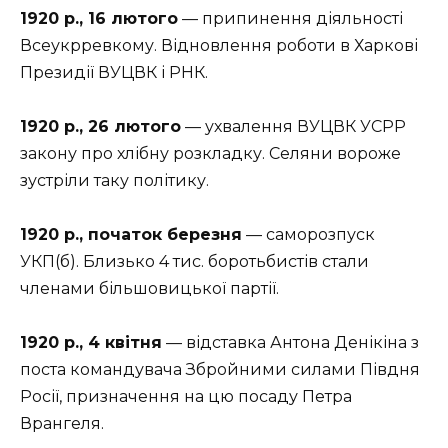
1920 р., 16 лютого
— припинення діяльності
Всеукрревкому. Відновлення роботи в Харкові
Президії ВУЦВК і РНК.
1920 р., 26 лютого
— ухвалення ВУЦВК УСРР
закону про хлібну розкладку. Селяни вороже
зустріли таку політику.
1920 р., початок березня
— саморозпуск
УКП(б). Близько 4 тис. боротьбистів стали
членами більшовицької партії.
1920 р., 4 квітня
— відставка Антона Денікіна з
поста командувача Збройними силами Півдня
Росії, призначення на цю посаду Петра
Врангеля.