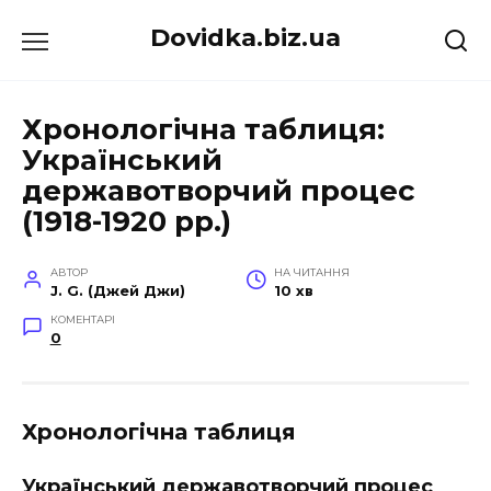
Перейти
Dovidka.biz.ua
до
вмісту
Хронологічна таблиця:
Український
державотворчий процес
(1918-1920 рр.)
АВТОР
НА ЧИТАННЯ
J. G. (Джей Джи)
10 хв
КОМЕНТАРІ
0
Хронологічна таблиця
Український державотворчий процес