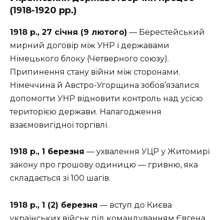
(1918-1920 рр.)
1918 р., 27 січня (9 лютого)
— Берестейський
мирний договір між УНР і державами
Німецького блоку (Четверного союзу).
Припинення стану війни між сторонами.
Німеччина й Австро-Угорщина зобов’язалися
допомогти УНР відновити контроль над усісю
територією держави. Налагодження
взаємовигідної торгівлі.
1918 р., 1 березня
— ухвалення УЦР у Житомирі
закону про грошову одиницю — гривню, яка
складається зі 100 шагів.
1918 р., 1 (2) березня
— вступ до Києва
українських військ під командуванням Євгена