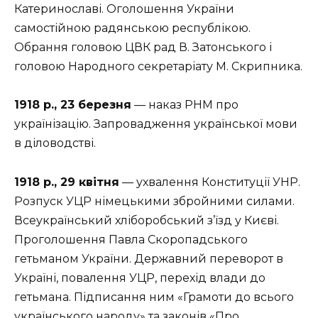
Катеринославі. Оголошення України
самостійною радянською республікою.
Обрання головою ЦВК рад В. Затонського і
головою Народного секретаріату М. Скрипника.
1918 р., 23 березня
— наказ РНМ про
українізацію. Запровадження української мови
в діловодстві.
1918 р., 29 квітня
— ухвалення Конституції УНР.
Розпуск УЦР німецькими збройними силами.
Всеукраїнський хліборобський з’їзд у Києві.
Проголошення Павла Скоропадського
гетьманом України. Державний переворот в
Україні, повалення УЦР, перехід влади до
гетьмана. Підписання ним «Грамоти до всього
українського народу» та законів «Про