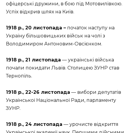
офіцерські дружини, в бою під Мотовилівкою.
Успіх відкрив шлях на Київ.
1918 р., 20 листопада –
початок наступу на
Україну більшовицьких військ на чолі з
Володимиром Антоновим-Овсієнком.
1918 р., 21 листопада
— українські війська
почали покидати Львів. Столицею ЗУНР став
Тернопіль.
1918 р., 22-26 листопада
— вибори депутатів
Української Національної Ради, парламенту
ЗУНР.
1918 р., 24 листопада
— урочисте відкриття
Української академії наук. Першими дійсними