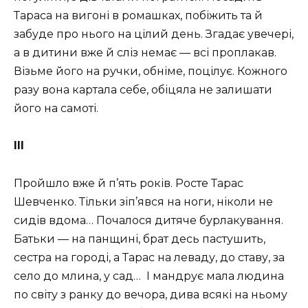
Тараса на вигоні в ромашках, побіжить та й
забуде про нього на цілий день. Згадає увечері,
а в дитини вже й сліз немає — всі проплакав.
Візьме його на ручки, обніме, поцілує. Кожного
разу вона картала себе, обіцяла не залишати
його на самоті.
III
Пройшло вже й п’ять років. Росте Тарас
Шевченко. Тільки зіп’явся на ноги, ніколи не
сидів вдома… Почалося дитяче бурлакування.
Батьки — на панщині, брат десь пастушить,
сестра на городі, а Тарас на леваду, до ставу, за
село до млина, у сад… І мандрує мала людина
по світу з ранку до вечора, дива всякі на ньому