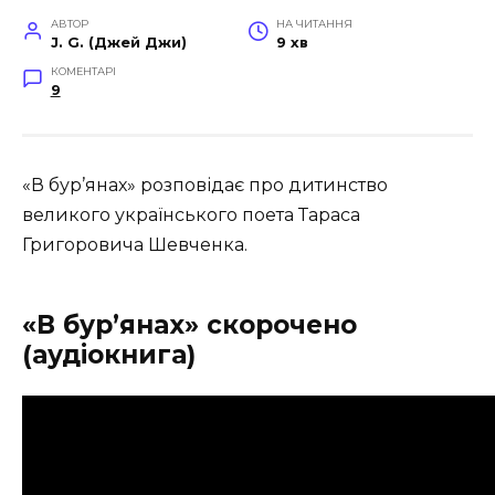
АВТОР
НА ЧИТАННЯ
J. G. (Джей Джи)
9 хв
КОМЕНТАРІ
9
«В бур’янах» розповідає про дитинство
великого українського поета Тараса
Григоровича Шевченка.
«В бур’янах» скорочено
(аудіокнига)