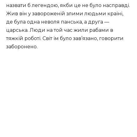
назвати б легендою, якби це не було насправді.
Жив він у завороженій злими людьми країні,
де була одна неволя панська, а друга —
царська. Люди на той час жили рабами в
тяжкій роботі. Світ їм було зав’язано, говорити
заборонено.