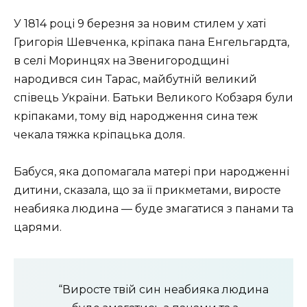
У 1814 році 9 березня за новим стилем у хаті
Григорія Шевченка, кріпака пана Енгельгардта,
в селі Моринцях на Звенигородщині
народився син Тарас, майбутній великий
співець України. Батьки Великого Кобзаря були
кріпаками, тому від народження сина теж
чекала тяжка кріпацька доля.
Бабуся, яка допомагала матері при народженні
дитини, сказала, що за її прикметами, виросте
неабияка людина — буде змагатися з панами та
царями.
“Виросте твій син неабияка людина