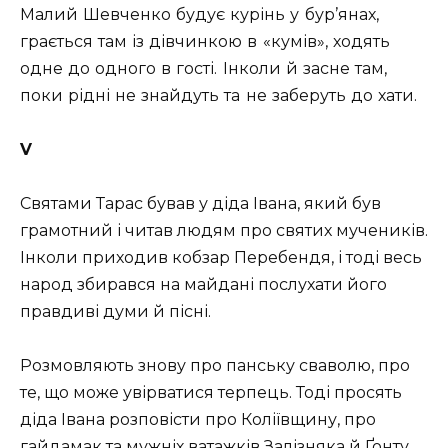
Малий Шевченко будує курінь у бур’янах,
грається там із дівчинкою в «кумів», ходять
одне до одного в гості. Інколи й засне там,
поки рідні не знайдуть та не заберуть до хати.
V
Святами Тарас бував у діда Івана, який був
грамотний і читав людям про святих мучеників.
Інколи приходив кобзар Перебендя, і тоді весь
народ збирався на майдані послухати його
правдиві думи й пісні.
Розмовляють знову про панську сваволю, про
те, що може увірватися терпець. Тоді просять
діда Івана розповісти про Коліївщину, про
гайдамак та мужніх ватажків Залізняка й Ґонту.