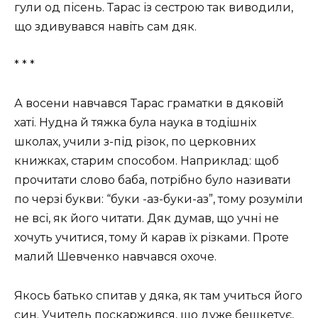
гули од пісень. Тарас із сестрою так виводили,
що здивувався навіть сам дяк.
* * *
А восени навчався Тарас граматки в дяковій
хаті. Нудна й тяжка була наука в тодішніх
школах, учили з-під різок, по церковних
книжках, старим способом. Наприклад: щоб
прочитати слово баба, потрібно було називати
по черзі букви: “буки -аз-буки-аз”, тому розуміли
не всі, як його читати. Дяк думав, що учні не
хочуть учитися, тому й карав їх різками. Проте
малий Шевченко навчався охоче.
Якось батько спитав у дяка, як там учиться його
син. Учитель поскаржився, що дуже бешкетує,