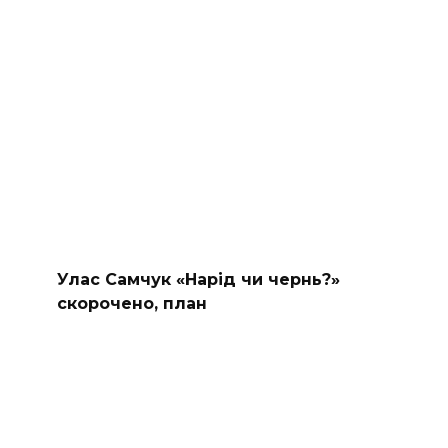
Улас Самчук «Нарід чи чернь?»
скорочено, план