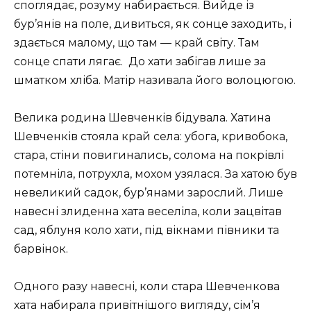
споглядає, розуму набирається. Вийде із
бур’янів на поле, дивиться, як сонце заходить, і
здається малому, що там — край світу. Там
сонце спати лягає. До хати забігав лише за
шматком хліба. Матір називала його волоцюгою.
Велика родина Шевченків бідувала. Хатина
Шевченків стояла край села: убога, кривобока,
стара, стіни повигинались, солома на покрівлі
потемніла, потрухла, мохом узялася. За хатою був
невеликий садок, бур’янами зарослий. Лише
навесні злиденна хата веселіла, коли зацвітав
сад, яблуня коло хати, під вікнами півники та
барвінок.
Одного разу навесні, коли стара Шевченкова
хата набирала привітнішого вигляду, сім’я