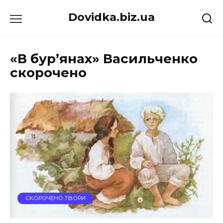
Перейти
Dovidka.biz.ua
до
вмісту
«В бур’янах» Васильченко
скорочено
СКОРОЧЕНО ТВОРИ