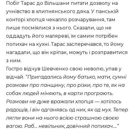
Побіг Тарас до Вільшани питати дозволу на
учнівство в хлипнянського дяка. У панській
конторі хлопця чекалло розчарування, там
лише посміялися з нього. Сказали, що не
оддадуть його маляреві, їм самим потрібен
попихач на кухні. Тарас засперечався, то йому
нагадали, що він кріпак, можуть і розправитися
з ним.
Гостро відчув Шевченко свою неволю, упав у
відчай. “
Пригадались йому батько, мати, сумні
розмови про панщину, про різки, про те, як на
собак людей міняють, в карти програють.
Розмови не дуже вражали хлопця — хотілось
радощів, і він одганявсь од них, як од мух. Тепер
лягли вони на нього всією страшною своєю
вагою. Раб… невільник, довічний попихач….”