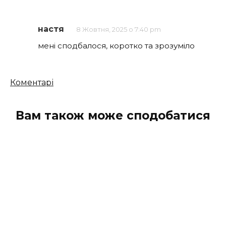
настя
8 Жовтня, 2025 о 7:40 pm
мені сподбалося, коротко та зрозуміло
Кількість
Коментарі
коментарів
Вам також може сподобатися