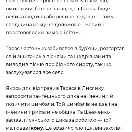
свиті, босий і простоволосий. Казали, що,
вмираючи, батько казав, що з Тараса буде
велика людина або велике ледащо — тому
спадщина йому не допоможе… Босий і
простоволосий зимою і літом…
Тарас частенько забивався в бур’яни, розгортав
свій
зшиточок з піснями та щедрівками
та
виводив пісню про бідного сироту, так що
заслухувалося все село.
Якось дяк відправив Тараса в Лисянку
запросити тамтешнього дяка на іменини й
позичити цимбали. Той цимбалів не дав і на
іменини приїхати не обіцяв. Та Шевченко
застав лисянського дяка за роботою — той
малював
ікону
. Це вразило хлопця, він захотів і