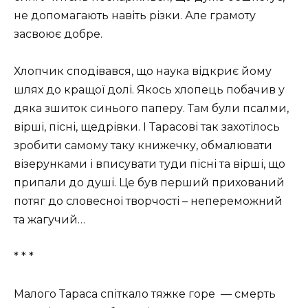
не допомагають навіть різки. Але грамоту
засвоює добре.
Хлопчик сподівався, що наука відкриє йому
шлях до кращої долі. Якось хлопець побачив у
дяка зшиток синього паперу. Там були псалми,
вірші, пісні, щедрівки. І Тарасові так захотілось
зробити самому таку книжечку, обмалювати
візерунками і вписувати туди пісні та вірші, що
припали до душі. Це був перший прихований
потяг до словесної творчості – непереможний
та жагучий…
* * *
Малого Тараса спіткало тяжке горе — смерть