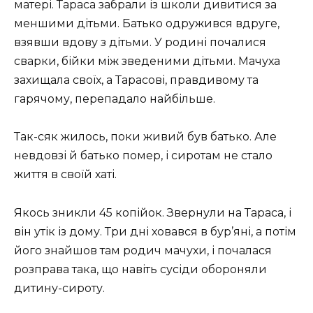
матері. Тараса забрали із школи дивитися за
меншими дітьми. Батько одружився вдруге,
взявши вдову з дітьми. У родині почалися
сварки, бійки між зведеними дітьми. Мачуха
захищала своїх, а Тарасові, правдивому та
гарячому, перепадало найбільше.
Так-сяк жилось, поки живий був батько. Але
невдовзі й батько помер, і сиротам не стало
життя в своїй хаті.
Якось зникли 45 копійок. Звернули на Тараса, і
він утік із дому. Три дні ховався в бур’яні, а потім
його знайшов там родич мачухи, і почалася
розправа така, що навіть сусіди обороняли
дитину-сироту.