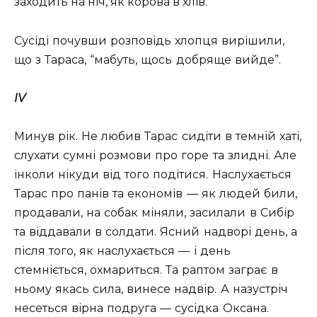
заходить на ніч, як корова в хлів.
Сусіді почувши розповідь хлопця вирішили,
що з Тараса, “мабуть, щось добряще вийде”.
IV
Минув рік. Не любив Тарас сидіти в темній хаті,
слухати сумні розмови про горе та злидні. Але
інколи нікуди від того подітися. Наслухається
Тарас про панів та економів — як людей били,
продавали, на собак міняли, засилали в Сибір
та віддавали в солдати. Ясний надворі день, а
після того, як наслухається — і день
стемніється, охмариться. Та раптом заграє в
ньому якась сила, винесе надвір. А назустріч
несеться вірна подруга — сусідка Оксана.