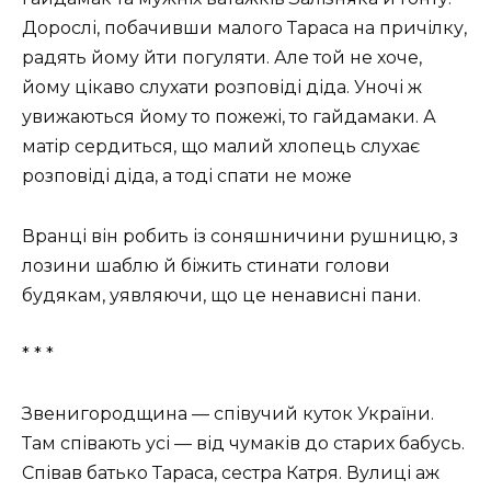
Дорослі, побачивши малого Тараса на причілку,
радять йому йти погуляти. Але той не хоче,
йому цікаво слухати розповіді діда. Уночі ж
увижаються йому то пожежі, то гайдамаки. А
матір сердиться, що малий хлопець слухає
розповіді діда, а тоді спати не може
Вранці він робить із соняшничини рушницю, з
лозини шаблю й біжить стинати голови
будякам, уявляючи, що це ненависні пани.
* * *
Звенигородщина — співучий куток України.
Там співають усі — від чумаків до старих бабусь.
Співав батько Тараса, сестра Катря. Вулиці аж