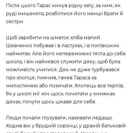
Після цього Тарас кинув рідну хату, за ним, як
руді мишенята, розбіглися його менші брати й
сестри.
Щоб заробити на шматок хліба малий
Шевченко побував і в пастухах, і в попівських
наймитах. Але його непереможно тягла до себе
школа, і він найнявся служити дяку, щоб була
можливість учитися. Дяк не дуже турбувався
про хлопця, пиячив, ганяв Тараса за
милостинею або позичати. Хлопець все терпів,
бо у школі міг хоч щось почитати у книжках
дяках, почути щось цікаве для себе.
Люди почали глузувати, називати ледащо.
Ходив він у брудній сорочці, у драній батьковій