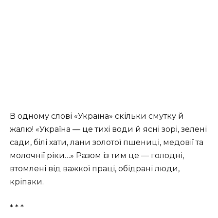
В одному слові «Україна» скільки смутку й
жалю! «Україна — це тихі води й ясні зорі, зелені
сади, білі хати, лани золотої пшениці, медовії та
молочнії ріки…» Разом із тим це — голодні,
втомлені від важкої праці, обідрані люди,
кріпаки.
* * *