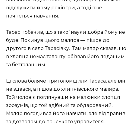
відслужити йому років три, а тоді вже
почнеться навчання.
Тарас побачив, що з такої науки добра йому не
буде. Покинув цього маляра — пішов до
другого в село Тарасівку. Там маляр сказав, що
в хлопця немає таланту, обізвав його ледащим
та безталанним.
Ці слова боляче приголомшили Тараса, але він
не здався, а пішов до хлипнівського маляра.
Той чоловік поглянувши на малюнки хлопця
зрозумів, що той здібний та обдарований.
Маляр погодився його навчати, але відправив
за дозволом до панського управителя.