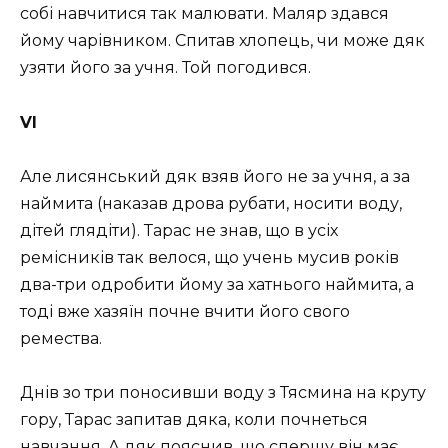
собі навчитися так малювати. Маляр здався
йому чарівником. Спитав хлопець, чи може дяк
узяти його за учня. Той погодився.
VІ
Але лисянський дяк взяв його не за учня, а за
наймита (наказав дрова рубати, носити воду,
дітей глядіти). Тарас не знав, що в усіх
ремісників так велося, що учень мусив років
два-три одробити йому за хатнього наймита, а
тоді вже хазяїн почне вчити його свого
ремества.
Днів зо три поносивши воду з Тясмина на круту
гору, Тарас запитав дяка, коли почнеться
навчання. А дяк пояснив, що спершу він має