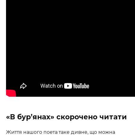
«В бур’янах» скорочено читати
Життя нашого поета таке дивне, що можна