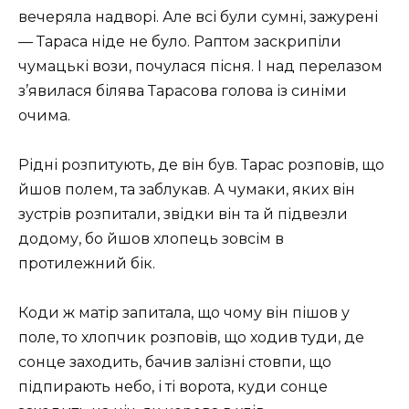
вечеряла надворі. Але всі були сумні, зажурені
— Тараса ніде не було. Раптом заскрипіли
чумацькі вози, почулася пісня. І над перелазом
з’явилася білява Тарасова голова із синіми
очима.
Рідні розпитують, де він був. Тарас розповів, що
йшов полем, та заблукав. А чумаки, яких він
зустрів розпитали, звідки він та й підвезли
додому, бо йшов хлопець зовсім в
протилежний бік.
Коди ж матір запитала, що чому він пішов у
поле, то хлопчик розповів, що ходив туди, де
сонце заходить, бачив залізні стовпи, що
підпирають небо, і ті ворота, куди сонце