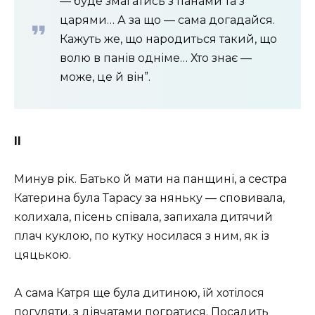
— буде змагатись з панами та з
царями… А за що — сама догадайся.
Кажуть же, що народиться такий, що
волю в панів одніме… Хто знає —
може, це й він”.
II
Минув рік. Батько й мати на панщині, а сестра
Катерина була Тарасу за няньку — сповивала,
колихала, пісень співала, запихала дитячий
плач куклою, по кутку носилася з ним, як із
цяцькою.
А сама Катря ще була дитиною, їй хотілося
погуляти, з дівчатами погратися. Посадить