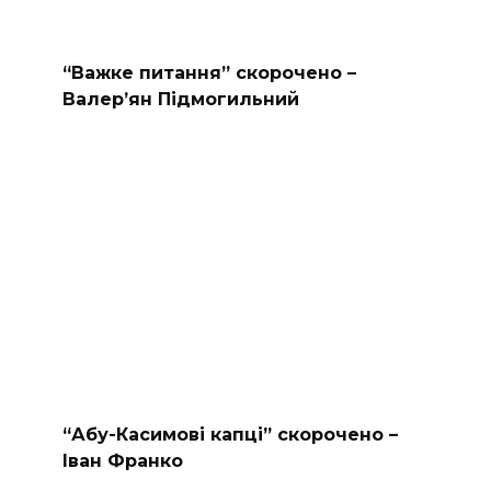
“Важке питання” скорочено –
Валер’ян Підмогильний
“Абу-Касимові капці” скорочено –
Іван Франко