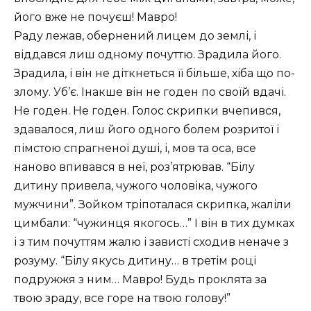
його вже не почуєш! Мавро!
Раду лежав, обернений лицем до землі, і
віддався лиш одному почуттю. Зрадила його.
Зрадила, і він не діткнеться її більше, хіба що по-
злому. Уб’є. Інакше він не годен по своїй вдачі.
Не годен. Не годен. Голос скрипки вчепився,
здавалося, лиш його одного болем розритої і
пімстою спрагненої душі, і, мов та оса, все
наново впивався в неї, роз’ятрював. “Білу
дитину привела, чужого чоловіка, чужого
мужчини”. Зойком тріпоталася скрипка, жаліли
цимбали: “чужинця якогось…” І він в тих думках
і з тим почуттям жалю і зависті сходив неначе з
розуму. “Білу якусь дитину… в третім році
подружжя з ним… Мавро! Будь проклята за
твою зраду, все горе на твою голову!”