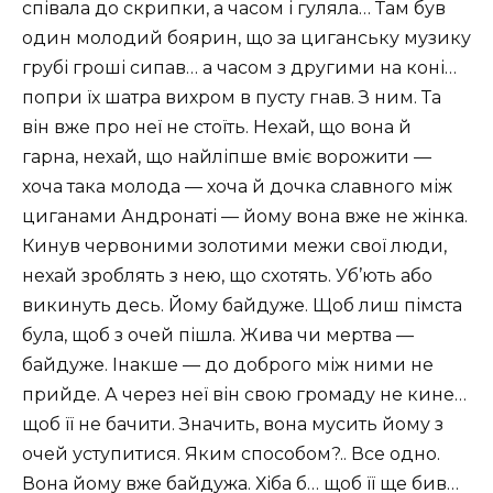
співала до скрипки, а часом і гуляла… Там був
один молодий боярин, що за циганську музику
грубі гроші сипав… а часом з другими на коні…
попри їх шатра вихром в пусту гнав. З ним. Та
він вже про неї не стоїть. Нехай, що вона й
гарна, нехай, що найліпше вміє ворожити —
хоча така молода — хоча й дочка славного між
циганами Андронаті — йому вона вже не жінка.
Кинув червоними золотими межи свої люди,
нехай зроблять з нею, що схотять. Уб’ють або
викинуть десь. Йому байдуже. Щоб лиш пімста
була, щоб з очей пішла. Жива чи мертва —
байдуже. Інакше — до доброго між ними не
прийде. А через неї він свою громаду не кине…
щоб її не бачити. Значить, вона мусить йому з
очей уступитися. Яким способом?.. Все одно.
Вона йому вже байдужа. Хіба б… щоб її ще бив…