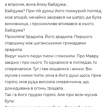
а впрочім, вона йому байдужа…
Байдужа? При тій думці його похмурий погляд,
мов злодій, нечайно закрався на шатро, де була
виновниця, і проникливе впивався в нього.
Байдужа?
Проклята! Зрадила. Його зрадила. Першого
старшину між циганськими громадами
зрадила.
Вкруг нього люди пили і гомоніли. Про Мавру
заєдно і про нього. То єдналися в поглядах, то
сперечалися. Тут і там мішалися і жінки. Він
мусив з ними пити, хоча в його душі щось гірке
горіло, мов руда висохла смереччина, що,
докидувана в огонь, тріщала…
Так і в його грудях горіло. Але при всім мусив
бути.