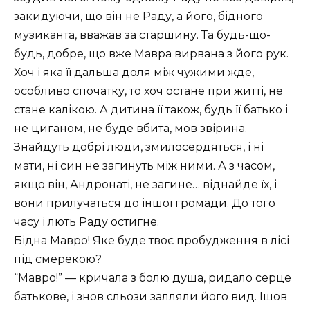
закидуючи, що він не Раду, а його, бідного
музиканта, вважав за старшину. Та будь-що-
будь, добре, що вже Мавра вирвана з його рук.
Хоч і яка її дальша доля між чужими жде,
особливо спочатку, то хоч остане при житті, не
стане калікою. А дитина її також, будь її батько і
не циганом, не буде вбита, мов звірина.
Знайдуть добрі люди, змилосердяться, і ні
мати, ні син не загинуть між ними. А з часом,
якщо він, Андронаті, не загине… віднайде їх, і
вони прилучаться до іншої громади. До того
часу і лють Раду остигне.
Бідна Мавро! Яке буде твоє пробудження в лісі
під смерекою?
“Мавро!” — кричала з болю душа, ридало серце
батькове, і знов сльози залляли його вид. Ішов