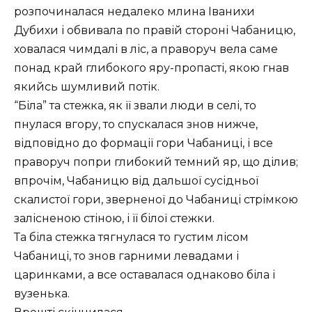
розпочиналася недалеко млина Іванихи
Дубихи і обвивала по правій стороні Чабаницю,
ховалася чимдалі в ліс, а праворуч вела саме
понад край глибокого яру-пропасті, якою гнав
якийсь шумливий потік.
“Біла” та стежка, як її звали люди в селі, то
пнулася вгору, то спускалася знов нижче,
відповідно до формації гори Чабаниці, і все
праворуч попри глибокий темний яр, що ділив;
впрочім, Чабаницю від дальшої сусідньої
скалистої гори, зверненої до Чабаниці стрімкою
залісненою стіною, і її білої стежки.
Та біла стежка тягнулася то густим лісом
Чабаниці, то знов гарними левадами і
царинками, а все оставалася однаково біла і
вузенька.