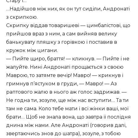
Стару і…
…Надійшов між них, як он тут сиділи, Андронаті
з скрипкою.
Скрипку віддав товаришеві — цимбалістові, що
прийшов враз з ним, а сам вийняв велику
банькувату пляшку з горівкою і поставив в
кружок між цигани.
— Пийте щиро, браття! — кликнув. — Пийте і не
жалуйте. Нині Андронаті прощається з своєю
Маврою, то затямте вечір! Мавро! — крикнув і
гримнув п’ястуком в груди, — Мавро! — Аз
раптового жалю в нього аж голос задрижав. —
Не годна ти, зозуле, ще між нас вступити… Та ти
там не сама. Коло тебе мати і всі жінки ваші, мої
брати… Щоб не знала вона, що завтра її послідня
днина між нами. Але Андронаті (говорив далі,
звертаючись знов до шатра), зозуле, з тобою