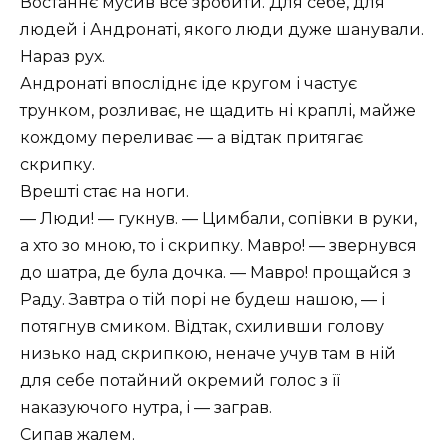
Востаннє мусив все зробити. Для себе, для
людей і Андронаті, якого люди дуже шанували.
Нараз рух.
Андронаті впосліднє іде кругом і частує
трунком, розливає, не щадить ні краплі, майже
кождому переливає — а відтак притягає
скрипку.
Врешті стає на ноги.
— Люди! — гукнув. — Цимбали, сопівки в руки,
а хто зо мною, то і скрипку. Мавро! — звернувся
до шатра, де була дочка. — Мавро! прощайся з
Раду. Завтра о тій порі не будеш нашою, — і
потягнув смиком. Відтак, схиливши голову
низько над скрипкою, неначе учув там в ній
для себе потайний окремий голос з її
наказуючого нутра, і — заграв.
Сипав жалем.