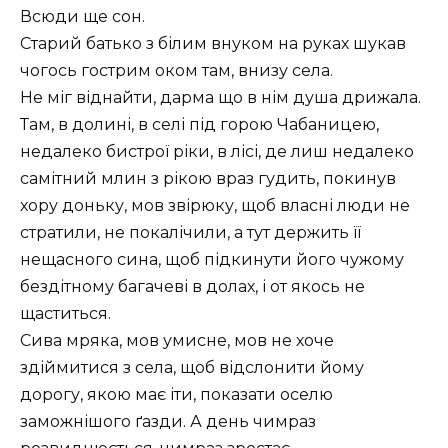
Всюди ще сон.
Старий батько з білим внуком на руках шукав
чогось гострим оком там, внизу села.
Не міг віднайти, дарма що в нім душа дрижала.
Там, в долині, в селі під горою Чабаницею,
недалеко бистрої ріки, в лісі, де лиш недалеко
самітний млин з рікою враз гудить, покинув
хору доньку, мов звірюку, щоб власні люди не
стратили, не покалічили, а тут держить її
нещасного сина, щоб підкинути його чужому
бездітному багачеві в долах, і от якось не
щаститься.
Сива мряка, мов умисне, мов не хоче
здіймитися з села, щоб відслонити йому
дорогу, якою має іти, показати оселю
заможнішого ґазди. А день чимраз