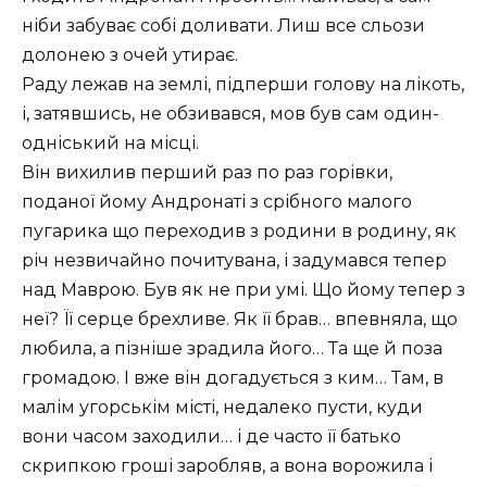
ніби забуває собі доливати. Лиш все сльози
долонею з очей утирає.
Раду лежав на землі, підперши голову на лікоть,
і, затявшись, не обзивався, мов був сам один-
одніський на місці.
Він вихилив перший раз по раз горівки,
поданої йому Андронаті з срібного малого
пугарика що переходив з родини в родину, як
річ незвичайно почитувана, і задумався тепер
над Маврою. Був як не при умі. Що йому тепер з
неї? Її серце брехливе. Як її брав… впевняла, що
любила, а пізніше зрадила його… Та ще й поза
громадою. І вже він догадується з ким… Там, в
малім угорськім місті, недалеко пусти, куди
вони часом заходили… і де часто її батько
скрипкою гроші заробляв, а вона ворожила і