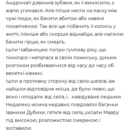
Андронаті дзвонив зубами, як її виносили, з
жалю угинався. Але ліпше нести на ласку між
чужі люди, як бачити вбитою або навіки
покаліченою. Так все ще побачить її колись у
житті, пізніше або скорше віднайде, але калікою
бачити гірше, як смерть.
Ішли Чабаницею попри гучливу ріку, що
пінилася і металася в своїм ложиську, диким
розгоном розбиваючися від часу до часу об
велетні-камені.
Ішли в противну сторону від своїх шатрів, аж
найшли відповідне місце, де були певні, що
воно і оподалік від села, і… навідуване людьми.
Недалеко млина недавно повдовілої багачки
Іванихи Дубихи, гетьте від села, уклали Мавру
під високою, розложистою смерекою і
зоставили.