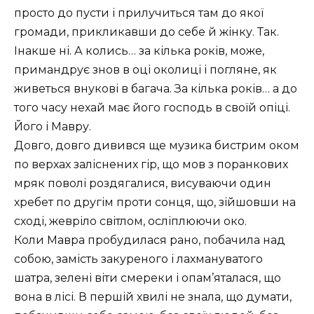
просто до пусти і прилучиться там до якої
громади, прикликавши до себе й жінку. Так.
Інакше ні. А колись… за кілька років, може,
примандрує знов в оці околиці і погляне, як
живеться внукові в багача. За кілька років… а до
того часу нехай має його господь в своїй опіці.
Його і Мавру.
Довго, довго дивився ще музика бистрим оком
по верхах заліснених гір, що мов з поранкових
мряк поволі роздягалися, висуваючи один
хребет по другім проти сонця, що, зійшовши на
сході, жевріло світлом, осліплюючи око.
Коли Мавра пробудилася рано, побачила над
собою, замість закуреного і лахмануватого
шатра, зелені віти смереки і опам’яталася, що
вона в лісі. В першій хвилі не знала, що думати,