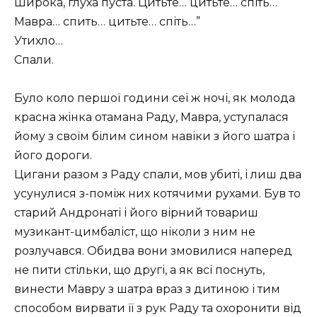
Широка, глуха пуста. Цитьте… цитьте… спіть…
Мавра… спить… цитьте… спіть…”
Утихло…
Спали.
Було коло першої години сеї ж ночі, як молода
красна жінка отамана Раду, Мавра, уступалася
йому з своїм білим сином навіки з його шатра і
його дороги.
Цигани разом з Раду спали, мов убиті, і лиш два
усунулися з-поміж них котячими рухами. Був то
старий Андронаті і його вірний товариш
музикант-цимбаліст, що ніколи з ним не
розлучався. Обидва вони змовилися наперед
не пити стільки, що другі, а як всі поснуть,
винести Мавру з шатра враз з дитиною і тим
способом вирвати її з рук Раду та охоронити від