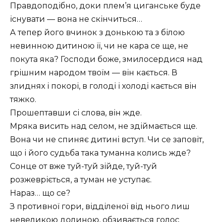
Правдоподібно, доки плем’я циганське буде
існувати — вона не скінчиться…
А тепер його вчинок з донькою та з білою
невинною дитиною її, чи не кара се ще, не
покута яка? Господи боже, змилосердися над
грішним народом твоїм — він кається. В
злиднях і покорі, в голоді і холоді кається він
тяжко.
Прошептавши сі слова, він жде.
Мряка висить над селом, не здіймається ще.
Вона чи не спиняє дитині вступ. Чи се заповіт,
що і його судьба така туманна колись жде?
Сонце от вже туй-туй зійде, туй-туй
розжевріється, а туман не уступає.
Нараз… що се?
З противної гори, відділеної від нього лиш
невеликою долиною, обзивається голос