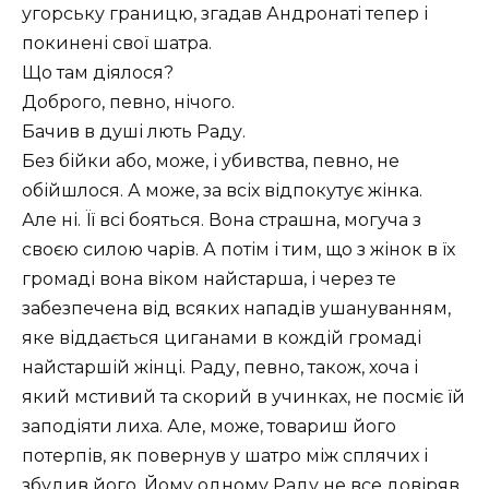
угорську границю, згадав Андронаті тепер і
покинені свої шатра.
Що там діялося?
Доброго, певно, нічого.
Бачив в душі лють Раду.
Без бійки або, може, і убивства, певно, не
обійшлося. А може, за всіх відпокутує жінка.
Але ні. Її всі бояться. Вона страшна, могуча з
своєю силою чарів. А потім і тим, що з жінок в їх
громаді вона віком найстарша, і через те
забезпечена від всяких нападів ушануванням,
яке віддається циганами в кождій громаді
найстаршій жінці. Раду, певно, також, хоча і
який мстивий та скорий в учинках, не посміє їй
заподіяти лиха. Але, може, товариш його
потерпів, як повернув у шатро між сплячих і
збудив його. Йому одному Раду не все довіряв,