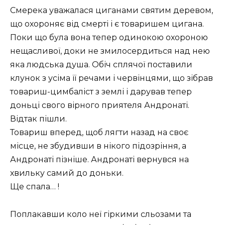
Смерека уважалася циганами святим деревом,
що охороняє від смерті і є товаришем цигана.
Поки що була вона тепер одинокою охороною
нещасливої, доки не змилосердиться над нею
яка людська душа. Обіч сплячої поставили
клунок з усіма її речами і червінцями, що зібрав
товариш-цимбаліст з землі і дарував тепер
доньці свого вірного приятеля Андронаті.
Відтак пішли.
Товариш вперед, щоб лягти назад на своє
місце, не збудивши в нікого підозріння, а
Андронаті пізніше. Андронаті вернувся на
хвильку самий до доньки.
Ще спала… !
Поплакавши коло неї гіркими сльозами та