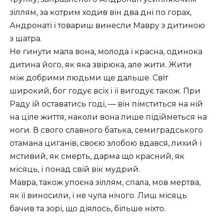
зіллям, за котрим ходив він два дні по горах,
Андронаті і товариш винесли Мавру з дитиною
з шатра.
Не гинути мала вона, молода і красна, одинока
дитина його, як яка звірюка, але жити. Жити
між добрими людьми ще дальше. Світ
широкий, бог годує всіх і її вигодує також. При
Раду їй оставатись годі, — він пімститься на ній
на ціле життя, наколи вона лише підійметься на
ноги. В свого славного батька, семиградського
отамана циганів, своєю злобою вдався, лихий і
мстивий, як смерть, дарма що красний, як
місяць, і понад свій вік мудрий.
Мавра, також упоєна зіллям, спала, мов мертва,
як її виносили, і не чула нічого. Лиш місяць
бачив та зорі, що діялось, більше ніхто.