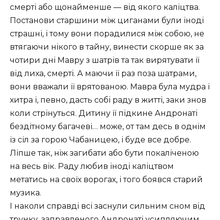
смерті або щонайменше — від якого каліцтва.
Постанови старшини між циганами були іноді
страшні, і тому вони порадилися між собою, не
втягаючи нікого в тайну, винести скорше як за
чотири дні Мавру з шатрів та так вирятувати її
від лиха, смерті. А маючи її раз поза шатрами,
вони вважали її врятованою. Мавра була мудра і
хитра і, певно, дасть собі раду в житті, заки знов
коли стрінуться. Дитину її підкине Андронаті
бездітному багачеві… може, от там десь в однім
із сіл за горою Чабаницею, і буде все добре.
Ліпше так, ніж загибати або бути покаліченою
на весь вік. Раду любив іноді каліцтвом
метатись на своїх ворогах, і того боявся старий
музика.
І наколи справді всі заснули сильним сном від
трунку, заправленого Андронаті усипляючим