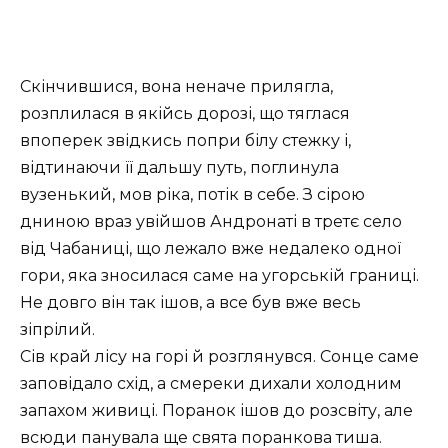
Скінчившися, вона неначе прилягла,
розплилася в якійсь дорозі, що тяглася
впоперек звідкись попри білу стежку і,
відтинаючи її дальшу путь, поглинула
вузенький, мов ріка, потік в себе. З сірою
дниною враз увійшов Андронаті в третє село
від Чабаниці, що лежало вже недалеко одної
гори, яка зносилася саме на угорській границі.
Не довго він так ішов, а все був вже весь
зіпрілий.
Сів край лісу на горі й розглянувся. Сонце саме
заповідало схід, а смереки дихали холодним
запахом живиці. Поранок ішов до розсвіту, але
всюди панувала ще свята поранкова тиша.