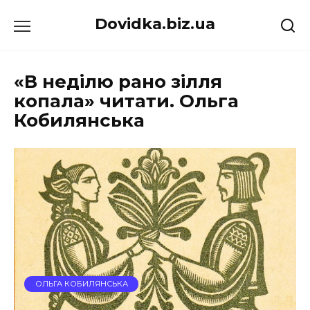
Перейти
Dovidka.biz.ua
до
вмісту
«В неділю рано зілля
копала» читати. Ольга
Кобилянська
ОЛЬГА КОБИЛЯНСЬКА