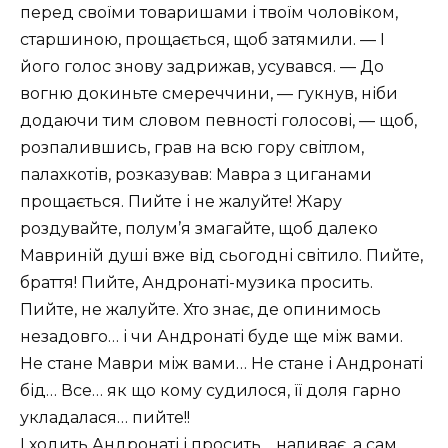
перед своїми товаришами і твоїм чоловіком,
старшиною, прощається, щоб затямили. — І
його голос знову задрижав, усувався. — До
вогню докиньте смереччини, — гукнув, ніби
додаючи тим словом певності голосові, — щоб,
розпалившись, грав на всю гору світлом,
палахкотів, розказував: Мавра з циганами
прощається. Пийте і не жалуйте! Жару
роздувайте, полум’я змагайте, щоб далеко
Мавриній душі вже від сьогодні світило. Пийте,
браття! Пийте, Андронаті-музика просить.
Пийте, не жалуйте. Хто знає, де опинимось
незадовго… і чи Андронаті буде ще між вами.
Не стане Маври між вами… Не стане і Андронаті
бід… Все… як що кому судилося, її доля гарно
укладалася… пийте!!
І ходить Андронаті і просить… наливає, а сам