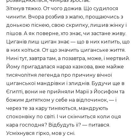
розвиднюється, чимраз зростає.
Зітхнув тяжко. От чого дожив. Що судилося
чинити. Вчора розбив з жалю, прощаючись з
донькою піснею, свою скрипку, лишив жінку і
пішов. А як поверне, хто знає, чи застане живу.
Циганів лиш циган знає — що в них кипить, що
в них коїться. От що значить циганське життя.
Нині тут, завтра там, а позавтра, може, і мертвий.
Йому пригадалася нараз казкова, вже майже
тисячолітня легенда про причину вічної
циганської мандрівки і злиднів. Будучи ще в
Єгипті, вони не прийняли Марії з Йосифом та
божим дитятком у себе на відпочинок, — і
через те за кару тиняються, мандрують
споконвіку по світі. І чи скінчиться коли оця
кара господня? Відбудуть її? — питався.
Усміхнувся гірко, мов у сні.