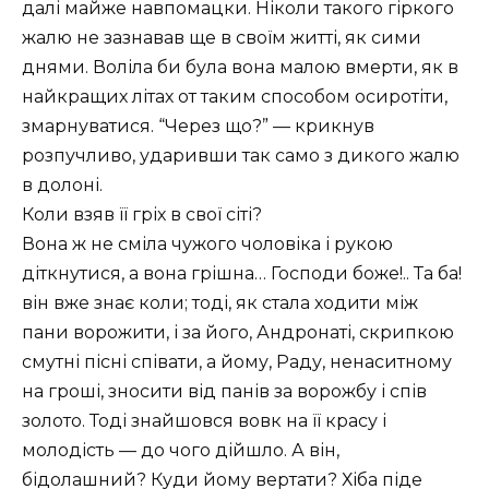
далі майже навпомацки. Ніколи такого гіркого
жалю не зазнавав ще в своїм житті, як сими
днями. Воліла би була вона малою вмерти, як в
найкращих літах от таким способом осиротіти,
змарнуватися. “Через що?” — крикнув
розпучливо, ударивши так само з дикого жалю
в долоні.
Коли взяв її гріх в свої сіті?
Вона ж не сміла чужого чоловіка і рукою
діткнутися, а вона грішна… Господи боже!.. Та ба!
він вже знає коли; тоді, як стала ходити між
пани ворожити, і за його, Андронаті, скрипкою
смутні пісні співати, а йому, Раду, ненаситному
на гроші, зносити від панів за ворожбу і спів
золото. Тоді знайшовся вовк на її красу і
молодість — до чого дійшло. А він,
бідолашний? Куди йому вертати? Хіба піде