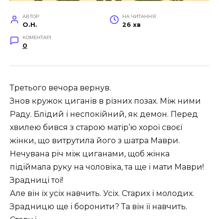
АВТОР
НА ЧИТАННЯ
O.H.
26 хв
КОМЕНТАРІ
0
Третього вечора вернув.
Знов кружок циганів в різних позах. Між ними
Раду. Блідий і неспокійний, як демон. Перед
хвилею бився з старою матір’ю хорої своєї
жінки, що витрутила його з шатра Маври.
Нечувана річ між циганами, щоб жінка
підіймала руку на чоловіка, та ще і мати Маври!
Зрадниці тої!
Але він їх усіх навчить. Усіх. Старих і молодих.
Зрадницю ще і боронити? Та він її навчить.