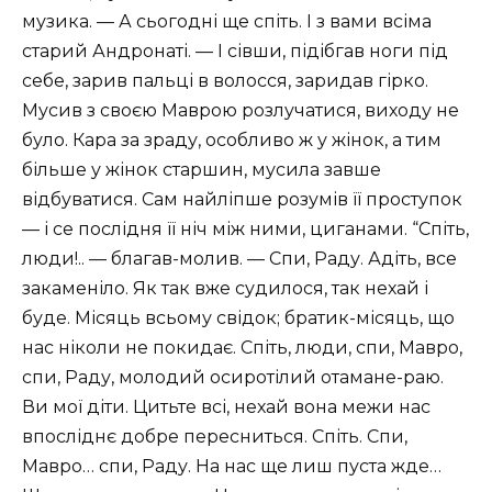
музика. — А сьогодні ще спіть. І з вами всіма
старий Андронаті. — І сівши, підібгав ноги під
себе, зарив пальці в волосся, заридав гірко.
Мусив з своєю Маврою розлучатися, виходу не
було. Кара за зраду, особливо ж у жінок, а тим
більше у жінок старшин, мусила завше
відбуватися. Сам найліпше розумів її проступок
— і се послідня її ніч між ними, циганами. “Спіть,
люди!.. — благав-молив. — Спи, Раду. Адіть, все
закаменіло. Як так вже судилося, так нехай і
буде. Місяць всьому свідок; братик-місяць, що
нас ніколи не покидає. Спіть, люди, спи, Мавро,
спи, Раду, молодий осиротілий отамане-раю.
Ви мої діти. Цитьте всі, нехай вона межи нас
впосліднє добре пересниться. Спіть. Спи,
Мавро… спи, Раду. На нас ще лиш пуста жде…