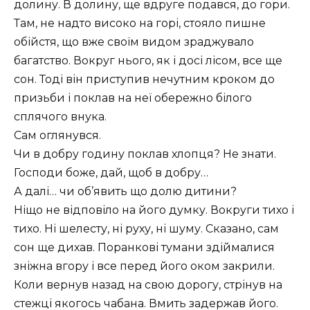
долину. В долину, ще вдруге подався, до гори.
Там, не надто високо на горі, стояло пишне
обійстя, що вже своїм видом зраджувало
багатство. Вокруг нього, як і досі лісом, все ще
сон. Тоді він приступив нечутним кроком до
призьби і поклав на неї обережно білого
сплячого внука.
Сам оглянувся.
Чи в добру годину поклав хлопця? Не знати.
Господи боже, дай, щоб в добру…
А далі… чи об’явить що долю дитини?
Ніщо не відповіло на його думку. Вокруги тихо і
тихо. Ні шелесту, ні руху, ні шуму. Сказано, сам
сон ще дихав. Поранкові тумани здіймалися
зніжна вгору і все перед його оком закрили.
Коли вернув назад на свою дорогу, стрінув на
стежці якогось чабана. Вмить задержав його.