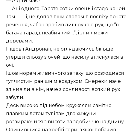
— А діти має?
— Ані одного. Та зате сотки овець і стадо коней.
Там… — і, не доповівши словом в поспіху почате
речення, чабан зробив лиш рукою рух, що “в
багача гаразд неабиякий…”, і зник межи
деревами.
Пішов і Андронаті, не оглядаючись більше,
утерши сльозу з очей, що насилу втиснулася в
очі.
Ішов морем живичного запаху, що розходився
тут чистим ранішнім воздухом. Смереки наче
злінивіли в нім, наче з сонливості всякий рух
забули.
Десь високо під небом кружляли самітно
плавким летом тут і там два хижуни
роззираючися з висоти за здобиччю на днину.
Опинившися на хребті гори, з якої побачив