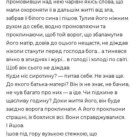
промовивши над нею чарівні якісь слова, що
мали охороняти її в дальшім житті від зла,
забрав її білого сина і пішов. Тулив його ніжним
рухом до себе, водно промовляючи та
проклинаючи, щоб той ворог, що збаламутив
його матір, довів до оцього нещастя, не діждав
ніколи станути перед господа бога… а тинявся
вічно в злиднях і журі… в голоді і холоді по світі.
Щоб він сього не діждав.
Куди ніс сиротину? — питав себе. Не знав ще.
До якого батька-матері? Він їх не знає, не бачив,
не чув багато про них — а іде. Чи підкине в
щасливу годину? Доки життя його, він буде
заєдно ворога проклинати. А його прокльони
страшні, їх боялися всі. Вони справджувалися.
І йшов.
Ішов під гору вузькою стежкою, що