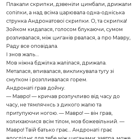
Плакали скрипки, дзвеніли цимбали, дрижали
сопілки, а над всіма царювала одна-одніська
струнка Андронатової скрипки. О, та скрипка!
Зойком кидалася, голосом блукаючи, сумом
розливалася, між циганів рвалася, а про Мавру,
Раду все оповідала.
І знов жаль…
Мов ніжна бджілка жалілася, дрижала.
Металася, впивалася, викликувала тугу зі
смутком і розпливалася горем.
Андронаті грав дойну.
— Мавро! — кричав розпучливо від часу до
часу, не тямлячнсь з дикого жалю та
притупуючи ногою. — Мавро! — він грав,
колихаючися всім тілом, мов божевільний. —
Мавро! Твій батько грає… Андронаті грає
впосліднє для тебе між циганами; завтра, може,