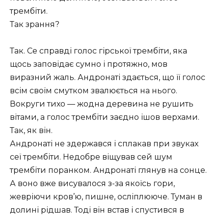
трембіти.
Так зрання?
Так. Се справді голос гірської трембіти, яка
щось заповідає сумно і протяжно, мов
виразний жаль. Андронаті здається, що її голос
всім своїм смутком звалюється на нього.
Вокруги тихо — жодна деревина не рушить
вітами, а голос трембіти заєдно ішов верхами.
Так, як він.
Андронаті не здержався і сплакав при звуках
сеї трембіти. Недобре віщував сей шум
трембіти поранком. Андронаті глянув на сонце.
А воно вже висувалося з-за якоїсь гори,
жевріючи кров’ю, пишне, осліплююче. Туман в
долині рідшав. Тоді він встав і спустився в