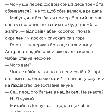
— Чому ще перед сходом сонця десь трембіта
обзивалася? І не то, щоб обзивалася, а ридала…
— Мабуть, якийсь багач помер. Бідний не має
овець і полонин, то за ним не буде трембіта
жаліти, — відповів чабан коротко і почав
окриленим кроком спускатися з гори.
— Го-ов!! — задержав його ще на хвилину
Андронаті, відійшовши вже кілька кроків.
Чабан станув неохоче:
— Чого вам?
— Чиє се обійстя… он то на невисокій тій горі, з
стогами сіна близько хати? — спитав, указуючи
на ґаздівство, де зоставив внука.
— Се… першого багача в нашім селі. Не знаєте?
— Ні. Я чужий.
— Михайла Дончука… — додав ще чабан.