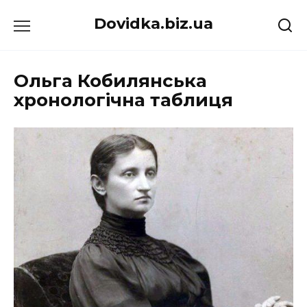
Перейти
Dovidka.biz.ua
до
вмісту
Ольга Кобилянська
хронологічна таблиця