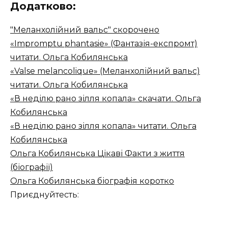
Додатково:
"Меланхолійний вальс" скорочено
«Impromptu phantasie» (Фантазія-експромт)
читати. Ольга Кобилянська
«Valse melancolique» (Меланхолійний вальс)
читати. Ольга Кобилянська
«В неділю рано зілля копала» скачати. Ольга
Кобилянська
«В неділю рано зілля копала» читати. Ольга
Кобилянська
Ольга Кобилянська Цікаві Факти з життя
(біографії)
Ольга Кобилянська біографія коротко
Приєднуйтесть: