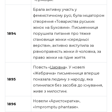
Брала активну участь у
феміністичному русі, була ініціатором
створення «Товариства руських
жінок на Буковині». Письменниця
1894
порушила питання про тяжке
становище жінки «середньої
верстви», активно виступила за
рівноправність жінки й чоловіка, за
право жінки на гідне життя.
Повість «
Царівна
». У новелі
«Жебрачка» письменниця вперше
1895
показала людину з народу, яка
опинилася без засобів до існування,
живе з милостині.
Новели «Аристократка»,
1896
«Impromptu phantasie».