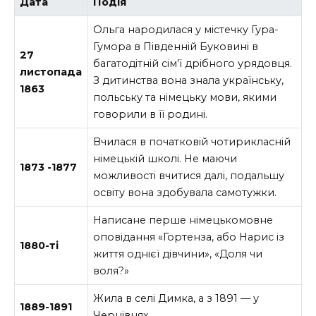
Дата
Подія
Ольга народилася у містечку Гура-
Гумора в Південній Буковині в
27
багатодітній сім’ї дрібного урядовця.
листопада
З дитинства вона знала українську,
1863
польську та німецьку мови, якими
говорили в її родині.
Вчилася в початковій чотирикласній
німецькій школі. Не маючи
1873 -1877
можливості вчитися далі, подальшу
освіту вона здобувала самотужки.
Написане перше німецькомовне
оповідання «Гортенза, або Нарис із
1880-ті
життя однієї дівчини», «Доля чи
воля?»
Жила в селі Димка, а з 1891 — у
1889-1891
Чернівцях.