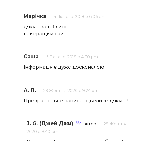
Марічка
4 Лютого, 2018 о 6:06 pm
дякую за таблицю
найкращий сайт
Саша
5 Лютого, 2018 о 4:30 pm
Інформація є дуже досконалою
А. Л.
29 Жовтня, 2020 о 9:24 pm
Прекрасно все написано,велике дякую!!!
J. G. (Джей Джи)
автор
29 Жовтня,
2020 о 9:40 pm