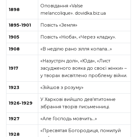
Оповідання «Valse
1898
melancolique». dovidka.biz.ua
1895-1901
Повість «Земля»
1905
Повість «Ніоба», «Через кладку».
1908
«В неділю рано зілля копала…»
«Назустріч долі», «Юда», «Лист
1917
засудженого вояка до своєї жінки» –
у творах висвітлено проблему війни.
1923
«Зійшов з розуму»
У Харкові вийшло дев’ятитомне
1926-1929
зібрання творів письменниці.
1927
«Але Господь мовчить…»
«Пресвятая Богородиця, помилуй
1928