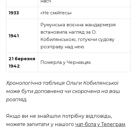
нас!»
1933
«Не смійтесь»
Румунська воєнна жандармерія
встановила нагляд за О.
1941
Кобилянською, готуючи судову
розправу над нею.
21 березня
Померла у Чернівцях.
1942
Хронологічна таблиця Ольги Кобилянської
може бути доповнена чи скорочена на ваш
розгляд.
Якщо ви не знайшли потрібну відповідь,
можете запитати у нашого
чат-бота у Телеграм
.