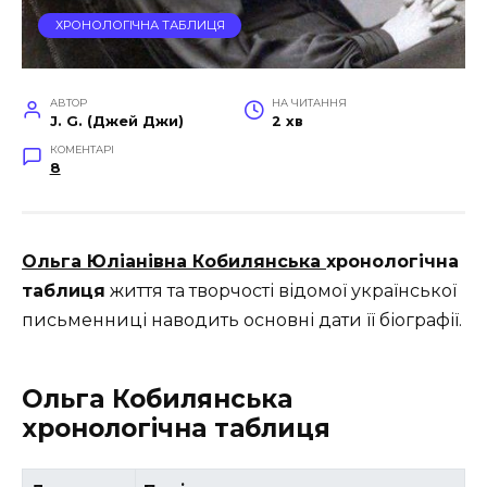
ХРОНОЛОГІЧНА ТАБЛИЦЯ
АВТОР
НА ЧИТАННЯ
J. G. (Джей Джи)
2 хв
КОМЕНТАРІ
8
Ольга Юліанівна Кобилянська
хронологічна
таблиця
життя та творчості відомої української
письменниці наводить основні дати її біографії.
Ольга Кобилянська
хронологічна таблиця