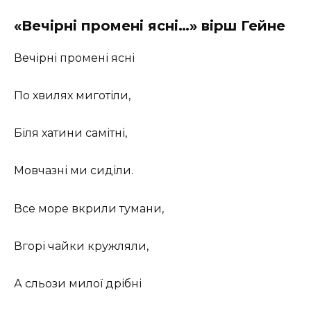
«Вечірні промені ясні…» вірш Гейне
Вечірні промені ясні
По хвилях миготіли,
Біля хатини самітні,
Мовчазні ми сиділи.
Все море вкрили тумани,
Вгорі чайки кружляли,
А сльози милої дрібні