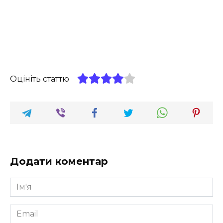
Оцініть статтю
Додати коментар
Ім'я
*
Email
*