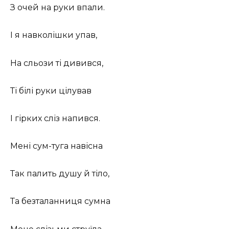
З очей на руки впали.
І я навколішки упав,
На сльози ті дивився,
Ті білі руки цілував
І гірких сліз напився.
Мені сум-туга навісна
Так палить душу й тіло,
Та безталанниця сумна