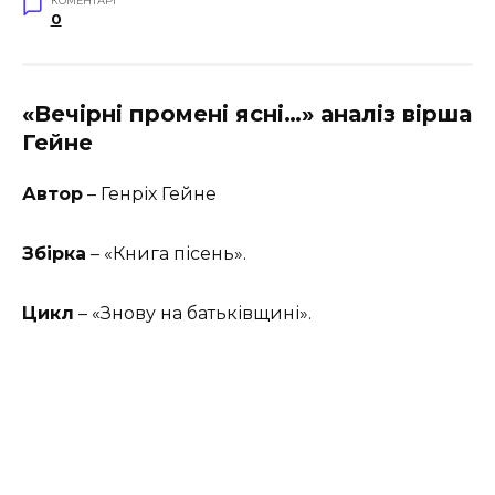
КОМЕНТАРІ
0
«Вечірні промені ясні…» аналіз вірша
Гейне
Автор
– Генріх Гейне
Збірка
– «Книга пісень».
Цикл
– «Знову на батьківщині».