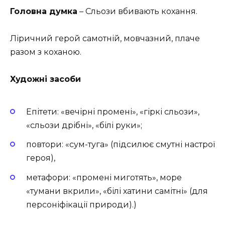
Головна думка
– Сльози вбивають кохання.
Ліричний герой самотній, мовчазний, плаче
разом з коханою.
Художні засоби
Епітети: «вечірні промені», «гіркі сльози»,
«сльози дрібні», «білі руки»;
повтори: «сум-туга» (підсилює смутні настрої
героя),
метафори: «промені миготять», море
«тумани вкрили», «білі хатини самітні» (для
персоніфікації природи).)