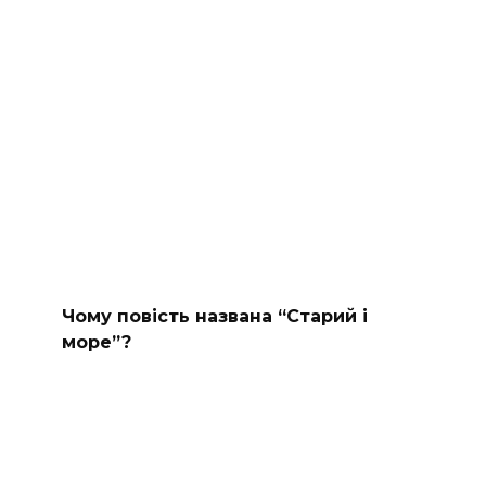
Чому повість названа “Старий і
море”?