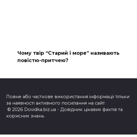
Чому твір “Старий і море” називають
повістю-притчею?
Повне або часткове використання інформації тільки
за наявності активного посилання на сайт
© 2026 Dovidka.biz.ua - Довідник цікавих фактів та
корисних знань