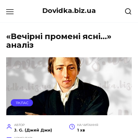
Перейти
Dovidka.biz.ua
до
вмісту
«Вечірні промені ясні…»
аналіз
11КЛАС
АВТОР
НА ЧИТАННЯ
J. G. (Джей Джи)
1 хв