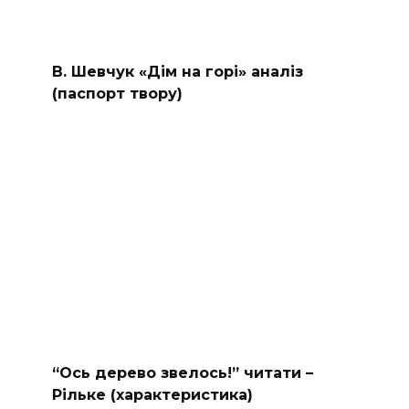
В. Шевчук «Дім на горі» аналіз
(паспорт твору)
“Ось дерево звелось!” читати –
Рільке (характеристика)