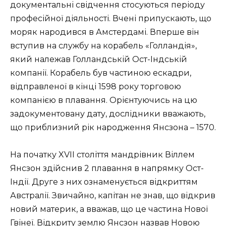
документальні свідчення стосуються періоду
професійної діяльності. Вчені припускають, що
моряк народився в Амстердамі. Вперше він
вступив на службу на корабель «Голландія»,
який належав Голландській Ост-Індській
компанії. Корабель був частиною ескадри,
відправленої в кінці 1598 року торговою
компанією в плавання. Орієнтуючись на цю
задокументовану дату, дослідники вважають,
що приблизний рік народження Янсзона – 1570.
На початку XVII століття мандрівник Віллем
Янсзон здійснив 2 плавання в напрямку Ост-
Індії. Друге з них ознаменується відкриттям
Австралії. Звичайно, капітан не знав, що відкрив
новий материк, а вважав, що це частина Нової
Гвінеї. Відкриту землю Янсзон назвав Новою