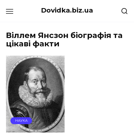
Перейти
Dovidka.biz.ua
до
вмісту
Віллем Янсзон біографія та
цікаві факти
НАУКА