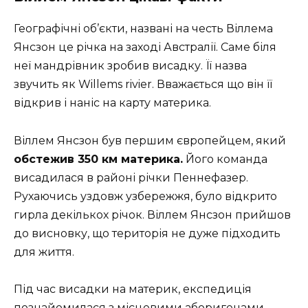
Географічні об’єкти, названі на честь Віллема
Янсзон це річка на заході Австралії. Саме біля
неї мандрівник зробив висадку. Її назва
звучить як Willems rivier. Вважається що він її
відкрив і наніс на карту материка.
Віллем Янсзон був першим європейцем, який
обстежив 350 км материка.
Його команда
висадилася в районі річки Пеннефазер.
Рухаючись уздовж узбережжя, було відкрито
гирла декількох річок. Віллем Янсзон прийшов
до висновку, що територія не дуже підходить
для життя.
Під час висадки на материк, експедиція
познайомилася з місцевими аборигенами.