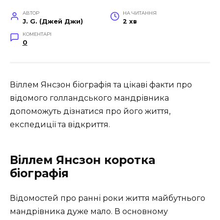
АВТОР
НА ЧИТАННЯ
J. G. (Джей Джи)
2 хв
КОМЕНТАРІ
0
Віллем Янсзон біографія та цікаві факти про
відомого голландського мандрівника
допоможуть дізнатися про його життя,
експедиції та відкриття.
Віллем Янсзон коротка
біографія
Відомостей про ранні роки життя майбутнього
мандрівника дуже мало. В основному