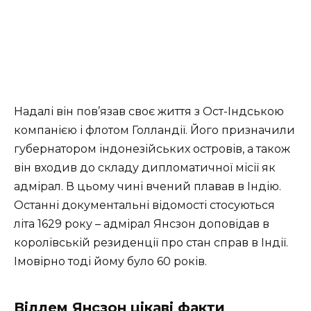
Надалі він пов’язав своє життя з Ост-Індською
компанією і флотом Голландії. Його призначили
губернатором індонезійських островів, а також
він входив до складу дипломатичної місії як
адмірал. В цьому чині вчений плавав в Індію.
Останні документальні відомості стосуються
літа 1629 року – адмірал Янсзон доповідав в
королівській резиденції про стан справ в Індії.
Імовірно тоді йому було 60 років.
Віллем Янсзон цікаві факти