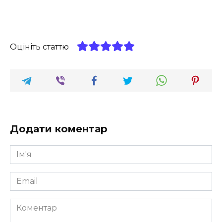
Оцініть статтю
Додати коментар
Ім'я
*
Email
*
Коментар