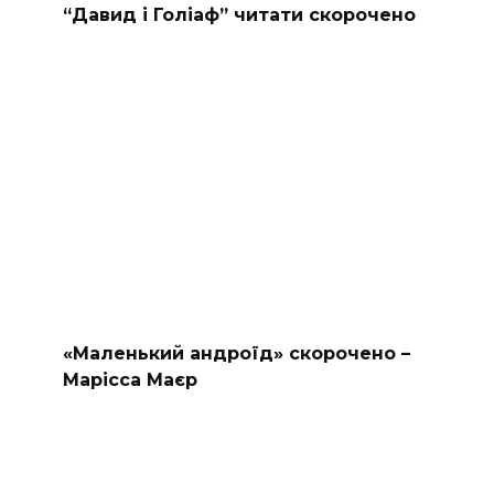
“Давид і Голіаф” читати скорочено
«Маленький андроїд» скорочено –
Марісса Маєр