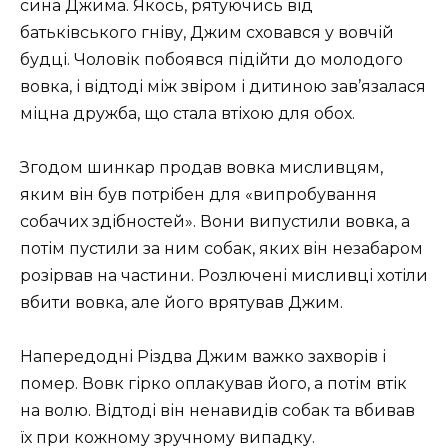
сина Джима. Якось, рятуючись від
батьківського гніву, Джим сховався у вовчій
будці. Чоловік побоявся підійти до молодого
вовка, і відтоді між звіром і дитиною зав’язалася
міцна дружба, що стала втіхою для обох.
Згодом шинкар продав вовка мисливцям,
яким він був потрібен для «випробування
собачих здібностей». Вони випустили вовка, а
потім пустили за ним собак, яких він незабаром
розірвав на частини. Розлючені мисливці хотіли
вбити вовка, але його врятував Джим.
Напередодні Різдва Джим важко захворів і
помер. Вовк гірко оплакував його, а потім втік
на волю. Відтоді він ненавидів собак та вбивав
їх при кожному зручному випадку.