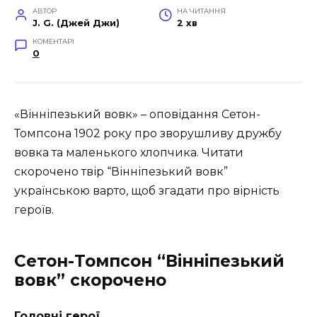
АВТОР
НА ЧИТАННЯ
J. G. (Джей Джи)
2 хв
КОМЕНТАРІ
0
«Вінніпезький вовк» – оповідання Сетон-
Томпсона 1902 року про зворушливу дружбу
вовка та маленького хлопчика. Читати
скорочено твір “Вінніпезький вовк”
українською варто, щоб згадати про вірність
героїв.
Сетон-Томпсон “Вінніпезький
вовк” скорочено
Головні герої