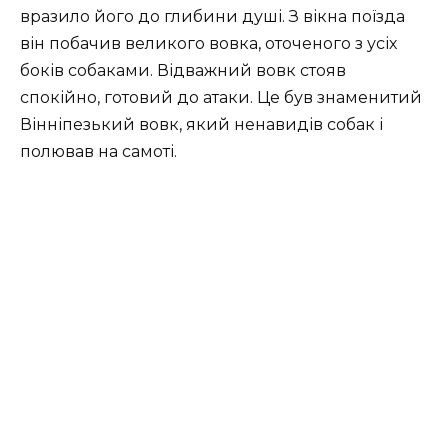
вразило його до глибини душі. З вікна поїзда
він побачив великого вовка, оточеного з усіх
боків собаками. Відважний вовк стояв
спокійно, готовий до атаки. Це був знаменитий
Вінніпезький вовк, який ненавидів собак і
полював на самоті.