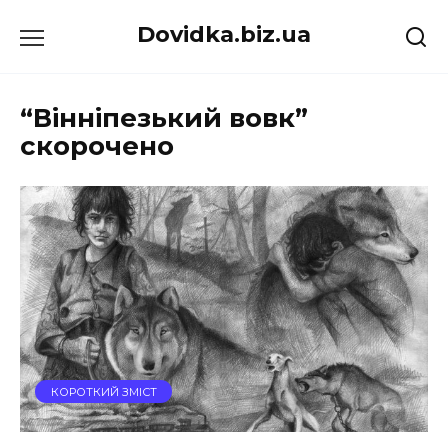
Перейти
Dovidka.biz.ua
до
вмісту
“Вінніпезький вовк”
скорочено
КОРОТКИЙ ЗМІСТ