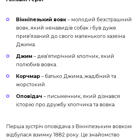
Вінніпезький вовк
– молодий безстрашний
вовк, який ненавидів собак і був дуже
прив’язаний до свого маленького хазяїна
Джима.
Джим
– дев’ятирічний хлопчик, який
полюбив вовка.
Корчмар
– батько Джима, жадібний та
жорстокий.
Оповідач
– письменник, який дізнався
історію про дружбу хлопчика та вовка.
Перша зустріч оповідача з Вінніпезьким вовком
відбулася взимку 1882 року. Це знайомство