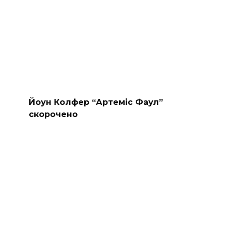
Йоун Колфер “Артеміс Фаул”
скорочено