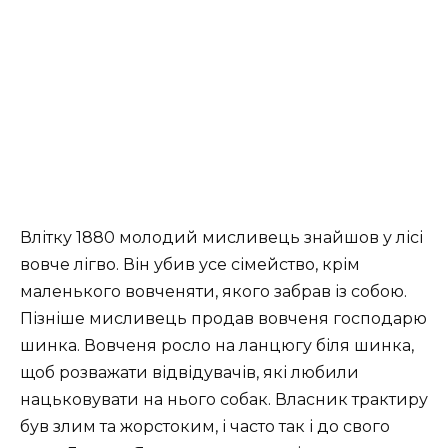
Влітку 1880 молодий мисливець знайшов у лісі
вовче лігво. Він убив усе сімейство, крім
маленького вовченяти, якого забрав із собою.
Пізніше мисливець продав вовченя господарю
шинка. Вовченя росло на ланцюгу біля шинка,
щоб розважати відвідувачів, які любили
нацьковувати на нього собак. Власник трактиру
був злим та жорстоким, і часто так і до свого