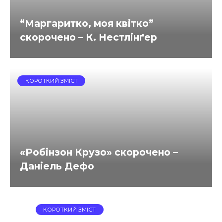
“Маргаритко, моя квітко”
скорочено – К. Нестлінґер
КОРОТКИЙ ЗМІСТ
«Робінзон Крузо» скорочено –
Даніель Дефо
КОРОТКИЙ ЗМІСТ