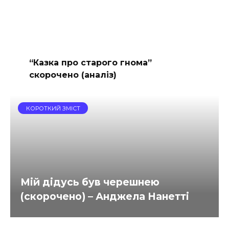
“Казка про старого гнома”
скорочено (аналіз)
КОРОТКИЙ ЗМІСТ
Мій дідусь був черешнею
(скорочено) – Анджела Нанетті