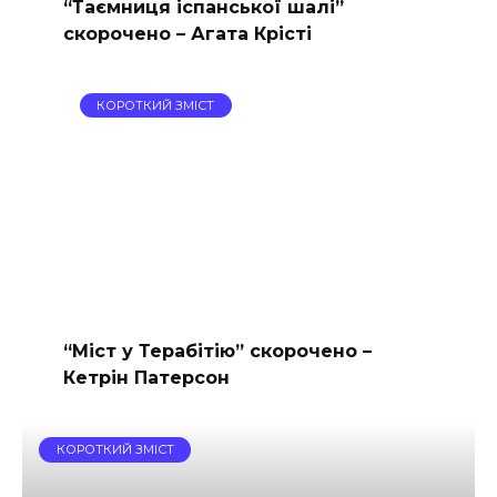
“Таємниця іспанської шалі”
скорочено – Агата Крісті
КОРОТКИЙ ЗМІСТ
“Міст у Терабітію” скорочено –
Кетрін Патерсон
КОРОТКИЙ ЗМІСТ