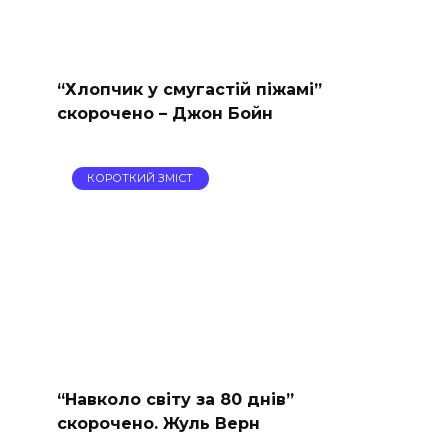
“Хлопчик у смугастій піжамі”
скорочено – Джон Бойн
КОРОТКИЙ ЗМІСТ
“Навколо світу за 80 днів”
скорочено. Жуль Верн