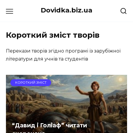
Перейти
Dovidka.biz.ua
до
вмісту
Короткий зміст творів
Перекази творів згідно програмі із зарубіжної
літератури для учнів та студентів
КОРОТКИЙ ЗМІСТ
“Давид і Голіаф” читати