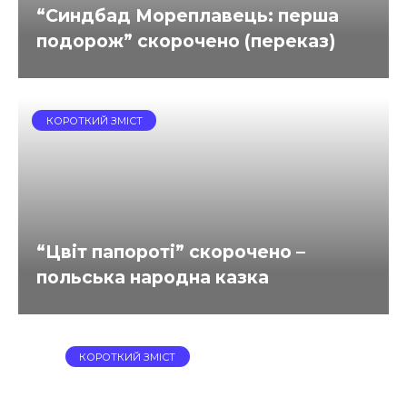
“Синдбад Мореплавець: перша
подорож” скорочено (переказ)
КОРОТКИЙ ЗМІСТ
“Цвіт папороті” скорочено –
польська народна казка
КОРОТКИЙ ЗМІСТ