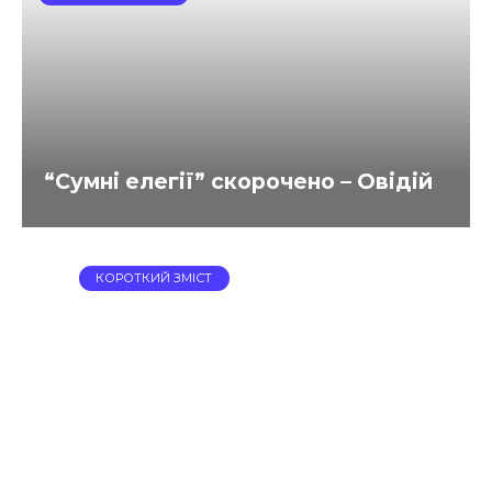
“Сумні елегії” скорочено – Овідій
КОРОТКИЙ ЗМІСТ