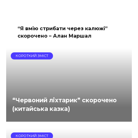
“Я вмію стрибати через калюжі”
скорочено – Алан Маршал
КОРОТКИЙ ЗМІСТ
“Червоний ліхтарик” скорочено
(китайська казка)
КОРОТКИЙ ЗМІСТ