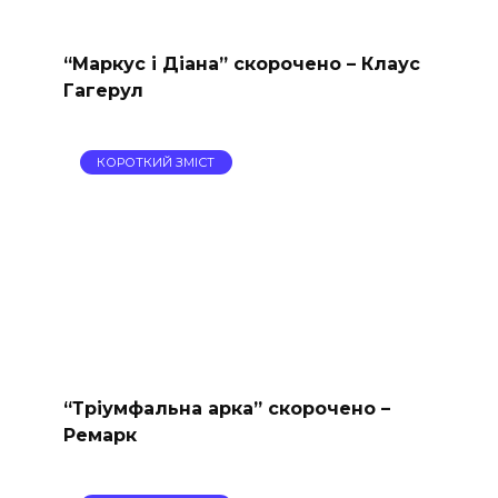
“Маркус і Діана” скорочено – Клаус
Гагерул
КОРОТКИЙ ЗМІСТ
“Тріумфальна арка” скорочено –
Ремарк