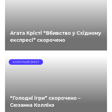
Агата Крісті “Вбивство у Східному
експресі” скорочено
КОРОТКИЙ ЗМІСТ
“Голодні ігри” скорочено –
Сюзанна Коллінз