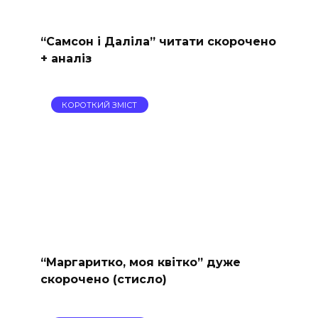
“Самсон і Даліла” читати скорочено
+ аналіз
КОРОТКИЙ ЗМІСТ
“Маргаритко, моя квітко” дуже
скорочено (стисло)