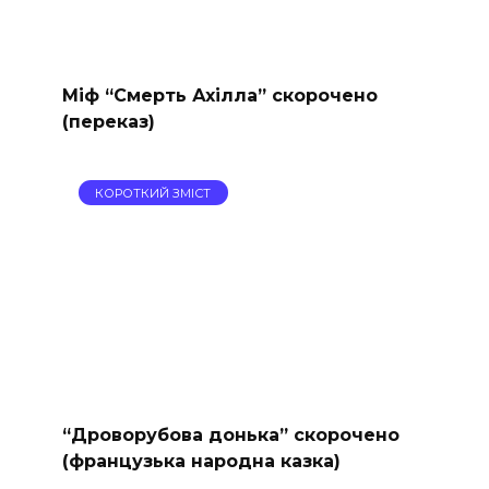
Міф “Смерть Ахілла” скорочено
(переказ)
КОРОТКИЙ ЗМІСТ
“Дроворубова донька” скорочено
(французька народна казка)