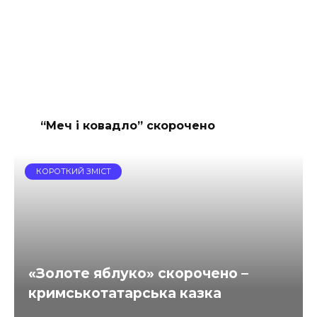
“Меч і ковадло” скорочено
КОРОТКИЙ ЗМІСТ
«Золоте яблуко» скорочено –
кримськотатарська казка