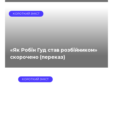
КОРОТКИЙ ЗМІСТ
«Як Робін Гуд став розбійником»
скорочено (переказ)
КОРОТКИЙ ЗМІСТ