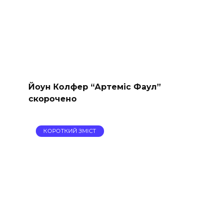
Йоун Колфер “Артеміс Фаул”
скорочено
КОРОТКИЙ ЗМІСТ