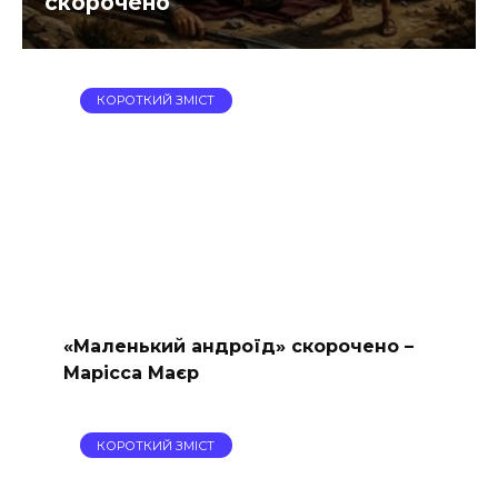
скорочено
КОРОТКИЙ ЗМІСТ
«Маленький андроїд» скорочено –
Марісса Маєр
КОРОТКИЙ ЗМІСТ