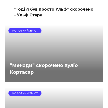
“Тоді я був просто Ульф” скорочено
– Ульф Старк
КОРОТКИЙ ЗМІСТ
“Менади” скорочено Хуліо
Кортасар
КОРОТКИЙ ЗМІСТ