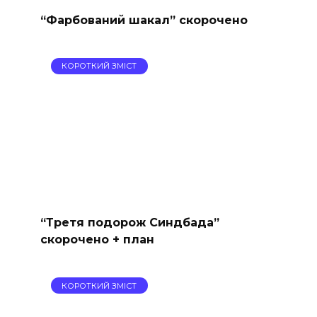
“Фарбований шакал” скорочено
КОРОТКИЙ ЗМІСТ
“Третя подорож Синдбада”
скорочено + план
КОРОТКИЙ ЗМІСТ