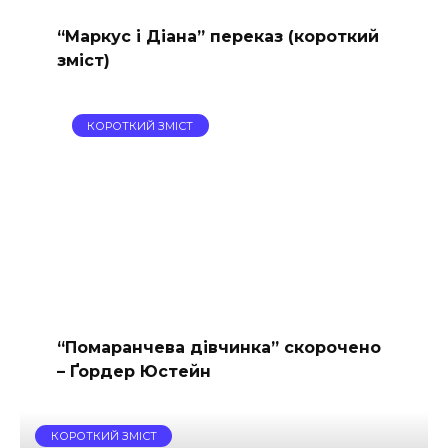
“Маркус і Діана” переказ (короткий
зміст)
КОРОТКИЙ ЗМІСТ
“Помаранчева дівчинка” скорочено
– Ґордер Юстейн
КОРОТКИЙ ЗМІСТ