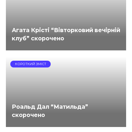
Агата Крісті “Вівторковий вечірній
клуб” скорочено
КОРОТКИЙ ЗМІСТ
Роальд Дал “Матильда”
скорочено