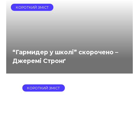
КОРОТКИЙ ЗМІСТ
“Гармидер у школі” скорочено –
Джеремі Стронґ
КОРОТКИЙ ЗМІСТ