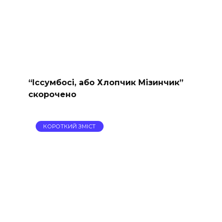
“Іссумбосі, або Хлопчик Мізинчик”
скорочено
КОРОТКИЙ ЗМІСТ