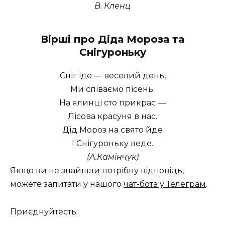
В. Кленц
Вірші про Діда Мороза та
Снігуроньку
Сніг іде — веселий день,
Ми співаємо пісень.
На ялинці сто прикрас —
Лісова красуня в нас.
Дід Мороз на свято йде
І Снігуроньку веде.
(А.Камінчук)
Якщо ви не знайшли потрібну відповідь,
можете запитати у нашого
чат-бота у Телеграм
.
Приєднуйтесть: