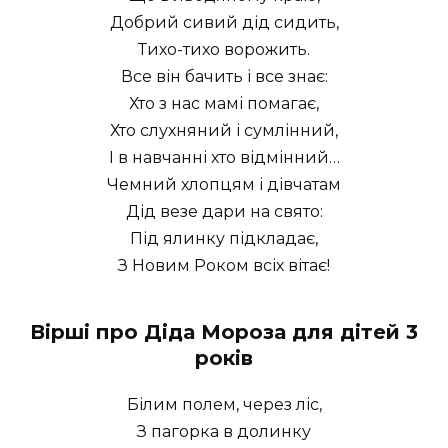
Добрий сивий дід сидить,
Тихо-тихо ворожить.
Все він бачить і все знає:
Хто з нас мамі помагає,
Хто слухняний і сумлінний,
І в навчанні хто відмінний…
Чемний хлопцям і дівчатам
Дід везе дари на свято:
Під ялинку підкладає,
З Новим Роком всіх вітає!
Вірші про Діда Мороза для дітей 3
років
Білим полем, через ліс,
З пагорка в долинку