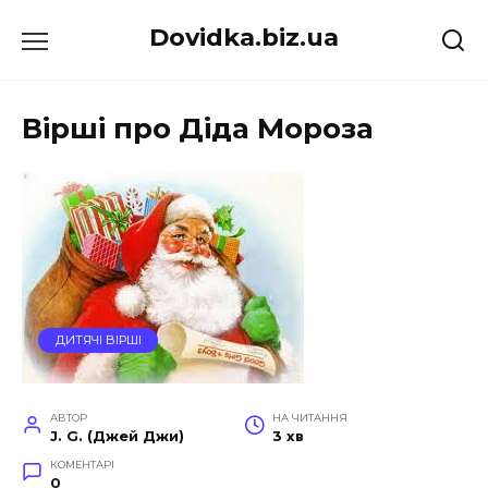
Перейти
Dovidka.biz.ua
до
вмісту
Вірші про Діда Мороза
ДИТЯЧІ ВІРШІ
АВТОР
НА ЧИТАННЯ
J. G. (Джей Джи)
3 хв
КОМЕНТАРІ
0