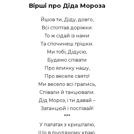
Вірші про Діда Мороза
Йшов ти, Діду, довго,
Всі стоптав доріжки.
То ж сідай із нами
Та спочинеш трішки.
Ми тобі, Дідусю,
Будемо співати
Про ялинку нашу,
Про веселе свято!
Ми весело всі грались,
Співали й танцювали.
Дід Мороз, і ти давай –
Затанцюй і поспівай!
***
У палатах з кришталю,
Що в льодяному краю,