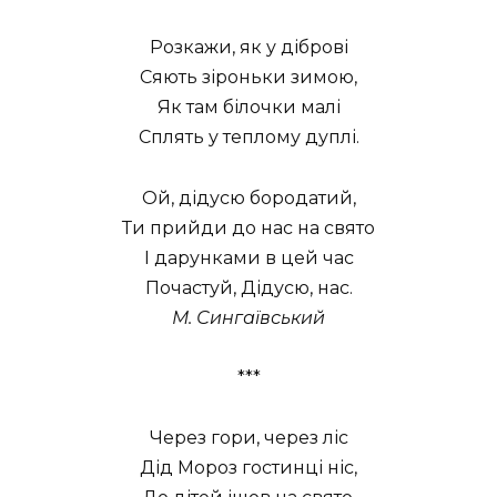
Розкажи, як у діброві
Сяють зіроньки зимою,
Як там білочки малі
Сплять у теплому дуплі.
Ой, дідусю бородатий,
Ти прийди до нас на свято
І дарунками в цей час
Почастуй, Дідусю, нас.
М. Сингаївський
***
Через гори, через ліс
Дід Мороз гостинці ніс,