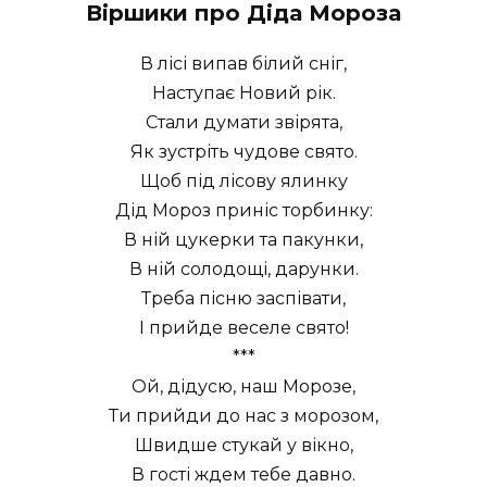
Віршики про Діда Мороза
В лісі випав білий сніг,
Наступає Новий рік.
Стали думати звірята,
Як зустріть чудове свято.
Щоб під лісову ялинку
Дід Мороз приніс торбинку:
В ній цукерки та пакунки,
В ній солодощі, дарунки.
Треба пісню заспівати,
І прийде веселе свято!
***
Ой, дідусю, наш Морозе,
Ти прийди до нас з морозом,
Швидше стукай у вікно,
В гості ждем тебе давно.