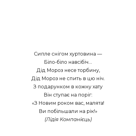
Сипле снігом хуртовина —
Біло-біло навсібіч…
Дід Мороз несе торбину,
Дід Мороз не спить в цю ніч.
З подарунком в кожну хату
Він ступає на поріг:
«З Новим роком вас, малята!
Ви побільшали на рік!»
(Лідія Компанієць)