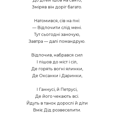
До дітей ішов на свято,
Зміряв він доріг багато.
Натомився, сів на пні:
— Відпочити слід мені.
Тут сьогодні заночую,
Завтра — далі помандрую.
Відпочив, набрався сил
І пішов до міст і сіл,
Де горять вогні ялинки,
Де Оксанки і Даринки,
І Ганнусі, й Петрусі,
Де його чекають всі.
Йдуть в танок дорослі й діти
Вміє Дід розвеселити.