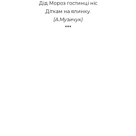
Дід Мороз гостинці ніс
Діткам на ялинку.
(А.Музичук)
***