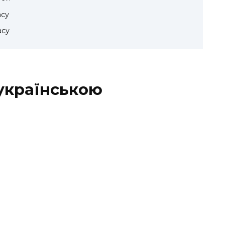
асу
асу
 українською