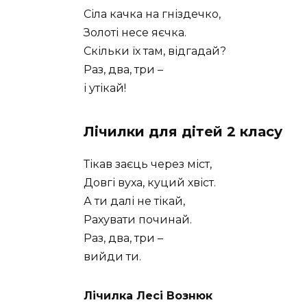
Сіла качка на гніздечко,
Золоті несе яєчка.
Скільки їх там, відгадай?
Раз, два, три –
і утікай!
Лічилки для дітей 2 класу
Тікав заєць через міст,
Довгі вуха, куций хвіст.
А ти далі не тікай,
Рахувати починай.
Раз, два, три –
вийди ти.
Лічилка Лесі Вознюк