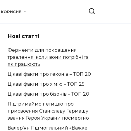
КОРИСНЕ
Нові статті
Ферменти для покращення
травлення: коли вони потрібні та
як працюють
Цікаві факти про геконів – ТОП 20
Цікаві факти про хімію – ТОП 25
Цікаві факти про бізонів – ТОП 20
Підтримаймо петицію про
присвоєння Станіславу Гармашу
звання Героя України посмертно
Валер’ян Підмогильний «Важке