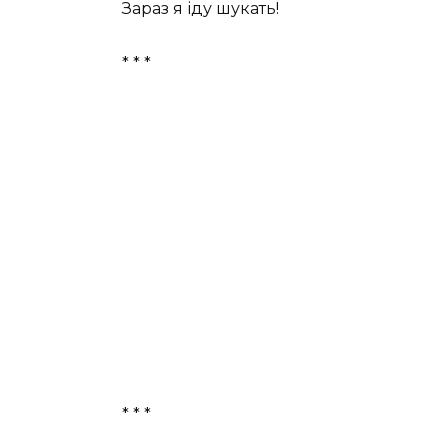
Зараз я іду шукать!
* * *
* * *