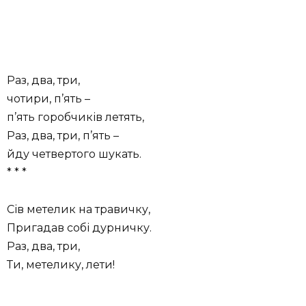
Раз, два, три,
чотири, п’ять –
п’ять горобчиків летять,
Раз, два, три, п’ять –
йду четвертого шукать.
* * *
Сів метелик на травичку,
Пригадав собі дурничку.
Раз, два, три,
Ти, метелику, лети!