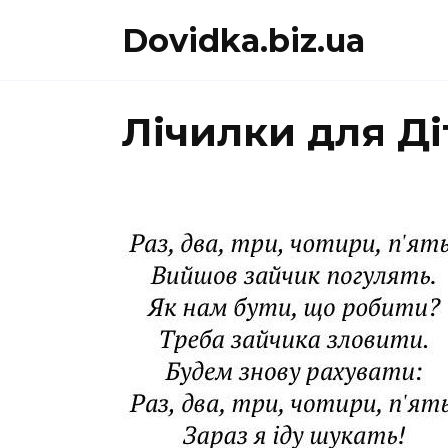
Перейти
Dovidka.biz.ua
до
вмісту
Лічилки для Ді