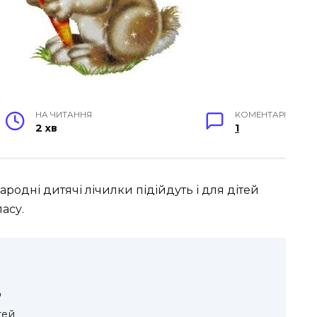
НА ЧИТАННЯ
КОМЕНТАРІ
2 хв
1
народні дитячі лічилки підійдуть і для дітей
ласу.
ю
тей