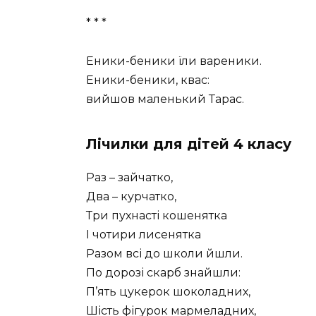
* * *
Еники-беники їли вареники.
Еники-беники, квас:
вийшов маленький Тарас.
Лічилки для дітей 4 класу
Раз – зайчатко,
Два – курчатко,
Три пухнасті кошенятка
І чотири лисенятка
Разом всі до школи йшли.
По дорозі скарб знайшли:
П’ять цукерок шоколадних,
Шість фігурок мармеладних,