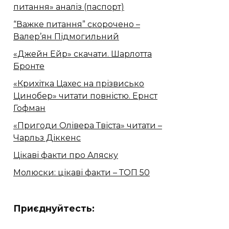
питання» аналіз (паспорт)
“Важке питання” скорочено –
Валер’ян Підмогильний
«Джейн Ейр» скачати. Шарлотта
Бронте
«Крихітка Цахес на прізвисько
Цинобер» читати повністю. Ернст
Гофман
«Пригоди Олівера Твіста» читати –
Чарльз Діккенс
Цікаві факти про Аляску
Молюски: цікаві факти – ТОП 50
Приєднуйтесть: