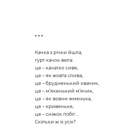
* * *
Качка з річки йшла,
гурт качок вела:
це – качатко сиве,
це – як жовта слива,
це – брудненький квачик,
це – м’якенький м’ячик,
це – як вовни жменька,
це – кривеньке,
це – сніжок побіг…
Скільки ж їх усіх?