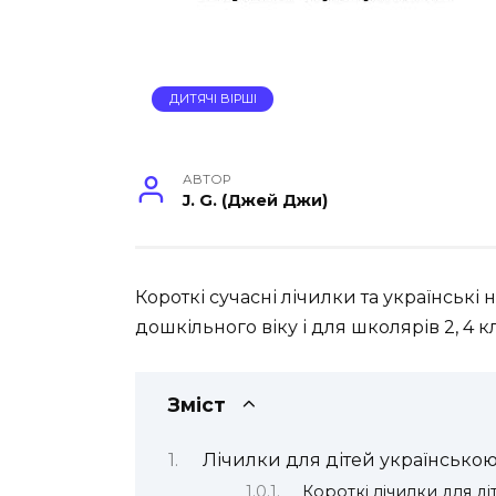
ДИТЯЧІ ВІРШІ
АВТОР
J. G. (Джей Джи)
Короткі сучасні лічилки та українські 
дошкільного віку і для школярів 2, 4 к
Зміст
Лічилки для дітей українсько
Короткі лічилки для ді