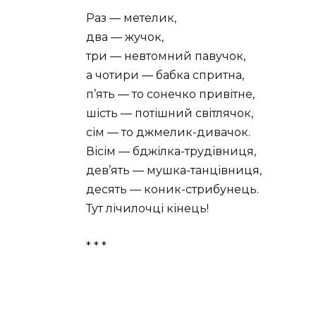
Раз — метелик,
два — жучок,
три — невтомний павучок,
а чотири — бабка спритна,
п’ять — то сонечко привітне,
шість — потішний світлячок,
сім — то джмелик-дивачок.
Вісім — бджілка-трудівниця,
дев’ять — мушка-танцівниця,
десять — коник-стрибунець.
Тут лічилочці кінець!
* * *