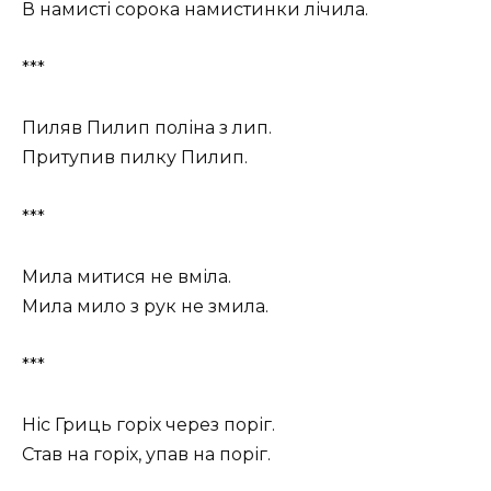
В намисті сорока намистинки лічила.
***
Пиляв Пилип поліна з лип.
Притупив пилку Пилип.
***
Мила митися не вміла.
Мила мило з рук не змила.
***
Ніс Гриць горіх через поріг.
Став на горіх, упав на поріг.