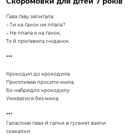
Скоромовки для дітей 7 років
Ґава ґаву запитала:
– Ти на ґанок не літала?
– Не літала я на ґанок,
То й проґавила сніданок.
***
Крокодил до крокодила
Припливав просити мила,
Бо набридло крокодилу
Умиватися без мила.
***
Галасливі ґави й галки в гусенят взяли
скакалки.