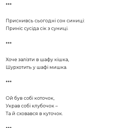
***
Приснивсь сьогодні сон синиці:
Приніс сусіда сік з суниці.
***
Хоче залізти в шафу кішка,
Шурхотить у шафі мишка.
***
Ой був собі коточок,
Украв собі клубочок –
Та й сховався в куточок.