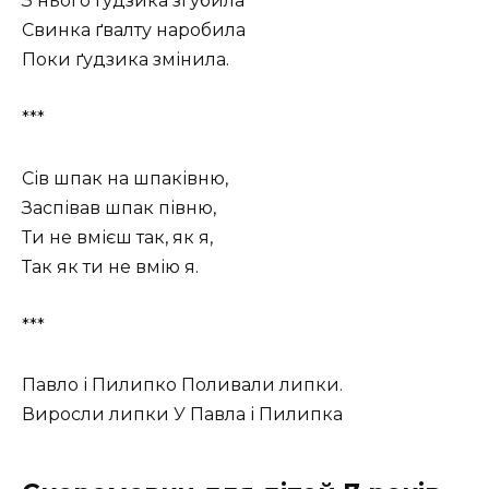
З нього ґудзика згубила
Свинка ґвалту наробила
Поки ґудзика змінила.
***
Сів шпак на шпаківню,
Заспівав шпак півню,
Ти не вмієш так, як я,
Так як ти не вмію я.
***
Павло і Пилипко Поливали липки.
Виросли липки У Павла і Пилипка