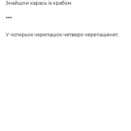
Знайшли карась із крабом.
***
У чотирьох черепашок четверо черепашенят.