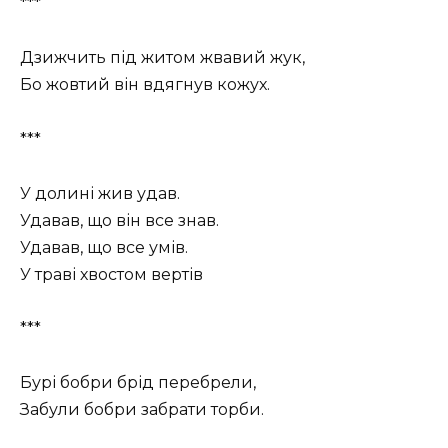
***
Дзижчить під житом жвавий жук,
Бо жовтий він вдягнув кожух.
***
У долині жив удав.
Удавав, що він все знав.
Удавав, що все умів.
У траві хвостом вертів
***
Бурі бобри брід перебрели,
Забули бобри забрати торби.