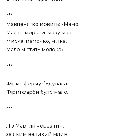
***
Мавпенятко мовить: «Мамо,
Масла, моркви, маку мало.
Миска, мамочко, мілка,
Мало містить молока».
***
Фірма ферму будувала.
Фірмі фарби було мало.
***
Ліз Мартин через тин,
за яким великий млин.