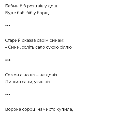
Бабин біб розцвів у дощ.
Буде бабі біб у борщ.
***
Старий сказав своїм синам:
– Сини, соліть сало сухою сіллю.
***
Семен сіно віз – не довіз.
Лишив сани, узяв віз.
***
Ворона сороці намисто купила,