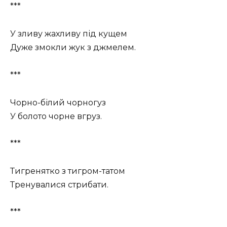
***
У зливу жахливу під кущем
Дуже змокли жук з джмелем.
***
Чорно-білий чорногуз
У болото чорне вгруз.
***
Тигренятко з тигром-татом
Тренувалися стрибати.
***