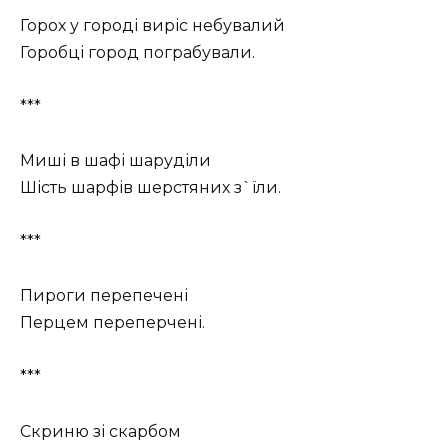
Горох у городі виріс небувалий
Горобці город пограбували.
***
Миші в шафі шаруділи
Шість шарфів шерстяних з`їли.
***
Пироги перепечені
Перцем переперчені.
***
Скриню зі скарбом