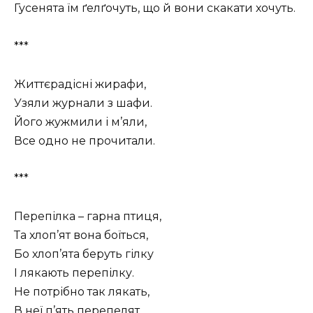
Гусенята їм ґелґочуть, що й вони скакати хочуть.
***
Життєрадісні жирафи,
Узяли журнали з шафи.
Його жужмили і м’яли,
Все одно не прочитали.
***
Перепілка – гарна птиця,
Та хлоп’ят вона боїться,
Бо хлоп’ята беруть гілку
І лякають перепілку.
Не потрібно так лякать,
В неї п’ять перепелят.