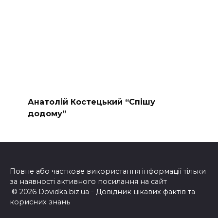
Анатолій Костецький “Спішу
додому”
Повне або часткове використання інформації тільки
за наявності активного посилання на сайт
© 2026 Dovidka.biz.ua - Довідник цікавих фактів та
корисних знань