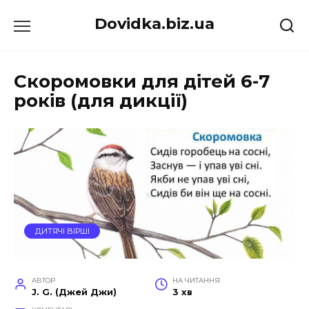
Перейти
Dovidka.biz.ua
до
вмісту
Скоромовки для дітей 6-7
років (для дикції)
ДИТЯЧІ ВІРШІ
АВТОР
НА ЧИТАННЯ
J. G. (Джей Джи)
3 хв