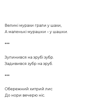
Великі мурахи грали у шахи,
А маленькі мурашки – у шашки.
***
Зупинився на зрубі зубр.
Задивився зубр на зруб.
***
Обережний хитрий лис
До нори вечерю ніс.