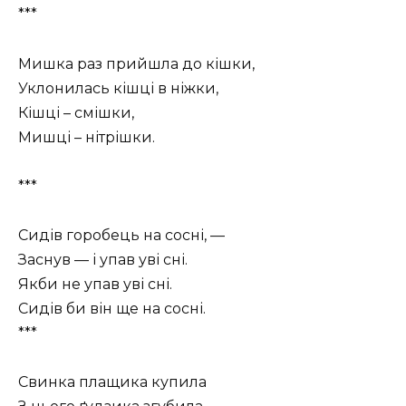
***
Мишка раз прийшла до кішки,
Уклонилась кішці в ніжки,
Кішці – смішки,
Мишці – нітрішки.
***
Сидів горобець на сосні, —
Заснув — і упав уві сні.
Якби не упав уві сні.
Сидів би він ще на сосні.
***
Свинка плащика купила