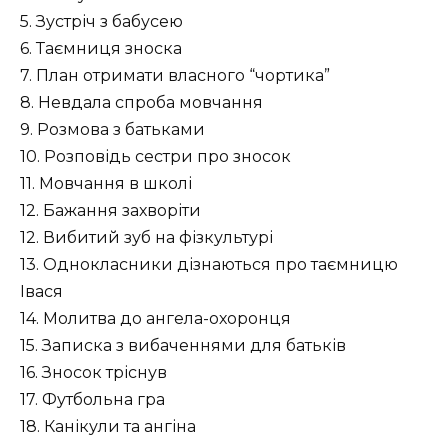
5. Зустріч з бабусею
6. Таємниця зноска
7. План отримати власного “чортика”
8. Невдала спроба мовчання
9. Розмова з батьками
10. Розповідь сестри про зносок
11. Мовчання в школі
12. Бажання захворіти
12. Вибитий зуб на фізкультурі
13. Однокласники дізнаються про таємницю
Івася
14. Молитва до ангела-охоронця
15. Записка з вибаченнями для батьків
16. Зносок тріснув
17. Футбольна гра
18. Канікули та ангіна