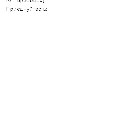
(мої враження)
Приєднуйтесть: