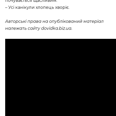
почувається щасливим.
– Усі канікули хлопець хворіє.
Авторські права на опублікований матеріал
належать сайту dovidka.biz.ua.