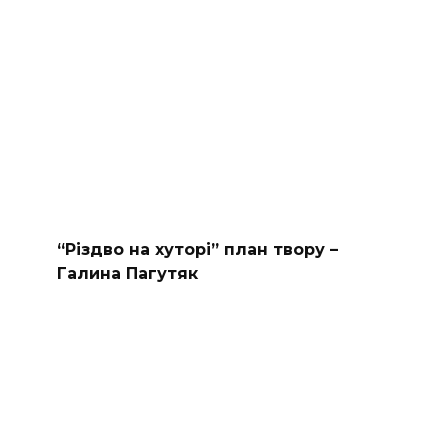
“Різдво на хуторі” план твору –
Галина Пагутяк