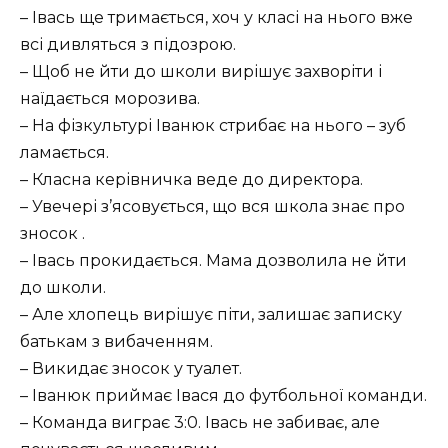
– Івась ще тримається, хоч у класі на нього вже
всі дивляться з підозрою.
– Щоб не йти до школи вирішує захворіти і
наїдається морозива.
– На фізкультурі Іванюк стрибає на нього – зуб
ламається.
– Класна керівничка веде до директора.
– Увечері з’ясовується, що вся школа знає про
зносок .
– Івась прокидається. Мама дозволила не йти
до школи.
– Але хлопець вирішує піти, залишає записку
батькам з вибаченням.
– Викидає зносок у туалет.
– Іванюк приймає Івася до футбольної команди.
– Команда виграє 3:0. Івась не забиває, але