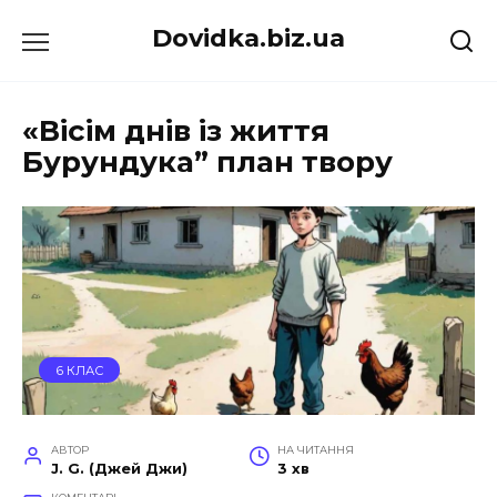
Перейти
Dovidka.biz.ua
до
вмісту
«Вісім днів із життя
Бурундука” план твору
6 КЛАС
АВТОР
НА ЧИТАННЯ
J. G. (Джей Джи)
3 хв