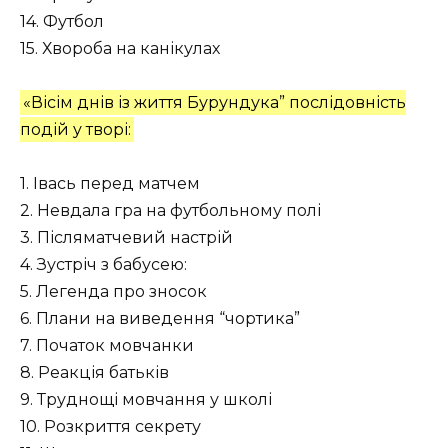
14. Футбол
15. Хвороба на канікулах
«Вісім днів із життя Бурундука” послідовність
подій у творі:
1. Івась перед матчем
2. Невдала гра на футбольному полі
3. Післяматчевий настрій
4. Зустріч з бабусею:
5. Легенда про зносок
6. Плани на виведення “чортика”
7. Початок мовчанки
8. Реакція батьків
9. Труднощі мовчання у школі
10. Розкриття секрету