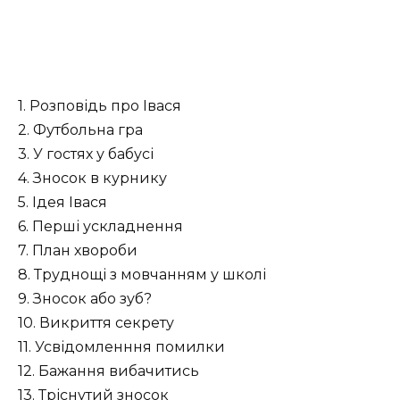
1. Розповідь про Івася
2. Футбольна гра
3. У гостях у бабусі
4. Зносок в курнику
5. Ідея Івася
6. Перші ускладнення
7. План хвороби
8. Труднощі з мовчанням у школі
9. Зносок або зуб?
10. Викриття секрету
11. Усвідомленння помилки
12. Бажання вибачитись
13. Тріснутий зносок