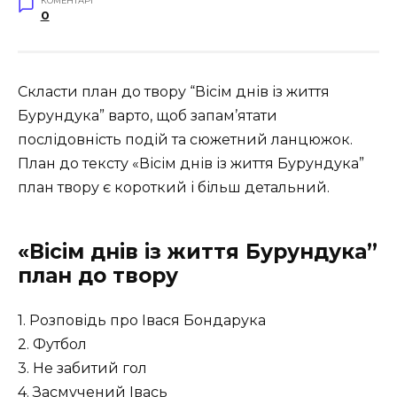
КОМЕНТАРІ
0
Скласти план до твору “Вісім днів із життя
Бурундука” варто, щоб запам’ятати
послідовність подій та сюжетний ланцюжок.
План до тексту «Вісім днів із життя Бурундука”
план твору є короткий і більш детальний.
«Вісім днів із життя Бурундука”
план до твору
1. Розповідь про Івася Бондарука
2. Футбол
3. Не забитий гол
4. Засмучений Івась