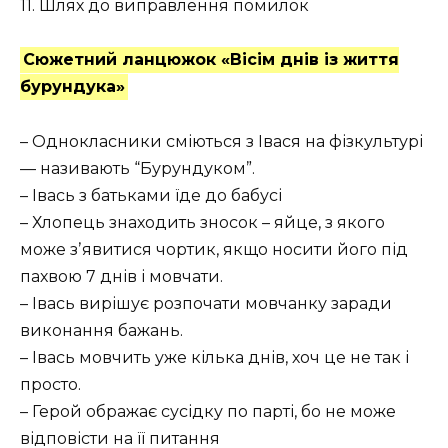
11. Шлях до виправлення помилок
Сюжетний ланцюжок «Вісім днів із життя
бурундука»
– Однокласники сміються з Івася на фізкультурі
— називають “Бурундуком”.
– Івась з батьками їде до бабусі
– Хлопець знаходить зносок – яйце, з якого
може зʼявитися чортик, якщо носити його під
пахвою 7 днів і мовчати.
– Івась вирішує розпочати мовчанку заради
виконання бажань.
– Івась мовчить уже кілька днів, хоч це не так і
просто.
– Герой ображає сусідку по парті, бо не може
відповісти на її питання