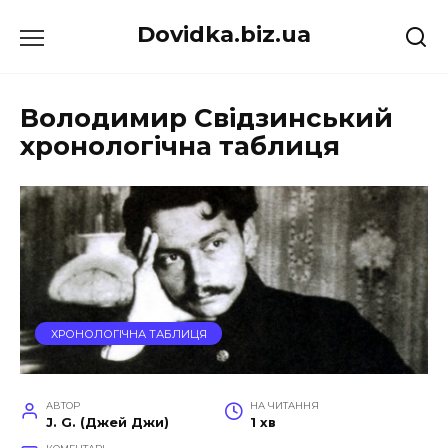
Перейти
Dovidka.biz.ua
до
вмісту
Володимир Свідзинський
хронологічна таблиця
ХРОНОЛОГІЧНА ТАБЛИЦЯ
АВТОР
НА ЧИТАННЯ
J. G. (Джей Джи)
1 хв