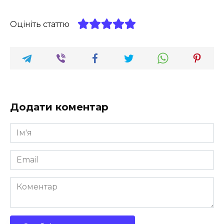
Оцініть статтю
Додати коментар
Ім'я
*
Email
*
Коментар