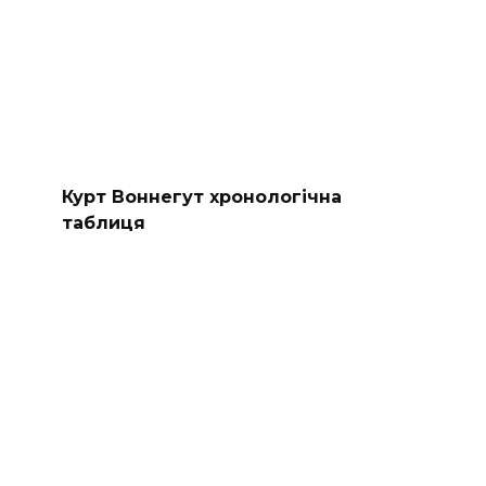
Курт Воннегут хронологічна
таблиця