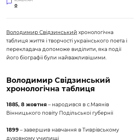
КОМЕНТАРІ
0
Володимир Свідзинський
хронологічна
таблиця життя і творчості українського поета і
перекладача допоможе виділити, яка події
його біографії були найважливішими.
Володимир Свідзинський
хронологічна таблиця
1885, 8 жовтня
– народився в с.Маянів
Вінницького повіту Подільської губернії
1899
– завершив навчання в Тиврівському
духовному училищі