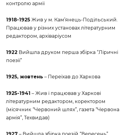
контролю армії
1918-1925
Жив у м. Кам’янець-Подільський.
Працював у різних установах літературним
редактором, архіваріусом
1922
Вийшла друком перша збірка “Ліричні
поезії”
1925, жовтень
– Переїхав до Харкова
1925-1941
– Жив і працював у Харкові
літературним редактором, коректором
(місячник “Червоний шлях”, газета “Червона
армія”, Техвидав)
1927
– Вийшла збірка поезій “Вересень”