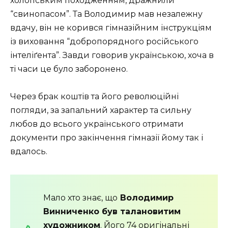
холопським походженням, дражнили
“свинопасом”. Та Володимир мав незалежну
вдачу, він не корився гімназійним інструкціям
із виховання “добропорядного російського
інтеліґента”. Завди говорив українською, хоча в
ті часи це було заборонено.
Через брак коштів та його революційні
погляди, за запальний характер та сильну
любов до всього українського отримати
документи про закінчення гімназії йому так і
вдалось.
Мало хто знає, що
Володимир
Винниченко був талановитим
художником
. Його 74 оригінальні