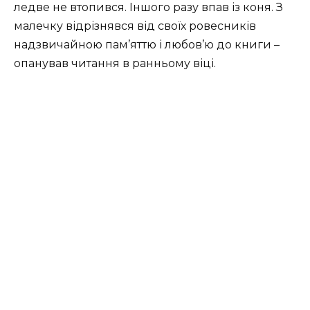
ледве не втопився. Іншого разу впав із коня. З
малечку відрізнявся від своїх ровесників
надзвичайною пам’яттю і любов’ю до книги –
опанував читання в ранньому віці.