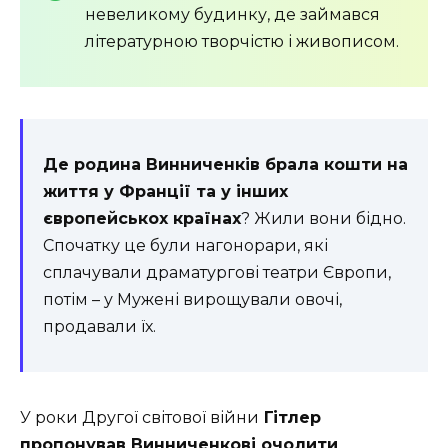
невеликому будинку, де займався
літературною творчістю і живописом.
Де родина Винниченків брала кошти на
життя у Франції та у інших
європейськох країнах
? Жили вони бідно.
Спочатку це були нагонорари, які
сплачували драматургові театри Європи,
потім – у Мужені вирощували овочі,
продавали їх.
У роки Другої світової війни
Гітлер
пропонував Винниченкові очолити