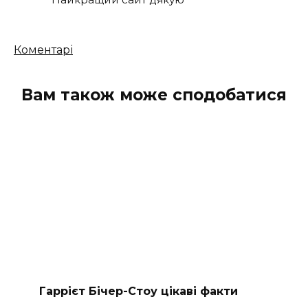
Кількість
Коментарі
коментарів
Вам також може сподобатися
Гаррієт Бічер-Стоу цікаві факти