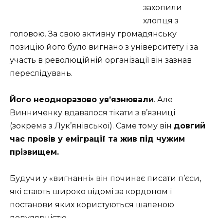
захопили
хлопця з
головою. За свою активну громадянську
позицію його було вигнано з університету і за
участь в революційній організації він зазнав
переслідувань.
Його неодноразово ув’язнювали
. Але
Винниченку вдавалося тікати з в’язниці
(зокрема з Лук’янівської). Саме тому він
довгий
час провів у еміграції та жив під чужим
прізвищем.
Будучи у «вигнанні» він починає писати п’єси,
які стають широко відомі за кордоном і
постанови яких користуються шаленою
популярністю.