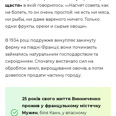
щастя»
в якій говорилось: ««Насчёт совета, как
не болеть, то он очень простой: не есть ни мяса,
ни рыбы, ни даже вареного ничего. Только
одни фрукты, орехи и сырые овощи».
В 1934 році подружжя викупляє закинуту
ферму на півдні Франції, вони починають
займатись натуральним господарством та
сироїдінням. Спочатку вистачало сил на
обробіток землі, вирощування овочів, а потім
довелося продати частину городу.
25 років свого життя Винниченко
прожив у французькому містечку
Мужен
, біля Канн, у власному