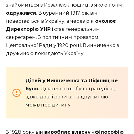
знайомиться з Розалією Ліфшиц, з якою потім і
одружився
. В буремний 1917 рік він
повертається в Україну, а через рік
очолює
Директорію УНР
і стає генеральним
секретарем. З політичним провалом
Центральної Ради у 1920 році, Винниченко з
дружиною покидають Україну.
Дітей у Винниченка та Ліфшиц не
було.
Для нього це було трагедією,
адже довгі роки він з дружиною
мріяв про дитину.
З 1928 року він
виробляє власну «філософію