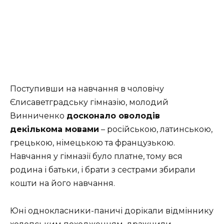
Поступивши на навчання в чоловічу
Єлисаветградську гімназію, молодий
Винниченко
досконало оволодів
декількома мовами
– російською, латинською,
грецькою, німецькою та французькою.
Навчання у гімназії було платне, тому вся
родина і батьки, і брати з сестрами збирали
кошти на його навчання.
Юні однокласники-паничі дорікали відміннику