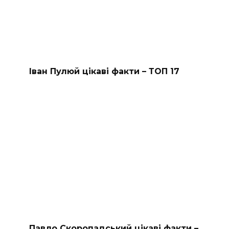
Іван Пулюй цікаві факти – ТОП 17
Павло Скоропадський цікаві факти –