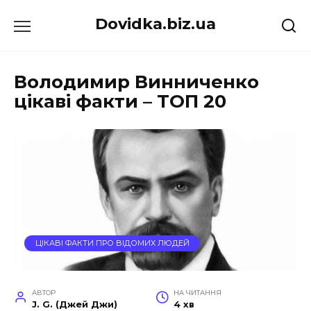
Перейти
Dovidka.biz.ua
до
вмісту
Володимир Винниченко
цікаві факти – ТОП 20
ЦІКАВІ ФАКТИ ПРО ВІДОМИХ ЛЮДЕЙ
АВТОР
НА ЧИТАННЯ
J. G. (Джей Джи)
4 хв