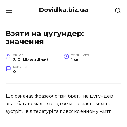
Перейти
Dovidka.biz.ua
до
вмісту
Взяти на цугундер:
значення
АВТОР
НА ЧИТАННЯ
J. G. (Джей Джи)
1 хв
КОМЕНТАРІ
0
Що означає фразеологізм брати на цугундер
знає багато мало хто, адже його часто можна
зустріти в літературі та повсякденному житті.