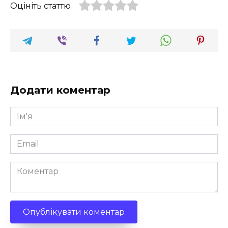
Оцініть статтю
Додати коментар
Ім'я
*
Email
*
Коментар