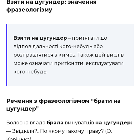
Взяти на цугундер: значення
фразеологізму
Взяти на цугундер
– притягати до
відповідальності кого-небудь або
розправлятися з кимсь. Також цей вислів
може означати притісняти, експлуатувати
кого-небудь.
Речення з фразеологізмом “брати на
цугундер”
Волосна влада
брала
винуватців
на цугундер:
— Звідкіля?.. По якому такому праву? (О.
Ковінька);