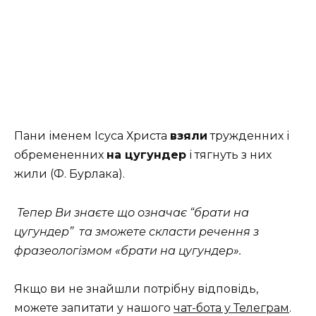
Пани іменем Ісуса Христа
взяли
тружденних і
обремененних
на цугундер
і тягнуть з них
жили (Ф. Бурлака).
Тепер Ви знаєте що означає “брати на
цугундер” та зможете скласти речення з
фразеологізмом «брати на цугундер».
Якщо ви не знайшли потрібну відповідь,
можете запитати у нашого
чат-бота у Телеграм
.