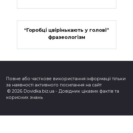
“Горобці цвірінькають у голові”
фразеологізм
Повне або часткове використання інформації тільки
за наявності активного посилання на сайт
© 2026 Dovidka.biz.ua - Довідник цікавих фактів та
корисних знань