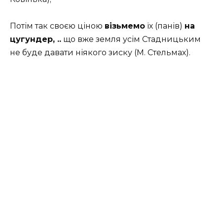
Потім так своєю ціною
візьмемо
їх (панів)
на
цугундер, ..
що вже земля усім Стадницьким
не буде давати ніякого зиску (М. Стельмах).