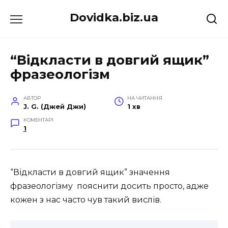
Перейти
Dovidka.biz.ua
до
вмісту
“Відкласти в довгий ящик”
фразеологізм
АВТОР
НА ЧИТАННЯ
J. G. (Джей Джи)
1 хв
КОМЕНТАРІ
1
“Відкласти в довгий ящик” значення
фразеологізму пояснити досить просто, адже
кожен з нас часто чув такий вислів.