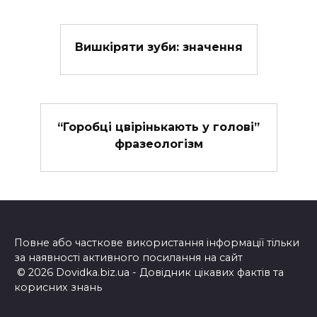
Вишкіряти зуби: значення
“Горобці цвірінькають у голові”
фразеологізм
Повне або часткове використання інформації тільки
за наявності активного посилання на сайт
© 2026 Dovidka.biz.ua - Довідник цікавих фактів та
корисних знань