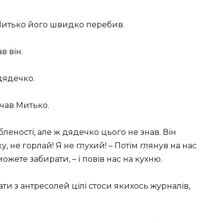
е Митько його швидко перебив.
в він.
дядечко.
ичав Митько.
бленості, але ж дядечко цього не знав. Він
ку, не горлай! Я не глухий! – Потім глянув на нас
ожете забирати, – і повів нас на кухню.
вати з антресолей цілі стоси якихось журналів,