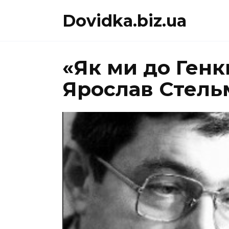
Перейти
Dovidka.biz.ua
до
вмісту
«Як ми до Генк
Ярослав Стель