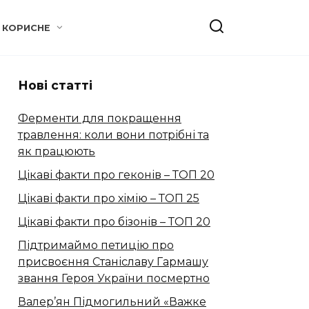
КОРИСНЕ
Нові статті
Ферменти для покращення
травлення: коли вони потрібні та
як працюють
Цікаві факти про геконів – ТОП 20
Цікаві факти про хімію – ТОП 25
Цікаві факти про бізонів – ТОП 20
Підтримаймо петицію про
присвоєння Станіславу Гармашу
звання Героя України посмертно
Валер’ян Підмогильний «Важке