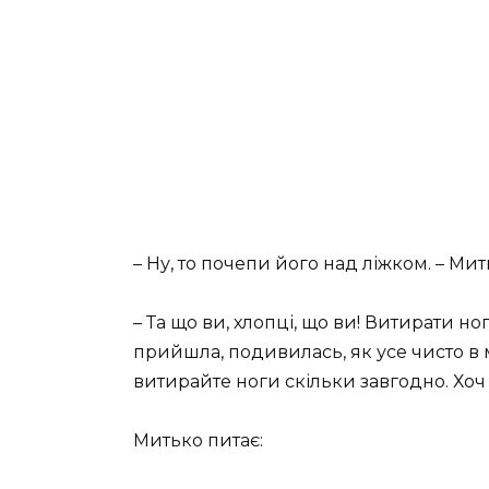
– Ну, то почепи його над ліжком. – Мить
– Та що ви, хлопці, що ви! Витирати но
прийшла, подивилась, як усе чисто в м
витирайте ноги скільки завгодно. Хоч
Митько питає: