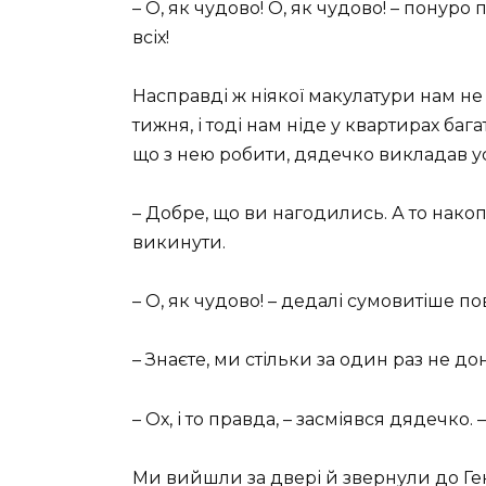
– О, як чудово! О, як чудово! – понур
всіх!
Насправді ж ніякої макулатури нам не 
тижня, і тоді нам ніде у квартирах баг
що з нею робити, дядечко викладав ус
– Добре, що ви нагодились. А то накоп
викинути.
– О, як чудово! – дедалі сумовитіше 
– Знаєте, ми стільки за один раз не до
– Ох, і то правда, – засміявся дядечко.
Ми вийшли за двері й звернули до Ген