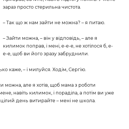
зараз просто стерильна чистота.
– Так що ж нам зайти не можна? – я питаю.
– Зайти можна, – він у відповідь, – але я
килимок поправ, і мені, е-е-е, не хотілося б, е-
е-е, щоб ви його зразу забруднили.
ко каже, – і милуйся. Ходім, Сергію.
ги можна, але я хотів, щоб мама з роботи
ене, навіть килимок, і пораділа, а потім ви уже
 цілий день витирайте – мені не школа.