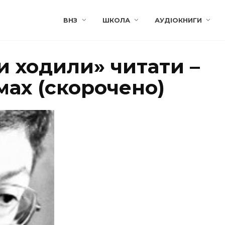
ВНЗ
ШКОЛА
АУДІОКНИГИ
и ходили» читати –
мах (скорочено)