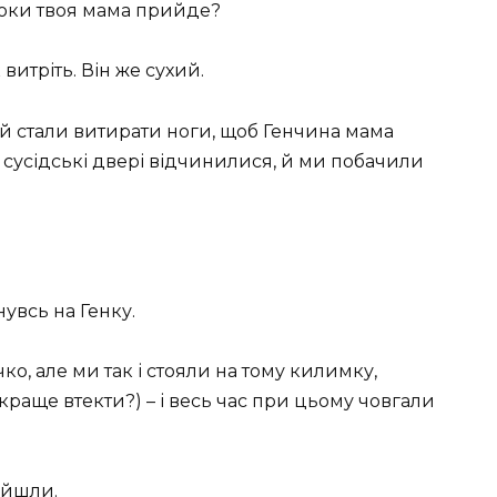
поки твоя мама прийде?
витріть. Він же сухий.
й стали витирати ноги, щоб Генчина мама
ас сусідські двері відчинилися, й ми побачили
нувсь на Генку.
ко, але ми так і стояли на тому килимку,
краще втекти?) – і весь час при цьому човгали
зайшли.