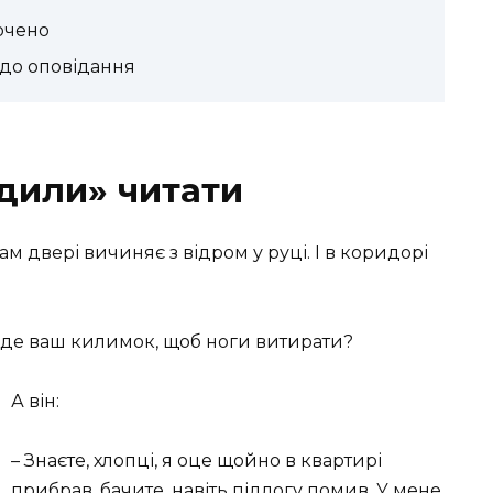
очено
 до оповідання
одили» читати
нам двері вичиняє з відром у руці. І в коридорі
! А де ваш килимок, щоб ноги витирати?
А він:
– Знаєте, хлопці, я оце щойно в квартирі
прибрав, бачите, навіть підлогу помив. У мене