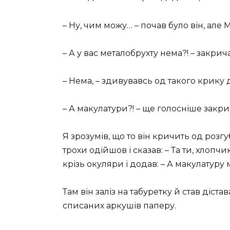
– Ну, чим можу… – почав було він, ал
– А у вас металобрухту нема?! – закрича
– Нема, – здивувавсь од такого крику 
– А макулатури?! – ще голосніше закр
Я зрозумів, що то він кричить од розгу
трохи одійшов і сказав: – Та ти, хлопчи
крізь окуляри і додав: – А макулатуру м
Там він заліз на табуретку й став діста
списаних аркушів паперу.