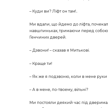
– Куди ви? Ліфт он там!..
Ми вдали, що йдемо до ліфта, почекал
навшпиньках, тримаючи перед собою
Генчиних дверей.
– Дзвони! – сказав я Митькові.
– Краще ти!
– Як же я подзвоню, коли в мене руки 
– А в мене, по-твоему, вільні?
Ми постояли деякий час під дверима.