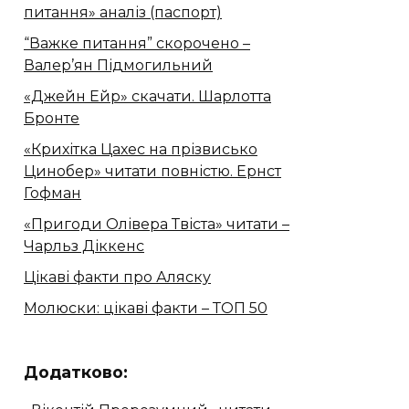
питання» аналіз (паспорт)
“Важке питання” скорочено –
Валер’ян Підмогильний
«Джейн Ейр» скачати. Шарлотта
Бронте
«Крихітка Цахес на прізвисько
Цинобер» читати повністю. Ернст
Гофман
«Пригоди Олівера Твіста» читати –
Чарльз Діккенс
Цікаві факти про Аляску
Молюски: цікаві факти – ТОП 50
Додатково: