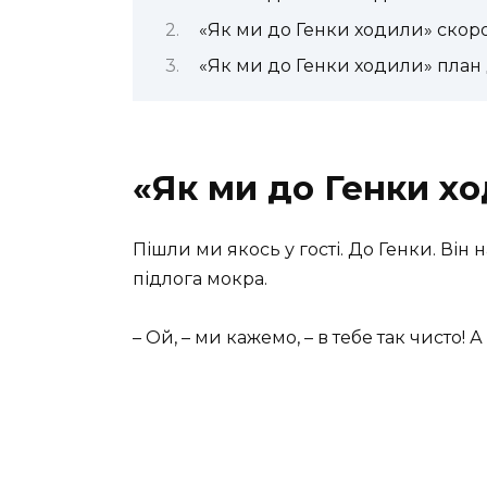
«Як ми до Генки ходили» скор
«Як ми до Генки ходили» план
«Як ми до Генки х
Пішли ми якось у гості. До Генки. Він 
підлога мокра.
– Ой, – ми кажемо, – в тебе так чисто