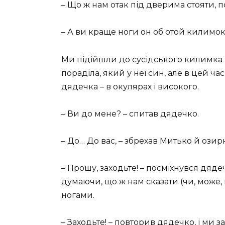
– Що ж нам отак під дверима стояти, 
– А ви краще ноги он об отой килимок 
Ми підійшли до сусідського килимка 
пораділа, який у неї син, але в цей ч
дядечка – в окулярах і високого.
– Ви до мене? – спитав дядечко.
– До… До вас, – збрехав Митько й озир
– Прошу, заходьте! – посміхнувся дядеч
думаючи, що ж нам сказати (чи, може, 
ногами.
– Заходьте! – повторив дядечко, і ми 