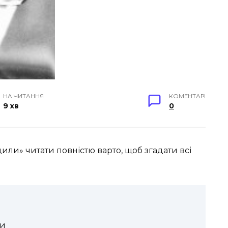
НА ЧИТАННЯ
КОМЕНТАРІ
9 хв
0
или» читати повністю варто, щоб згадати всі
ти