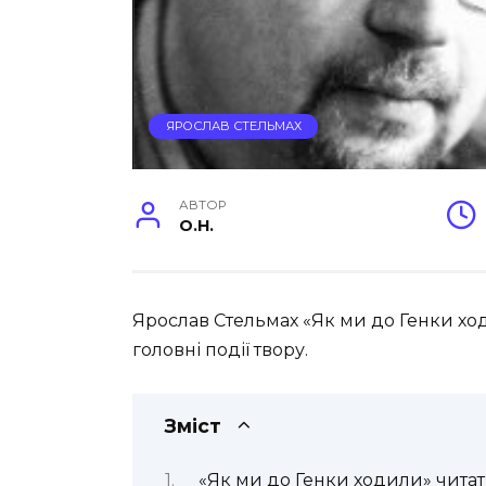
ЯРОСЛАВ СТЕЛЬМАХ
АВТОР
O.H.
Ярослав Стельмах «Як ми до Генки ход
головні події твору.
Зміст
«Як ми до Генки ходили» чита