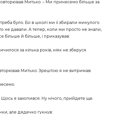
о повторював Митько. – Ми принесемо більше за
треба було. Бо в школі ми її збирали минулого
ато не давали. А тепер, коли ми просто не знали,
е більше й більше, і приказував:
ичилося за кілька років, ніяк не зберуся
повторював Митько. Зрештою я не витримав.
несемо.
 – Щось я захопився. Ну нічого, прийдете ще.
ки, але дядечко гукнув: