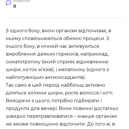
КОМЕНТАРІ
0
З одного боку, вночі організм відпочиває, в
ньому сповільнюються обмінні процеси. З
іншого боку, в нічний час активуються
вироблення деяких гормонів, наприклад,
соматотропіну (який сприяє відновленню
шкіри, кісток м’язів), і мелатоніну (одного з
найпотужніших антиоксидантів).
Так само в цей період найбільш активно
діляться клітини шкіри, росте волосся і нігті.
Виходячи з цього, потрібно підбирати і
продукти для вечері. Вони повинні достатньо
швидко перетравлюватися – інакше організм
не зможе повноцінно відпочити. До того ж, в