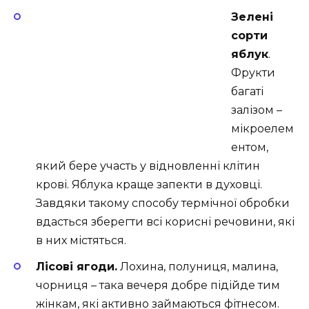
Зелені
сорти
яблук
.
Фрукти
багаті
залізом –
мікроелем
ентом,
який бере участь у відновленні клітин
крові. Яблука краще запекти в духовці.
Завдяки такому способу термічної обробки
вдасться зберегти всі корисні речовини, які
в них містяться.
Лісові ягоди.
Лохина, полуниця, малина,
чорниця – така вечеря добре підійде тим
жінкам, які активно займаються фітнесом.