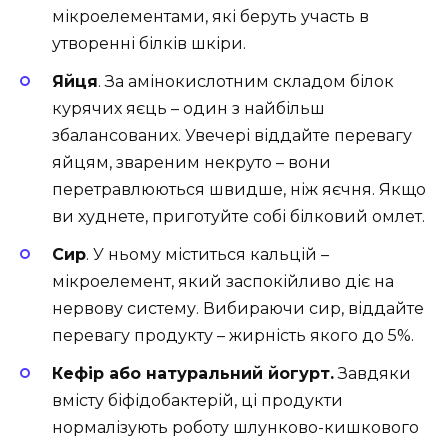
мікроелементами, які беруть участь в
утворенні білків шкіри.
Яйця
. За амінокислотним складом білок
курячих яєць – один з найбільш
збалансованих. Увечері віддайте перевагу
яйцям, звареним некруто – вони
перетравлюються швидше, ніж яєчня. Якщо
ви худнете, приготуйте собі білковий омлет.
Сир
. У ньому міститься кальцій –
мікроелемент, який заспокійливо діє на
нервову систему. Вибираючи сир, віддайте
перевагу продукту – жирність якого до 5%.
Кефір або натуральний йогурт.
Завдяки
вмісту біфідобактерій, ці продукти
нормалізують роботу шлунково-кишкового