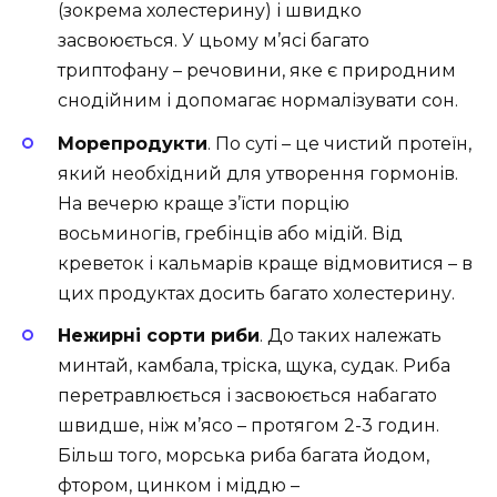
(зокрема холестерину) і швидко
засвоюється. У цьому м’ясі багато
триптофану – речовини, яке є природним
снодійним і допомагає нормалізувати сон.
Морепродукти
. По суті – це чистий протеїн,
який необхідний для утворення гормонів.
На вечерю краще з’їсти порцію
восьминогів, гребінців або мідій. Від
креветок і кальмарів краще відмовитися – в
цих продуктах досить багато холестерину.
Нежирні сорти риби
. До таких належать
минтай, камбала, тріска, щука, судак. Риба
перетравлюється і засвоюється набагато
швидше, ніж м’ясо – протягом 2-3 годин.
Більш того, морська риба багата йодом,
фтором, цинком і міддю –