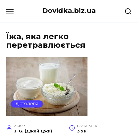
Перейти
Dovidka.biz.ua
до
вмісту
Їжа, яка легко
перетравлюється
ДІЄТОЛОГІЯ
АВТОР
НА ЧИТАННЯ
J. G. (Джей Джи)
3 хв