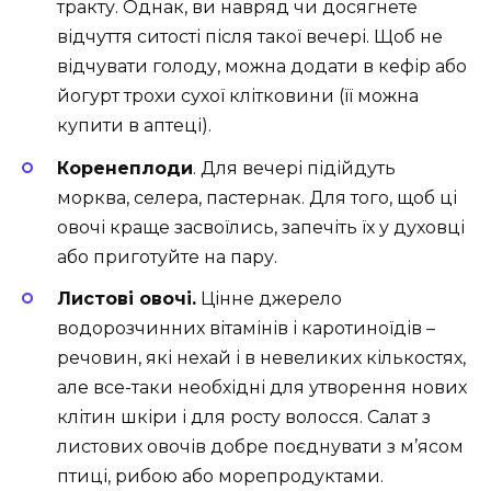
тракту. Однак, ви навряд чи досягнете
відчуття ситості після такої вечері. Щоб не
відчувати голоду, можна додати в кефір або
йогурт трохи сухої клітковини (її можна
купити в аптеці).
Коренеплоди
. Для вечері підійдуть
морква, селера, пастернак. Для того, щоб ці
овочі краще засвоїлись, запечіть їх у духовці
або приготуйте на пару.
Листові овочі.
Цінне джерело
водорозчинних вітамінів і каротиноїдів –
речовин, які нехай і в невеликих кількостях,
але все-таки необхідні для утворення нових
клітин шкіри і для росту волосся. Салат з
листових овочів добре поєднувати з м’ясом
птиці, рибою або морепродуктами.